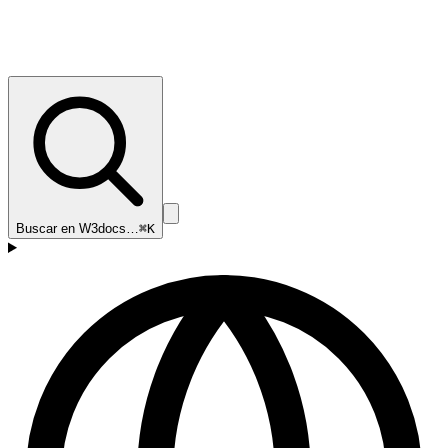
Buscar en W3docs…
⌘K