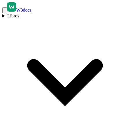
W3docs
Libros