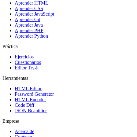
Aprender HTML
Aprender CSS
Aprender JavaScript
Aprender Git
Aprender Java
Aprender PHP
Aprender Python
Práctica
Ejercicios
Cuestionarios
Editor Try-it
Herramientas
HTML Editor
Password Generator
HTML Encoder
Code Diff
JSON Beautifier
Empresa
Acerca de
Contacto