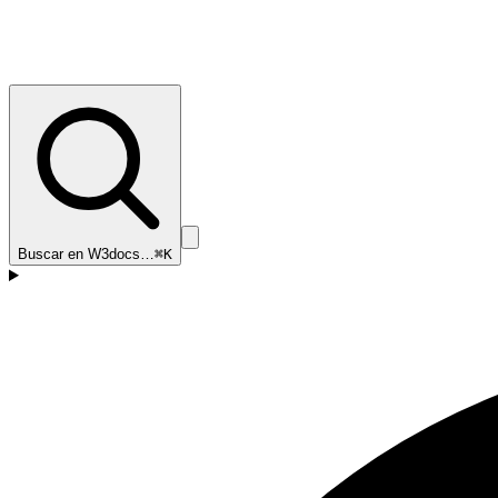
Buscar en W3docs…
⌘K