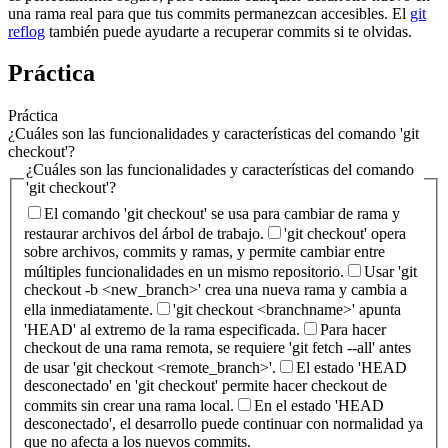
una rama real para que tus commits permanezcan accesibles. El
git
reflog
también puede ayudarte a recuperar commits si te olvidas.
Práctica
Práctica
¿Cuáles son las funcionalidades y características del comando 'git
checkout'?
¿Cuáles son las funcionalidades y características del comando
'git checkout'?
El comando 'git checkout' se usa para cambiar de rama y
restaurar archivos del árbol de trabajo.
'git checkout' opera
sobre archivos, commits y ramas, y permite cambiar entre
múltiples funcionalidades en un mismo repositorio.
Usar 'git
checkout -b <new_branch>' crea una nueva rama y cambia a
ella inmediatamente.
'git checkout <branchname>' apunta
'HEAD' al extremo de la rama especificada.
Para hacer
checkout de una rama remota, se requiere 'git fetch --all' antes
de usar 'git checkout <remote_branch>'.
El estado 'HEAD
desconectado' en 'git checkout' permite hacer checkout de
commits sin crear una rama local.
En el estado 'HEAD
desconectado', el desarrollo puede continuar con normalidad ya
que no afecta a los nuevos commits.