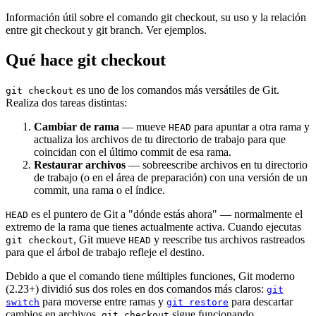
Información útil sobre el comando git checkout, su uso y la relación
entre git checkout y git branch. Ver ejemplos.
Qué hace git checkout
es uno de los comandos más versátiles de Git.
git checkout
Realiza dos tareas distintas:
Cambiar de rama
— mueve
para apuntar a otra rama y
HEAD
actualiza los archivos de tu directorio de trabajo para que
coincidan con el último commit de esa rama.
Restaurar archivos
— sobreescribe archivos en tu directorio
de trabajo (o en el área de preparación) con una versión de un
commit, una rama o el índice.
es el puntero de Git a "dónde estás ahora" — normalmente el
HEAD
extremo de la rama que tienes actualmente activa. Cuando ejecutas
, Git mueve
y reescribe tus archivos rastreados
git checkout
HEAD
para que el árbol de trabajo refleje el destino.
Debido a que el comando tiene múltiples funciones, Git moderno
(2.23+) dividió sus dos roles en dos comandos más claros:
git
para moverse entre ramas y
para descartar
switch
git restore
cambios en archivos.
sigue funcionando
git checkout