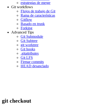
estrategias de merge
Git workflows
Flujos de trabajo de Git
Rama de características
Gitflow
Basado en trunk
Forking
Advanced Tips
Git Submodule
Git Subtree
git worktree
Git hooks
.gitattributes
Git LFS
Firmar commits
HEAD desanclado
git checkout