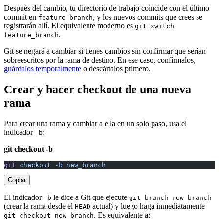
Después del cambio, tu directorio de trabajo coincide con el último
commit en
, y los nuevos commits que crees se
feature_branch
registrarán allí. El equivalente moderno es
git switch
.
feature_branch
Git se negará a cambiar si tienes cambios sin confirmar que serían
sobreescritos por la rama de destino. En ese caso, confírmalos,
guárdalos temporalmente
o descártalos primero.
Crear y hacer checkout de una nueva
rama
Para crear una rama y cambiar a ella en un solo paso, usa el
indicador
:
-b
git checkout -b
git
 checkout
 -b
 new_branch
Copiar
El indicador
le dice a Git que ejecute
-b
git branch new_branch
(crear la rama desde el
actual) y luego haga inmediatamente
HEAD
. Es equivalente a:
git checkout new_branch