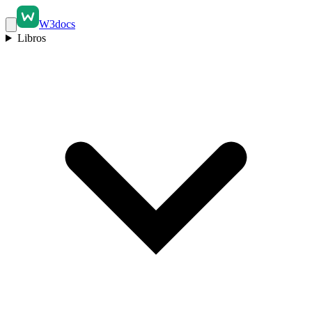
W3docs
Libros