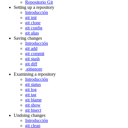
Repositorio Git
Setting up a repository
Introducción
git init
git clone
git config
git alias
Saving changes
Introducción
git add
git commit
git stash
git diff
.gitignore
Examining a repository
Introducción
git status
git log
git tag
git blame
git show
git bisect
Undoing changes
Introducción
git clean