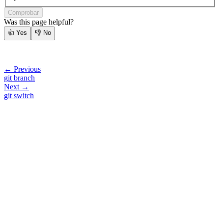
Comprobar
Was this page helpful?
👍
Yes
👎
No
← Previous
git branch
Next →
git switch