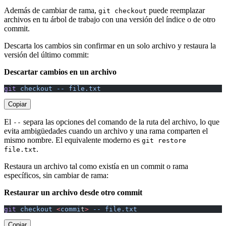
Además de cambiar de rama,
puede reemplazar
git checkout
archivos en tu árbol de trabajo con una versión del índice o de otro
commit.
Descarta los cambios sin confirmar en un solo archivo y restaura la
versión del último commit:
Descartar cambios en un archivo
git
 checkout
 --
 file.txt
Copiar
El
separa las opciones del comando de la ruta del archivo, lo que
--
evita ambigüedades cuando un archivo y una rama comparten el
mismo nombre. El equivalente moderno es
git restore
.
file.txt
Restaura un archivo tal como existía en un commit o rama
específicos, sin cambiar de rama:
Restaurar un archivo desde otro commit
git
 checkout
 <
commi
t
>
 --
 file.txt
Copiar