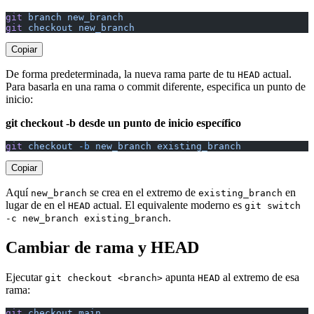
git
 branch
 new_branch
git
 checkout
 new_branch
Copiar
De forma predeterminada, la nueva rama parte de tu
actual.
HEAD
Para basarla en una rama o commit diferente, especifica un punto de
inicio:
git checkout -b desde un punto de inicio específico
git
 checkout
 -b
 new_branch
 existing_branch
Copiar
Aquí
se crea en el extremo de
en
new_branch
existing_branch
lugar de en el
actual. El equivalente moderno es
HEAD
git switch
.
-c new_branch existing_branch
Cambiar de rama y HEAD
Ejecutar
apunta
al extremo de esa
git checkout <branch>
HEAD
rama:
git
 checkout
 main