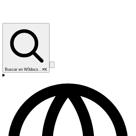
Buscar en W3docs…
⌘K