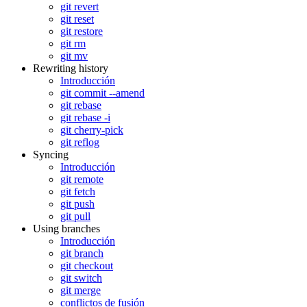
git revert
git reset
git restore
git rm
git mv
Rewriting history
Introducción
git commit --amend
git rebase
git rebase -i
git cherry-pick
git reflog
Syncing
Introducción
git remote
git fetch
git push
git pull
Using branches
Introducción
git branch
git checkout
git switch
git merge
conflictos de fusión