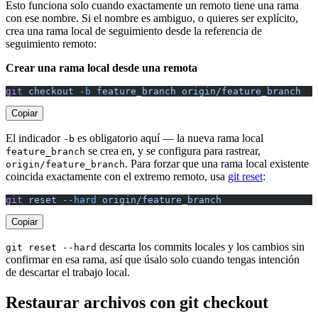
Esto funciona solo cuando exactamente un remoto tiene una rama
con ese nombre. Si el nombre es ambiguo, o quieres ser explícito,
crea una rama local de seguimiento desde la referencia de
seguimiento remoto:
Crear una rama local desde una remota
git
 checkout
 -b
 feature_branch
 origin/feature_branch
Copiar
El indicador
es obligatorio aquí — la nueva rama local
-b
se crea en, y se configura para rastrear,
feature_branch
. Para forzar que una rama local existente
origin/feature_branch
coincida exactamente con el extremo remoto, usa
git reset
:
git
 reset
 --hard
 origin/feature_branch
Copiar
descarta los commits locales y los cambios sin
git reset --hard
confirmar en esa rama, así que úsalo solo cuando tengas intención
de descartar el trabajo local.
Restaurar archivos con git checkout