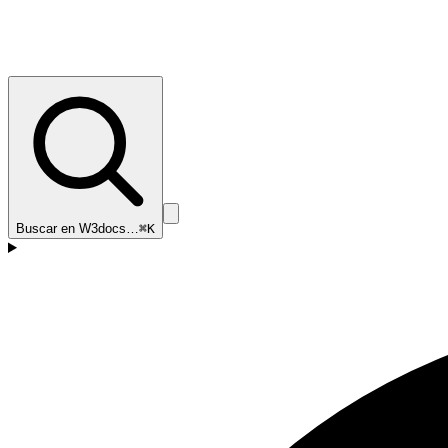
Buscar en W3docs…
⌘K