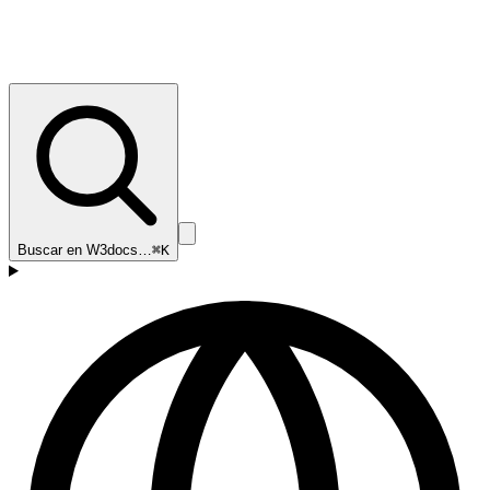
Buscar en W3docs…
⌘K