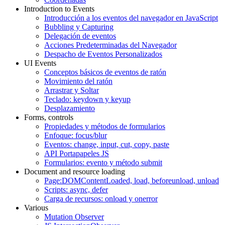
Introduction to Events
Introducción a los eventos del navegador en JavaScript
Bubbling y Capturing
Delegación de eventos
Acciones Predeterminadas del Navegador
Despacho de Eventos Personalizados
UI Events
Conceptos básicos de eventos de ratón
Movimiento del ratón
Arrastrar y Soltar
Teclado: keydown y keyup
Desplazamiento
Forms, controls
Propiedades y métodos de formularios
Enfoque: focus/blur
Eventos: change, input, cut, copy, paste
API Portapapeles JS
Formularios: evento y método submit
Document and resource loading
Page:DOMContentLoaded, load, beforeunload, unload
Scripts: async, defer
Carga de recursos: onload y onerror
Various
Mutation Observer