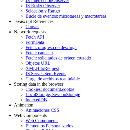
JS IntersectionObserver
JS ResizeObserver
Selección y Rango
Bucle de eventos: microtareas y macrotareas
Javascript References
Canvas
Network requests
Fetch API
FormData
Fetch: progreso de descarga
Fetch: cancelar
Fetch: solicitudes de origen cruzado
Objetos URL
XMLHttpRequest
JS Server-Sent Events
Carga de archivos reanudable
Storing data in the browser
Cookies: document.cookie
LocalStorage, SessionStorage
IndexedDB
Animation
Animaciones CSS
Web Components
Web Components
Elementos Personalizados