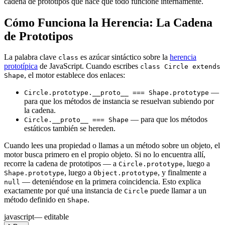
cadena de prototipos que hace que todo funcione internamente.
Cómo Funciona la Herencia: La Cadena
de Prototipos
La palabra clave
es azúcar sintáctico sobre la
herencia
class
prototípica
de JavaScript. Cuando escribes
class Circle extends
, el motor establece dos enlaces:
Shape
—
Circle.prototype.__proto__ === Shape.prototype
para que los métodos de instancia se resuelvan subiendo por
la cadena.
— para que los métodos
Circle.__proto__ === Shape
estáticos también se hereden.
Cuando lees una propiedad o llamas a un método sobre un objeto, el
motor busca primero en el propio objeto. Si no lo encuentra allí,
recorre la cadena de prototipos — a
, luego a
Circle.prototype
, luego a
, y finalmente a
Shape.prototype
Object.prototype
— deteniéndose en la primera coincidencia. Esto explica
null
exactamente por qué una instancia de
puede llamar a un
Circle
método definido en
.
Shape
javascript
— editable