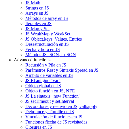
JS Math
Strings en JS
Arrays en JS
Métodos de array en JS
Iterables en JS
JS Map y Set
JS WeakMap y WeakSet
JS Object.keys, Values, Entries
Desestructuración en JS
Fecha y hora en JS
Métodos JS JSON, toJSON
Advanced functions
Recursión y Pila en JS
Parámetros Rest y Sintaxis Spread en JS
Ámbito de variables en JS
JS El antiguo "var"
Objeto global en JS
Objeto función en JS, NFE
JS La sintaxis "new Function"
JS setTimeout y setInterval
Decoradores y reenvío en JS, call/apply
Debounce y Throttle en JS
Vinculación de funciones en JS
Funciones flecha de JS revisitadas
Closures en JS