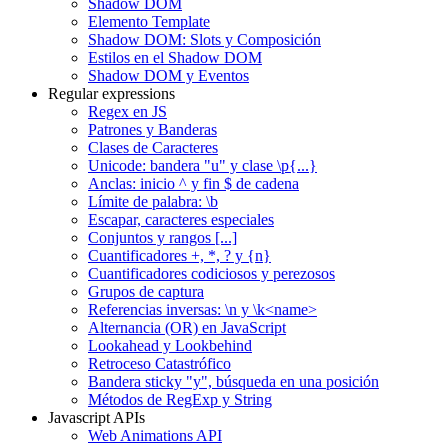
Shadow DOM
Elemento Template
Shadow DOM: Slots y Composición
Estilos en el Shadow DOM
Shadow DOM y Eventos
Regular expressions
Regex en JS
Patrones y Banderas
Clases de Caracteres
Unicode: bandera "u" y clase \p{...}
Anclas: inicio ^ y fin $ de cadena
Límite de palabra: \b
Escapar, caracteres especiales
Conjuntos y rangos [...]
Cuantificadores +, *, ? y {n}
Cuantificadores codiciosos y perezosos
Grupos de captura
Referencias inversas: \n y \k<name>
Alternancia (OR) en JavaScript
Lookahead y Lookbehind
Retroceso Catastrófico
Bandera sticky "y", búsqueda en una posición
Métodos de RegExp y String
Javascript APIs
Web Animations API