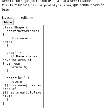
con su propio cálculo real. Llamar a
sobre un
area()
area()
resuelve a
, que oculta la versión
Circle
Circle.prototype.area
base.
javascript
— editable
Run