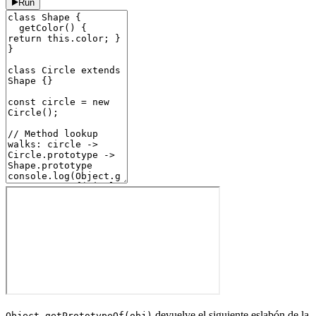
Run
devuelve el siguiente eslabón de la
Object.getPrototypeOf(obj)