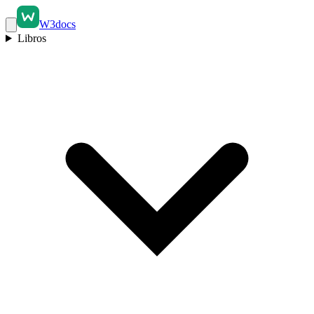
W3docs
Libros