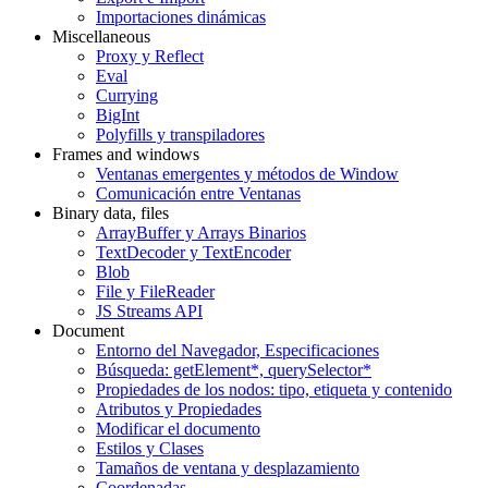
Importaciones dinámicas
Miscellaneous
Proxy y Reflect
Eval
Currying
BigInt
Polyfills y transpiladores
Frames and windows
Ventanas emergentes y métodos de Window
Comunicación entre Ventanas
Binary data, files
ArrayBuffer y Arrays Binarios
TextDecoder y TextEncoder
Blob
File y FileReader
JS Streams API
Document
Entorno del Navegador, Especificaciones
Búsqueda: getElement*, querySelector*
Propiedades de los nodos: tipo, etiqueta y contenido
Atributos y Propiedades
Modificar el documento
Estilos y Clases
Tamaños de ventana y desplazamiento
Coordenadas