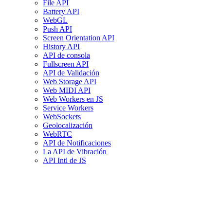
File API
Battery API
WebGL
Push API
Screen Orientation API
History API
API de consola
Fullscreen API
API de Validación
Web Storage API
Web MIDI API
Web Workers en JS
Service Workers
WebSockets
Geolocalización
WebRTC
API de Notificaciones
La API de Vibración
API Intl de JS