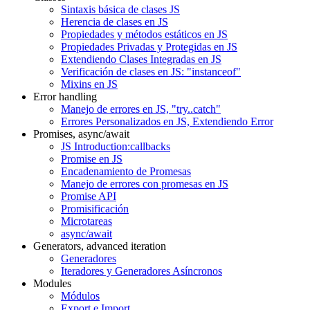
Sintaxis básica de clases JS
Herencia de clases en JS
Propiedades y métodos estáticos en JS
Propiedades Privadas y Protegidas en JS
Extendiendo Clases Integradas en JS
Verificación de clases en JS: "instanceof"
Mixins en JS
Error handling
Manejo de errores en JS, "try..catch"
Errores Personalizados en JS, Extendiendo Error
Promises, async/await
JS Introduction:callbacks
Promise en JS
Encadenamiento de Promesas
Manejo de errores con promesas en JS
Promise API
Promisificación
Microtareas
async/await
Generators, advanced iteration
Generadores
Iteradores y Generadores Asíncronos
Modules
Módulos
Export e Import