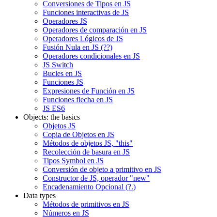
Conversiones de Tipos en JS
Funciones interactivas de JS
Operadores JS
Operadores de comparación en JS
Operadores Lógicos de JS
Fusión Nula en JS (??)
Operadores condicionales en JS
JS Switch
Bucles en JS
Funciones JS
Expresiones de Función en JS
Funciones flecha en JS
JS ES6
Objects: the basics
Objetos JS
Copia de Objetos en JS
Métodos de objetos JS, "this"
Recolección de basura en JS
Tipos Symbol en JS
Conversión de objeto a primitivo en JS
Constructor de JS, operador "new"
Encadenamiento Opcional (?.)
Data types
Métodos de primitivos en JS
Números en JS