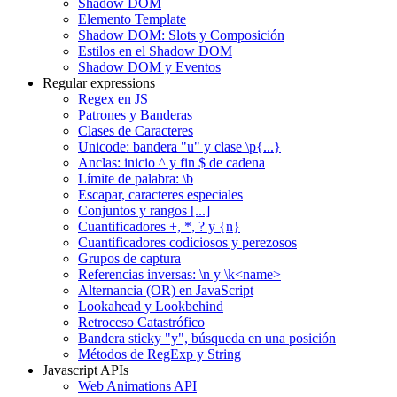
Shadow DOM
Elemento Template
Shadow DOM: Slots y Composición
Estilos en el Shadow DOM
Shadow DOM y Eventos
Regular expressions
Regex en JS
Patrones y Banderas
Clases de Caracteres
Unicode: bandera "u" y clase \p{...}
Anclas: inicio ^ y fin $ de cadena
Límite de palabra: \b
Escapar, caracteres especiales
Conjuntos y rangos [...]
Cuantificadores +, *, ? y {n}
Cuantificadores codiciosos y perezosos
Grupos de captura
Referencias inversas: \n y \k<name>
Alternancia (OR) en JavaScript
Lookahead y Lookbehind
Retroceso Catastrófico
Bandera sticky "y", búsqueda en una posición
Métodos de RegExp y String
Javascript APIs
Web Animations API