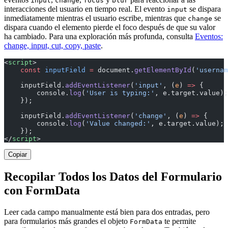
input
change
focus
blur
interacciones del usuario en tiempo real. El evento
se dispara
input
inmediatamente mientras el usuario escribe, mientras que
se
change
dispara cuando el elemento pierde el foco después de que su valor
ha cambiado. Para una exploración más profunda, consulta
Eventos:
change, input, cut, copy, paste
.
<
script
>
    const
 inputField
 =
 document.
getElementById
(
'usernam
    inputField.
addEventListener
(
'input'
, (
e
) 
=>
 {
        console.
log
(
'User is typing:'
, e.target.value);
    });
    inputField.
addEventListener
(
'change'
, (
e
) 
=>
 {
        console.
log
(
'Value changed:'
, e.target.value);
    });
</
script
>
Copiar
Recopilar Todos los Datos del Formulario
con FormData
Leer cada campo manualmente está bien para dos entradas, pero
para formularios más grandes el objeto
te permite
FormData