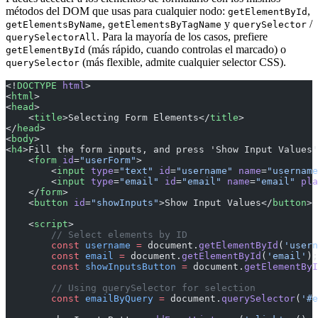
métodos del DOM que usas para cualquier nodo:
,
getElementById
,
y
/
getElementsByName
getElementsByTagName
querySelector
. Para la mayoría de los casos, prefiere
querySelectorAll
(más rápido, cuando controlas el marcado) o
getElementById
(más flexible, admite cualquier selector CSS).
querySelector
<!
DOCTYPE
 html
>
<
html
>
<
head
>
    <
title
>Selecting Form Elements</
title
>
</
head
>
<
body
>
<
h4
>Fill the form inputs, and press 'Show Input Values'
    <
form
 id
=
"userForm"
>
        <
input
 type
=
"text"
 id
=
"username"
 name
=
"username
        <
input
 type
=
"email"
 id
=
"email"
 name
=
"email"
 pla
    </
form
>
    <
button
 id
=
"showInputs"
>Show Input Values</
button
>
    <
script
>
        // Select elements by ID
        const
 username
 =
 document.
getElementById
(
'usern
        const
 email
 =
 document.
getElementById
(
'email'
);
        const
 showInputsButton
 =
 document.
getElementByI
        // Using querySelector for selection
        const
 emailByQuery
 =
 document.
querySelector
(
'#e