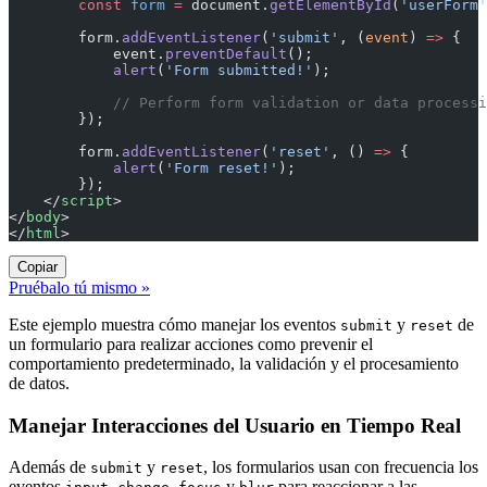
        const
 form
 =
 document.
getElementById
(
'userForm'
        form.
addEventListener
(
'submit'
, (
event
) 
=>
 {
            event.
preventDefault
();
            alert
(
'Form submitted!'
);
            // Perform form validation or data processi
        });
        form.
addEventListener
(
'reset'
, () 
=>
 {
            alert
(
'Form reset!'
);
        });
    </
script
>
</
body
>
</
html
>
Copiar
Pruébalo tú mismo »
Este ejemplo muestra cómo manejar los eventos
y
de
submit
reset
un formulario para realizar acciones como prevenir el
comportamiento predeterminado, la validación y el procesamiento
de datos.
Manejar Interacciones del Usuario en Tiempo Real
Además de
y
, los formularios usan con frecuencia los
submit
reset
eventos
,
,
y
para reaccionar a las