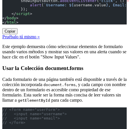
        showInputsButton.
addEventListener
(
'click'
, () 
=
            alert
(
`Username: ${
username
.
value
}, Email: 
        });
    </
script
>
</
body
>
</
html
>
Copiar
Pruébalo tú mismo »
Este ejemplo demuestra cómo seleccionar elementos de formulario
usando varios métodos y mostrar sus valores en una alerta cuando se
hace clic en el botón "Show Input Values".
Usar la Colección document.forms
Cada formulario de una página también está disponible a través de la
colección incorporada
, y cada campo con nombre
document.forms
dentro de un formulario es accesible como propiedad de ese
formulario. Esta suele ser la forma más concisa de leer valores sin
llamar a
para cada campo.
getElementById
// <form name="userForm">
//   <input name="username">
//   <input name="email">
// </form>