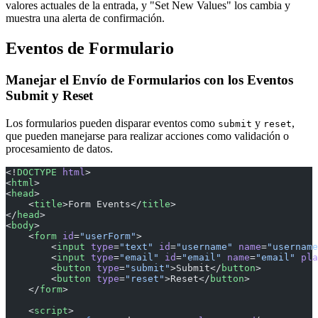
valores actuales de la entrada, y "Set New Values" los cambia y
muestra una alerta de confirmación.
Eventos de Formulario
Manejar el Envío de Formularios con los Eventos
Submit y Reset
Los formularios pueden disparar eventos como
y
,
submit
reset
que pueden manejarse para realizar acciones como validación o
procesamiento de datos.
<!
DOCTYPE
 html
>
<
html
>
<
head
>
    <
title
>Form Events</
title
>
</
head
>
<
body
>
    <
form
 id
=
"userForm"
>
        <
input
 type
=
"text"
 id
=
"username"
 name
=
"username
        <
input
 type
=
"email"
 id
=
"email"
 name
=
"email"
 pla
        <
button
 type
=
"submit"
>Submit</
button
>
        <
button
 type
=
"reset"
>Reset</
button
>
    </
form
>
    <
script
>