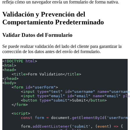
refleja cómo un navegador envía un formulario de forma nativa.
Validación y Prevención del
Comportamiento Predeterminado
Validar Datos del Formulario
Se puede realizar validación del lado del cliente para garantizar la
corrección de los datos antes del envío del formulario.
<!
DOCTYPE
 html
>
<
html
>
<
head
>
    <
title
>Form Validation</
title
>
</
head
>
<
body
>
    <
form
 id
=
"userForm"
>
        <
input
 type
=
"text"
 id
=
"username"
 name
=
"username
        <
input
 type
=
"email"
 id
=
"email"
 name
=
"email"
 pla
        <
button
 type
=
"submit"
>Submit</
button
>
    </
form
>
    <
script
>
        const
 form
 =
 document.
getElementById
(
'userForm'
        form.
addEventListener
(
'submit'
, (
event
) 
=>
 {