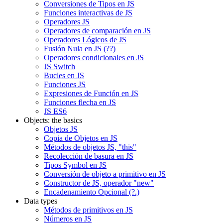
Conversiones de Tipos en JS
Funciones interactivas de JS
Operadores JS
Operadores de comparación en JS
Operadores Lógicos de JS
Fusión Nula en JS (??)
Operadores condicionales en JS
JS Switch
Bucles en JS
Funciones JS
Expresiones de Función en JS
Funciones flecha en JS
JS ES6
Objects: the basics
Objetos JS
Copia de Objetos en JS
Métodos de objetos JS, "this"
Recolección de basura en JS
Tipos Symbol en JS
Conversión de objeto a primitivo en JS
Constructor de JS, operador "new"
Encadenamiento Opcional (?.)
Data types
Métodos de primitivos en JS
Números en JS