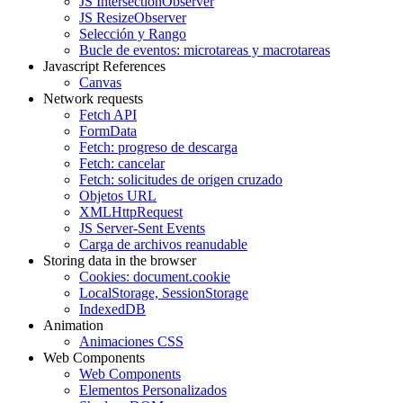
JS IntersectionObserver
JS ResizeObserver
Selección y Rango
Bucle de eventos: microtareas y macrotareas
Javascript References
Canvas
Network requests
Fetch API
FormData
Fetch: progreso de descarga
Fetch: cancelar
Fetch: solicitudes de origen cruzado
Objetos URL
XMLHttpRequest
JS Server-Sent Events
Carga de archivos reanudable
Storing data in the browser
Cookies: document.cookie
LocalStorage, SessionStorage
IndexedDB
Animation
Animaciones CSS
Web Components
Web Components
Elementos Personalizados