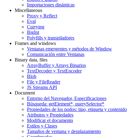
Importaciones dinámicas
Miscellaneous
Proxy y Reflect
Eval
Currying
BigInt
Polyfills y transpiladores
Frames and windows
Ventanas emergentes y métodos de Window
Comunicación entre Ventanas
Binary data, files
ArrayBuffer y Arrays Binarios
TextDecoder y TextEncoder
Blob
File y FileReader
JS Streams API
Document
Entorno del Navegador, Especificaciones
Búsqueda: getElement*, querySelector*
Propiedades de los nodos: tipo, etiqueta y contenido
Atributos y Propiedades
Modificar el documento
Estilos y Clases
Tamaños de ventana y desplazamiento
Coordenadas