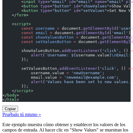
        <
input
 type
=
"email"
 id
=
"email"
 name
=
"email"
 pla
        <
button
 type
=
"button"
 id
=
"showValues"
>Show Valu
        <
button
 type
=
"button"
 id
=
"setValues"
>Set New Va
    </
form
>
    <
script
>
        const
 username
 =
 document.
getElementById
(
'usern
        const
 email
 =
 document.
getElementById
(
'email'
);
        const
 showValuesButton
 =
 document.
getElementByI
        const
 setValuesButton
 =
 document.
getElementById
        showValuesButton.
addEventListener
(
'click'
, () 
=
            alert
(
`Username: ${
username
.
value
}
\n
Email: 
        });
        setValuesButton.
addEventListener
(
'click'
, () 
=>
            username.value 
=
 'newUsername'
;
            email.value 
=
 '
newemail@example.com
'
;
            alert
(
'Values have been set to new values.'
        });
    </
script
>
</
body
>
</
html
>
Copiar
Pruébalo tú mismo »
Este ejemplo muestra cómo obtener y establecer los valores de los
campos de entrada. Al hacer clic en "Show Values" se muestran los