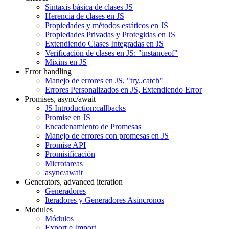
Sintaxis básica de clases JS
Herencia de clases en JS
Propiedades y métodos estáticos en JS
Propiedades Privadas y Protegidas en JS
Extendiendo Clases Integradas en JS
Verificación de clases en JS: "instanceof"
Mixins en JS
Error handling
Manejo de errores en JS, "try..catch"
Errores Personalizados en JS, Extendiendo Error
Promises, async/await
JS Introduction:callbacks
Promise en JS
Encadenamiento de Promesas
Manejo de errores con promesas en JS
Promise API
Promisificación
Microtareas
async/await
Generators, advanced iteration
Generadores
Iteradores y Generadores Asíncronos
Modules
Módulos
Export e Import