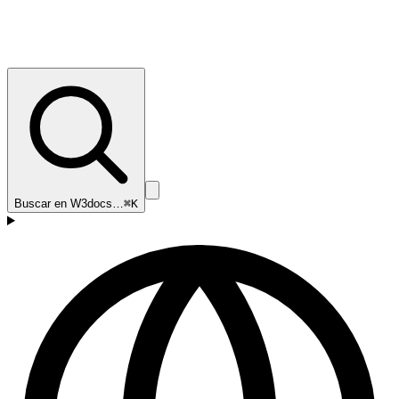
Buscar en W3docs…
⌘K