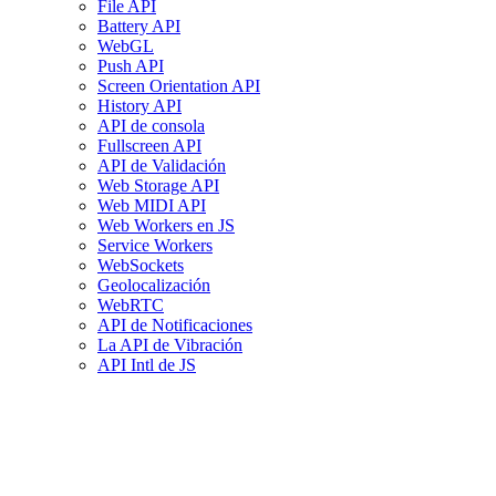
File API
Battery API
WebGL
Push API
Screen Orientation API
History API
API de consola
Fullscreen API
API de Validación
Web Storage API
Web MIDI API
Web Workers en JS
Service Workers
WebSockets
Geolocalización
WebRTC
API de Notificaciones
La API de Vibración
API Intl de JS