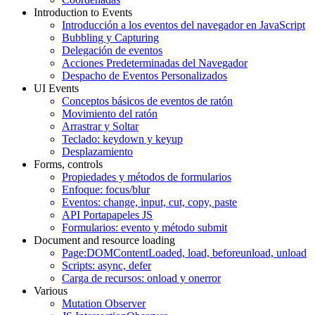
Introduction to Events
Introducción a los eventos del navegador en JavaScript
Bubbling y Capturing
Delegación de eventos
Acciones Predeterminadas del Navegador
Despacho de Eventos Personalizados
UI Events
Conceptos básicos de eventos de ratón
Movimiento del ratón
Arrastrar y Soltar
Teclado: keydown y keyup
Desplazamiento
Forms, controls
Propiedades y métodos de formularios
Enfoque: focus/blur
Eventos: change, input, cut, copy, paste
API Portapapeles JS
Formularios: evento y método submit
Document and resource loading
Page:DOMContentLoaded, load, beforeunload, unload
Scripts: async, defer
Carga de recursos: onload y onerror
Various
Mutation Observer