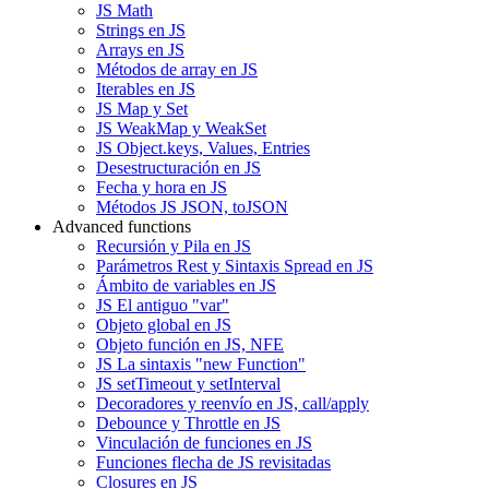
JS Math
Strings en JS
Arrays en JS
Métodos de array en JS
Iterables en JS
JS Map y Set
JS WeakMap y WeakSet
JS Object.keys, Values, Entries
Desestructuración en JS
Fecha y hora en JS
Métodos JS JSON, toJSON
Advanced functions
Recursión y Pila en JS
Parámetros Rest y Sintaxis Spread en JS
Ámbito de variables en JS
JS El antiguo "var"
Objeto global en JS
Objeto función en JS, NFE
JS La sintaxis "new Function"
JS setTimeout y setInterval
Decoradores y reenvío en JS, call/apply
Debounce y Throttle en JS
Vinculación de funciones en JS
Funciones flecha de JS revisitadas
Closures en JS