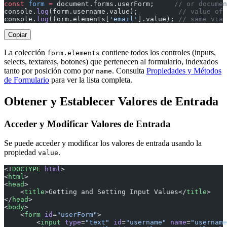
const
 form
 =
 document.forms.userForm;     
// or docume
console.
log
(form.username.value);          
// value of 
console.
log
(form.elements[
'email'
].value); 
// same via 
Copiar
La colección
contiene todos los controles (inputs,
form.elements
selects, textareas, botones) que pertenecen al formulario, indexados
tanto por posición como por
. Consulta
Propiedades y Métodos
name
de Formulario
para ver la lista completa.
Obtener y Establecer Valores de Entrada
Acceder y Modificar Valores de Entrada
Se puede acceder y modificar los valores de entrada usando la
propiedad
.
value
<!
DOCTYPE
 html
>
<
html
>
<
head
>
    <
title
>Getting and Setting Input Values</
title
>
</
head
>
<
body
>
    <
form
 id
=
"userForm"
>
        <
input
 type
=
"text"
 id
=
"username"
 name
=
"username