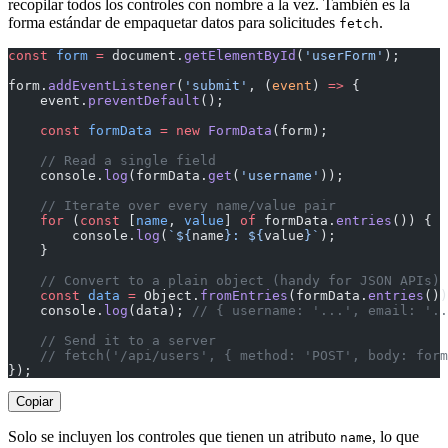
recopilar todos los controles con nombre a la vez. También es la
forma estándar de empaquetar datos para solicitudes
.
fetch
const
 form
 =
 document.
getElementById
(
'userForm'
);
form.
addEventListener
(
'submit'
, (
event
) 
=>
 {
    event.
preventDefault
();
    const
 formData
 =
 new
 FormData
(form);
    // Read a single field
    console.
log
(formData.
get
(
'username'
));
    // Iterate over every name/value pair
    for
 (
const
 [
name
, 
value
] 
of
 formData.
entries
()) {
        console.
log
(
`${
name
}: ${
value
}`
);
    }
    // Convert to a plain object (handy for JSON APIs)
    const
 data
 =
 Object.
fromEntries
(formData.
entries
())
    console.
log
(data); 
// { username: '...', email: '..
    // Send it to a server
    // fetch('/api/users', { method: 'POST', body: form
});
Copiar
Solo se incluyen los controles que tienen un atributo
, lo que
name