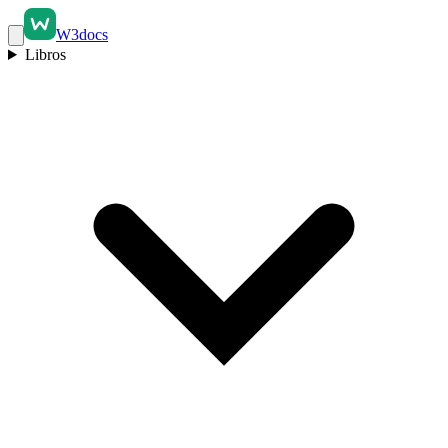
W3docs
Libros