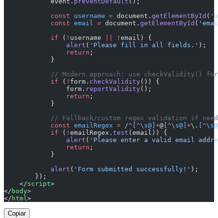
            event.
preventDefault
();
            const
 username
 =
 document.
getElementById
(
'u
            const
 email
 =
 document.
getElementById
(
'emai
            if
 (
!
username 
||
 !
email) {
                alert
(
'Please fill in all fields.'
);
                return
;
            }
            // Modern approach: use checkValidity() fo
            if
 (
!
form.
checkValidity
()) {
                form.
reportValidity
();
                return
;
            }
            // Fallback/custom regex validation if need
            const
 emailRegex
 =
 /
^
[
^
\s@]
+
@
[
^
\s@]
+
\.
[
^
\s@
            if
 (
!
emailRegex.
test
(email)) {
                alert
(
'Please enter a valid email addre
                return
;
            }
            alert
(
'Form submitted successfully!'
);
        });
    </
script
>
</
body
>
</
html
>
Copiar