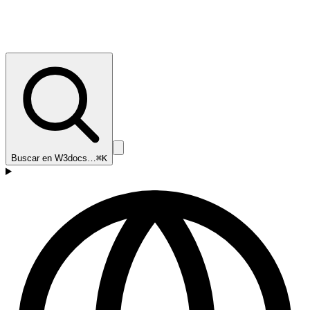
Buscar en W3docs…
⌘K