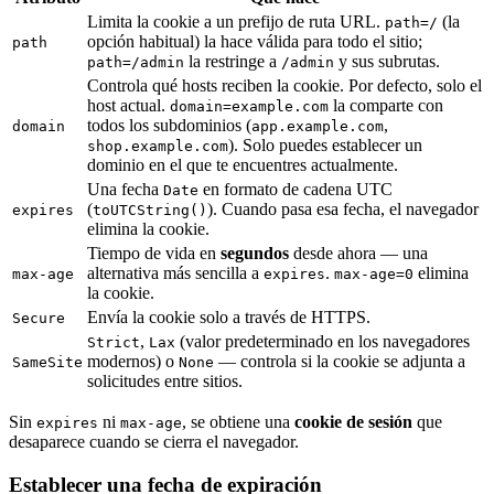
Limita la cookie a un prefijo de ruta URL.
(la
path=/
opción habitual) la hace válida para todo el sitio;
path
la restringe a
y sus subrutas.
path=/admin
/admin
Controla qué hosts reciben la cookie. Por defecto, solo el
host actual.
la comparte con
domain=example.com
todos los subdominios (
,
domain
app.example.com
). Solo puedes establecer un
shop.example.com
dominio en el que te encuentres actualmente.
Una fecha
en formato de cadena UTC
Date
(
). Cuando pasa esa fecha, el navegador
expires
toUTCString()
elimina la cookie.
Tiempo de vida en
segundos
desde ahora — una
alternativa más sencilla a
.
elimina
max-age
expires
max-age=0
la cookie.
Envía la cookie solo a través de HTTPS.
Secure
,
(valor predeterminado en los navegadores
Strict
Lax
modernos) o
— controla si la cookie se adjunta a
SameSite
None
solicitudes entre sitios.
Sin
ni
, se obtiene una
cookie de sesión
que
expires
max-age
desaparece cuando se cierra el navegador.
Establecer una fecha de expiración