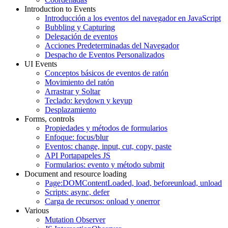
Introduction to Events
Introducción a los eventos del navegador en JavaScript
Bubbling y Capturing
Delegación de eventos
Acciones Predeterminadas del Navegador
Despacho de Eventos Personalizados
UI Events
Conceptos básicos de eventos de ratón
Movimiento del ratón
Arrastrar y Soltar
Teclado: keydown y keyup
Desplazamiento
Forms, controls
Propiedades y métodos de formularios
Enfoque: focus/blur
Eventos: change, input, cut, copy, paste
API Portapapeles JS
Formularios: evento y método submit
Document and resource loading
Page:DOMContentLoaded, load, beforeunload, unload
Scripts: async, defer
Carga de recursos: onload y onerror
Various
Mutation Observer