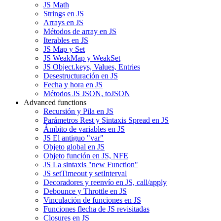
JS Math
Strings en JS
Arrays en JS
Métodos de array en JS
Iterables en JS
JS Map y Set
JS WeakMap y WeakSet
JS Object.keys, Values, Entries
Desestructuración en JS
Fecha y hora en JS
Métodos JS JSON, toJSON
Advanced functions
Recursión y Pila en JS
Parámetros Rest y Sintaxis Spread en JS
Ámbito de variables en JS
JS El antiguo "var"
Objeto global en JS
Objeto función en JS, NFE
JS La sintaxis "new Function"
JS setTimeout y setInterval
Decoradores y reenvío en JS, call/apply
Debounce y Throttle en JS
Vinculación de funciones en JS
Funciones flecha de JS revisitadas
Closures en JS