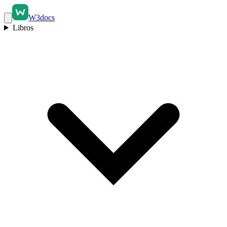
W3docs
Libros