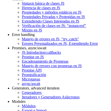
Sintaxis básica de clases JS
Herencia de clases en JS
Propiedades y métodos estáticos en JS
Propiedades Privadas y Protegidas en JS
Extendiendo Clases Integradas en JS
Verificación de clases en JS: "instanceof"
Mixins en JS
Error handling
Manejo de errores en JS, "try..catch"
Errores Personalizados en JS, Extendiendo Error
Promises, async/await
JS Introduction:callbacks
Promise en JS
Encadenamiento de Promesas
Manejo de errores con promesas en JS
Promise API
Promisificación
Microtareas
async/await
Generators, advanced iteration
Generadores
Iteradores y Generadores Asíncronos
Modules
Módulos
Export e Import