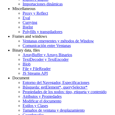
Importaciones dinámicas
Miscellaneous
Proxy y Reflect
Eval
Currying
BigInt
Polyfills y transpiladores
Frames and windows
Ventanas emergentes y métodos de Window
Comunicación entre Ventanas
Binary data, files
ArrayBuffer y Arrays Binarios
TextDecoder y TextEncoder
Blob
File y FileReader
JS Streams API
Document
Entorno del Navegador, Especificaciones
Búsqueda: getElement*, querySelector*
Propiedades de los nodos: tipo, etiqueta y contenido
Atributos y Propiedades
Modificar el documento
Estilos y Clases
Tamaños de ventana y desplazamiento
Coordenadas