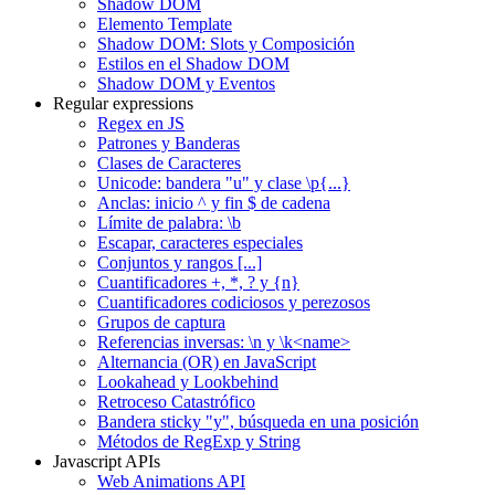
Shadow DOM
Elemento Template
Shadow DOM: Slots y Composición
Estilos en el Shadow DOM
Shadow DOM y Eventos
Regular expressions
Regex en JS
Patrones y Banderas
Clases de Caracteres
Unicode: bandera "u" y clase \p{...}
Anclas: inicio ^ y fin $ de cadena
Límite de palabra: \b
Escapar, caracteres especiales
Conjuntos y rangos [...]
Cuantificadores +, *, ? y {n}
Cuantificadores codiciosos y perezosos
Grupos de captura
Referencias inversas: \n y \k<name>
Alternancia (OR) en JavaScript
Lookahead y Lookbehind
Retroceso Catastrófico
Bandera sticky "y", búsqueda en una posición
Métodos de RegExp y String
Javascript APIs
Web Animations API