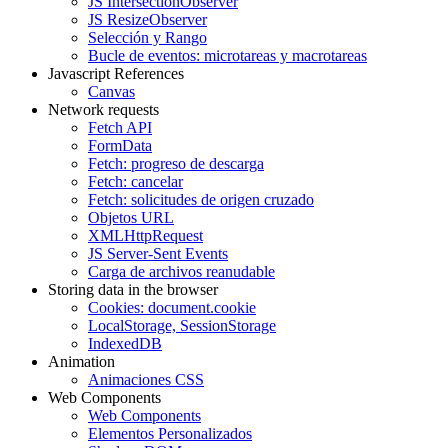
JS IntersectionObserver
JS ResizeObserver
Selección y Rango
Bucle de eventos: microtareas y macrotareas
Javascript References
Canvas
Network requests
Fetch API
FormData
Fetch: progreso de descarga
Fetch: cancelar
Fetch: solicitudes de origen cruzado
Objetos URL
XMLHttpRequest
JS Server-Sent Events
Carga de archivos reanudable
Storing data in the browser
Cookies: document.cookie
LocalStorage, SessionStorage
IndexedDB
Animation
Animaciones CSS
Web Components
Web Components
Elementos Personalizados