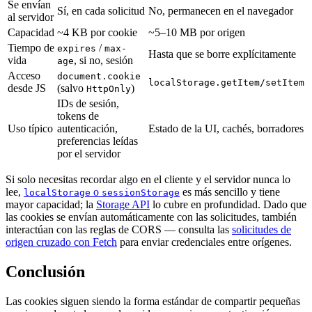
Se envían
Sí, en cada solicitud
No, permanecen en el navegador
al servidor
Capacidad
~4 KB por cookie
~5–10 MB por origen
Tiempo de
/
expires
max-
Hasta que se borre explícitamente
vida
, si no, sesión
age
Acceso
document.cookie
localStorage.getItem/setItem
desde JS
(salvo
)
HttpOnly
IDs de sesión,
tokens de
Uso típico
autenticación,
Estado de la UI, cachés, borradores
preferencias leídas
por el servidor
Si solo necesitas recordar algo en el cliente y el servidor nunca lo
lee,
o
es más sencillo y tiene
localStorage
sessionStorage
mayor capacidad; la
Storage API
lo cubre en profundidad. Dado que
las cookies se envían automáticamente con las solicitudes, también
interactúan con las reglas de CORS — consulta las
solicitudes de
origen cruzado con Fetch
para enviar credenciales entre orígenes.
Conclusión
Las cookies siguen siendo la forma estándar de compartir pequeñas