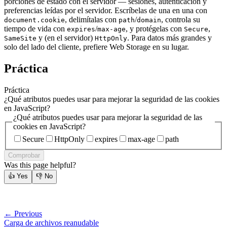
porciones de estado con el servidor — sesiones, autenticación y
preferencias leídas por el servidor. Escríbelas de una en una con
, delimítalas con
/
, controla su
document.cookie
path
domain
tiempo de vida con
/
, y protégelas con
,
expires
max-age
Secure
y (en el servidor)
. Para datos más grandes y
SameSite
HttpOnly
solo del lado del cliente, prefiere Web Storage en su lugar.
Práctica
Práctica
¿Qué atributos puedes usar para mejorar la seguridad de las cookies
en JavaScript?
¿Qué atributos puedes usar para mejorar la seguridad de las
cookies en JavaScript?
Secure
HttpOnly
expires
max-age
path
Comprobar
Was this page helpful?
👍
Yes
👎
No
← Previous
Carga de archivos reanudable