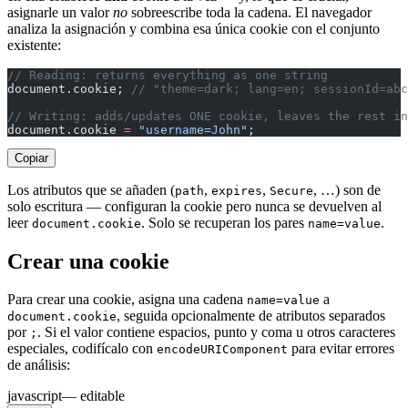
asignarle un valor
no
sobreescribe toda la cadena. El navegador
analiza la asignación y combina esa única cookie con el conjunto
existente:
// Reading: returns everything as one string
document.cookie; 
// "theme=dark; lang=en; sessionId=abc
// Writing: adds/updates ONE cookie, leaves the rest in
document.cookie 
=
 "username=John"
;
Copiar
Los atributos que se añaden (
,
,
, …) son de
path
expires
Secure
solo escritura — configuran la cookie pero nunca se devuelven al
leer
. Solo se recuperan los pares
.
document.cookie
name=value
Crear una cookie
Para crear una cookie, asigna una cadena
a
name=value
, seguida opcionalmente de atributos separados
document.cookie
por
. Si el valor contiene espacios, punto y coma u otros caracteres
;
especiales, codifícalo con
para evitar errores
encodeURIComponent
de análisis:
javascript
— editable