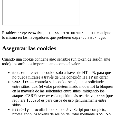
Establecer
consigue
expires=Thu, 01 Jan 1970 00:00:00 UTC
lo mismo en los navegadores que prefieren
a
.
expires
max-age
Asegurar las cookies
Cuando una cookie contiene algo sensible (un token de sesión ante
todo), los atributos importan tanto como el valor:
— envía la cookie solo a través de HTTPS, para que
Secure
no pueda filtrarse a través de una conexión HTTP sin cifrar.
— controla si la cookie se adjunta a solicitudes
SameSite
entre sitios.
(el valor predeterminado moderno) la bloquea
Lax
en la mayoría de las solicitudes entre sitios, mitigando los
ataques CSRF;
es la opción más restrictiva;
(que
Strict
None
requiere
) es para casos de uso genuinamente entre
Secure
sitios.
— oculta la cookie de JavaScript por completo,
HttpOnly
protegiendo los tokens de sesión del robo mediante XSS.
No