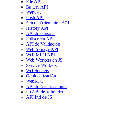
File API
Battery API
WebGL
Push API
Screen Orientation API
History API
API de consola
Fullscreen API
API de Validación
Web Storage API
Web MIDI API
Web Workers en JS
Service Workers
WebSockets
Geolocalización
WebRTC
API de Notificaciones
La API de Vibración
API Intl de JS