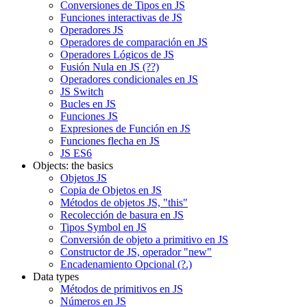
Conversiones de Tipos en JS
Funciones interactivas de JS
Operadores JS
Operadores de comparación en JS
Operadores Lógicos de JS
Fusión Nula en JS (??)
Operadores condicionales en JS
JS Switch
Bucles en JS
Funciones JS
Expresiones de Función en JS
Funciones flecha en JS
JS ES6
Objects: the basics
Objetos JS
Copia de Objetos en JS
Métodos de objetos JS, "this"
Recolección de basura en JS
Tipos Symbol en JS
Conversión de objeto a primitivo en JS
Constructor de JS, operador "new"
Encadenamiento Opcional (?.)
Data types
Métodos de primitivos en JS
Números en JS