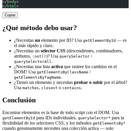
</
body
>
</
html
>
Copiar
¿Qué método debo usar?
¿Necesitas
un
elemento por ID? Usa
— es
getElementById
el más rápido y claro.
¿Necesitas un
selector CSS
(descendientes, combinadores,
atributos,
)? Usa
/
:not()
querySelector
.
querySelectorAll
¿Necesitas una lista
activa
que rastree los cambios en el
DOM? Usa
/
getElementsByClassName
.
getElementsByTagName
¿Tienes un elemento y necesitas
probar o subir
por el árbol?
Usa
,
o
.
matches
closest
contains
Conclusión
Encontrar elementos es la base de todo script con el DOM. Usa
para IDs individuales,
para la
getElementById
querySelector*
flexibilidad de los selectores CSS, y los métodos
getElementsBy*
cuando genuinamente necesites una colección activa — solo