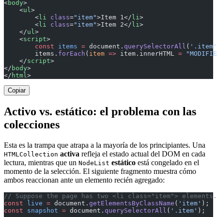
<
body
>
    <
ul
>
        <
li
 class
=
"item"
>Item 1</
li
>
        <
li
 class
=
"item"
>Item 2</
li
>
    </
ul
>
    <
script
>
        const
 items
 =
 document.
querySelectorAll
(
'.item'
        items.
forEach
(
item
 =>
 item.innerHTML 
=
 "MODIFIE
    </
script
>
</
body
>
</
html
>
Copiar
Activo vs. estático: el problema con las
colecciones
Esta es la trampa que atrapa a la mayoría de los principiantes. Una
activa
refleja el estado actual del DOM en cada
HTMLCollection
lectura, mientras que un
estático
está congelado en el
NodeList
momento de la selección. El siguiente fragmento muestra cómo
ambos reaccionan ante un elemento recién agregado:
// Suppose the page has two <li class="item"> elements.
const
 live
 =
 document.
getElementsByClassName
(
'item'
);  
const
 snapshot
 =
 document.
querySelectorAll
(
'.item'
);   