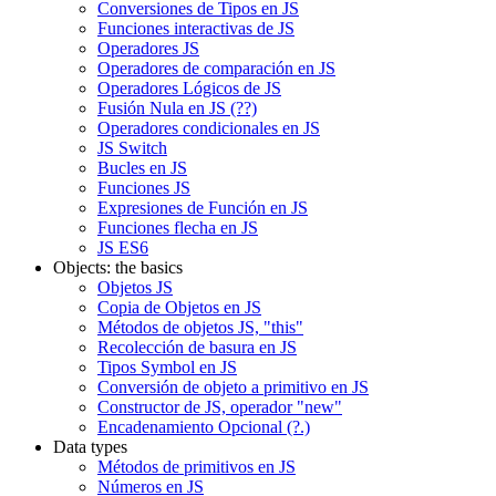
Conversiones de Tipos en JS
Funciones interactivas de JS
Operadores JS
Operadores de comparación en JS
Operadores Lógicos de JS
Fusión Nula en JS (??)
Operadores condicionales en JS
JS Switch
Bucles en JS
Funciones JS
Expresiones de Función en JS
Funciones flecha en JS
JS ES6
Objects: the basics
Objetos JS
Copia de Objetos en JS
Métodos de objetos JS, "this"
Recolección de basura en JS
Tipos Symbol en JS
Conversión de objeto a primitivo en JS
Constructor de JS, operador "new"
Encadenamiento Opcional (?.)
Data types
Métodos de primitivos en JS
Números en JS