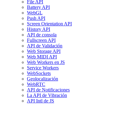
File API
Battery API
WebGL
Push API
Screen Orientation API
History API
API de consola
Fullscreen API
API de Validación
Web Storage API
Web MIDI API
Web Workers en JS
Service Workers
WebSockets
Geolocalización
WebRTC
API de Notificaciones
La API de Vibración
API Intl de JS