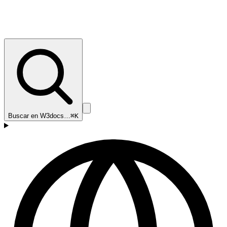
Buscar en W3docs…
⌘K