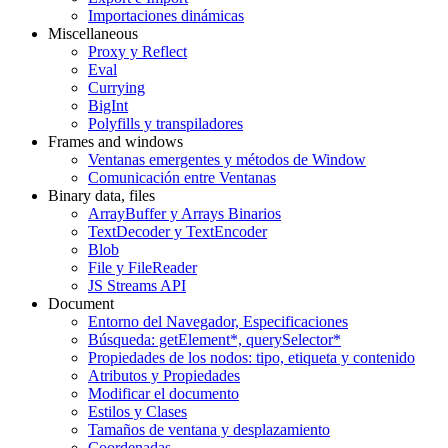
Importaciones dinámicas
Miscellaneous
Proxy y Reflect
Eval
Currying
BigInt
Polyfills y transpiladores
Frames and windows
Ventanas emergentes y métodos de Window
Comunicación entre Ventanas
Binary data, files
ArrayBuffer y Arrays Binarios
TextDecoder y TextEncoder
Blob
File y FileReader
JS Streams API
Document
Entorno del Navegador, Especificaciones
Búsqueda: getElement*, querySelector*
Propiedades de los nodos: tipo, etiqueta y contenido
Atributos y Propiedades
Modificar el documento
Estilos y Clases
Tamaños de ventana y desplazamiento
Coordenadas