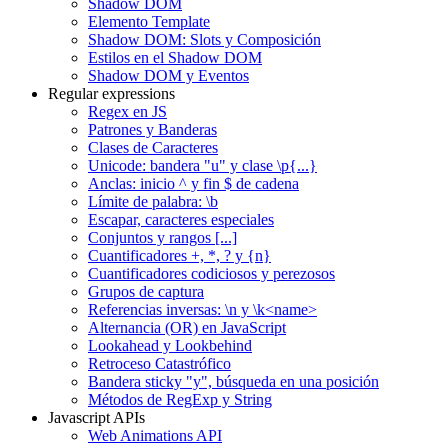
Shadow DOM
Elemento Template
Shadow DOM: Slots y Composición
Estilos en el Shadow DOM
Shadow DOM y Eventos
Regular expressions
Regex en JS
Patrones y Banderas
Clases de Caracteres
Unicode: bandera "u" y clase \p{...}
Anclas: inicio ^ y fin $ de cadena
Límite de palabra: \b
Escapar, caracteres especiales
Conjuntos y rangos [...]
Cuantificadores +, *, ? y {n}
Cuantificadores codiciosos y perezosos
Grupos de captura
Referencias inversas: \n y \k<name>
Alternancia (OR) en JavaScript
Lookahead y Lookbehind
Retroceso Catastrófico
Bandera sticky "y", búsqueda en una posición
Métodos de RegExp y String
Javascript APIs
Web Animations API