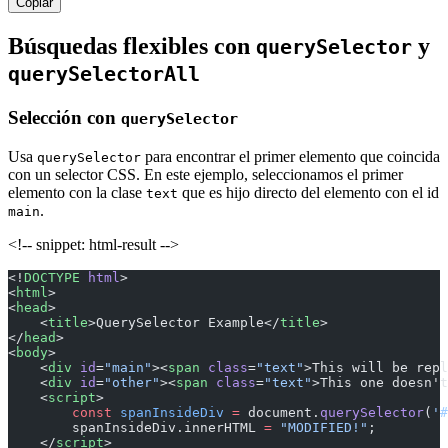
Copiar
Búsquedas flexibles con
y
querySelector
querySelectorAll
Selección con
querySelector
Usa
para encontrar el primer elemento que coincida
querySelector
con un selector CSS. En este ejemplo, seleccionamos el primer
elemento con la clase
que es hijo directo del elemento con el id
text
.
main
<!-- snippet: html-result -->
<!
DOCTYPE
 html
>
<
html
>
<
head
>
    <
title
>QuerySelector Example</
title
>
</
head
>
<
body
>
    <
div
 id
=
"main"
><
span
 class
=
"text"
>This will be repl
    <
div
 id
=
"other"
><
span
 class
=
"text"
>This one doesn't
    <
script
>
        const
 spanInsideDiv
 =
 document.
querySelector
(
'#
        spanInsideDiv.innerHTML 
=
 "MODIFIED!"
;
    </
script
>