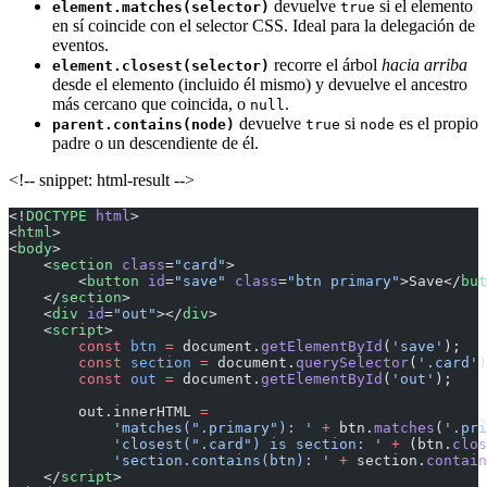
devuelve
si el elemento
element.matches(selector)
true
en sí coincide con el selector CSS. Ideal para la delegación de
eventos.
recorre el árbol
hacia arriba
element.closest(selector)
desde el elemento (incluido él mismo) y devuelve el ancestro
más cercano que coincida, o
.
null
devuelve
si
es el propio
parent.contains(node)
true
node
padre o un descendiente de él.
<!-- snippet: html-result -->
<!
DOCTYPE
 html
>
<
html
>
<
body
>
    <
section
 class
=
"card"
>
        <
button
 id
=
"save"
 class
=
"btn primary"
>Save</
but
    </
section
>
    <
div
 id
=
"out"
></
div
>
    <
script
>
        const
 btn
 =
 document.
getElementById
(
'save'
);
        const
 section
 =
 document.
querySelector
(
'.card'
)
        const
 out
 =
 document.
getElementById
(
'out'
);
        out.innerHTML 
=
            'matches(".primary"): '
 +
 btn.
matches
(
'.pri
            'closest(".card") is section: '
 +
 (btn.
clos
            'section.contains(btn): '
 +
 section.
contain
    </
script
>