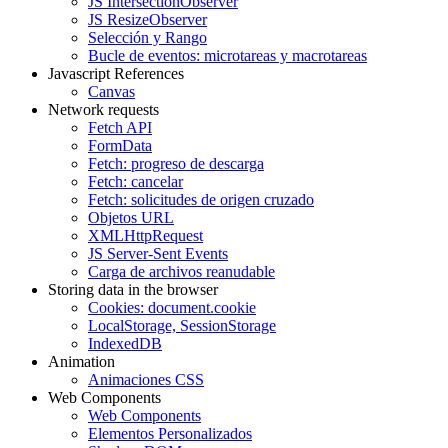
JS IntersectionObserver
JS ResizeObserver
Selección y Rango
Bucle de eventos: microtareas y macrotareas
Javascript References
Canvas
Network requests
Fetch API
FormData
Fetch: progreso de descarga
Fetch: cancelar
Fetch: solicitudes de origen cruzado
Objetos URL
XMLHttpRequest
JS Server-Sent Events
Carga de archivos reanudable
Storing data in the browser
Cookies: document.cookie
LocalStorage, SessionStorage
IndexedDB
Animation
Animaciones CSS
Web Components
Web Components
Elementos Personalizados