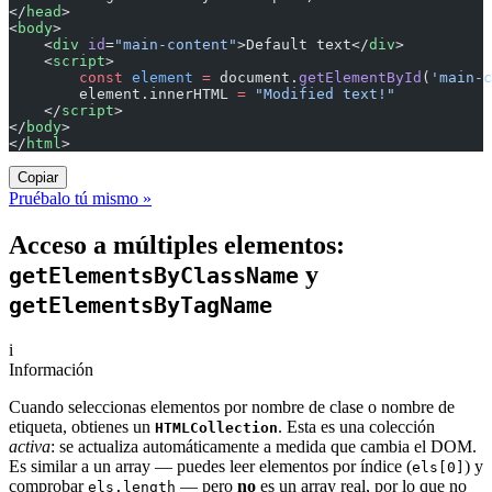
</
head
>
<
body
>
    <
div
 id
=
"main-content"
>Default text</
div
>
    <
script
>
        const
 element
 =
 document.
getElementById
(
'main-c
        element.innerHTML 
=
 "Modified text!"
    </
script
>
</
body
>
</
html
>
Copiar
Pruébalo tú mismo »
Acceso a múltiples elementos:
y
getElementsByClassName
getElementsByTagName
i
Información
Cuando seleccionas elementos por nombre de clase o nombre de
etiqueta, obtienes un
. Esta es una colección
HTMLCollection
activa
: se actualiza automáticamente a medida que cambia el DOM.
Es similar a un array — puedes leer elementos por índice (
) y
els[0]
comprobar
— pero
no
es un array real, por lo que no
els.length