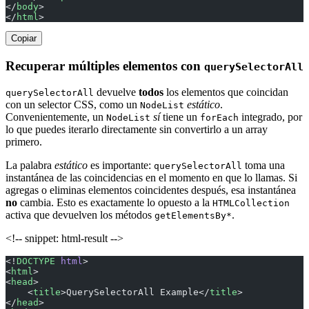
</
body
>
</
html
>
Copiar
Recuperar múltiples elementos con
querySelectorAll
devuelve
todos
los elementos que coincidan
querySelectorAll
con un selector CSS, como un
estático
.
NodeList
Convenientemente, un
sí
tiene un
integrado, por
NodeList
forEach
lo que puedes iterarlo directamente sin convertirlo a un array
primero.
La palabra
estático
es importante:
toma una
querySelectorAll
instantánea de las coincidencias en el momento en que lo llamas. Si
agregas o eliminas elementos coincidentes después, esa instantánea
no
cambia. Esto es exactamente lo opuesto a la
HTMLCollection
activa que devuelven los métodos
.
getElementsBy*
<!-- snippet: html-result -->
<!
DOCTYPE
 html
>
<
html
>
<
head
>
    <
title
>QuerySelectorAll Example</
title
>
</
head
>