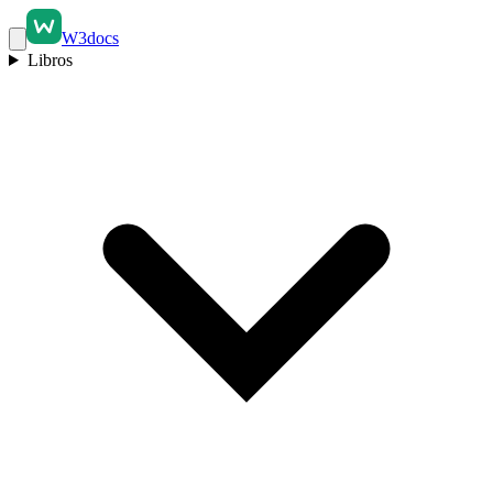
W3docs
Libros