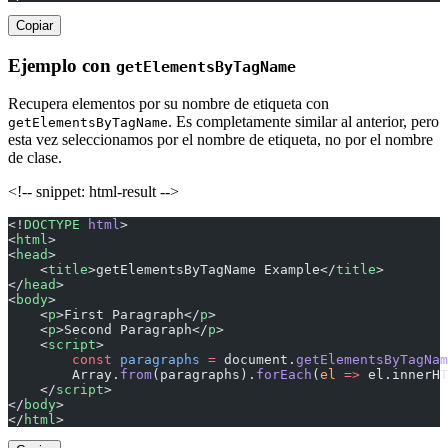
Copiar
Ejemplo con
getElementsByTagName
Recupera elementos por su nombre de etiqueta con
. Es completamente similar al anterior, pero
getElementsByTagName
esta vez seleccionamos por el nombre de etiqueta, no por el nombre
de clase.
<!-- snippet: html-result -->
<!
DOCTYPE
 html
>
<
html
>
<
head
>
    <
title
>getElementsByTagName Example</
title
>
</
head
>
<
body
>
    <
p
>First Paragraph</
p
>
    <
p
>Second Paragraph</
p
>
    <
script
>
        const
 paragraphs
 =
 document.
getElementsByTagNam
        Array.
from
(paragraphs).
forEach
(
el
 =>
 el.innerHT
    </
script
>
</
body
>
</
html
>