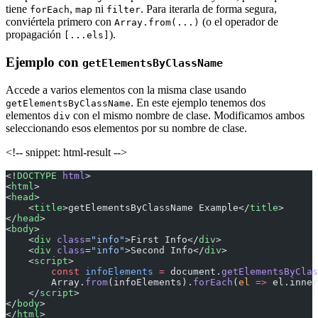
tiene
,
ni
. Para iterarla de forma segura,
forEach
map
filter
conviértela primero con
(o el operador de
Array.from(...)
propagación
).
[...els]
Ejemplo con
getElementsByClassName
Accede a varios elementos con la misma clase usando
. En este ejemplo tenemos dos
getElementsByClassName
elementos
con el mismo nombre de clase. Modificamos ambos
div
seleccionando esos elementos por su nombre de clase.
<!-- snippet: html-result -->
<!
DOCTYPE
 html
>
<
html
>
<
head
>
    <
title
>getElementsByClassName Example</
title
>
</
head
>
<
body
>
    <
div
 class
=
"info"
>First Info</
div
>
    <
div
 class
=
"info"
>Second Info</
div
>
    <
script
>
        const
 infoElements
 =
 document.
getElementsByClas
        Array.
from
(infoElements).
forEach
(
el
 =>
 el.inner
    </
script
>
</
body
>
</
html
>