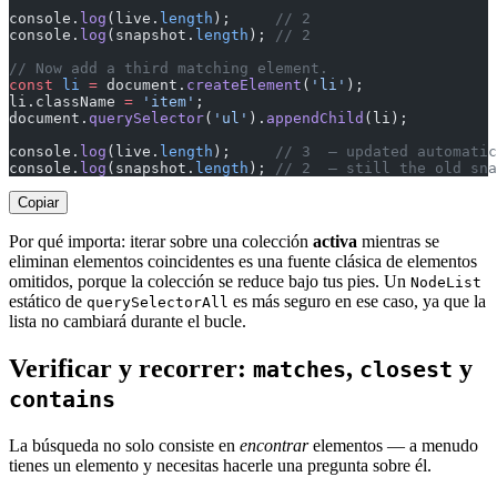
console.
log
(live.
length
);     
// 2
console.
log
(snapshot.
length
); 
// 2
// Now add a third matching element.
const
 li
 =
 document.
createElement
(
'li'
);
li.className 
=
 'item'
;
document.
querySelector
(
'ul'
).
appendChild
(li);
console.
log
(live.
length
);     
// 3  — updated automatic
console.
log
(snapshot.
length
); 
// 2  — still the old sna
Copiar
Por qué importa: iterar sobre una colección
activa
mientras se
eliminan elementos coincidentes es una fuente clásica de elementos
omitidos, porque la colección se reduce bajo tus pies. Un
NodeList
estático de
es más seguro en ese caso, ya que la
querySelectorAll
lista no cambiará durante el bucle.
Verificar y recorrer:
,
y
matches
closest
contains
La búsqueda no solo consiste en
encontrar
elementos — a menudo
tienes un elemento y necesitas hacerle una pregunta sobre él.