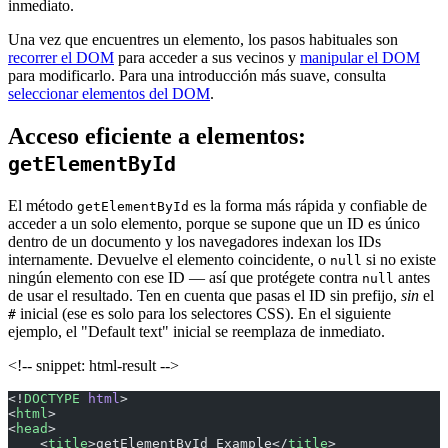
inmediato.
Una vez que encuentres un elemento, los pasos habituales son
recorrer el DOM
para acceder a sus vecinos y
manipular el DOM
para modificarlo. Para una introducción más suave, consulta
seleccionar elementos del DOM
.
Acceso eficiente a elementos:
getElementById
El método
es la forma más rápida y confiable de
getElementById
acceder a un solo elemento, porque se supone que un ID es único
dentro de un documento y los navegadores indexan los IDs
internamente. Devuelve el elemento coincidente, o
si no existe
null
ningún elemento con ese ID — así que protégete contra
antes
null
de usar el resultado. Ten en cuenta que pasas el ID sin prefijo,
sin
el
inicial (ese es solo para los selectores CSS). En el siguiente
#
ejemplo, el "Default text" inicial se reemplaza de inmediato.
<!-- snippet: html-result -->
<!
DOCTYPE
 html
>
<
html
>
<
head
>
    <
title
>getElementById Example</
title
>