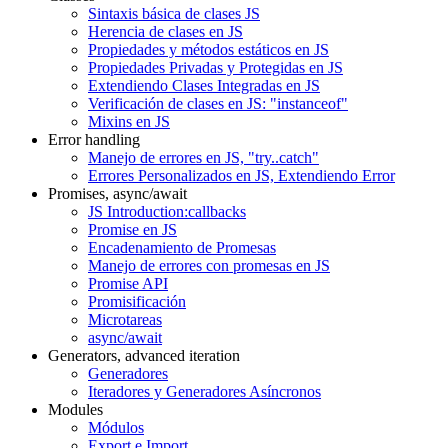
Sintaxis básica de clases JS
Herencia de clases en JS
Propiedades y métodos estáticos en JS
Propiedades Privadas y Protegidas en JS
Extendiendo Clases Integradas en JS
Verificación de clases en JS: "instanceof"
Mixins en JS
Error handling
Manejo de errores en JS, "try..catch"
Errores Personalizados en JS, Extendiendo Error
Promises, async/await
JS Introduction:callbacks
Promise en JS
Encadenamiento de Promesas
Manejo de errores con promesas en JS
Promise API
Promisificación
Microtareas
async/await
Generators, advanced iteration
Generadores
Iteradores y Generadores Asíncronos
Modules
Módulos
Export e Import