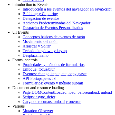
Introduction to Events
Introducción a los eventos del navegador en JavaScript
Bubbling y Capturing
Delegación de eventos
Acciones Predeterminadas del Navegador
Despacho de Eventos Personalizados
UI Events
Conceptos básicos de eventos de ratón
Movimiento del ratón
Arrastrar y Soltar
Teclado: keydown y keyup
Desplazamiento
Forms, controls
Propiedades y métodos de formularios
Enfoque: focus/blur
Eventos: change, input, cut, copy, paste
API Portapapeles JS
Formularios: evento y método submit
Document and resource loading
Page:DOMContentLoaded, load, beforeunload, unload
Scripts: async, defer
Carga de recursos: onload y onerror
Various
Mutation Observer