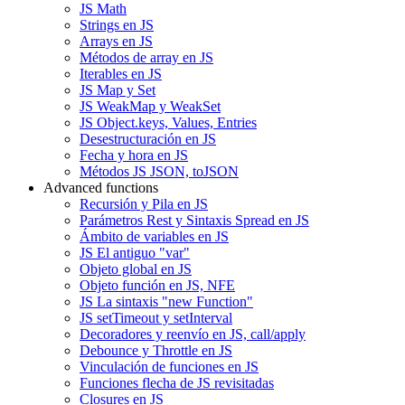
JS Math
Strings en JS
Arrays en JS
Métodos de array en JS
Iterables en JS
JS Map y Set
JS WeakMap y WeakSet
JS Object.keys, Values, Entries
Desestructuración en JS
Fecha y hora en JS
Métodos JS JSON, toJSON
Advanced functions
Recursión y Pila en JS
Parámetros Rest y Sintaxis Spread en JS
Ámbito de variables en JS
JS El antiguo "var"
Objeto global en JS
Objeto función en JS, NFE
JS La sintaxis "new Function"
JS setTimeout y setInterval
Decoradores y reenvío en JS, call/apply
Debounce y Throttle en JS
Vinculación de funciones en JS
Funciones flecha de JS revisitadas
Closures en JS