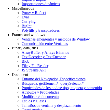
Importaciones dinámicas
Miscellaneous
Proxy y Reflect
Eval
Currying
BigInt
Polyfills y transpiladores
Frames and windows
Ventanas emergentes y métodos de Window
Comunicación entre Ventanas
Binary data, files
ArrayBuffer y Arrays Binarios
TextDecoder y TextEncoder
Blob
File y FileReader
JS Streams API
Document
Entorno del Navegador, Especificaciones
Búsqueda: getElement*, querySelector*
Propiedades de los nodos: tipo, etiqueta y contenido
Atributos y Propiedades
Modificar el documento
Estilos y Clases
Tamaños de ventana y desplazamiento
Coordenadas