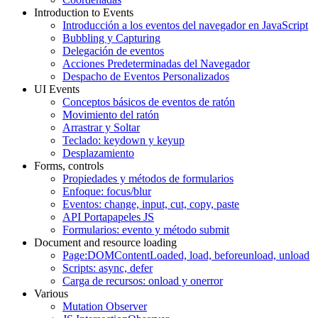
Introduction to Events
Introducción a los eventos del navegador en JavaScript
Bubbling y Capturing
Delegación de eventos
Acciones Predeterminadas del Navegador
Despacho de Eventos Personalizados
UI Events
Conceptos básicos de eventos de ratón
Movimiento del ratón
Arrastrar y Soltar
Teclado: keydown y keyup
Desplazamiento
Forms, controls
Propiedades y métodos de formularios
Enfoque: focus/blur
Eventos: change, input, cut, copy, paste
API Portapapeles JS
Formularios: evento y método submit
Document and resource loading
Page:DOMContentLoaded, load, beforeunload, unload
Scripts: async, defer
Carga de recursos: onload y onerror
Various
Mutation Observer