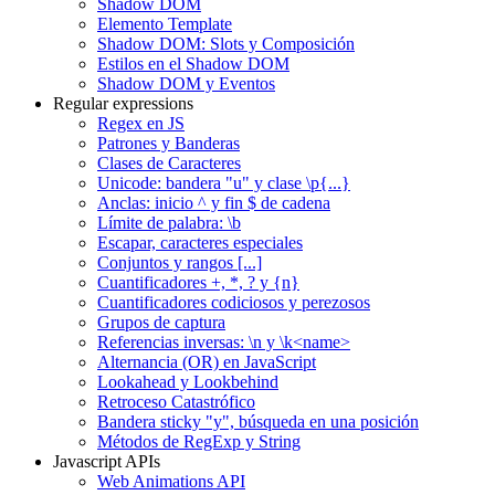
Shadow DOM
Elemento Template
Shadow DOM: Slots y Composición
Estilos en el Shadow DOM
Shadow DOM y Eventos
Regular expressions
Regex en JS
Patrones y Banderas
Clases de Caracteres
Unicode: bandera "u" y clase \p{...}
Anclas: inicio ^ y fin $ de cadena
Límite de palabra: \b
Escapar, caracteres especiales
Conjuntos y rangos [...]
Cuantificadores +, *, ? y {n}
Cuantificadores codiciosos y perezosos
Grupos de captura
Referencias inversas: \n y \k<name>
Alternancia (OR) en JavaScript
Lookahead y Lookbehind
Retroceso Catastrófico
Bandera sticky "y", búsqueda en una posición
Métodos de RegExp y String
Javascript APIs
Web Animations API