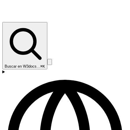
Buscar en W3docs…
⌘K