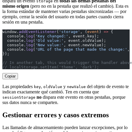
dispara un evento
en
todas las demás pestañas del
storage
mismo origen
(pero no en la pestaña que realizó el cambio). Esta es
la forma estándar de mantener varias pestañas sincronizadas — por
ejemplo, cerrar la sesión del usuario en todas partes cuando cierra
sesión en una pestaña.
window.
addEventListener
(
'storage'
, (
event
) 
=>
 {
  console.
log
(
'Key changed:'
, event.key);
  console.
log
(
'Old value:'
, event.oldValue);
  console.
log
(
'New value:'
, event.newValue);
  console.
log
(
'URL of the page that made the change:'
, 
});
// In another tab, this would trigger the handler above
// localStorage.setItem('theme', 'dark');
Copiar
Las propiedades
,
y
del objeto de evento te
key
oldValue
newValue
indican exactamente qué cambió. Ten en cuenta que
no
dispara este evento en otras pestañas, porque
sessionStorage
sus datos nunca se comparten.
Gestionar errores y casos extremos
Las llamadas de almacenamiento pueden lanzar excepciones, por lo