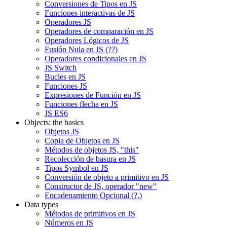
Conversiones de Tipos en JS
Funciones interactivas de JS
Operadores JS
Operadores de comparación en JS
Operadores Lógicos de JS
Fusión Nula en JS (??)
Operadores condicionales en JS
JS Switch
Bucles en JS
Funciones JS
Expresiones de Función en JS
Funciones flecha en JS
JS ES6
Objects: the basics
Objetos JS
Copia de Objetos en JS
Métodos de objetos JS, "this"
Recolección de basura en JS
Tipos Symbol en JS
Conversión de objeto a primitivo en JS
Constructor de JS, operador "new"
Encadenamiento Opcional (?.)
Data types
Métodos de primitivos en JS
Números en JS