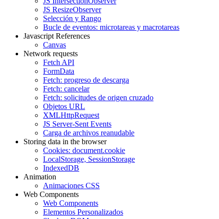
JS IntersectionObserver
JS ResizeObserver
Selección y Rango
Bucle de eventos: microtareas y macrotareas
Javascript References
Canvas
Network requests
Fetch API
FormData
Fetch: progreso de descarga
Fetch: cancelar
Fetch: solicitudes de origen cruzado
Objetos URL
XMLHttpRequest
JS Server-Sent Events
Carga de archivos reanudable
Storing data in the browser
Cookies: document.cookie
LocalStorage, SessionStorage
IndexedDB
Animation
Animaciones CSS
Web Components
Web Components
Elementos Personalizados