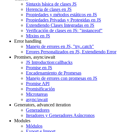
Sintaxis básica de clases JS
Herencia de clases en JS
Propiedades y métodos estáticos en JS
Propiedades Privadas y Protegidas en JS
Extendiendo Clases Integradas en JS
Verificación de clases en JS: "instanceof"
Mixins en JS
Error handling
Manejo de errores en JS, "try..catch"
Errores Personalizados en JS, Extendiendo Error
Promises, async/await
JS Introduction:callbacks
Promise en JS
Encadenamiento de Promesas
Manejo de errores con promesas en JS
Promise API
Promisificación
Microtareas
async/await
Generators, advanced iteration
Generadores
Iteradores y Generadores Asíncronos
Modules
Módulos
Export e Import