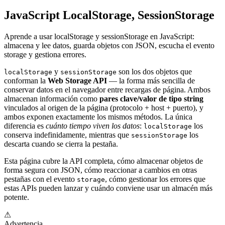
JavaScript LocalStorage, SessionStorage
Aprende a usar localStorage y sessionStorage en JavaScript:
almacena y lee datos, guarda objetos con JSON, escucha el evento
storage y gestiona errores.
y
son los dos objetos que
localStorage
sessionStorage
conforman la
Web Storage API
— la forma más sencilla de
conservar datos en el navegador entre recargas de página. Ambos
almacenan información como
pares clave/valor de tipo string
vinculados al origen de la página (protocolo + host + puerto), y
ambos exponen exactamente los mismos métodos. La única
diferencia es
cuánto tiempo viven los datos
:
los
localStorage
conserva indefinidamente, mientras que
los
sessionStorage
descarta cuando se cierra la pestaña.
Esta página cubre la API completa, cómo almacenar objetos de
forma segura con JSON, cómo reaccionar a cambios en otras
pestañas con el evento
, cómo gestionar los errores que
storage
estas APIs pueden lanzar y cuándo conviene usar un almacén más
potente.
⚠
Advertencia