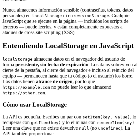
Nunca almacenes información sensible (contraseñas, tokens, datos
personales) en
ni en
. Cualquier
localStorage
sessionStorage
JavaScript que se ejecute en la página — incluidos los scripts de
terceros — puede leerlos, y están completamente expuestos a
ataques de cross-site scripting (XSS).
Entendiendo LocalStorage en JavaScript
almacena datos en el navegador del usuario de
localStorage
forma
persistente, sin fecha de expiración
. Los datos sobreviven al
cierre de la pestaña, al cierre del navegador e incluso al reinicio del
equipo — permanecen hasta que tu código (o el usuario) los borre.
Los datos tienen
alcance de origen
, por lo que
no puede leer lo que almacenó
https://example.com
.
https://other.com
Cómo usar LocalStorage
La API es pequeña. Escribes un par con
, lo
setItem(key, value)
recuperas con
y lo eliminas con
.
getItem(key)
removeItem(key)
Leer una clave que no existe devuelve
(no
). La
null
undefined
API también proporciona: