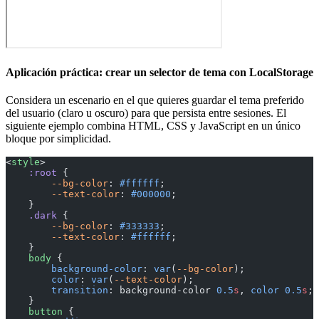
Aplicación práctica: crear un selector de tema con LocalStorage
Considera un escenario en el que quieres guardar el tema preferido
del usuario (claro u oscuro) para que persista entre sesiones. El
siguiente ejemplo combina HTML, CSS y JavaScript en un único
bloque por simplicidad.
<
style
>
    :root
 {
        --bg-color
: 
#ffffff
;
        --text-color
: 
#000000
;
    }
    .dark
 {
        --bg-color
: 
#333333
;
        --text-color
: 
#ffffff
;
    }
    body
 {
        background-color
: 
var
(
--bg-color
);
        color
: 
var
(
--text-color
);
        transition
: background-color 
0.5
s
, 
color
 0.5
s
;
    }
    button
 {