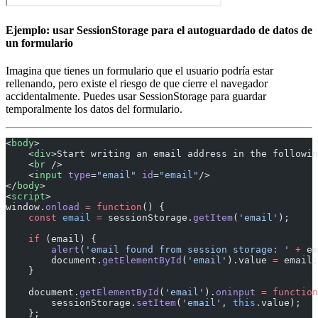
Ejemplo: usar SessionStorage para el autoguardado de datos de
un formulario
Imagina que tienes un formulario que el usuario podría estar
rellenando, pero existe el riesgo de que cierre el navegador
accidentalmente. Puedes usar SessionStorage para guardar
temporalmente los datos del formulario.
<
body
>
    <
div
>Start writing an email address in the followin
    <
br
 />
    <
input
 type
=
"email"
 id
=
"email"
/>
</
body
>
<
script
>
window.
onload
 =
 function
() {
    const
 email
 =
 sessionStorage.
getItem
(
'email'
);
    if
 (email) {
        alert
(
'email found from session storage: '
 +
 em
        document.
getElementById
(
'email'
).value 
=
 email;
    }
    document.
getElementById
(
'email'
).
oninput
 =
 function
        sessionStorage.
setItem
(
'email'
, 
this
.value);
    };