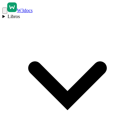
W3docs
Libros