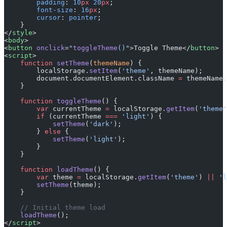
        padding
: 
10
px
 20
px
;
        font-size
: 
16
px
;
        cursor
: 
pointer
;
    }
</
style
>
<
body
>
<
button
 onclick
=
"
toggleTheme
()"
>Toggle Theme</
button
>
<
script
>
    function
 setTheme
(
themeName
) {
        localStorage.
setItem
(
'theme'
, themeName);
        document.documentElement.className 
=
 themeName;
    }
    function
 toggleTheme
() {
        var
 currentTheme 
=
 localStorage.
getItem
(
'theme'
        if
 (currentTheme 
===
 'light'
) {
            setTheme
(
'dark'
);
        } 
else
 {
            setTheme
(
'light'
);
        }
    }
    function
 loadTheme
() {
        var
 theme 
=
 localStorage.
getItem
(
'theme'
) 
||
 'l
        setTheme
(theme);
    }
    // Initial theme load
    loadTheme
();
</
script
>