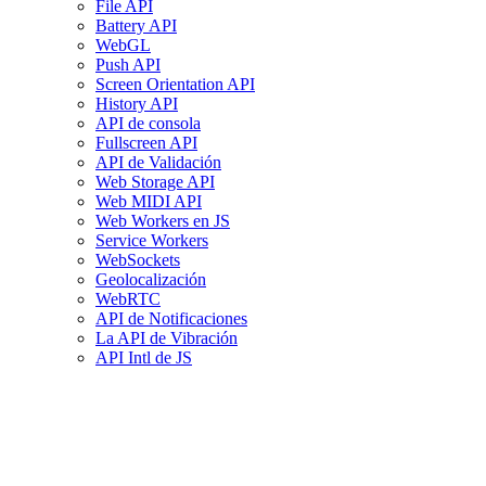
File API
Battery API
WebGL
Push API
Screen Orientation API
History API
API de consola
Fullscreen API
API de Validación
Web Storage API
Web MIDI API
Web Workers en JS
Service Workers
WebSockets
Geolocalización
WebRTC
API de Notificaciones
La API de Vibración
API Intl de JS