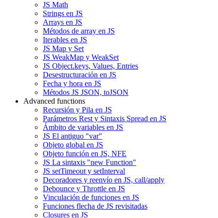
JS Math
Strings en JS
Arrays en JS
Métodos de array en JS
Iterables en JS
JS Map y Set
JS WeakMap y WeakSet
JS Object.keys, Values, Entries
Desestructuración en JS
Fecha y hora en JS
Métodos JS JSON, toJSON
Advanced functions
Recursión y Pila en JS
Parámetros Rest y Sintaxis Spread en JS
Ámbito de variables en JS
JS El antiguo "var"
Objeto global en JS
Objeto función en JS, NFE
JS La sintaxis "new Function"
JS setTimeout y setInterval
Decoradores y reenvío en JS, call/apply
Debounce y Throttle en JS
Vinculación de funciones en JS
Funciones flecha de JS revisitadas
Closures en JS