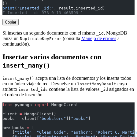
})
print
(
"Inserted _id:"
, result.inserted_id)
# Inserted _id: 978-0-13-468599-1
Copiar
Si insertas un segundo documento con el mismo
, MongoDB
_id
lanza un
(consulta
Manejo de errores
a
DuplicateKeyError
continuación).
Insertar varios documentos con
insert_many()
acepta una lista de documentos y los inserta todos
insert_many()
en un único viaje de red. Devuelve un
cuyo
InsertManyResult
atributo
contiene la lista de valores
asignados en
inserted_ids
_id
el orden de inserción.
from
 pymongo 
import
 MongoClient
client 
=
 MongoClient()
books 
=
 client[
"bookstore"
][
"books"
]
new_books 
=
 [
    {
"title"
: 
"Clean Code"
, 
"author"
: 
"Robert C. Martin
    {
"title"
: 
"Refactoring"
,  
"author"
: 
"Martin Fowler"