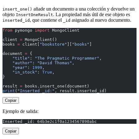
añade un documento a una colección y devuelve un
insert_one()
objeto
. La propiedad más útil de ese objeto es
InsertOneResult
, que contiene el
asignado al nuevo documento.
inserted_id
_id
from
 pymongo 
import
 MongoClient
client 
=
 MongoClient()
books 
=
 client[
"bookstore"
][
"books"
]
document 
=
 {
    "title"
: 
"The Pragmatic Programmer"
,
    "author"
: 
"David Thomas"
,
    "year"
: 
1999
,
    "in_stock"
: 
True
,
}
result 
=
 books.insert_one(document)
print
(
"Inserted _id:"
, result.inserted_id)
Copiar
Ejemplo de salida:
Inserted _id: 64b3e2c1f0a1234567890abc
Copiar