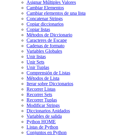
Asignar Múltiples Valores
Cambiar Elementos
Cambiar elementos de una lista
Concatenar Strings
Copiar diccionarios
Copiar listas
Métodos de Diccionario
Caracteres de Escape
Cadenas de formato
Variables Globales
Unir listas
Unir Sets
Unir Tuplas
Comprensión de Listas
Métodos de Lista
Iterar sobre Diccionarios
Recorrer Listas
Recorrer Sets
Recorrer Tuplas
Modificar Strings
Diccionarios Anidados
Variables de salida
Python HOME
Listas de Python
Conjuntos en Python