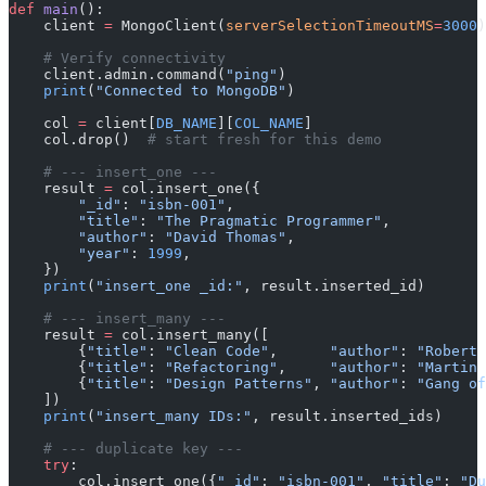
def
 main
():
    client 
=
 MongoClient(
serverSelectionTimeoutMS
=
3000
)
    # Verify connectivity
    client.admin.command(
"ping"
)
    print
(
"Connected to MongoDB"
)
    col 
=
 client[
DB_NAME
][
COL_NAME
]
    col.drop()  
# start fresh for this demo
    # --- insert_one ---
    result 
=
 col.insert_one({
        "_id"
: 
"isbn-001"
,
        "title"
: 
"The Pragmatic Programmer"
,
        "author"
: 
"David Thomas"
,
        "year"
: 
1999
,
    })
    print
(
"insert_one _id:"
, result.inserted_id)
    # --- insert_many ---
    result 
=
 col.insert_many([
        {
"title"
: 
"Clean Code"
,      
"author"
: 
"Robert 
        {
"title"
: 
"Refactoring"
,     
"author"
: 
"Martin 
        {
"title"
: 
"Design Patterns"
, 
"author"
: 
"Gang of
    ])
    print
(
"insert_many IDs:"
, result.inserted_ids)
    # --- duplicate key ---
    try
:
        col.insert_one({
"_id"
: 
"isbn-001"
, 
"title"
: 
"Du