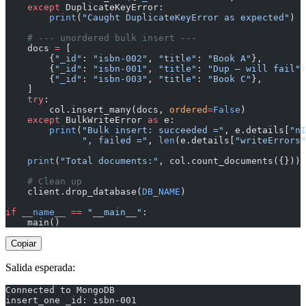
    except
 DuplicateKeyError:
        print
(
"Caught DuplicateKeyError as expected"
)
    # --- unordered bulk insert ---
    docs 
=
 [
        {
"_id"
: 
"isbn-002"
, 
"title"
: 
"Book A"
},
        {
"_id"
: 
"isbn-001"
, 
"title"
: 
"Dup — will fail"
}
        {
"_id"
: 
"isbn-003"
, 
"title"
: 
"Book C"
},
    ]
    try
:
        col.insert_many(docs, 
ordered
=
False
)
    except
 BulkWriteError 
as
 e:
        print
(
"Bulk insert: succeeded ="
, e.details[
"nI
              ", failed ="
, 
len
(e.details[
"writeErrors"
    print
(
"Total documents:"
, col.count_documents({}))
    # Clean up
    client.drop_database(
DB_NAME
)
if
 __name__
 ==
 "__main__"
:
    main()
Copiar
Salida esperada:
Connected to MongoDB
insert_one _id: isbn-001