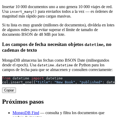
Insertar 10 000 documentos uno a uno genera 10 000 viajes de red.
Usa
para enviarlos todos a la vez — es órdenes de
insert_many()
magnitud más rápido para cargas masivas.
Si tu lista es muy grande (millones de documentos), divídela en lotes
de algunos miles para evitar superar el límite de tamaño de
documento BSON de 48 MB por lote.
Los campos de fecha necesitan objetos
, no
datetime
cadenas de texto
MongoDB almacena las fechas como BSON Date (milisegundos
desde el epoch). Usa
de Python para los
datetime.datetime
campos de fecha para que se almacenen y consulten correctamente:
from
 datetime 
import
 datetime
col.insert_one({
"title"
: 
"New Book"
, 
"published"
: datet
Copiar
Próximos pasos
MongoDB Find
— consulta y filtra los documentos que