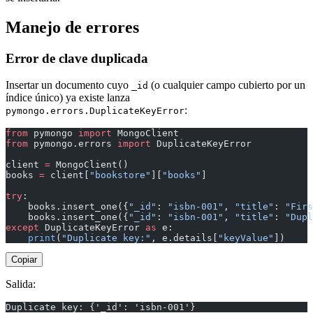
Manejo de errores
Error de clave duplicada
Insertar un documento cuyo
(o cualquier campo cubierto por un
_id
índice único) ya existe lanza
:
pymongo.errors.DuplicateKeyError
from
 pymongo 
import
 MongoClient
from
 pymongo.errors 
import
 DuplicateKeyError
client 
=
 MongoClient()
books 
=
 client[
"bookstore"
][
"books"
]
try
:
    books.insert_one({
"_id"
: 
"isbn-001"
, 
"title"
: 
"Firs
    books.insert_one({
"_id"
: 
"isbn-001"
, 
"title"
: 
"Dupl
except
 DuplicateKeyError 
as
 e:
    print
(
"Duplicate key:"
, e.details[
"keyValue"
])
Copiar
Salida:
Duplicate key: {'_id': 'isbn-001'}