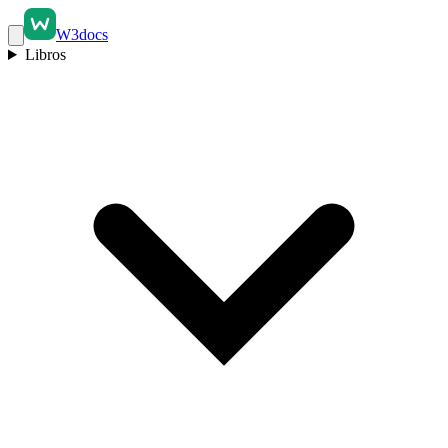
W3docs
Libros