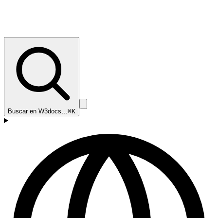
Buscar en W3docs…
⌘K