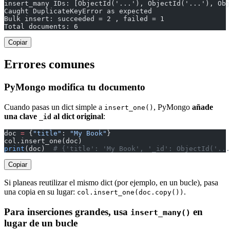
insert_many IDs: [ObjectId('...'), ObjectId('...'), Obj
Caught DuplicateKeyError as expected
Bulk insert: succeeded = 2 , failed = 1
Total documents: 6
Copiar
Errores comunes
PyMongo modifica tu documento
Cuando pasas un dict simple a
, PyMongo
añade
insert_one()
una clave
al dict original
:
_id
doc 
=
 {
"title"
: 
"My Book"
}
col.insert_one(doc)
print
(doc)  
# {'title': 'My Book', '_id': ObjectId('...
Copiar
Si planeas reutilizar el mismo dict (por ejemplo, en un bucle), pasa
una copia en su lugar:
.
col.insert_one(doc.copy())
Para inserciones grandes, usa
en
insert_many()
lugar de un bucle