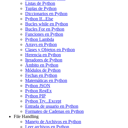
Listas de Python
Tuplas de Python
Diccionarios en Python
Python If...Else
Bucles while en Python
Bucles For en Python
Funciones en Python
Python Lambda
Arrays en Python
Clases y Objetos en Python
Herencia en Python
Iteradores de Python
Ámbito en Python
Módulos de Python
Fechas en Python
Matemáticas en Python
Python JSON
Python RegEx
Python PIP
Python Try...Except
Entrada de usuario en Python
Formateo de Cadenas en Python
File Handling
Manejo de Archivos en Python
Leer archivos en Python