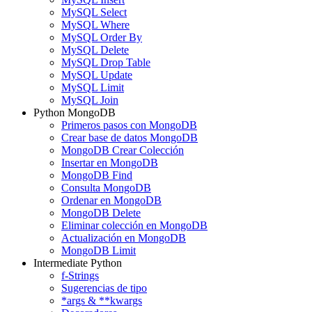
MySQL Select
MySQL Where
MySQL Order By
MySQL Delete
MySQL Drop Table
MySQL Update
MySQL Limit
MySQL Join
Python MongoDB
Primeros pasos con MongoDB
Crear base de datos MongoDB
MongoDB Crear Colección
Insertar en MongoDB
MongoDB Find
Consulta MongoDB
Ordenar en MongoDB
MongoDB Delete
Eliminar colección en MongoDB
Actualización en MongoDB
MongoDB Limit
Intermediate Python
f-Strings
Sugerencias de tipo
*args & **kwargs