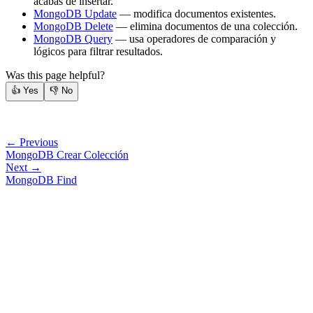
acabas de insertar.
MongoDB Update
— modifica documentos existentes.
MongoDB Delete
— elimina documentos de una colección.
MongoDB Query
— usa operadores de comparación y
lógicos para filtrar resultados.
Was this page helpful?
👍
Yes
👎
No
← Previous
MongoDB Crear Colección
Next →
MongoDB Find