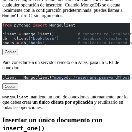
cualquier operación de inserción. Cuando MongoDB se ejecuta
localmente con la configuración predeterminada, puedes llamar a
sin argumentos:
MongoClient()
from
 pymongo 
import
 MongoClient
client 
=
 MongoClient()          
# connects to localhost
db 
=
 client[
"bookstore"
]        
# database (created on 
books 
=
 db[
"books"
]             
# collection (created o
Copiar
Para conectarte a un servidor remoto o a Atlas, pasa un URI de
conexión:
client 
=
 MongoClient(
"mongodb://username:password@hostn
Copiar
mantiene un pool de conexiones internamente, por lo
MongoClient
que debes crear
un único cliente por aplicación
y reutilizarlo en
todas las operaciones.
Insertar un único documento con
insert_one()