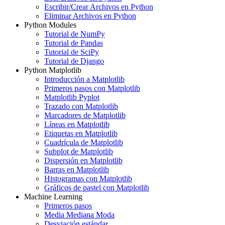
Escribir/Crear Archivos en Python
Eliminar Archivos en Python
Python Modules
Tutorial de NumPy
Tutorial de Pandas
Tutorial de SciPy
Tutorial de Django
Python Matplotlib
Introducción a Matplotlib
Primeros pasos con Matplotlib
Matplotlib Pyplot
Trazado con Matplotlib
Marcadores de Matplotlib
Líneas en Matplotlib
Etiquetas en Matplotlib
Cuadrícula de Matplotlib
Subplot de Matplotlib
Dispersión en Matplotlib
Barras en Matplotlib
Histogramas con Matplotlib
Gráficos de pastel con Matplotlib
Machine Learning
Primeros pasos
Media Mediana Moda
Desviación estándar