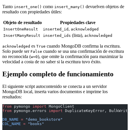
Tanto
como
devuelven objetos de
insert_one()
insert_many()
resultado con propiedades útiles:
Objeto de resultado
Propiedades clave
,
InsertOneResult
inserted_id
acknowledged
(lista),
InsertManyResult
inserted_ids
acknowledged
es
cuando MongoDB confirma la escritura.
acknowledged
True
Solo puede ser
cuando se usa una confirmación de escritura
False
no reconocida (
), que omite la confirmación para maximizar la
w=0
velocidad a costa de no saber si la escritura tuvo éxito.
Ejemplo completo de funcionamiento
El siguiente script autocontenido se conecta a un servidor
MongoDB local, inserta varios documentos e imprime los
resultados:
from
 pymongo 
import
 MongoClient
from
 pymongo.errors 
import
 DuplicateKeyError, BulkWrite
DB_NAME
 =
 "demo_bookstore"
COL_NAME
 =
 "books"