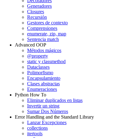
Decoradores
Generadores
Closures
Recursión
Gestores de contexto
Comprensiones
enumerate, zip, map
Sentencia match
Advanced OOP
Métodos mágicos
@property
static y classmethod
Dataclasses
Polimorfismo
Encapsulamiento
Clases abstractas
Enumeraciones
Python How To
Eliminar duplicados en listas
Invertir un string
Sumar Dos Números
Error Handling and the Standard Library
Lanzar Excepciones
collections
itertools