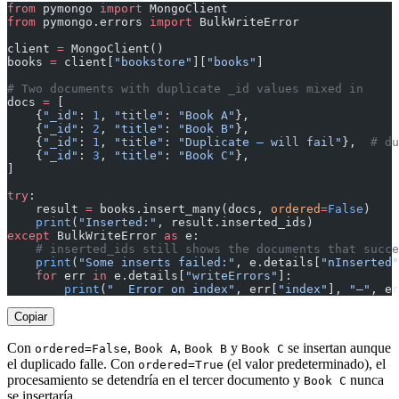
from
 pymongo 
import
 MongoClient
from
 pymongo.errors 
import
 BulkWriteError
client 
=
 MongoClient()
books 
=
 client[
"bookstore"
][
"books"
]
# Two documents with duplicate _id values mixed in
docs 
=
 [
    {
"_id"
: 
1
, 
"title"
: 
"Book A"
},
    {
"_id"
: 
2
, 
"title"
: 
"Book B"
},
    {
"_id"
: 
1
, 
"title"
: 
"Duplicate — will fail"
},  
# du
    {
"_id"
: 
3
, 
"title"
: 
"Book C"
},
]
try
:
    result 
=
 books.insert_many(docs, 
ordered
=
False
)
    print
(
"Inserted:"
, result.inserted_ids)
except
 BulkWriteError 
as
 e:
    # inserted_ids still shows the documents that succe
    print
(
"Some inserts failed:"
, e.details[
"nInserted"
    for
 err 
in
 e.details[
"writeErrors"
]:
        print
(
"  Error on index"
, err[
"index"
], 
"—"
, er
Copiar
Con
,
,
y
se insertan aunque
ordered=False
Book A
Book B
Book C
el duplicado falle. Con
(el valor predeterminado), el
ordered=True
procesamiento se detendría en el tercer documento y
nunca
Book C
se insertaría.