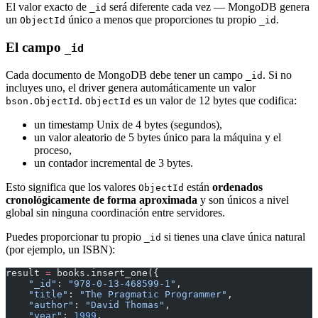
El valor exacto de
será diferente cada vez — MongoDB genera
_id
un
único a menos que proporciones tu propio
.
ObjectId
_id
El campo
_id
Cada documento de MongoDB debe tener un campo
. Si no
_id
incluyes uno, el driver genera automáticamente un valor
.
es un valor de 12 bytes que codifica:
bson.ObjectId
ObjectId
un timestamp Unix de 4 bytes (segundos),
un valor aleatorio de 5 bytes único para la máquina y el
proceso,
un contador incremental de 3 bytes.
Esto significa que los valores
están
ordenados
ObjectId
cronológicamente de forma aproximada
y son únicos a nivel
global sin ninguna coordinación entre servidores.
Puedes proporcionar tu propio
si tienes una clave única natural
_id
(por ejemplo, un ISBN):
result 
=
 books.insert_one({
    "_id"
: 
"978-0-13-468599-1"
,
    "title"
: 
"The Pragmatic Programmer"
,
    "author"
: 
"David Thomas"
,
    "year"
: 
1999
,