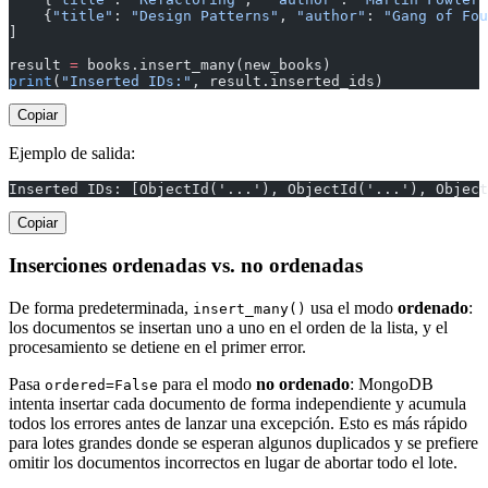
    {
"title"
: 
"Design Patterns"
, 
"author"
: 
"Gang of Fou
]
result 
=
 books.insert_many(new_books)
print
(
"Inserted IDs:"
, result.inserted_ids)
Copiar
Ejemplo de salida:
Inserted IDs: [ObjectId('...'), ObjectId('...'), Object
Copiar
Inserciones ordenadas vs. no ordenadas
De forma predeterminada,
usa el modo
ordenado
:
insert_many()
los documentos se insertan uno a uno en el orden de la lista, y el
procesamiento se detiene en el primer error.
Pasa
para el modo
no ordenado
: MongoDB
ordered=False
intenta insertar cada documento de forma independiente y acumula
todos los errores antes de lanzar una excepción. Esto es más rápido
para lotes grandes donde se esperan algunos duplicados y se prefiere
omitir los documentos incorrectos en lugar de abortar todo el lote.