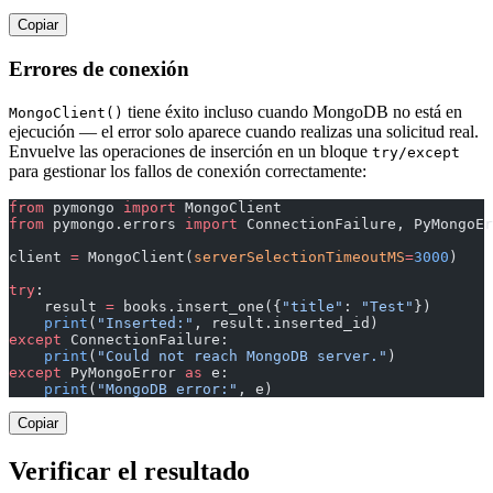
Copiar
Errores de conexión
tiene éxito incluso cuando MongoDB no está en
MongoClient()
ejecución — el error solo aparece cuando realizas una solicitud real.
Envuelve las operaciones de inserción en un bloque
try/except
para gestionar los fallos de conexión correctamente:
from
 pymongo 
import
 MongoClient
from
 pymongo.errors 
import
 ConnectionFailure, PyMongoEr
client 
=
 MongoClient(
serverSelectionTimeoutMS
=
3000
)
try
:
    result 
=
 books.insert_one({
"title"
: 
"Test"
})
    print
(
"Inserted:"
, result.inserted_id)
except
 ConnectionFailure:
    print
(
"Could not reach MongoDB server."
)
except
 PyMongoError 
as
 e:
    print
(
"MongoDB error:"
, e)
Copiar
Verificar el resultado