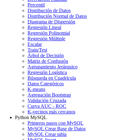
Percentil
Distribución de Datos
Distribución Normal de Datos
Diagrama de Dispersión
Regresión Lineal
Regresión Polinomial
Regresión Múltiple
Escalar
Train/Test
Árbol de Decisión
Matriz de Confusión
Agrupamiento Jerárquico
Regresión Logística
Búsqueda en Cuadrícula
Datos Categóricos
K-means
Agregación Bootstrap
Validación Cruzada
Curva AUC - ROC
K-vecinos más cercanos
Python MySQL
Primeros pasos con MySQL
MySQL Crear Base de Datos
MySQL Crear tabla
MySQL Insert