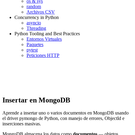
os & sys
random
Archivos CSV
Concurrency in Python
asyncio
Threading
Python Tooling and Best Practices
Entornos Virtuales
Paquetes
pytest
Peticiones HTTP
Insertar en MongoDB
Aprende a insertar uno o varios documentos en MongoDB usando
el driver pymongo de Python, con manejo de errores, ObjectId e
inserciones masivas.
MongoDB almacena los datos como
documentos
— objetos