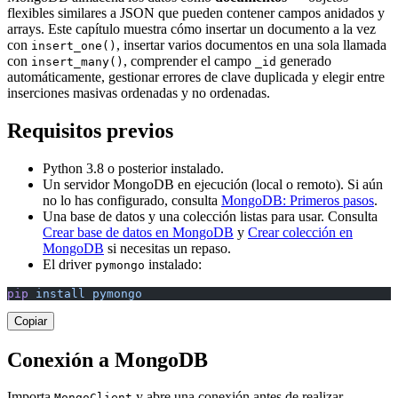
flexibles similares a JSON que pueden contener campos anidados y
arrays. Este capítulo muestra cómo insertar un documento a la vez
con
, insertar varios documentos en una sola llamada
insert_one()
con
, comprender el campo
generado
insert_many()
_id
automáticamente, gestionar errores de clave duplicada y elegir entre
inserciones masivas ordenadas y no ordenadas.
Requisitos previos
Python 3.8 o posterior instalado.
Un servidor MongoDB en ejecución (local o remoto). Si aún
no lo has configurado, consulta
MongoDB: Primeros pasos
.
Una base de datos y una colección listas para usar. Consulta
Crear base de datos en MongoDB
y
Crear colección en
MongoDB
si necesitas un repaso.
El driver
instalado:
pymongo
pip
 install
 pymongo
Copiar
Conexión a MongoDB
Importa
y abre una conexión antes de realizar
MongoClient