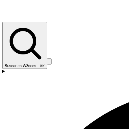
Buscar en W3docs…
⌘K