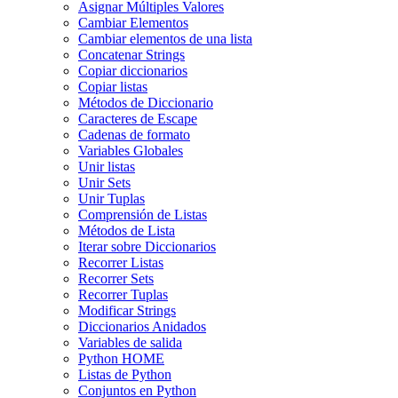
Asignar Múltiples Valores
Cambiar Elementos
Cambiar elementos de una lista
Concatenar Strings
Copiar diccionarios
Copiar listas
Métodos de Diccionario
Caracteres de Escape
Cadenas de formato
Variables Globales
Unir listas
Unir Sets
Unir Tuplas
Comprensión de Listas
Métodos de Lista
Iterar sobre Diccionarios
Recorrer Listas
Recorrer Sets
Recorrer Tuplas
Modificar Strings
Diccionarios Anidados
Variables de salida
Python HOME
Listas de Python
Conjuntos en Python