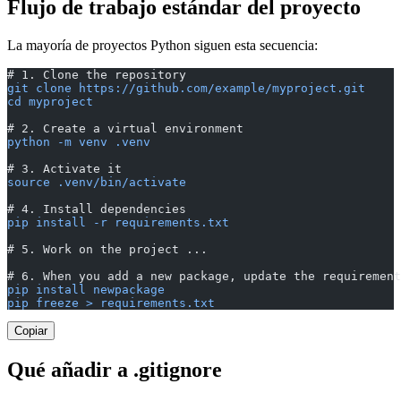
Flujo de trabajo estándar del proyecto
La mayoría de proyectos Python siguen esta secuencia:
# 1. Clone the repository
git clone https://github.com/example/myproject.git
cd myproject
# 2. Create a virtual environment
python -m venv .venv
# 3. Activate it
source .venv/bin/activate
# 4. Install dependencies
pip install -r requirements.txt
# 5. Work on the project ...
# 6. When you add a new package, update the requirement
pip install newpackage
pip freeze > requirements.txt
Copiar
Qué añadir a .gitignore