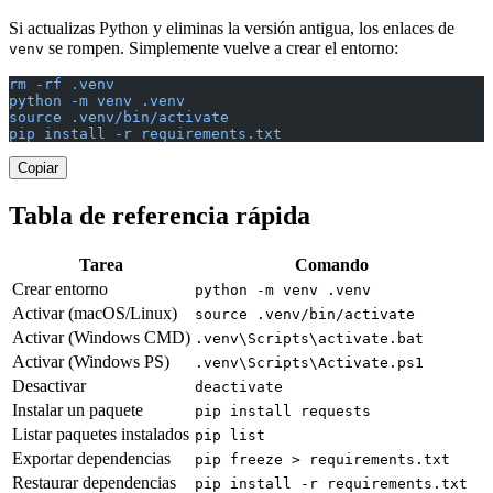
Si actualizas Python y eliminas la versión antigua, los enlaces de
se rompen. Simplemente vuelve a crear el entorno:
venv
rm -rf .venv
python -m venv .venv
source .venv/bin/activate
pip install -r requirements.txt
Copiar
Tabla de referencia rápida
Tarea
Comando
Crear entorno
python -m venv .venv
Activar (macOS/Linux)
source .venv/bin/activate
Activar (Windows CMD)
.venv\Scripts\activate.bat
Activar (Windows PS)
.venv\Scripts\Activate.ps1
Desactivar
deactivate
Instalar un paquete
pip install requests
Listar paquetes instalados
pip list
Exportar dependencias
pip freeze > requirements.txt
Restaurar dependencias
pip install -r requirements.txt