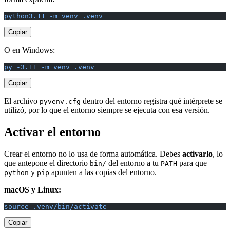
python3.11 -m venv .venv
Copiar
O en Windows:
py -3.11 -m venv .venv
Copiar
El archivo
dentro del entorno registra qué intérprete se
pyvenv.cfg
utilizó, por lo que el entorno siempre se ejecuta con esa versión.
Activar el entorno
Crear el entorno no lo usa de forma automática. Debes
activarlo
, lo
que antepone el directorio
del entorno a tu
para que
bin/
PATH
y
apunten a las copias del entorno.
python
pip
macOS y Linux:
source .venv/bin/activate
Copiar