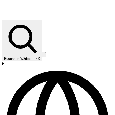
Buscar en W3docs…
⌘K