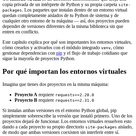
copia privada de un intérprete de Python y su propia carpeta
site-
. Los paquetes que instalas dentro de un entorno virtual
packages
quedan completamente aislados de tu Python de sistema y de
cualquier otro entorno de tu máquina — así, dos proyectos pueden
depender de versiones diferentes de la misma biblioteca sin que
entren en conflicto.
Este capítulo explica por qué son importantes los entornos virtuales,
cómo crearlos y activarlos con el módulo integrado
, cómo
venv
gestionar dependencias con
pip
y el flujo de trabajo cotidiano que
sigue la mayoría de proyectos Python.
Por qué importan los entornos virtuales
Imagina que tienes dos proyectos en la misma máquina:
Proyecto A
requiere
requests==2.28.0
Proyecto B
requiere
requests==2.31.0
Si instalas ambas versiones en el entorno Python global, pip
simplemente sobreescribe la versión que instaló primero. Uno de los
proyectos dejará de funcionar. Los entornos virtuales resuelven esto
dando a cada proyecto su propio directorio
aislado,
site-packages
de modo que ambas versiones coexisten sin interferir entre sí.