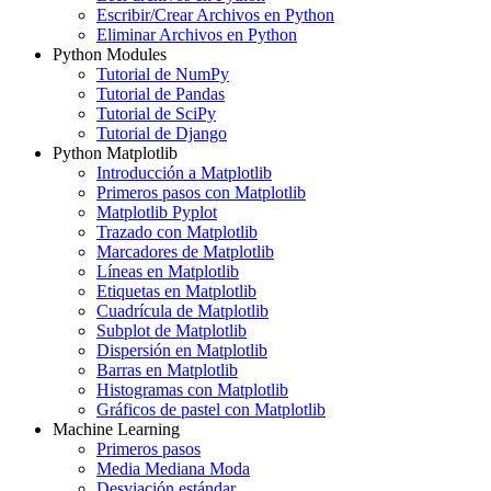
Escribir/Crear Archivos en Python
Eliminar Archivos en Python
Python Modules
Tutorial de NumPy
Tutorial de Pandas
Tutorial de SciPy
Tutorial de Django
Python Matplotlib
Introducción a Matplotlib
Primeros pasos con Matplotlib
Matplotlib Pyplot
Trazado con Matplotlib
Marcadores de Matplotlib
Líneas en Matplotlib
Etiquetas en Matplotlib
Cuadrícula de Matplotlib
Subplot de Matplotlib
Dispersión en Matplotlib
Barras en Matplotlib
Histogramas con Matplotlib
Gráficos de pastel con Matplotlib
Machine Learning
Primeros pasos
Media Mediana Moda
Desviación estándar