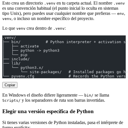
Esto crea un directorio
en tu carpeta actual. El nombre
.venv
.venv
es una convención habitual (el punto inicial lo oculta en sistemas
tipo Unix), pero puedes usar cualquier nombre que prefieras —
,
env
, o incluso un nombre específico del proyecto.
venv
Lo que
crea dentro de
:
venv
.venv
.venv/
├── bin/           # Python interpreter + activation sc
│   ├── activate
│   ├── python -> python3
│   └── pip
├── include/
├── lib/
│   └── python3.x/
│       └── site-packages/   # Installed packages go he
└── pyvenv.cfg               # Records the Python versi
Copiar
En Windows el diseño difiere ligeramente —
se llama
bin/
y los separadores de ruta son barras invertidas.
Scripts/
Elegir una versión específica de Python
Si tienes varias versiones de Python instaladas, pasa el intérprete de
forma explícita: