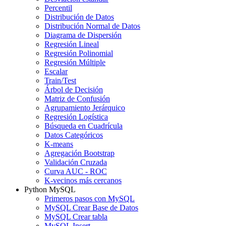
Percentil
Distribución de Datos
Distribución Normal de Datos
Diagrama de Dispersión
Regresión Lineal
Regresión Polinomial
Regresión Múltiple
Escalar
Train/Test
Árbol de Decisión
Matriz de Confusión
Agrupamiento Jerárquico
Regresión Logística
Búsqueda en Cuadrícula
Datos Categóricos
K-means
Agregación Bootstrap
Validación Cruzada
Curva AUC - ROC
K-vecinos más cercanos
Python MySQL
Primeros pasos con MySQL
MySQL Crear Base de Datos
MySQL Crear tabla
MySQL Insert