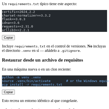
Un
típico tiene este aspecto:
requirements.txt
certifi==2024.2.2
charset-normalizer==3.3.2
flask==3.0.3
idna==3.6
requests==2.31.0
urllib3==2.2.1
Copiar
Incluye
en el control de versiones.
No
incluyas
requirements.txt
el directorio
en sí — añádelo a
.
.venv
.gitignore
Restaurar desde un archivo de requisitos
En una máquina nueva o en un clon reciente:
python -m venv .venv
source .venv/bin/activate        # or the Windows equiv
pip install -r requirements.txt
Copiar
Esto recrea un entorno idéntico al que congelaste.