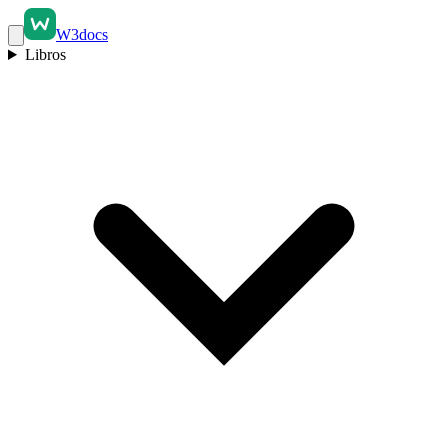
W3docs
Libros