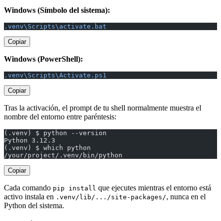
Windows (Símbolo del sistema):
.venv\Scripts\activate.bat
Copiar
Windows (PowerShell):
.venv\Scripts\Activate.ps1
Copiar
Tras la activación, el prompt de tu shell normalmente muestra el
nombre del entorno entre paréntesis:
(.venv) $ python --version
Python 3.12.3
(.venv) $ which python
/your/project/.venv/bin/python
Copiar
Cada comando
que ejecutes mientras el entorno está
pip install
activo instala en
, nunca en el
.venv/lib/.../site-packages/
Python del sistema.