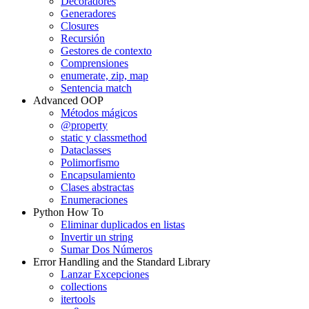
Decoradores
Generadores
Closures
Recursión
Gestores de contexto
Comprensiones
enumerate, zip, map
Sentencia match
Advanced OOP
Métodos mágicos
@property
static y classmethod
Dataclasses
Polimorfismo
Encapsulamiento
Clases abstractas
Enumeraciones
Python How To
Eliminar duplicados en listas
Invertir un string
Sumar Dos Números
Error Handling and the Standard Library
Lanzar Excepciones
collections
itertools