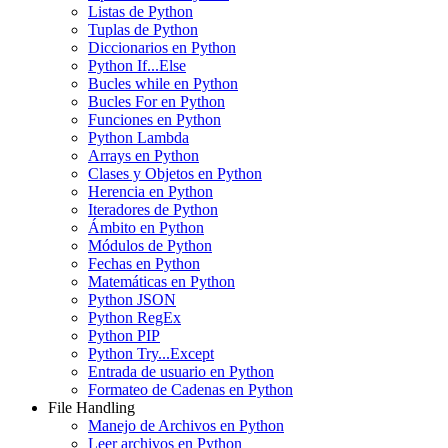
Listas de Python
Tuplas de Python
Diccionarios en Python
Python If...Else
Bucles while en Python
Bucles For en Python
Funciones en Python
Python Lambda
Arrays en Python
Clases y Objetos en Python
Herencia en Python
Iteradores de Python
Ámbito en Python
Módulos de Python
Fechas en Python
Matemáticas en Python
Python JSON
Python RegEx
Python PIP
Python Try...Except
Entrada de usuario en Python
Formateo de Cadenas en Python
File Handling
Manejo de Archivos en Python
Leer archivos en Python