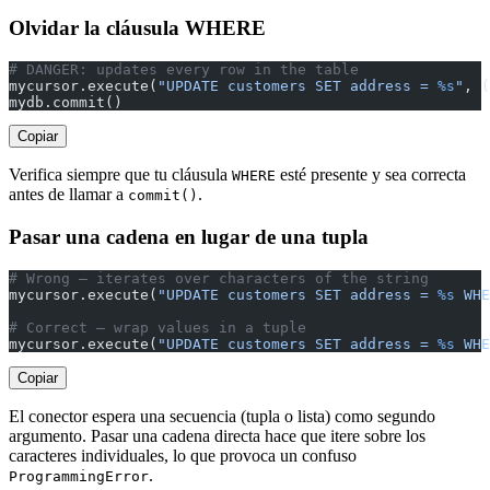
Olvidar la cláusula WHERE
# DANGER: updates every row in the table
mycursor.execute(
"UPDATE customers SET address = 
%s
"
, (
mydb.commit()
Copiar
Verifica siempre que tu cláusula
esté presente y sea correcta
WHERE
antes de llamar a
.
commit()
Pasar una cadena en lugar de una tupla
# Wrong — iterates over characters of the string
mycursor.execute(
"UPDATE customers SET address = 
%s
 WHE
# Correct — wrap values in a tuple
mycursor.execute(
"UPDATE customers SET address = 
%s
 WHE
Copiar
El conector espera una secuencia (tupla o lista) como segundo
argumento. Pasar una cadena directa hace que itere sobre los
caracteres individuales, lo que provoca un confuso
.
ProgrammingError