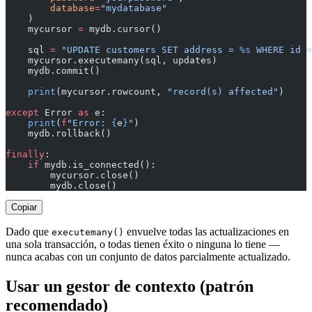
        database
=
"mydatabase"
    )
    mycursor 
=
 mydb.cursor()
    sql 
=
 "UPDATE customers SET address = 
%s
 WHERE id =
    mycursor.executemany(sql, updates)
    mydb.commit()
    print
(mycursor.rowcount, 
"record(s) affected"
)
except
 Error 
as
 e:
    print
(
f
"Error: 
{
e
}
"
)
    mydb.rollback()
finally
:
    if
 mydb.is_connected():
        mycursor.close()
        mydb.close()
Copiar
Dado que
envuelve todas las actualizaciones en
executemany()
una sola transacción, o todas tienen éxito o ninguna lo tiene —
nunca acabas con un conjunto de datos parcialmente actualizado.
Usar un gestor de contexto (patrón
recomendado)