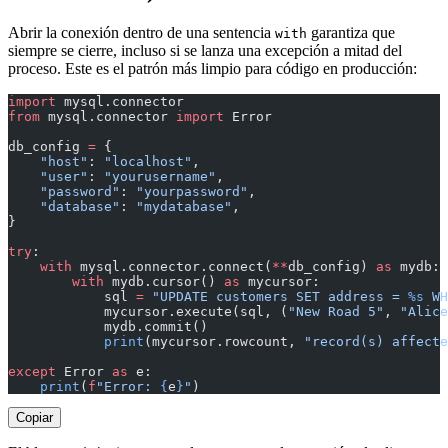
Abrir la conexión dentro de una sentencia
garantiza que
with
siempre se cierre, incluso si se lanza una excepción a mitad del
proceso. Este es el patrón más limpio para código en producción:
import
 mysql.connector
from
 mysql.connector 
import
 Error
db_config 
=
 {
    "host"
: 
"localhost"
,
    "user"
: 
"yourusername"
,
    "password"
: 
"yourpassword"
,
    "database"
: 
"mydatabase"
,
}
try
:
    with
 mysql.connector.connect(
**
db_config) 
as
 mydb:
        with
 mydb.cursor() 
as
 mycursor:
            sql 
=
 "UPDATE customers SET address = 
%s
 WH
            mycursor.execute(sql, (
"New Road 5"
, 
"Alice
            mydb.commit()
            print
(mycursor.rowcount, 
"record(s) affecte
except
 Error 
as
 e:
    print
(
f
"Error: 
{
e
}
"
)
Copiar