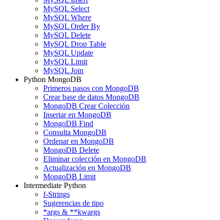
MySQL Select
MySQL Where
MySQL Order By
MySQL Delete
MySQL Drop Table
MySQL Update
MySQL Limit
MySQL Join
Python MongoDB
Primeros pasos con MongoDB
Crear base de datos MongoDB
MongoDB Crear Colección
Insertar en MongoDB
MongoDB Find
Consulta MongoDB
Ordenar en MongoDB
MongoDB Delete
Eliminar colección en MongoDB
Actualización en MongoDB
MongoDB Limit
Intermediate Python
f-Strings
Sugerencias de tipo
*args & **kwargs