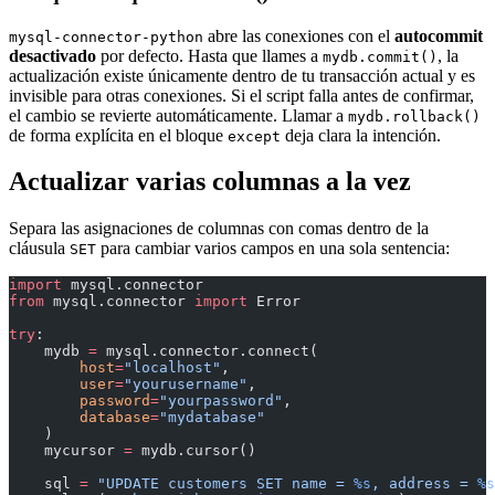
abre las conexiones con el
autocommit
mysql-connector-python
desactivado
por defecto. Hasta que llames a
, la
mydb.commit()
actualización existe únicamente dentro de tu transacción actual y es
invisible para otras conexiones. Si el script falla antes de confirmar,
el cambio se revierte automáticamente. Llamar a
mydb.rollback()
de forma explícita en el bloque
deja clara la intención.
except
Actualizar varias columnas a la vez
Separa las asignaciones de columnas con comas dentro de la
cláusula
para cambiar varios campos en una sola sentencia:
SET
import
 mysql.connector
from
 mysql.connector 
import
 Error
try
:
    mydb 
=
 mysql.connector.connect(
        host
=
"localhost"
,
        user
=
"yourusername"
,
        password
=
"yourpassword"
,
        database
=
"mydatabase"
    )
    mycursor 
=
 mydb.cursor()
    sql 
=
 "UPDATE customers SET name = 
%s
, address = 
%s