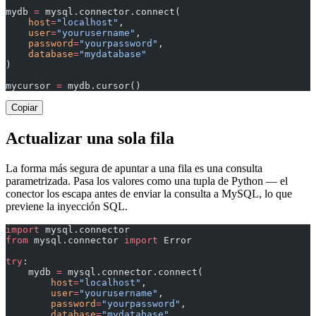
mydb 
=
 mysql.connector.connect(
    host
=
"localhost"
,
    user
=
"yourusername"
,
    password
=
"yourpassword"
,
    database
=
"mydatabase"
)
mycursor 
=
 mydb.cursor()
Copiar
Actualizar una sola fila
La forma más segura de apuntar a una fila es una consulta
parametrizada. Pasa los valores como una tupla de Python — el
conector los escapa antes de enviar la consulta a MySQL, lo que
previene la inyección SQL.
import
 mysql.connector
from
 mysql.connector 
import
 Error
try
:
    mydb 
=
 mysql.connector.connect(
        host
=
"localhost"
,
        user
=
"yourusername"
,
        password
=
"yourpassword"
,
        database
=
"mydatabase"