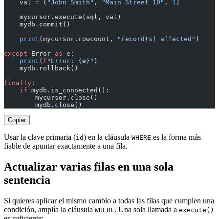
    val 
=
 (
"John Smith"
, 
"Main Street 10"
, 
1
)
    mycursor.execute(sql, val)
    mydb.commit()
    print
(mycursor.rowcount, 
"record(s) affected"
)
except
 Error 
as
 e:
    print
(
f
"Error: 
{
e
}
"
)
    mydb.rollback()
finally
:
    if
 mydb.is_connected():
        mycursor.close()
        mydb.close()
Copiar
Usar la clave primaria (
) en la cláusula
es la forma más
id
WHERE
fiable de apuntar exactamente a una fila.
Actualizar varias filas en una sola
sentencia
Si quieres aplicar el mismo cambio a todas las filas que cumplen una
condición, amplía la cláusula
. Una sola llamada a
WHERE
execute()
es suficiente: