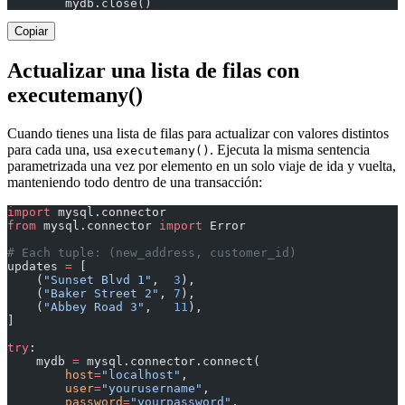
        mydb.close()
Copiar
Actualizar una lista de filas con
executemany()
Cuando tienes una lista de filas para actualizar con valores distintos
para cada una, usa
. Ejecuta la misma sentencia
executemany()
parametrizada una vez por elemento en un solo viaje de ida y vuelta,
manteniendo todo dentro de una transacción:
import
 mysql.connector
from
 mysql.connector 
import
 Error
# Each tuple: (new_address, customer_id)
updates 
=
 [
    (
"Sunset Blvd 1"
,  
3
),
    (
"Baker Street 2"
, 
7
),
    (
"Abbey Road 3"
,   
11
),
]
try
:
    mydb 
=
 mysql.connector.connect(
        host
=
"localhost"
,
        user
=
"yourusername"
,
        password
=
"yourpassword"
,