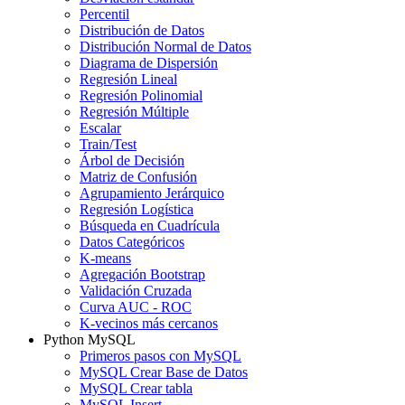
Percentil
Distribución de Datos
Distribución Normal de Datos
Diagrama de Dispersión
Regresión Lineal
Regresión Polinomial
Regresión Múltiple
Escalar
Train/Test
Árbol de Decisión
Matriz de Confusión
Agrupamiento Jerárquico
Regresión Logística
Búsqueda en Cuadrícula
Datos Categóricos
K-means
Agregación Bootstrap
Validación Cruzada
Curva AUC - ROC
K-vecinos más cercanos
Python MySQL
Primeros pasos con MySQL
MySQL Crear Base de Datos
MySQL Crear tabla
MySQL Insert