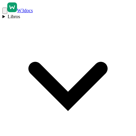
W3docs
Libros