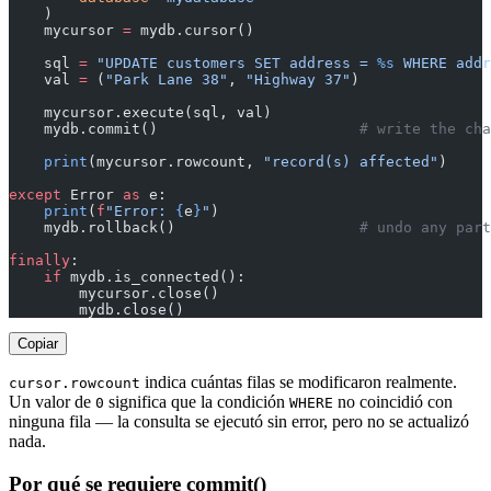
    )
    mycursor 
=
 mydb.cursor()
    sql 
=
 "UPDATE customers SET address = 
%s
 WHERE addr
    val 
=
 (
"Park Lane 38"
, 
"Highway 37"
)
    mycursor.execute(sql, val)
    mydb.commit()                       
# write the ch
    print
(mycursor.rowcount, 
"record(s) affected"
)
except
 Error 
as
 e:
    print
(
f
"Error: 
{
e
}
"
)
    mydb.rollback()                     
# undo any part
finally
:
    if
 mydb.is_connected():
        mycursor.close()
        mydb.close()
Copiar
indica cuántas filas se modificaron realmente.
cursor.rowcount
Un valor de
significa que la condición
no coincidió con
0
WHERE
ninguna fila — la consulta se ejecutó sin error, pero no se actualizó
nada.
Por qué se requiere commit()