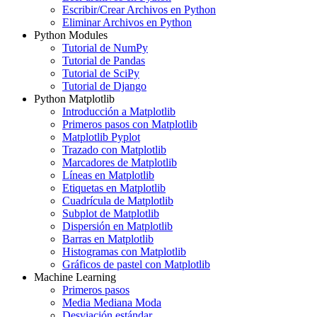
Escribir/Crear Archivos en Python
Eliminar Archivos en Python
Python Modules
Tutorial de NumPy
Tutorial de Pandas
Tutorial de SciPy
Tutorial de Django
Python Matplotlib
Introducción a Matplotlib
Primeros pasos con Matplotlib
Matplotlib Pyplot
Trazado con Matplotlib
Marcadores de Matplotlib
Líneas en Matplotlib
Etiquetas en Matplotlib
Cuadrícula de Matplotlib
Subplot de Matplotlib
Dispersión en Matplotlib
Barras en Matplotlib
Histogramas con Matplotlib
Gráficos de pastel con Matplotlib
Machine Learning
Primeros pasos
Media Mediana Moda
Desviación estándar