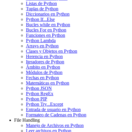
Listas de Python
Tuplas de Python
Diccionarios en Python
Python If...Else
Bucles while en Python
Bucles For en Python
Funciones en Python
Python Lambda
Arrays en Python
Clases y Objetos en Python
Herencia en Python
Iteradores de Python
Ámbito en Python
Módulos de Python
Fechas en Python
Matemáticas en Python
Python JSON
Python RegEx
Python PIP
Python Try...Except
Entrada de usuario en Python
Formateo de Cadenas en Python
File Handling
Manejo de Archivos en Python
Leer archivos en Python