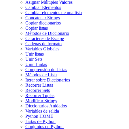
Asignar Múltiples Valores
Cambiar Elementos
Cambiar elementos de una lista
Concatenar Strings
Copiar diccionarios
Copiar listas
Métodos de Diccionario
Caracteres de Escape
Cadenas de formato
Variables Globales
Unir listas
Unir Sets
Unir Tuplas
Comprensión de Listas
Métodos de Lista
Iterar sobre Diccionarios
Recorrer Listas
Recorrer Sets
Recorrer Tuplas
Modificar Strings
Diccionarios Anidados
Variables de salida
Python HOME
Listas de Python
Conjuntos en Python