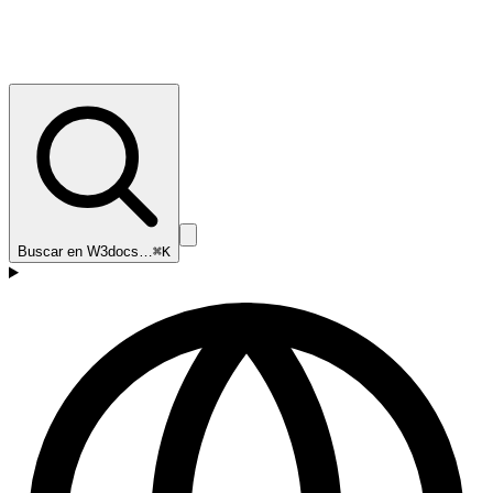
Buscar en W3docs…
⌘K