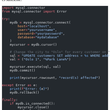
import
 mysql.connector
from
 mysql.connector 
import
 Error
try
:
    mydb 
=
 mysql.connector.connect(
        host
=
"localhost"
,
        user
=
"yourusername"
,
        password
=
"yourpassword"
,
        database
=
"mydatabase"
    )
    mycursor 
=
 mydb.cursor()
    # Change the city to "Oslo" for every customer on "
    sql 
=
 "UPDATE customers SET address = 
%s
 WHERE addr
    val 
=
 (
"Oslo 1"
, 
"%Park Lane%"
)
    mycursor.execute(sql, val)
    mydb.commit()
    print
(mycursor.rowcount, 
"record(s) affected"
)
except
 Error 
as
 e:
    print
(
f
"Error: 
{
e
}
"
)
    mydb.rollback()
finally
:
    if
 mydb.is_connected():
        mycursor.close()