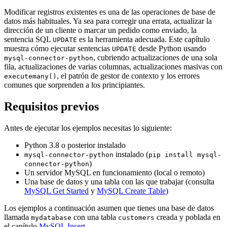
Modificar registros existentes es una de las operaciones de base de
datos más habituales. Ya sea para corregir una errata, actualizar la
dirección de un cliente o marcar un pedido como enviado, la
sentencia SQL
es la herramienta adecuada. Este capítulo
UPDATE
muestra cómo ejecutar sentencias
desde Python usando
UPDATE
, cubriendo actualizaciones de una sola
mysql-connector-python
fila, actualizaciones de varias columnas, actualizaciones masivas con
, el patrón de gestor de contexto y los errores
executemany()
comunes que sorprenden a los principiantes.
Requisitos previos
Antes de ejecutar los ejemplos necesitas lo siguiente:
Python 3.8 o posterior instalado
instalado (
mysql-connector-python
pip install mysql-
)
connector-python
Un servidor MySQL en funcionamiento (local o remoto)
Una base de datos y una tabla con las que trabajar (consulta
MySQL Get Started
y
MySQL Create Table
)
Los ejemplos a continuación asumen que tienes una base de datos
llamada
con una tabla
creada y poblada en
mydatabase
customers
el capítulo
MySQL Insert
.