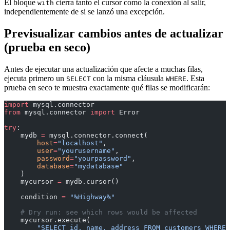
El bloque
cierra tanto el cursor como la conexión al salir,
with
independientemente de si se lanzó una excepción.
Previsualizar cambios antes de actualizar
(prueba en seco)
Antes de ejecutar una actualización que afecte a muchas filas,
ejecuta primero un
con la misma cláusula
. Esta
SELECT
WHERE
prueba en seco te muestra exactamente qué filas se modificarán:
import
 mysql.connector
from
 mysql.connector 
import
 Error
try
:
    mydb 
=
 mysql.connector.connect(
        host
=
"localhost"
,
        user
=
"yourusername"
,
        password
=
"yourpassword"
,
        database
=
"mydatabase"
    )
    mycursor 
=
 mydb.cursor()
    condition 
=
 "%Highway%"
    # Dry run: see which rows would be affected
    mycursor.execute(
        "SELECT id, name, address FROM customers WHERE 