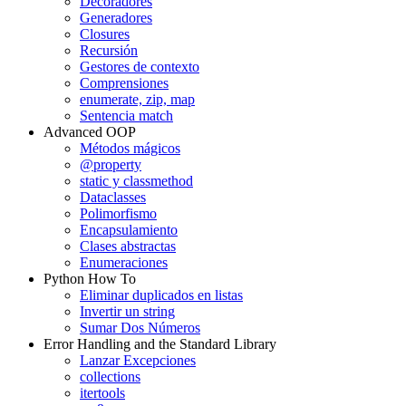
Decoradores
Generadores
Closures
Recursión
Gestores de contexto
Comprensiones
enumerate, zip, map
Sentencia match
Advanced OOP
Métodos mágicos
@property
static y classmethod
Dataclasses
Polimorfismo
Encapsulamiento
Clases abstractas
Enumeraciones
Python How To
Eliminar duplicados en listas
Invertir un string
Sumar Dos Números
Error Handling and the Standard Library
Lanzar Excepciones
collections
itertools