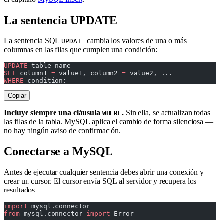
La sentencia UPDATE
La sentencia SQL
cambia los valores de una o más
UPDATE
columnas en las filas que cumplen una condición:
UPDATE
 table_name
SET
 column1 
=
 value1, column2 
=
 value2, ...
WHERE
 condition;
Copiar
Incluye siempre una cláusula
.
Sin ella, se actualizan todas
WHERE
las filas de la tabla. MySQL aplica el cambio de forma silenciosa —
no hay ningún aviso de confirmación.
Conectarse a MySQL
Antes de ejecutar cualquier sentencia debes abrir una conexión y
crear un cursor. El cursor envía SQL al servidor y recupera los
resultados.
import
 mysql.connector
from
 mysql.connector 
import
 Error