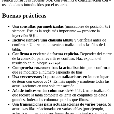
Nunca construyas cadenas SQL con f-strings o concatenación con
+
usando datos introducidos por el usuario.
Buenas prácticas
Usa consultas parametrizadas
(marcadores de posición
)
%s
siempre. Esta es la regla más importante — previene la
inyección SQL.
Incluye siempre una cláusula
y verifícala antes de
WHERE
confirmar. Una
ausente actualiza todas las filas de la
WHERE
tabla.
Confirma o revierte de forma explícita.
Depender del cierre
de la conexión para revertir es confuso. Haz explícito el
resultado en tu bloque
.
except
Comprueba
tras la actualización
para confirmar
rowcount
que se modificó el número esperado de filas.
Usa
para actualizaciones en lote
en lugar
executemany()
de iterar con
. Es más rápido y mantiene todas las
execute()
actualizaciones en una sola transacción.
Añade índices en las columnas de
.
Una actualización
WHERE
que recorre la tabla completa es lenta en conjuntos de datos
grandes. Indexa las columnas por las que filtras.
Usa transacciones para actualizaciones de varios pasos.
Si
actualizas filas relacionadas en varias tablas (por ejemplo,
actualizar un pedido y sus líneas de pedido juntos), engloba