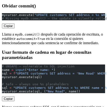
Olvidar commit()
mycursor.execute(
"UPDATE customers SET address = 
%s
 WHE
# Missing mydb.commit() — the update is silently rolled
Copiar
Llama a
después de cada operación de escritura, o
mydb.commit()
establece
en la conexión si quieres
autocommit=True
intencionadamente que cada sentencia se confirme de inmediato.
Usar formato de cadena en lugar de consultas
parametrizadas
# UNSAFE — vulnerable to SQL injection
name 
=
 input
(
"Enter name: "
)
sql 
=
 f
"UPDATE customers SET address = 'New Road' WHERE
mycursor.execute(sql)
# Safe — always use %s placeholders
sql 
=
 "UPDATE customers SET address = 
%s
 WHERE name = 
%
mycursor.execute(sql, (
"New Road"
, name))
Copiar