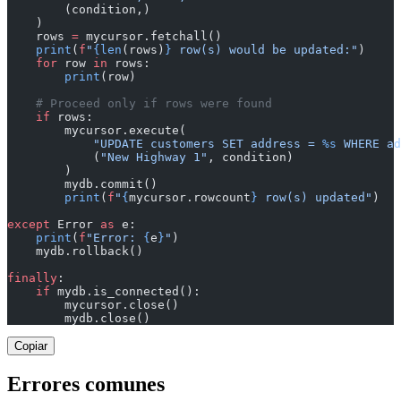
        (condition,)
    )
    rows 
=
 mycursor.fetchall()
    print
(
f
"
{len
(rows)
}
 row(s) would be updated:"
)
    for
 row 
in
 rows:
        print
(row)
    # Proceed only if rows were found
    if
 rows:
        mycursor.execute(
            "UPDATE customers SET address = 
%s
 WHERE ad
            (
"New Highway 1"
, condition)
        )
        mydb.commit()
        print
(
f
"
{
mycursor.rowcount
}
 row(s) updated"
)
except
 Error 
as
 e:
    print
(
f
"Error: 
{
e
}
"
)
    mydb.rollback()
finally
:
    if
 mydb.is_connected():
        mycursor.close()
        mydb.close()
Copiar
Errores comunes