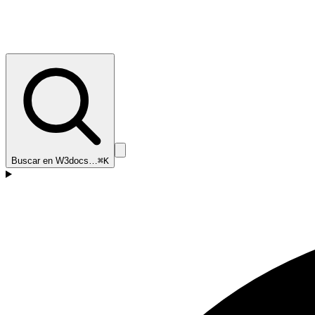
Buscar en W3docs…
⌘K