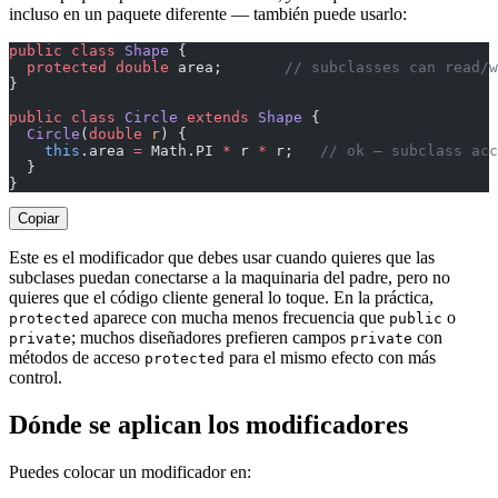
incluso en un paquete diferente — también puede usarlo:
public
 class
 Shape
 {
  protected
 double
 area;       
// subclasses can read/w
}
public
 class
 Circle
 extends
 Shape
 {
  Circle
(
double
 r
) {
    this
.area 
=
 Math.PI 
*
 r 
*
 r;   
// ok — subclass acc
  }
}
Copiar
Este es el modificador que debes usar cuando quieres que las
subclases puedan conectarse a la maquinaria del padre, pero no
quieres que el código cliente general lo toque. En la práctica,
aparece con mucha menos frecuencia que
o
protected
public
; muchos diseñadores prefieren campos
con
private
private
métodos de acceso
para el mismo efecto con más
protected
control.
Dónde se aplican los modificadores
Puedes colocar un modificador en: