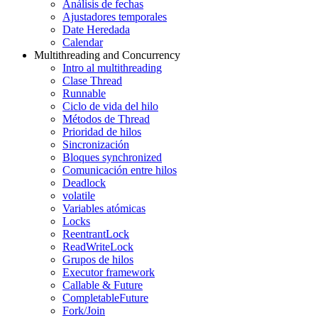
Análisis de fechas
Ajustadores temporales
Date Heredada
Calendar
Multithreading and Concurrency
Intro al multithreading
Clase Thread
Runnable
Ciclo de vida del hilo
Métodos de Thread
Prioridad de hilos
Sincronización
Bloques synchronized
Comunicación entre hilos
Deadlock
volatile
Variables atómicas
Locks
ReentrantLock
ReadWriteLock
Grupos de hilos
Executor framework
Callable & Future
CompletableFuture
Fork/Join