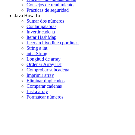
Consejos de rendimiento
Prácticas de seguridad
Java How To
Sumar dos números
Contar palabras
Invertir cadena
Iterar HashMap
Leer archivo línea por línea
String a int
int a String
Longitud de array
Ordenar ArrayList
Comprobar subcadena
Imprimir array
Eliminar duplicados
Comparar cadenas
List a array
Formatear números