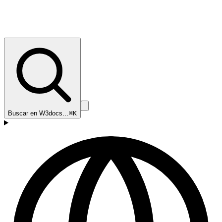
Buscar en W3docs…
⌘K