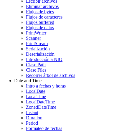
Escribir archivos
Eliminar archivos
Flujos de bytes
Flujos de caracteres
Flujos buffered
Flujos de datos
PrintWriter
Scanner
PrintStream
Serialización
Deserialización
Introducción a NIO
Clase Path
Clase Files
Recorrer árbol de archivos
Date and Time
Intro a fechas y horas
LocalDate
LocalTime
LocalDateTime
ZonedDateTime
Instant
Duration
Period
Formateo de fechas