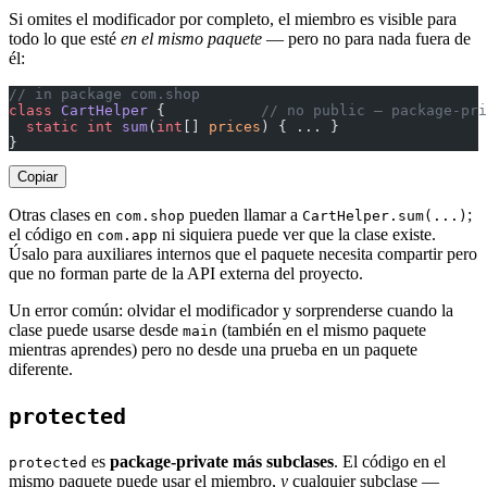
Si omites el modificador por completo, el miembro es visible para
todo lo que esté
en el mismo paquete
— pero no para nada fuera de
él:
// in package com.shop
class
 CartHelper
 {           
// no public — package-pri
  static
 int
 sum
(
int
[] 
prices
) { ... }
}
Copiar
Otras clases en
pueden llamar a
;
com.shop
CartHelper.sum(...)
el código en
ni siquiera puede ver que la clase existe.
com.app
Úsalo para auxiliares internos que el paquete necesita compartir pero
que no forman parte de la API externa del proyecto.
Un error común: olvidar el modificador y sorprenderse cuando la
clase puede usarse desde
(también en el mismo paquete
main
mientras aprendes) pero no desde una prueba en un paquete
diferente.
protected
es
package-private más subclases
. El código en el
protected
mismo paquete puede usar el miembro,
y
cualquier subclase —