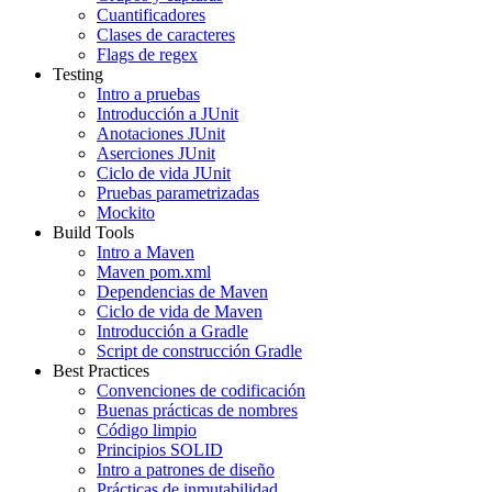
Cuantificadores
Clases de caracteres
Flags de regex
Testing
Intro a pruebas
Introducción a JUnit
Anotaciones JUnit
Aserciones JUnit
Ciclo de vida JUnit
Pruebas parametrizadas
Mockito
Build Tools
Intro a Maven
Maven pom.xml
Dependencias de Maven
Ciclo de vida de Maven
Introducción a Gradle
Script de construcción Gradle
Best Practices
Convenciones de codificación
Buenas prácticas de nombres
Código limpio
Principios SOLID
Intro a patrones de diseño
Prácticas de inmutabilidad