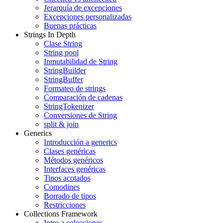
Jerarquía de excepciones
Excepciones personalizadas
Buenas prácticas
Strings In Depth
Clase String
String pool
Inmutabilidad de String
StringBuilder
StringBuffer
Formateo de strings
Comparación de cadenas
StringTokenizer
Conversiones de String
split & join
Generics
Introducción a generics
Clases genéricas
Métodos genéricos
Interfaces genéricas
Tipos acotados
Comodines
Borrado de tipos
Restricciones
Collections Framework
Intro a colecciones