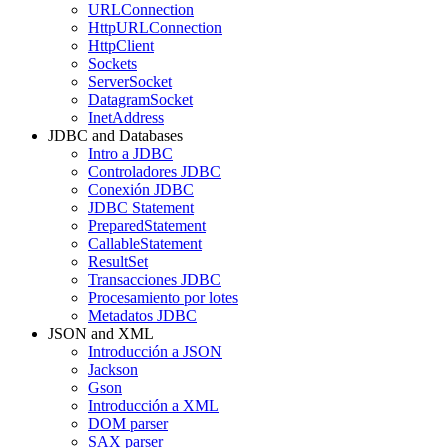
URLConnection
HttpURLConnection
HttpClient
Sockets
ServerSocket
DatagramSocket
InetAddress
JDBC and Databases
Intro a JDBC
Controladores JDBC
Conexión JDBC
JDBC Statement
PreparedStatement
CallableStatement
ResultSet
Transacciones JDBC
Procesamiento por lotes
Metadatos JDBC
JSON and XML
Introducción a JSON
Jackson
Gson
Introducción a XML
DOM parser
SAX parser