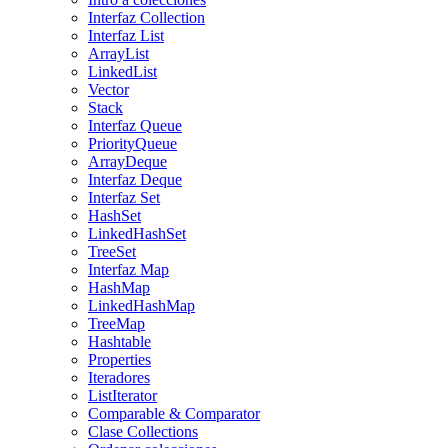
Interfaz Collection
Interfaz List
ArrayList
LinkedList
Vector
Stack
Interfaz Queue
PriorityQueue
ArrayDeque
Interfaz Deque
Interfaz Set
HashSet
LinkedHashSet
TreeSet
Interfaz Map
HashMap
LinkedHashMap
TreeMap
Hashtable
Properties
Iteradores
ListIterator
Comparable & Comparator
Clase Collections