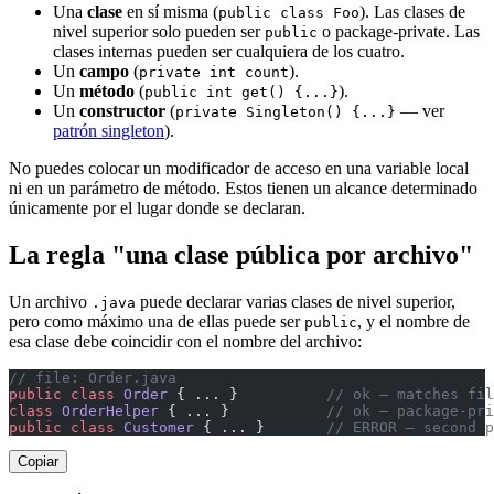
Una
clase
en sí misma (
). Las clases de
public class Foo
nivel superior solo pueden ser
o package-private. Las
public
clases internas pueden ser cualquiera de los cuatro.
Un
campo
(
).
private int count
Un
método
(
).
public int get() {...}
Un
constructor
(
— ver
private Singleton() {...}
patrón singleton
).
No puedes colocar un modificador de acceso en una variable local
ni en un parámetro de método. Estos tienen un alcance determinado
únicamente por el lugar donde se declaran.
La regla "una clase pública por archivo"
Un archivo
puede declarar varias clases de nivel superior,
.java
pero como máximo una de ellas puede ser
, y el nombre de
public
esa clase debe coincidir con el nombre del archivo:
// file: Order.java
public
 class
 Order
 { ... }          
// ok — matches fil
class
 OrderHelper
 { ... }           
// ok — package-pri
public
 class
 Customer
 { ... }       
// ERROR — second p
Copiar