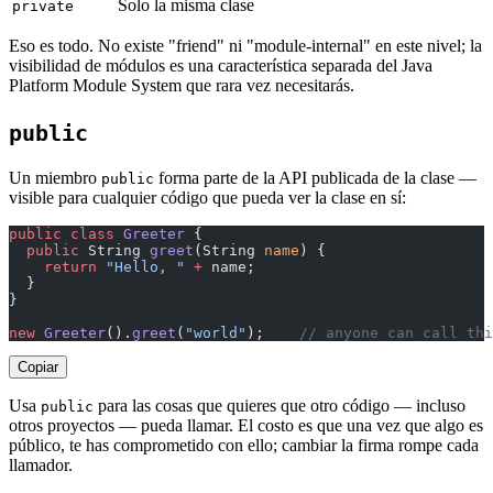
Solo la misma clase
private
Eso es todo. No existe "friend" ni "module-internal" en este nivel; la
visibilidad de módulos es una característica separada del Java
Platform Module System que rara vez necesitarás.
public
Un miembro
forma parte de la API publicada de la clase —
public
visible para cualquier código que pueda ver la clase en sí:
public
 class
 Greeter
 {
  public
 String 
greet
(String 
name
) {
    return
 "Hello, "
 +
 name;
  }
}
new
 Greeter
().
greet
(
"world"
);    
// anyone can call thi
Copiar
Usa
para las cosas que quieres que otro código — incluso
public
otros proyectos — pueda llamar. El costo es que una vez que algo es
público, te has comprometido con ello; cambiar la firma rompe cada
llamador.