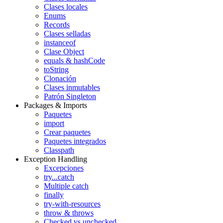
Clases locales
Enums
Records
Clases selladas
instanceof
Clase Object
equals & hashCode
toString
Clonación
Clases inmutables
Patrón Singleton
Packages & Imports
Paquetes
import
Crear paquetes
Paquetes integrados
Classpath
Exception Handling
Excepciones
try...catch
Multiple catch
finally
try-with-resources
throw & throws
Checked vs unchecked