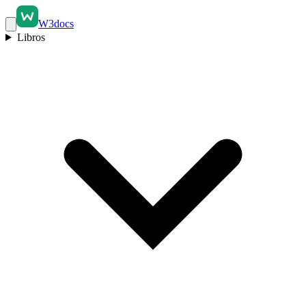
W3docs
Libros