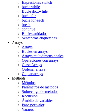
Expresiones switch
bucle while
Bucle do...while
bucle for
bucle for-each
break
continue
Bucles anidados
Sentencias etiquetadas
Arrays
Arrays
Bucles en arrays
Arrays multidimensionales
Operaciones con arrays
Clase Arrays
Ordenar arrays
Copiar arrays
Methods
Métodos
Parámetros de métodos
Sobrecarga de métodos
Recursión
Ámbito de variables
Paso por valor
Varargs