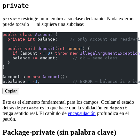
private
restringe un miembro a su clase declarante. Nada externo
private
puede tocarlo — ni siquiera una subclase:
public
 class
 Account
 {
  private
 int
 balance;     
// only Account can read/wri
  public
 void
 deposit
(
int
 amount
) {
    if
 (amount 
<=
 0
) 
throw
 new
 IllegalArgumentException
    balance 
+=
 amount;      
// ok — same class
  }
}
Account a 
=
 new
 Account
();
a.balance 
=
 -
1
;             
// ERROR — balance is priva
Copiar
Este es el elemento fundamental para los campos. Ocultar el estado
detrás de
es lo que hace que la validación en
private
deposit
tenga sentido real. El capítulo de
encapsulación
profundiza en el
patrón.
Package-private (sin palabra clave)