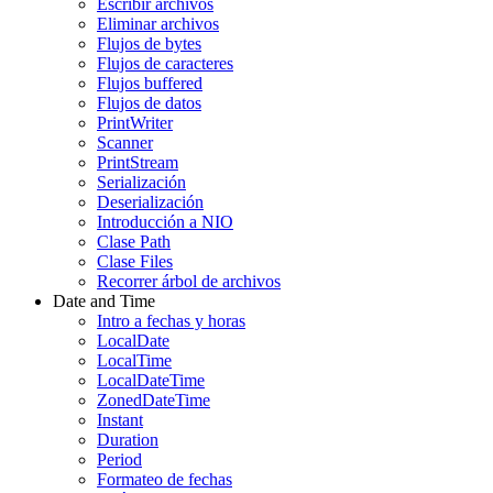
Escribir archivos
Eliminar archivos
Flujos de bytes
Flujos de caracteres
Flujos buffered
Flujos de datos
PrintWriter
Scanner
PrintStream
Serialización
Deserialización
Introducción a NIO
Clase Path
Clase Files
Recorrer árbol de archivos
Date and Time
Intro a fechas y horas
LocalDate
LocalTime
LocalDateTime
ZonedDateTime
Instant
Duration
Period
Formateo de fechas