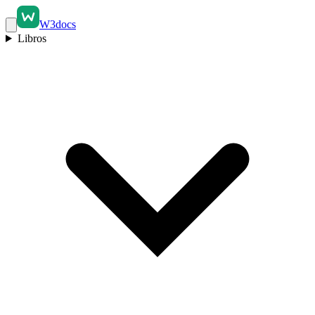
W3docs
Libros