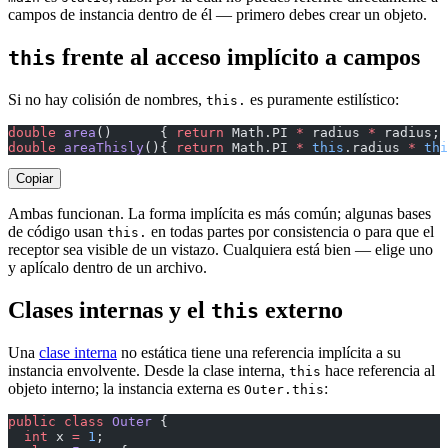
campos de instancia dentro de él — primero debes crear un objeto.
frente al acceso implícito a campos
this
Si no hay colisión de nombres,
es puramente estilístico:
this.
double
 area
()      { 
return
 Math.PI 
*
 radius 
*
 radius; 
double
 areaThisly
(){ 
return
 Math.PI 
*
 this
.radius 
*
 thi
Copiar
Ambas funcionan. La forma implícita es más común; algunas bases
de código usan
en todas partes por consistencia o para que el
this.
receptor sea visible de un vistazo. Cualquiera está bien — elige uno
y aplícalo dentro de un archivo.
Clases internas y el
externo
this
Una
clase interna
no estática tiene una referencia implícita a su
instancia envolvente. Desde la clase interna,
hace referencia al
this
objeto interno; la instancia externa es
:
Outer.this
public
 class
 Outer
 {
  int
 x 
=
 1
;