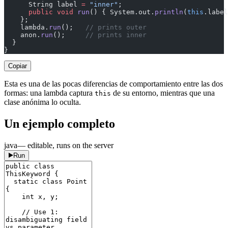
      String label 
=
 "inner"
;
      public
 void
 run
() { System.out.
println
(
this
.label
    };
    lambda.
run
();   
// prints outer
    anon.
run
();     
// prints inner
  }
}
Copiar
Esta es una de las pocas diferencias de comportamiento entre las dos
formas: una lambda captura
de su entorno, mientras que una
this
clase anónima lo oculta.
Un ejemplo completo
java
— editable, runs on the server
Run