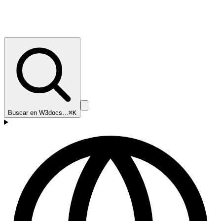
Buscar en W3docs…
⌘K