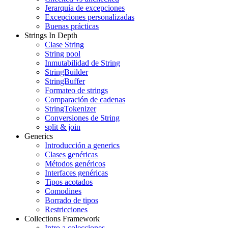
Jerarquía de excepciones
Excepciones personalizadas
Buenas prácticas
Strings In Depth
Clase String
String pool
Inmutabilidad de String
StringBuilder
StringBuffer
Formateo de strings
Comparación de cadenas
StringTokenizer
Conversiones de String
split & join
Generics
Introducción a generics
Clases genéricas
Métodos genéricos
Interfaces genéricas
Tipos acotados
Comodines
Borrado de tipos
Restricciones
Collections Framework
Intro a colecciones