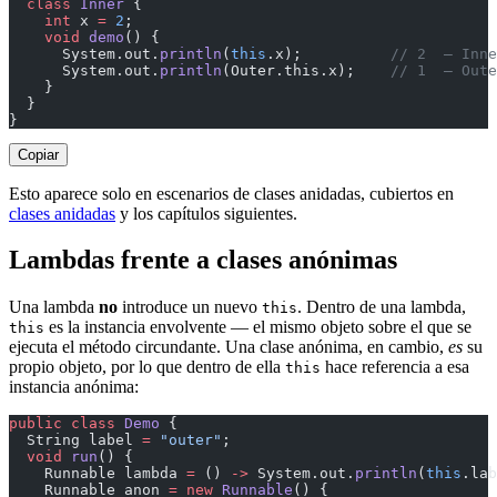
  class
 Inner
 {
    int
 x 
=
 2
;
    void
 demo
() {
      System.out.
println
(
this
.x);          
// 2  — Inne
      System.out.
println
(Outer.this.x);    
// 1  — Oute
    }
  }
}
Copiar
Esto aparece solo en escenarios de clases anidadas, cubiertos en
clases anidadas
y los capítulos siguientes.
Lambdas frente a clases anónimas
Una lambda
no
introduce un nuevo
. Dentro de una lambda,
this
es la instancia envolvente — el mismo objeto sobre el que se
this
ejecuta el método circundante. Una clase anónima, en cambio,
es
su
propio objeto, por lo que dentro de ella
hace referencia a esa
this
instancia anónima:
public
 class
 Demo
 {
  String label 
=
 "outer"
;
  void
 run
() {
    Runnable lambda 
=
 () 
->
 System.out.
println
(
this
.lab
    Runnable anon 
=
 new
 Runnable
() {