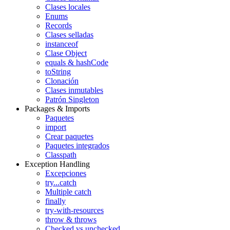
Clases locales
Enums
Records
Clases selladas
instanceof
Clase Object
equals & hashCode
toString
Clonación
Clases inmutables
Patrón Singleton
Packages & Imports
Paquetes
import
Crear paquetes
Paquetes integrados
Classpath
Exception Handling
Excepciones
try...catch
Multiple catch
finally
try-with-resources
throw & throws
Checked vs unchecked