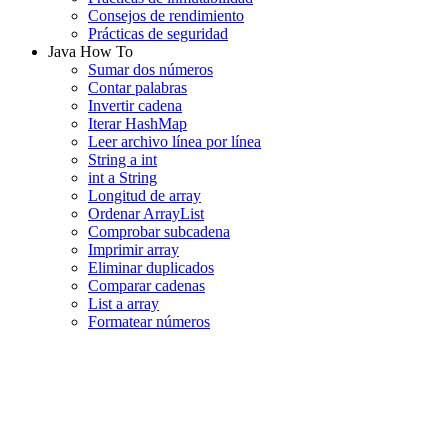
Consejos de rendimiento
Prácticas de seguridad
Java How To
Sumar dos números
Contar palabras
Invertir cadena
Iterar HashMap
Leer archivo línea por línea
String a int
int a String
Longitud de array
Ordenar ArrayList
Comprobar subcadena
Imprimir array
Eliminar duplicados
Comparar cadenas
List a array
Formatear números