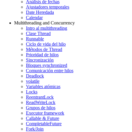
Análisis de fechas
Ajustadores temporales
Date Heredada
Calendar
Multithreading and Concurrency
Intro al multithreading
Clase Thread
Runnable
Ciclo de vida del hilo
Métodos de Thread
Prioridad de hilos
Sincronización
Bloques synchronized
Comunicación entre hilos
Deadlock
volatile
Variables atómicas
Locks
ReentrantLock
ReadWriteLock
Grupos de hilos
Executor framework
Callable & Future
CompletableFuture
Fork/Join