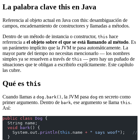
La palabra clave this en Java
Referencia al objeto actual en Java con this: desambiguación de
campos, encadenamiento de constructores y llamadas a métodos.
Dentro de un método de instancia o constructor,
hace
this
referencia a
el objeto sobre el que se está llamando al método
. Es
un parámetro implícito que la JVM te pasa automáticamente. La
mayor parte del tiempo no necesitas mencionarlo — los nombres
simples ya se resuelven a través de
— pero hay un puñado de
this
situaciones que te obligan a escribirlo explícitamente. Este capítulo
las cubre.
Qué es
this
Cuando llamas a
, la JVM pasa
en secreto como
dog.bark()
dog
primer argumento. Dentro de
, ese argumento se llama
.
bark
this
Así:
public
 class
 Dog
 {
  String name;
  void
 bark
() {
    System.out.
println
(
this
.name 
+
 " says woof"
);   
// 
  }