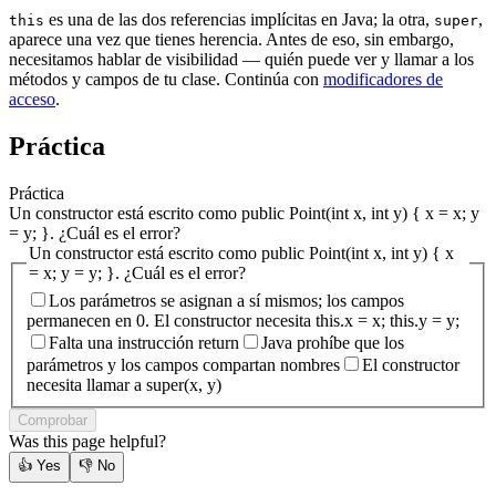
es una de las dos referencias implícitas en Java; la otra,
,
this
super
aparece una vez que tienes herencia. Antes de eso, sin embargo,
necesitamos hablar de visibilidad — quién puede ver y llamar a los
métodos y campos de tu clase. Continúa con
modificadores de
acceso
.
Práctica
Práctica
Un constructor está escrito como public Point(int x, int y) { x = x; y
= y; }. ¿Cuál es el error?
Un constructor está escrito como public Point(int x, int y) { x
= x; y = y; }. ¿Cuál es el error?
Los parámetros se asignan a sí mismos; los campos
permanecen en 0. El constructor necesita this.x = x; this.y = y;
Falta una instrucción return
Java prohíbe que los
parámetros y los campos compartan nombres
El constructor
necesita llamar a super(x, y)
Comprobar
Was this page helpful?
👍
Yes
👎
No