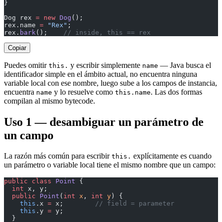
}
Dog rex 
=
 new
 Dog
();
rex.name 
=
 "Rex"
;
rex.
bark
();    
// inside, this == rex
Copiar
Puedes omitir
y escribir simplemente
— Java busca el
this.
name
identificador simple en el ámbito actual, no encuentra ninguna
variable local con ese nombre, luego sube a los campos de instancia,
encuentra
y lo resuelve como
. Las dos formas
name
this.name
compilan al mismo bytecode.
Uso 1 — desambiguar un parámetro de
un campo
La razón más común para escribir
explícitamente es cuando
this.
un parámetro o variable local tiene el mismo nombre que un campo:
public
 class
 Point
 {
  int
 x, y;
  public
 Point
(
int
 x
, 
int
 y
) {
    this
.x 
=
 x;        
// field = parameter
    this
.y 
=
 y;
  }