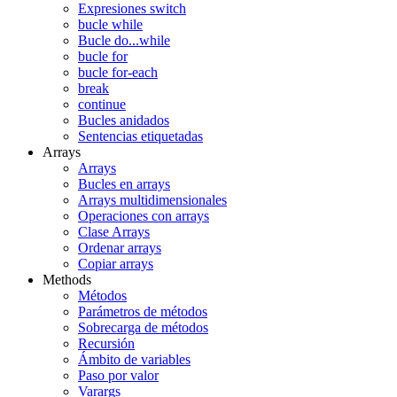
Expresiones switch
bucle while
Bucle do...while
bucle for
bucle for-each
break
continue
Bucles anidados
Sentencias etiquetadas
Arrays
Arrays
Bucles en arrays
Arrays multidimensionales
Operaciones con arrays
Clase Arrays
Ordenar arrays
Copiar arrays
Methods
Métodos
Parámetros de métodos
Sobrecarga de métodos
Recursión
Ámbito de variables
Paso por valor
Varargs