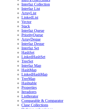
Interfaz Collection
Interfaz List
ArrayList
LinkedList
Vector
Stack
Interfaz Queue
PriorityQueue
ArrayDeque
Interfaz Deque
Interfaz Set
HashSet
LinkedHashSet
TreeSet
Interfaz Map
HashMap
LinkedHashMap
TreeMap
Hashtable
Properties
Iteradores
ListIterator
Comparable & Comparator
Clase Collections