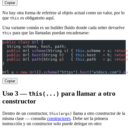
Copiar
No hay otra forma de referirse al objeto actual como un valor, por lo
que
es obligatorio aquí.
this
Una variante común es un builder fluido donde cada setter devuelve
para que las llamadas puedan encadenarse:
this
public
 class
 Url
 {
  String scheme, host, path;
  public
 Url 
scheme
(String 
s
) { 
this
.scheme 
=
 s; 
return
  public
 Url 
host
(String 
h
)   { 
this
.host   
=
 h; 
return
  public
 Url 
path
(String 
p
)   { 
this
.path   
=
 p; 
return
}
Url u 
=
 new
 Url
().
scheme
(
"https"
).
host
(
"w3docs.com"
).
pa
Copiar
Uso 3 —
para llamar a otro
this(...)
constructor
Dentro de un constructor,
llama a otro constructor de la
this(args)
misma clase — consulta
constructores
. Debe ser la primera
instrucción y un constructor solo puede delegar en otro: