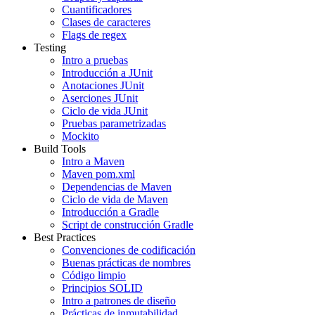
Cuantificadores
Clases de caracteres
Flags de regex
Testing
Intro a pruebas
Introducción a JUnit
Anotaciones JUnit
Aserciones JUnit
Ciclo de vida JUnit
Pruebas parametrizadas
Mockito
Build Tools
Intro a Maven
Maven pom.xml
Dependencias de Maven
Ciclo de vida de Maven
Introducción a Gradle
Script de construcción Gradle
Best Practices
Convenciones de codificación
Buenas prácticas de nombres
Código limpio
Principios SOLID
Intro a patrones de diseño
Prácticas de inmutabilidad