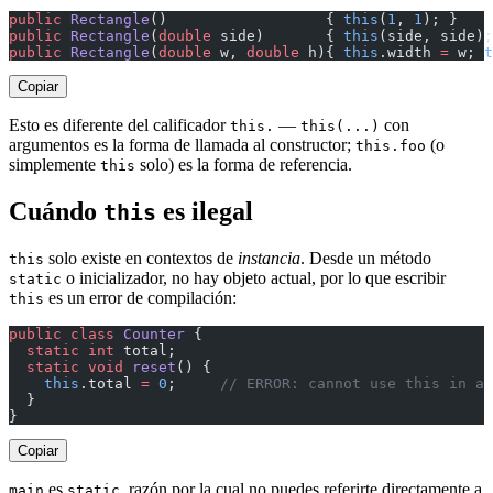
public
 Rectangle
()                  { 
this
(
1
, 
1
); }
public
 Rectangle
(
double
 side)       { 
this
(side, side);
public
 Rectangle
(
double
 w, 
double
 h){ 
this
.width 
=
 w; 
t
Copiar
Esto es diferente del calificador
—
con
this.
this(...)
argumentos es la forma de llamada al constructor;
(o
this.foo
simplemente
solo) es la forma de referencia.
this
Cuándo
es ilegal
this
solo existe en contextos de
instancia
. Desde un método
this
o inicializador, no hay objeto actual, por lo que escribir
static
es un error de compilación:
this
public
 class
 Counter
 {
  static
 int
 total;
  static
 void
 reset
() {
    this
.total 
=
 0
;     
// ERROR: cannot use this in a 
  }
}
Copiar
es
, razón por la cual no puedes referirte directamente a
main
static