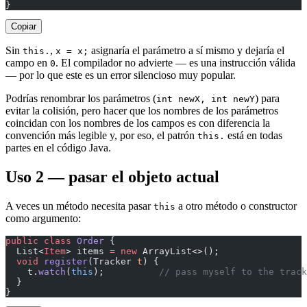
}
Copiar
Sin
,
asignaría el parámetro a sí mismo y dejaría el
this.
x = x;
campo en
. El compilador no advierte — es una instrucción válida
0
— por lo que este es un error silencioso muy popular.
Podrías renombrar los parámetros (
) para
int newX, int newY
evitar la colisión, pero hacer que los nombres de los parámetros
coincidan con los nombres de los campos es con diferencia la
convención más legible y, por eso, el patrón
está en todas
this.
partes en el código Java.
Uso 2 — pasar el objeto actual
A veces un método necesita pasar
a otro método o constructor
this
como argumento:
public
 class
 Order
 {
  List<
Item
> items 
=
 new
 ArrayList<>();
  void
 register
(Tracker 
t
) {
    t.
watch
(
this
);          
// pass myself to the track
  }
}