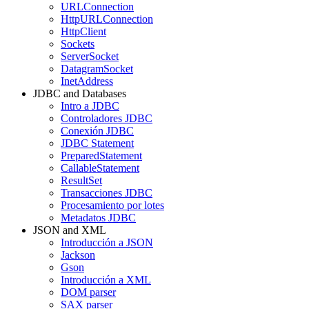
URLConnection
HttpURLConnection
HttpClient
Sockets
ServerSocket
DatagramSocket
InetAddress
JDBC and Databases
Intro a JDBC
Controladores JDBC
Conexión JDBC
JDBC Statement
PreparedStatement
CallableStatement
ResultSet
Transacciones JDBC
Procesamiento por lotes
Metadatos JDBC
JSON and XML
Introducción a JSON
Jackson
Gson
Introducción a XML
DOM parser
SAX parser