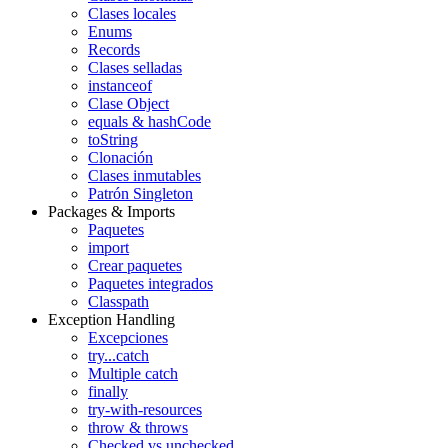
Clases locales
Enums
Records
Clases selladas
instanceof
Clase Object
equals & hashCode
toString
Clonación
Clases inmutables
Patrón Singleton
Packages & Imports
Paquetes
import
Crear paquetes
Paquetes integrados
Classpath
Exception Handling
Excepciones
try...catch
Multiple catch
finally
try-with-resources
throw & throws
Checked vs unchecked