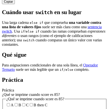
Copiar
Cuándo usar
en su lugar
switch
Una larga cadena
que comprueba
una variable contra
else if
una lista de valores fijos
suele ser más clara como una
sentencia
switch
. Usa
/
cuando las ramas comprueban
expresiones
if
else if
diferentes
o usan rangos (como el ejemplo de calificaciones
anterior); usa
cuando comparas un único valor con varias
switch
constantes.
Qué sigue
Para asignaciones condicionales de una sola línea, el
Operador
Ternario
suele ser más legible que un
completo.
if/else
Práctica
Práctica
¿Qué se imprime cuando score es 85?
¿Qué se imprime cuando score es 85?
A
B
C
B then C