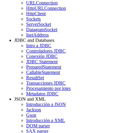
URLConnection
HttpURLConnection
HttpClient
Sockets
ServerSocket
DatagramSocket
InetAddress
JDBC and Databases
Intro a JDBC
Controladores JDBC
Conexión JDBC
JDBC Statement
PreparedStatement
CallableStatement
ResultSet
Transacciones JDBC
Procesamiento por lotes
Metadatos JDBC
JSON and XML
Introducción a JSON
Jackson
Gson
Introducción a XML
DOM parser
SAX parser