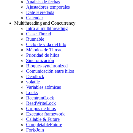
Análisis de fechas
Ajustadores temporales
Date Heredada
Calendar
Multithreading and Concurrency
Intro al multithreading
Clase Thread
Runnable
Ciclo de vida del hilo
Métodos de Thread
Prioridad de hilos
Sincronización
Bloques synchronized
Comunicación entre hilos
Deadlock
volatile
Variables atómicas
Locks
ReentrantLock
ReadWriteLock
Grupos de hilos
Executor framework
Callable & Future
CompletableFuture
Fork/Join