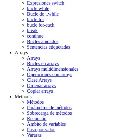
Expresiones switch
bucle while
Bucle do...while
bucle for
bucle for-each
break
continue
Bucles anidados
Sentencias etiquetadas
Arrays
Arrays
Bucles en arrays
Arrays multidimensionales
Operaciones con arrays
Clase Arrays
Ordenar arrays
Copiar arrays
Methods
Métodos
Parámetros de métodos
Sobrecarga de métodos
Recursión
Ámbito de variables
Paso por valor
Varargs