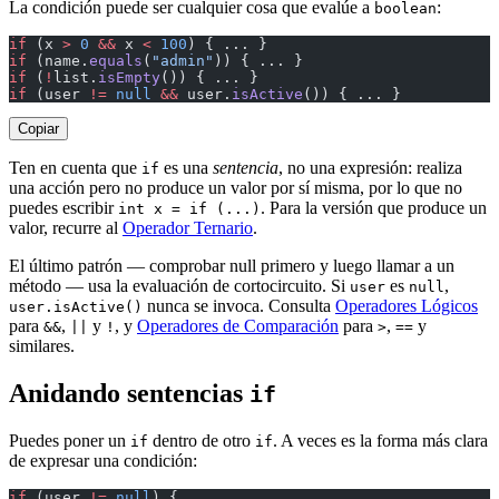
La condición puede ser cualquier cosa que evalúe a
:
boolean
if
 (x 
>
 0
 &&
 x 
<
 100
) { ... }
if
 (name.
equals
(
"admin"
)) { ... }
if
 (
!
list.
isEmpty
()) { ... }
if
 (user 
!=
 null
 &&
 user.
isActive
()) { ... }
Copiar
Ten en cuenta que
es una
sentencia
, no una expresión: realiza
if
una acción pero no produce un valor por sí misma, por lo que no
puedes escribir
. Para la versión que produce un
int x = if (...)
valor, recurre al
Operador Ternario
.
El último patrón — comprobar null primero y luego llamar a un
método — usa la evaluación de cortocircuito. Si
es
,
user
null
nunca se invoca. Consulta
Operadores Lógicos
user.isActive()
para
,
y
, y
Operadores de Comparación
para
,
y
&&
||
!
>
==
similares.
Anidando sentencias
if
Puedes poner un
dentro de otro
. A veces es la forma más clara
if
if
de expresar una condición:
if
 (user 
!=
 null
) {