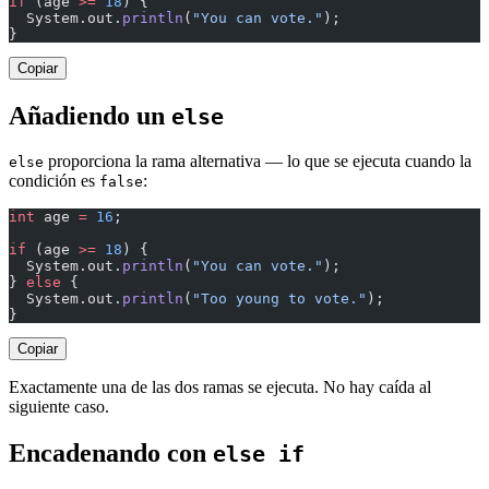
if
 (age 
>=
 18
) {
  System.out.
println
(
"You can vote."
);
}
Copiar
Añadiendo un
else
proporciona la rama alternativa — lo que se ejecuta cuando la
else
condición es
:
false
int
 age 
=
 16
;
if
 (age 
>=
 18
) {
  System.out.
println
(
"You can vote."
);
} 
else
 {
  System.out.
println
(
"Too young to vote."
);
}
Copiar
Exactamente una de las dos ramas se ejecuta. No hay caída al
siguiente caso.
Encadenando con
else if