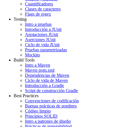
Cuantificadores
Clases de caracteres
Flags de regex
Testing
Intro a pruebas
Introducción a JUnit
Anotaciones JUnit
Aserciones JUnit
Ciclo de vida JUnit
Pruebas parametrizadas
Mockito
Build Tools
Intro a Maven
Maven pom.xml
Dependencias de Maven
Ciclo de vida de Maven
Introducción a Gradle
Script de construcción Gradle
Best Practices
Convenciones de codificación
Buenas prácticas de nombres
Código limpio
Principios SOLID
Intro a patrones de diseño
Prácticas de inmutabilidad