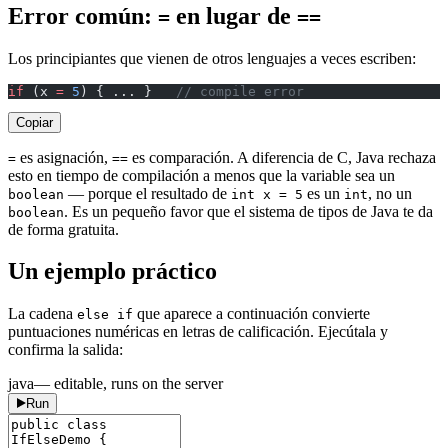
Error común:
en lugar de
=
==
Los principiantes que vienen de otros lenguajes a veces escriben:
if
 (x 
=
 5
) { ... }   
// compile error
Copiar
es asignación,
es comparación. A diferencia de C, Java rechaza
=
==
esto en tiempo de compilación a menos que la variable sea un
— porque el resultado de
es un
, no un
boolean
int x = 5
int
. Es un pequeño favor que el sistema de tipos de Java te da
boolean
de forma gratuita.
Un ejemplo práctico
La cadena
que aparece a continuación convierte
else if
puntuaciones numéricas en letras de calificación. Ejecútala y
confirma la salida:
java
— editable, runs on the server
Run