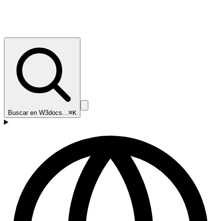
Buscar en W3docs…
⌘K