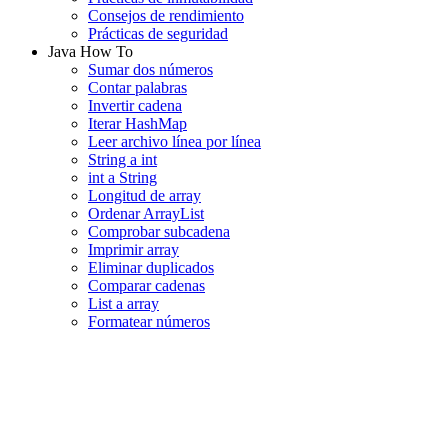
Consejos de rendimiento
Prácticas de seguridad
Java How To
Sumar dos números
Contar palabras
Invertir cadena
Iterar HashMap
Leer archivo línea por línea
String a int
int a String
Longitud de array
Ordenar ArrayList
Comprobar subcadena
Imprimir array
Eliminar duplicados
Comparar cadenas
List a array
Formatear números