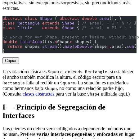
expectativas, sin excepciones sorpresivas, sin precondiciones más
estrictas.
abstract
 class
 Shape
 { 
abstract
 double
 area
(); }
class
 Rectangle
 extends
 Shape
 { 
/* area() = w * h */
 }
class
 Circle
    extends
 Shape
 { 
/* area() = PI * r * r 
// Works for ANY Shape, present or future, without insp
double
 totalArea
(List
<
Shape
>
 shapes) {
  return
 shapes.
stream
().
mapToDouble
(Shape
::
area).
sum
()
}
Copiar
La violación clásica es
: si establecer
Square extends Rectangle
el ancho también modifica la altura, el código escrito para un
falla al recibir un
. La solución es modelarlos
Rectangle
Square
como hermanos bajo
, no como una relación padre-hijo.
Shape
(Consulta
clases abstractas
para ver la base
utilizada aquí.)
Shape
I — Principio de Segregación de
Interfaces
Los clientes no deben verse obligados a depender de métodos que
no usan. Prefiere
varias interfaces pequeñas y enfocadas
en lugar