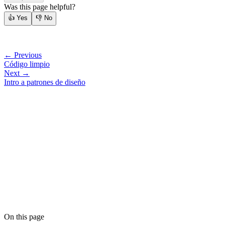
Was this page helpful?
👍
Yes
👎
No
← Previous
Código limpio
Next →
Intro a patrones de diseño
On this page