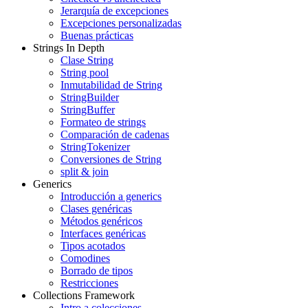
Jerarquía de excepciones
Excepciones personalizadas
Buenas prácticas
Strings In Depth
Clase String
String pool
Inmutabilidad de String
StringBuilder
StringBuffer
Formateo de strings
Comparación de cadenas
StringTokenizer
Conversiones de String
split & join
Generics
Introducción a generics
Clases genéricas
Métodos genéricos
Interfaces genéricas
Tipos acotados
Comodines
Borrado de tipos
Restricciones
Collections Framework
Intro a colecciones