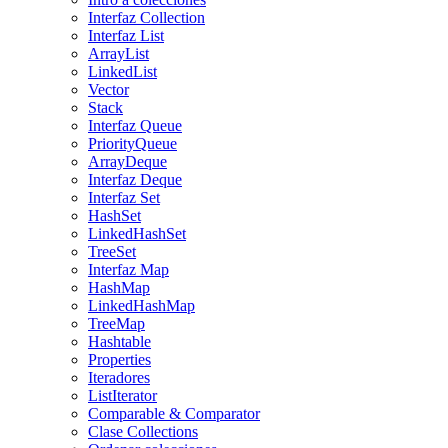
Interfaz Collection
Interfaz List
ArrayList
LinkedList
Vector
Stack
Interfaz Queue
PriorityQueue
ArrayDeque
Interfaz Deque
Interfaz Set
HashSet
LinkedHashSet
TreeSet
Interfaz Map
HashMap
LinkedHashMap
TreeMap
Hashtable
Properties
Iteradores
ListIterator
Comparable & Comparator
Clase Collections