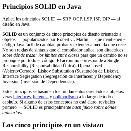
Principios SOLID en Java
Aplica los principios SOLID — SRP, OCP, LSP, ISP, DIP — al
diseño en Java.
SOLID
es un conjunto de cinco principios de diseño orientado a
objetos — popularizados por Robert C. Martin — que mantienen el
código Java fácil de cambiar, probar y extender a medida que crece.
No son reglas de sintaxis que el compilador aplica; son directrices
sobre
dónde trazar los límites entre clases
para que un cambio no se
propague por todo el código. El acrónimo corresponde a
S
ingle
Responsibility (Responsabilidad Única),
O
pen/Closed
(Abierto/Cerrado),
L
iskov Substitution (Sustitución de Liskov),
I
nterface Segregation (Segregación de Interfaces) y
D
ependency
Inversion (Inversión de Dependencias).
Estos principios se basan en los fundamentos orientados a objetos:
verás
interfaces
,
herencia
y
polimorfismo
a lo largo de todo el
capítulo. Si alguno de estos conceptos no está claro, revísalos
primero — SOLID es principalmente
buen juicio sobre dónde
aplicarlos
.
Los cinco principios en un vistazo