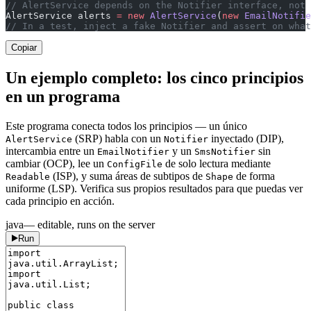
// AlertService depends on the Notifier interface, not 
AlertService alerts 
=
 new
 AlertService
(
new
 EmailNotifie
// In a test, inject a fake Notifier and assert on what
Copiar
Un ejemplo completo: los cinco principios
en un programa
Este programa conecta todos los principios — un único
(SRP) habla con un
inyectado (DIP),
AlertService
Notifier
intercambia entre un
y un
sin
EmailNotifier
SmsNotifier
cambiar (OCP), lee un
de solo lectura mediante
ConfigFile
(ISP), y suma áreas de subtipos de
de forma
Readable
Shape
uniforme (LSP). Verifica sus propios resultados para que puedas ver
cada principio en acción.
java
— editable, runs on the server
Run