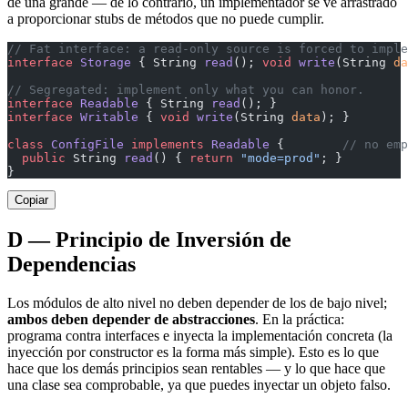
de una grande — de lo contrario, un implementador se ve arrastrado
a proporcionar stubs de métodos que no puede cumplir.
// Fat interface: a read-only source is forced to imple
interface
 Storage
 { String 
read
(); 
void
 write
(String 
da
// Segregated: implement only what you can honor.
interface
 Readable
 { String 
read
(); }
interface
 Writable
 { 
void
 write
(String 
data
); }
class
 ConfigFile
 implements
 Readable
 {        
// no emp
  public
 String 
read
() { 
return
 "mode=prod"
; }
}
Copiar
D — Principio de Inversión de
Dependencias
Los módulos de alto nivel no deben depender de los de bajo nivel;
ambos deben depender de abstracciones
. En la práctica:
programa contra interfaces e inyecta la implementación concreta (la
inyección por constructor es la forma más simple). Esto es lo que
hace que los demás principios sean rentables — y lo que hace que
una clase sea comprobable, ya que puedes inyectar un objeto falso.