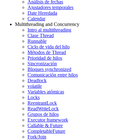
Análisis de fechas
Ajustadores temporales
Date Heredada
Calendar
Multithreading and Concurrency
Intro al multithreading
Clase Thread
Runnable
Ciclo de vida del hilo
Métodos de Thread
Prioridad de hilos
Sincronización
Bloques synchronized
Comunicación entre hilos
Deadlock
volatile
Variables atómicas
Locks
ReentrantLock
ReadWriteLock
Grupos de hilos
Executor framework
Callable & Future
CompletableFuture
Fork/Join