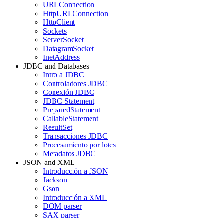
URLConnection
HttpURLConnection
HttpClient
Sockets
ServerSocket
DatagramSocket
InetAddress
JDBC and Databases
Intro a JDBC
Controladores JDBC
Conexión JDBC
JDBC Statement
PreparedStatement
CallableStatement
ResultSet
Transacciones JDBC
Procesamiento por lotes
Metadatos JDBC
JSON and XML
Introducción a JSON
Jackson
Gson
Introducción a XML
DOM parser
SAX parser