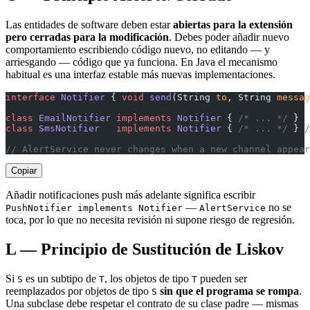
Las entidades de software deben estar
abiertas para la extensión
pero cerradas para la modificación
. Debes poder añadir nuevo
comportamiento escribiendo código nuevo, no editando — y
arriesgando — código que ya funciona. En Java el mecanismo
habitual es una interfaz estable más nuevas implementaciones.
interface
 Notifier
 { 
void
 send
(String 
to
, String 
messag
class
 EmailNotifier
 implements
 Notifier
 { 
/* ... */
 }
class
 SmsNotifier
   implements
 Notifier
 { 
/* ... */
 } 
/
// AlertService never changes when a new channel appear
Copiar
Añadir notificaciones push más adelante significa escribir
—
no se
PushNotifier implements Notifier
AlertService
toca, por lo que no necesita revisión ni supone riesgo de regresión.
L — Principio de Sustitución de Liskov
Si
es un subtipo de
, los objetos de tipo
pueden ser
S
T
T
reemplazados por objetos de tipo
sin que el programa se rompa
.
S
Una subclase debe respetar el contrato de su clase padre — mismas