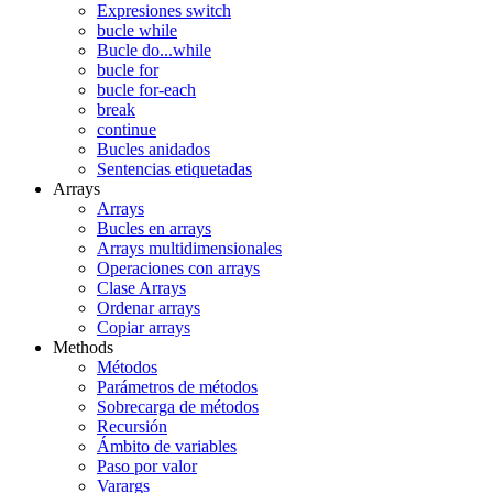
Expresiones switch
bucle while
Bucle do...while
bucle for
bucle for-each
break
continue
Bucles anidados
Sentencias etiquetadas
Arrays
Arrays
Bucles en arrays
Arrays multidimensionales
Operaciones con arrays
Clase Arrays
Ordenar arrays
Copiar arrays
Methods
Métodos
Parámetros de métodos
Sobrecarga de métodos
Recursión
Ámbito de variables
Paso por valor
Varargs