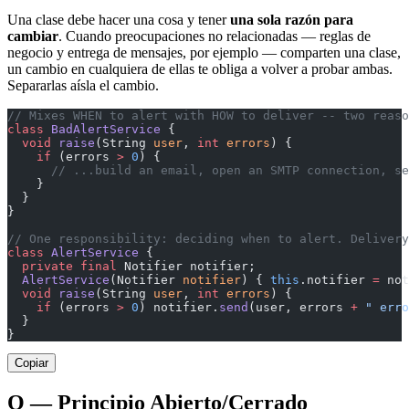
Una clase debe hacer una cosa y tener
una sola razón para
cambiar
. Cuando preocupaciones no relacionadas — reglas de
negocio y entrega de mensajes, por ejemplo — comparten una clase,
un cambio en cualquiera de ellas te obliga a volver a probar ambas.
Separarlas aísla el cambio.
// Mixes WHEN to alert with HOW to deliver -- two reaso
class
 BadAlertService
 {
  void
 raise
(String 
user
, 
int
 errors
) {
    if
 (errors 
>
 0
) {
      // ...build an email, open an SMTP connection, se
    }
  }
}
// One responsibility: deciding when to alert. Delivery
class
 AlertService
 {
  private
 final
 Notifier notifier;
  AlertService
(Notifier 
notifier
) { 
this
.notifier 
=
 not
  void
 raise
(String 
user
, 
int
 errors
) {
    if
 (errors 
>
 0
) notifier.
send
(user, errors 
+
 " erro
  }
}
Copiar
O — Principio Abierto/Cerrado