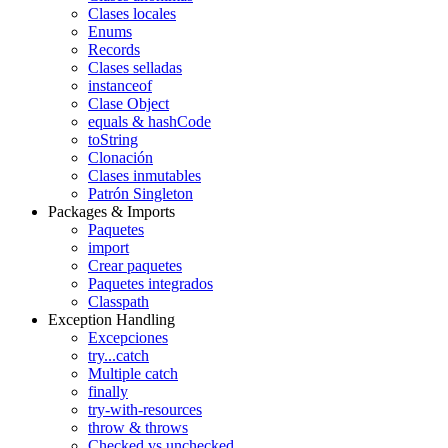
Clases locales
Enums
Records
Clases selladas
instanceof
Clase Object
equals & hashCode
toString
Clonación
Clases inmutables
Patrón Singleton
Packages & Imports
Paquetes
import
Crear paquetes
Paquetes integrados
Classpath
Exception Handling
Excepciones
try...catch
Multiple catch
finally
try-with-resources
throw & throws
Checked vs unchecked