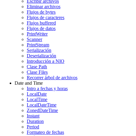
Escribir archivos
Eliminar archivos
Flujos de bytes
Flujos de caracteres
Flujos buffered
Flujos de datos
PrintWriter
Scanner
PrintStream
Serialización
Deserialización
Introducción a NIO
Clase Path
Clase Files
Recorrer árbol de archivos
Date and Time
Intro a fechas y horas
LocalDate
LocalTime
LocalDateTime
ZonedDateTime
Instant
Duration
Period
Formateo de fechas