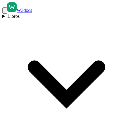
W3docs
Libros