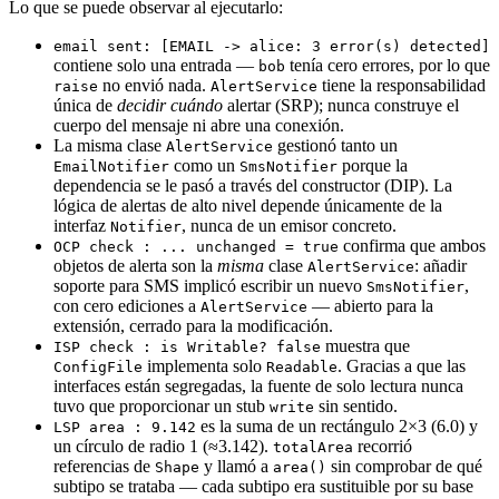
Lo que se puede observar al ejecutarlo:
email sent: [EMAIL -> alice: 3 error(s) detected]
contiene solo una entrada —
tenía cero errores, por lo que
bob
no envió nada.
tiene la responsabilidad
raise
AlertService
única de
decidir cuándo
alertar (SRP); nunca construye el
cuerpo del mensaje ni abre una conexión.
La misma clase
gestionó tanto un
AlertService
como un
porque la
EmailNotifier
SmsNotifier
dependencia se le pasó a través del constructor (DIP). La
lógica de alertas de alto nivel depende únicamente de la
interfaz
, nunca de un emisor concreto.
Notifier
confirma que ambos
OCP check : ... unchanged = true
objetos de alerta son la
misma
clase
: añadir
AlertService
soporte para SMS implicó escribir un nuevo
,
SmsNotifier
con cero ediciones a
— abierto para la
AlertService
extensión, cerrado para la modificación.
muestra que
ISP check : is Writable? false
implementa solo
. Gracias a que las
ConfigFile
Readable
interfaces están segregadas, la fuente de solo lectura nunca
tuvo que proporcionar un stub
sin sentido.
write
es la suma de un rectángulo 2×3 (6.0) y
LSP area : 9.142
un círculo de radio 1 (≈3.142).
recorrió
totalArea
referencias de
y llamó a
sin comprobar de qué
Shape
area()
subtipo se trataba — cada subtipo era sustituible por su base