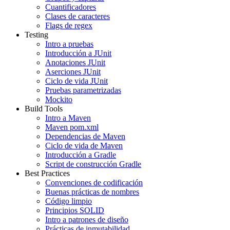
Cuantificadores
Clases de caracteres
Flags de regex
Testing
Intro a pruebas
Introducción a JUnit
Anotaciones JUnit
Aserciones JUnit
Ciclo de vida JUnit
Pruebas parametrizadas
Mockito
Build Tools
Intro a Maven
Maven pom.xml
Dependencias de Maven
Ciclo de vida de Maven
Introducción a Gradle
Script de construcción Gradle
Best Practices
Convenciones de codificación
Buenas prácticas de nombres
Código limpio
Principios SOLID
Intro a patrones de diseño
Prácticas de inmutabilidad