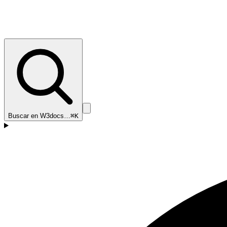
Buscar en W3docs…
⌘K