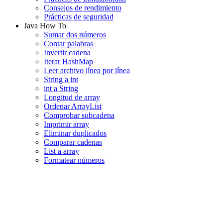
Consejos de rendimiento
Prácticas de seguridad
Java How To
Sumar dos números
Contar palabras
Invertir cadena
Iterar HashMap
Leer archivo línea por línea
String a int
int a String
Longitud de array
Ordenar ArrayList
Comprobar subcadena
Imprimir array
Eliminar duplicados
Comparar cadenas
List a array
Formatear números