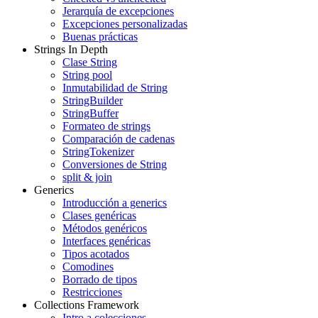
Jerarquía de excepciones
Excepciones personalizadas
Buenas prácticas
Strings In Depth
Clase String
String pool
Inmutabilidad de String
StringBuilder
StringBuffer
Formateo de strings
Comparación de cadenas
StringTokenizer
Conversiones de String
split & join
Generics
Introducción a generics
Clases genéricas
Métodos genéricos
Interfaces genéricas
Tipos acotados
Comodines
Borrado de tipos
Restricciones
Collections Framework
Intro a colecciones