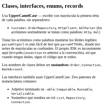
Clases, interfaces, enums, records
Usa
UpperCamelCase
— escribe con mayúscula la primera letra
de cada palabra, sin separadores:
,
,
,
(los
Customer
OrderRepository
HttpClient
XmlParser
acrónimos normalmente se tratan como palabras:
,
)
Http
Xml
Tratar los acrónimos como palabras mantiene los límites legibles:
es más fácil de leer que
, donde tres
parseHttpUrl
parseHTTPURL
series de mayúsculas se confunden. El propio JDK es inconsistente
aquí (
es anterior a la convención), así que
HttpURLConnection
cuando tengas dudas, sigue el código que te rodea.
Los nombres de clases deben ser
sustantivos
:
,
,
Order
Connection
.
BankAccount
Las interfaces también usan UpperCamelCase. Dos patrones de
nomenclatura comunes:
Adjetivo terminado en
:
,
,
-able
Comparable
Runnable
.
Serializable
Sustantivo que nombra un rol:
,
,
List
Repository
.
Connection