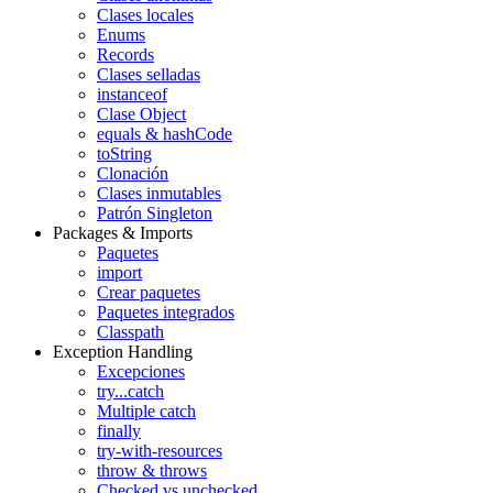
Clases locales
Enums
Records
Clases selladas
instanceof
Clase Object
equals & hashCode
toString
Clonación
Clases inmutables
Patrón Singleton
Packages & Imports
Paquetes
import
Crear paquetes
Paquetes integrados
Classpath
Exception Handling
Excepciones
try...catch
Multiple catch
finally
try-with-resources
throw & throws
Checked vs unchecked