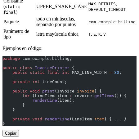
Constante
,
MAX_RETRIES
(
UPPER_SNAKE_CASE
static
DEFAULT_TIMEOUT
)
final
todo en minúsculas,
Paquete
com.example.billing
separado por puntos
Parámetro de
letra mayúscula única
,
,
,
T
E
K
V
tipo
Ejemplos en código:
package
 com.example.billing;
public
 class
 InvoicePrinter
 {
    public
 static
 final
 int
 MAX_LINE_WIDTH 
=
 80
;
    private
 int
 lineCount;
    public
 void
 print
(Invoice 
invoice
) {
        for
 (LineItem item 
:
 invoice.
getItems
()) {
            renderLine
(item);
        }
    }
    private
 void
 renderLine
(LineItem 
item
) { ... }
}
Copiar