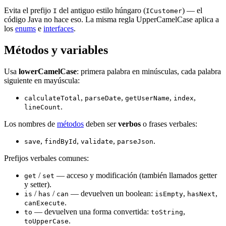
Evita el prefijo
del antiguo estilo húngaro (
) — el
I
ICustomer
código Java no hace eso. La misma regla UpperCamelCase aplica a
los
enums
e
interfaces
.
Métodos y variables
Usa
lowerCamelCase
: primera palabra en minúsculas, cada palabra
siguiente en mayúscula:
,
,
,
,
calculateTotal
parseDate
getUserName
index
.
lineCount
Los nombres de
métodos
deben ser
verbos
o frases verbales:
,
,
,
.
save
findById
validate
parseJson
Prefijos verbales comunes:
/
— acceso y modificación (también llamados getter
get
set
y setter).
/
/
— devuelven un boolean:
,
,
is
has
can
isEmpty
hasNext
.
canExecute
— devuelven una forma convertida:
,
to
toString
.
toUpperCase