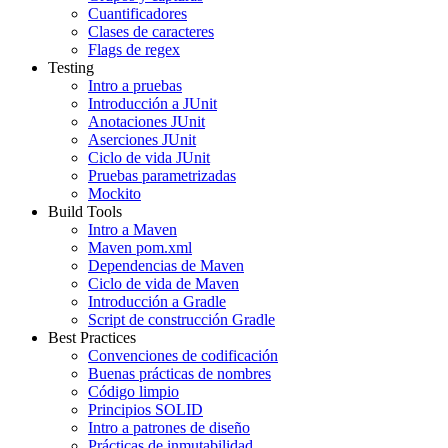
Cuantificadores
Clases de caracteres
Flags de regex
Testing
Intro a pruebas
Introducción a JUnit
Anotaciones JUnit
Aserciones JUnit
Ciclo de vida JUnit
Pruebas parametrizadas
Mockito
Build Tools
Intro a Maven
Maven pom.xml
Dependencias de Maven
Ciclo de vida de Maven
Introducción a Gradle
Script de construcción Gradle
Best Practices
Convenciones de codificación
Buenas prácticas de nombres
Código limpio
Principios SOLID
Intro a patrones de diseño
Prácticas de inmutabilidad