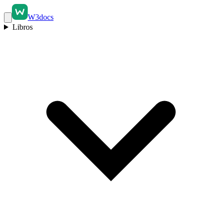
W3docs
Libros