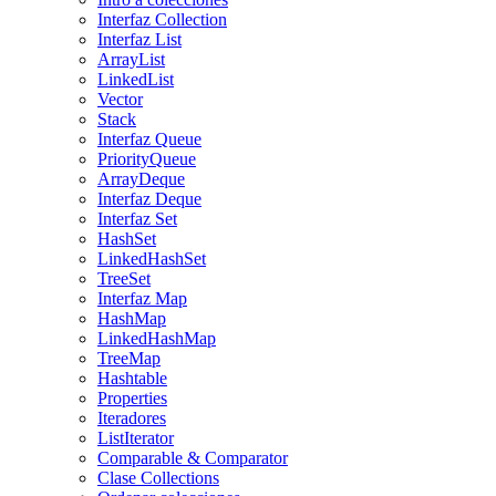
Interfaz Collection
Interfaz List
ArrayList
LinkedList
Vector
Stack
Interfaz Queue
PriorityQueue
ArrayDeque
Interfaz Deque
Interfaz Set
HashSet
LinkedHashSet
TreeSet
Interfaz Map
HashMap
LinkedHashMap
TreeMap
Hashtable
Properties
Iteradores
ListIterator
Comparable & Comparator
Clase Collections