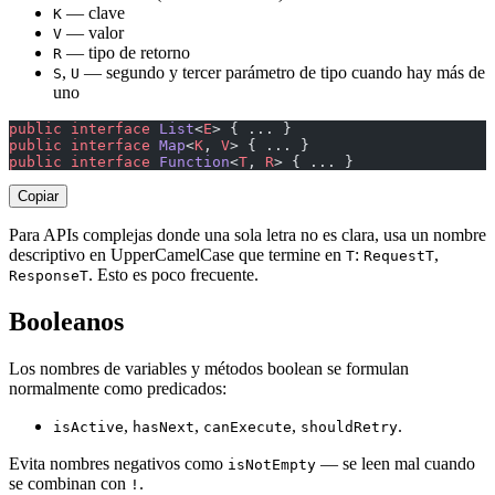
— clave
K
— valor
V
— tipo de retorno
R
,
— segundo y tercer parámetro de tipo cuando hay más de
S
U
uno
public
 interface
 List
<
E
> { ... }
public
 interface
 Map
<
K
, 
V
> { ... }
public
 interface
 Function
<
T
, 
R
> { ... }
Copiar
Para APIs complejas donde una sola letra no es clara, usa un nombre
descriptivo en UpperCamelCase que termine en
:
,
T
RequestT
. Esto es poco frecuente.
ResponseT
Booleanos
Los nombres de variables y métodos boolean se formulan
normalmente como predicados:
,
,
,
.
isActive
hasNext
canExecute
shouldRetry
Evita nombres negativos como
— se leen mal cuando
isNotEmpty
se combinan con
.
!