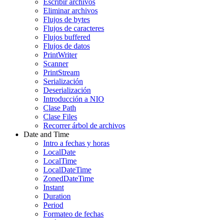
Escribir archivos
Eliminar archivos
Flujos de bytes
Flujos de caracteres
Flujos buffered
Flujos de datos
PrintWriter
Scanner
PrintStream
Serialización
Deserialización
Introducción a NIO
Clase Path
Clase Files
Recorrer árbol de archivos
Date and Time
Intro a fechas y horas
LocalDate
LocalTime
LocalDateTime
ZonedDateTime
Instant
Duration
Period
Formateo de fechas