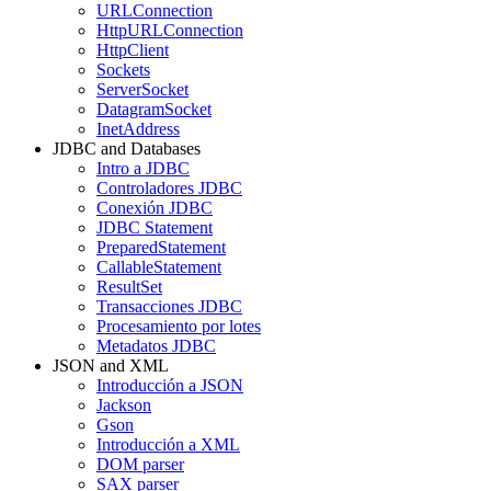
URLConnection
HttpURLConnection
HttpClient
Sockets
ServerSocket
DatagramSocket
InetAddress
JDBC and Databases
Intro a JDBC
Controladores JDBC
Conexión JDBC
JDBC Statement
PreparedStatement
CallableStatement
ResultSet
Transacciones JDBC
Procesamiento por lotes
Metadatos JDBC
JSON and XML
Introducción a JSON
Jackson
Gson
Introducción a XML
DOM parser
SAX parser