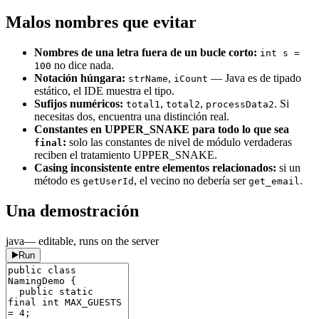
Malos nombres que evitar
Nombres de una letra fuera de un bucle corto:
int s =
no dice nada.
100
Notación húngara:
,
— Java es de tipado
strName
iCount
estático, el IDE muestra el tipo.
Sufijos numéricos:
,
,
. Si
total1
total2
processData2
necesitas dos, encuentra una distinción real.
Constantes en UPPER_SNAKE para todo lo que sea
:
solo las constantes de nivel de módulo verdaderas
final
reciben el tratamiento UPPER_SNAKE.
Casing inconsistente entre elementos relacionados:
si un
método es
, el vecino no debería ser
.
getUserId
get_email
Una demostración
java
— editable, runs on the server
Run