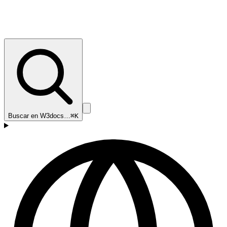
Buscar en W3docs…
⌘K