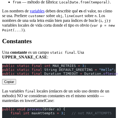
— método de fábrica:
.
from
LocalDate.from(temporal)
Los nombres de
variables
deben describir qué
es
el valor, no cómo
se usa. Prefiere
sobre
,
sobre
. Los
customer
obj
lineCount
n
nombres de una sola letra están bien para índices de bucle (
,
) y
i
j
variables locales de vida corta donde el tipo es obvio (
var p = new
).
Point(...)
Constantes
Una
constante
es un campo
. Usa
static final
UPPER_SNAKE_CASE
:
public
 static
 final
 int
 MAX_RETRIES 
=
 3
;
public
 static
 final
 String DEFAULT_GREETING 
=
 "Hello"
;
public
 static
 final
 Duration TIMEOUT 
=
 Duration.
ofSecon
Copiar
Las variables
locales (enlaces de un solo uso dentro de un
final
método) NO se consideran constantes en el mismo sentido —
mantenlas en lowerCamelCase:
public
 void
 process
(Order o) {
    final
 int
 maxAttempts 
=
 3
;   
// not MAX_ATTEMPTS
    ...