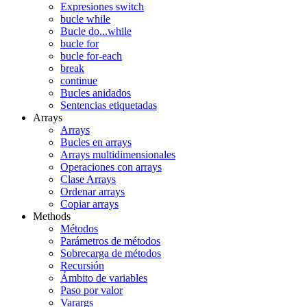
Expresiones switch
bucle while
Bucle do...while
bucle for
bucle for-each
break
continue
Bucles anidados
Sentencias etiquetadas
Arrays
Arrays
Bucles en arrays
Arrays multidimensionales
Operaciones con arrays
Clase Arrays
Ordenar arrays
Copiar arrays
Methods
Métodos
Parámetros de métodos
Sobrecarga de métodos
Recursión
Ámbito de variables
Paso por valor
Varargs