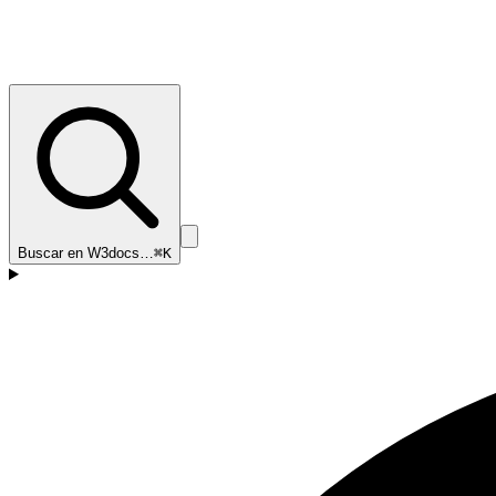
Buscar en W3docs…
⌘K