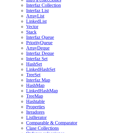
Interfaz Collection
Interfaz List
ArrayList
LinkedList
Vector
Stack
Interfaz Queue
PriorityQueue
ArrayDeque
Interfaz Deque
Interfaz Set
HashSet
LinkedHashSet
TreeSet
Interfaz Map
HashMap
LinkedHashMap
TreeMap
Hashtable
Properties
Iteradores
ListIterator
Comparable & Comparator
Clase Collections