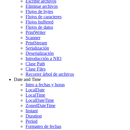
Escribir archivos
Eliminar archivos
Flujos de bytes
Flujos de caracteres
Flujos buffered
Flujos de datos
PrintWriter
Scanner
PrintStream
Serialización
Deserialización
Introducción a NIO
Clase Path
Clase Files
Recorrer árbol de archivos
Date and Time
Intro a fechas y horas
LocalDate
LocalTime
LocalDateTime
ZonedDateTime
Instant
Duration
Period
Formateo de fechas