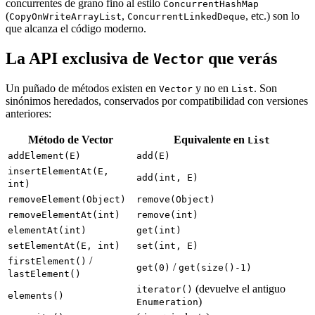
concurrentes de grano fino al estilo
ConcurrentHashMap
(
,
, etc.) son lo
CopyOnWriteArrayList
ConcurrentLinkedDeque
que alcanza el código moderno.
La API exclusiva de
que verás
Vector
Un puñado de métodos existen en
y no en
. Son
Vector
List
sinónimos heredados, conservados por compatibilidad con versiones
anteriores:
Método de Vector
Equivalente en
List
addElement(E)
add(E)
insertElementAt(E,
add(int, E)
int)
removeElement(Object)
remove(Object)
removeElementAt(int)
remove(int)
elementAt(int)
get(int)
setElementAt(E, int)
set(int, E)
/
firstElement()
/
get(0)
get(size()-1)
lastElement()
(devuelve el antiguo
iterator()
elements()
)
Enumeration