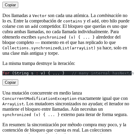
Copiar
Dos llamadas a
son cada una atómica. La
combinación
no
Vector
lo es. Entre la comprobación de
y el
, otro hilo puede
contains
add
colarse con un
competidor. El bloqueo que querías es uno que
add
cubra ambas llamadas, no cada llamada individualmente. Para
obtenerlo escribes
alrededor del
synchronized (v) { ... }
bloque completo — momento en el que has replicado lo que
ya hace, solo en
Collections.synchronizedList(arrayList)
una clase más antigua y torpe.
La misma trampa destruye la iteración:
for
 (String s 
:
 v) { ... }   
// many internal hasNext/n
Copiar
Una mutación concurrente en medio lanza
exactamente igual que con
ConcurrentModificationException
. Los mutadores sincronizados no ayudan; el iterador no
ArrayList
mantiene el bloqueo entre llamadas. Aún necesitas un
externo para iterar de forma segura.
synchronized (v) { ... }
En resumen: la sincronización por método compra muy poco, y la
contención de bloqueo que cuesta es real. Las colecciones