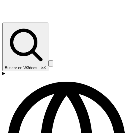
Buscar en W3docs…
⌘K