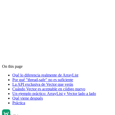
On this page
Qué lo diferencia realmente de ArrayList
Por qué "thread-safe" no es suficiente
La API exclusiva de Vector que verás
Cuándo Vector es aceptable en código nuevo
Un ejemplo práctico: ArrayList y Vector lado a lado
Qué viene después
Práctica