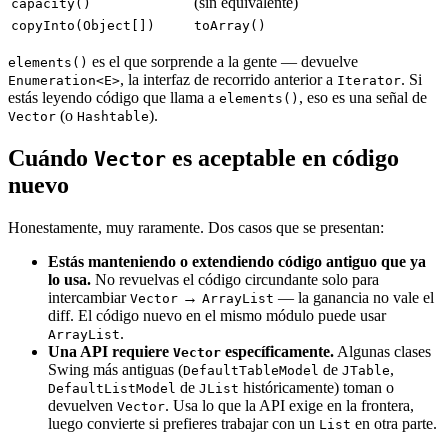
(sin equivalente)
capacity()
copyInto(Object[])
toArray()
es el que sorprende a la gente — devuelve
elements()
, la interfaz de recorrido anterior a
. Si
Enumeration<E>
Iterator
estás leyendo código que llama a
, eso es una señal de
elements()
(o
).
Vector
Hashtable
Cuándo
es aceptable en código
Vector
nuevo
Honestamente, muy raramente. Dos casos que se presentan:
Estás manteniendo o extendiendo código antiguo que ya
lo usa.
No revuelvas el código circundante solo para
intercambiar
→
— la ganancia no vale el
Vector
ArrayList
diff. El código nuevo en el mismo módulo puede usar
.
ArrayList
Una API requiere
específicamente.
Algunas clases
Vector
Swing más antiguas (
de
,
DefaultTableModel
JTable
de
históricamente) toman o
DefaultListModel
JList
devuelven
. Usa lo que la API exige en la frontera,
Vector
luego convierte si prefieres trabajar con un
en otra parte.
List