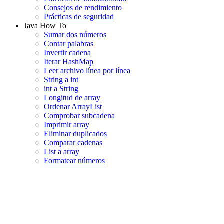
Consejos de rendimiento
Prácticas de seguridad
Java How To
Sumar dos números
Contar palabras
Invertir cadena
Iterar HashMap
Leer archivo línea por línea
String a int
int a String
Longitud de array
Ordenar ArrayList
Comprobar subcadena
Imprimir array
Eliminar duplicados
Comparar cadenas
List a array
Formatear números