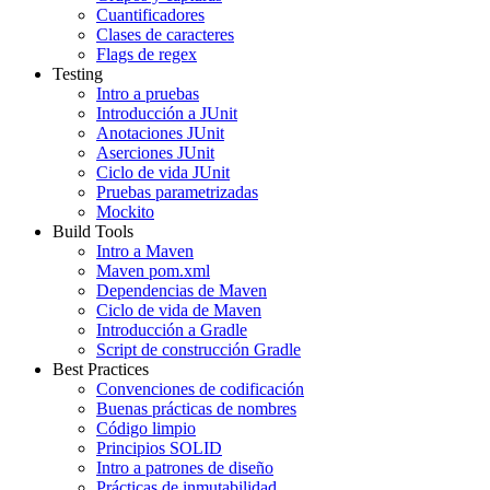
Cuantificadores
Clases de caracteres
Flags de regex
Testing
Intro a pruebas
Introducción a JUnit
Anotaciones JUnit
Aserciones JUnit
Ciclo de vida JUnit
Pruebas parametrizadas
Mockito
Build Tools
Intro a Maven
Maven pom.xml
Dependencias de Maven
Ciclo de vida de Maven
Introducción a Gradle
Script de construcción Gradle
Best Practices
Convenciones de codificación
Buenas prácticas de nombres
Código limpio
Principios SOLID
Intro a patrones de diseño
Prácticas de inmutabilidad