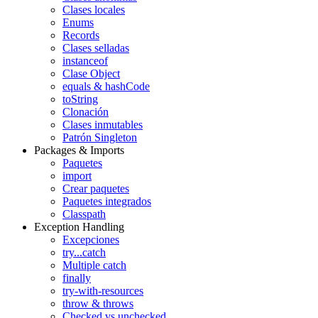
Clases locales
Enums
Records
Clases selladas
instanceof
Clase Object
equals & hashCode
toString
Clonación
Clases inmutables
Patrón Singleton
Packages & Imports
Paquetes
import
Crear paquetes
Paquetes integrados
Classpath
Exception Handling
Excepciones
try...catch
Multiple catch
finally
try-with-resources
throw & throws
Checked vs unchecked