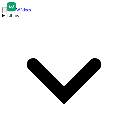
W3docs
Libros