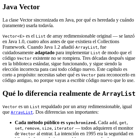
Java Vector
La clase Vector sincronizada en Java, por qué es heredada y cuándo
(raramente) usarla todavía.
es el
de array redimensionable original — se lanzó
Vector<E>
List
en Java 1.0, cuatro años antes de que existiera el Collections
Framework. Cuando Java 1.2 añadió
, fue
ArrayList
cuidadosamente
adaptado
para implementar
de modo que el
List
código
existente no se rompiera. Tres décadas después sigue
Vector
en la biblioteca estándar, sigue funcionando, y sigue siendo la
elección incorrecta para casi todo código nuevo. Este capítulo es
corto a propósito: necesitas saber qué es
para reconocerlo en
Vector
código antiguo, no porque vayas a escribir código nuevo que lo use.
Qué lo diferencia realmente de
ArrayList
es un
respaldado por un array redimensionable, igual
Vector
List
que
. Dos diferencias son importantes:
ArrayList
Cada método público es
.
Cada
,
,
synchronized
add
get
,
,
,
— todos adquieren el monitor
set
remove
size
iterator
de
al entrar. La intención en 1995 era la seguridad en
Vector