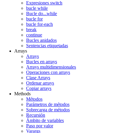
Expresiones switch
bucle while
Bucle do...while
bucle for
bucle for-each
break
continue
Bucles anidados
Sentencias etiquetadas
Arrays
Arrays
Bucles en arrays
Arrays multidimensionales
Operaciones con arrays
Clase Arrays
Ordenar arrays
Copiar arrays
Methods
Métodos
Parámetros de métodos
Sobrecarga de métodos
Recursión
Ámbito de variables
Paso por valor
Varargs