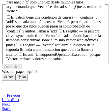
para añadir `x` solo una vez desde múltiples hilos,
argumentando que `Vector` es thread-safe. ¿Qué es realmente
cierto?
El patrón tiene una condición de carrera — `contains` y
`add` son cada uno atómicos en `Vector`, pero el par no lo es,
por lo que dos hilos pueden pasar la comprobación de
`contains` y ambos llamar a `add`
Es seguro — la palabra
clave `synchronized` de `Vector` en cada método hace que las
llamadas consecutivas sobre el mismo vector sean atómicas
juntas
Es seguro — `Vector` actualiza el bloqueo de la
segunda llamada a una transacción que cubre la llamada
anterior
Es una `UnsupportedOperationException` porque
`Vector` rechaza valores duplicados
Comprobar
Was this page helpful?
👍
Yes
👎
No
← Previous
LinkedList
Next →
Stack