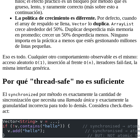
hilos; el efecto práctico es un bloqueo por método que es
grueso, lento, y raramente correcto (más sobre esto a
continuación).
La política de crecimiento es diferente.
Por defecto, cuando
el array de respaldo se llena,
lo
duplica
.
Vector
ArrayList
crece alrededor del 50%. Duplicar desperdicia más memoria
en promedio; crecer un 50% desperdicia menos. Ninguno
importa en la práctica a menos que estés gestionando millones
de listas pequeñas.
Eso es todo. Cualquier otro comportamiento observable es el mismo:
acceso aleatorio
, inserción al frente
, iteradores fail-fast, la
O(1)
O(n)
misma interfaz genérica.
Por qué "thread-safe" no es suficiente
El
por método es exactamente la cantidad de
synchronized
sincronización que necesita una
llamada única
y exactamente la
granularidad incorrecta para todo lo demás. Considera check-then-
act:
Vector<
String
> v 
=
 ...;
if
 (
!
v.
contains
(
"hello"
)) {     
// synchronised → atomi
  v.
add
(
"hello"
);                
// synchronised → atom
}                                 
// BUT: NOT atomic to