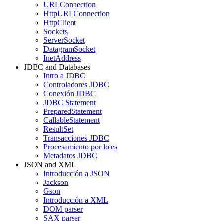
URLConnection
HttpURLConnection
HttpClient
Sockets
ServerSocket
DatagramSocket
InetAddress
JDBC and Databases
Intro a JDBC
Controladores JDBC
Conexión JDBC
JDBC Statement
PreparedStatement
CallableStatement
ResultSet
Transacciones JDBC
Procesamiento por lotes
Metadatos JDBC
JSON and XML
Introducción a JSON
Jackson
Gson
Introducción a XML
DOM parser
SAX parser