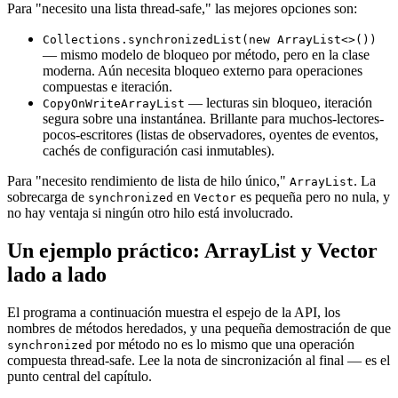
Para "necesito una lista thread-safe," las mejores opciones son:
Collections.synchronizedList(new ArrayList<>())
— mismo modelo de bloqueo por método, pero en la clase
moderna. Aún necesita bloqueo externo para operaciones
compuestas e iteración.
— lecturas sin bloqueo, iteración
CopyOnWriteArrayList
segura sobre una instantánea. Brillante para muchos-lectores-
pocos-escritores (listas de observadores, oyentes de eventos,
cachés de configuración casi inmutables).
Para "necesito rendimiento de lista de hilo único,"
. La
ArrayList
sobrecarga de
en
es pequeña pero no nula, y
synchronized
Vector
no hay ventaja si ningún otro hilo está involucrado.
Un ejemplo práctico: ArrayList y Vector
lado a lado
El programa a continuación muestra el espejo de la API, los
nombres de métodos heredados, y una pequeña demostración de que
por método no es lo mismo que una operación
synchronized
compuesta thread-safe. Lee la nota de sincronización al final — es el
punto central del capítulo.