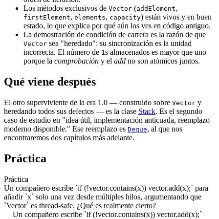
Los métodos exclusivos de
(
,
Vector
addElement
,
,
) están vivos y en buen
firstElement
elements
capacity
estado, lo que explica por qué aún los ves en código antiguo.
La demostración de condición de carrera es la razón de que
sea "heredado": su sincronización es la unidad
Vector
incorrecta. El número de
s almacenados es mayor que uno
1
porque la
comprobación
y el
add
no son atómicos juntos.
Qué viene después
El otro superviviente de la era 1.0 — construido sobre
y
Vector
heredando todos sus defectos — es la clase
Stack
. Es el segundo
caso de estudio en "idea útil, implementación anticuada, reemplazo
moderno disponible." Ese reemplazo es
, al que nos
Deque
encontraremos dos capítulos más adelante.
Práctica
Práctica
Un compañero escribe `if (!vector.contains(x)) vector.add(x);` para
añadir `x` solo una vez desde múltiples hilos, argumentando que
`Vector` es thread-safe. ¿Qué es realmente cierto?
Un compañero escribe `if (!vector.contains(x)) vector.add(x);`