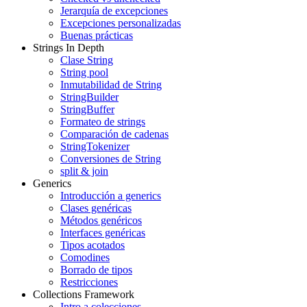
Jerarquía de excepciones
Excepciones personalizadas
Buenas prácticas
Strings In Depth
Clase String
String pool
Inmutabilidad de String
StringBuilder
StringBuffer
Formateo de strings
Comparación de cadenas
StringTokenizer
Conversiones de String
split & join
Generics
Introducción a generics
Clases genéricas
Métodos genéricos
Interfaces genéricas
Tipos acotados
Comodines
Borrado de tipos
Restricciones
Collections Framework
Intro a colecciones