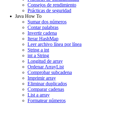
Consejos de rendimiento
Prácticas de seguridad
Java How To
Sumar dos números
Contar palabras
Invertir cadena
Iterar HashMap
Leer archivo línea por línea
String a int
int a String
Longitud de array
Ordenar ArrayList
Comprobar subcadena
Imprimir array
Eliminar duplicados
Comparar cadenas
List a array
Formatear números