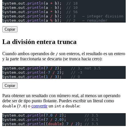
System.out.
println
(a 
+
 b);  
// 18
System.out.
println
(a 
-
 b);  
// 10
System.out.
println
(a 
*
 b);  
// 56
System.out.
println
(a 
/
 b);  
// 3   — integer division
System.out.
println
(a 
%
 b);  
// 2   — remainder
Copiar
La división entera trunca
Cuando ambos operandos de
son enteros, el resultado es un entero
/
y la parte fraccionaria se descarta (se trunca hacia cero):
System.out.
println
(
7
 /
 2
);    
// 3, not 3.5
System.out.
println
(
-
7
 /
 2
);   
// -3
System.out.
println
(
1
 /
 3
);    
// 0
Copiar
Para obtener un resultado con número real, al menos un operando
debe ser de tipo punto flotante. Puedes escribir un literal como
(
) o
convertir
un
a
:
double
7.0
int
double
System.out.
println
(
7.0
 /
 2
);        
// 3.5
System.out.
println
(
7
 /
 2.0
);        
// 3.5
System.out.
println
((
double
) 
7
 /
 2
); 
// 3.5