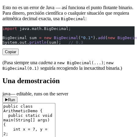
Esto no es un error de Java — así funciona el punto flotante binario.
Para dinero, precisión científica o cualquier situación que requiera
aritmética decimal exacta, usa
:
BigDecimal
import
 java.math.BigDecimal;
BigDecimal sum 
=
 new
 BigDecimal
(
"0.1"
).
add
(
new
 BigDecim
System.out.
println
(sum);   
// 0.3
Copiar
(Pasa siempre una
cadena
a
;
new BigDecimal(...)
new
seguiría recogiendo la inexactitud binaria.)
BigDecimal(0.1)
Una demostración
java
— editable, runs on the server
Run