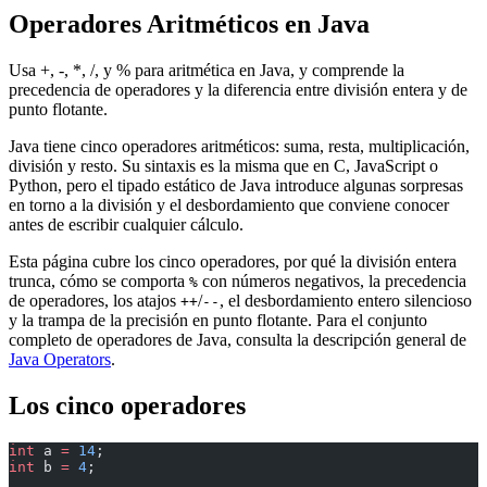
Operadores Aritméticos en Java
Usa +, -, *, /, y % para aritmética en Java, y comprende la
precedencia de operadores y la diferencia entre división entera y de
punto flotante.
Java tiene cinco operadores aritméticos: suma, resta, multiplicación,
división y resto. Su sintaxis es la misma que en C, JavaScript o
Python, pero el tipado estático de Java introduce algunas sorpresas
en torno a la división y el desbordamiento que conviene conocer
antes de escribir cualquier cálculo.
Esta página cubre los cinco operadores, por qué la división entera
trunca, cómo se comporta
con números negativos, la precedencia
%
de operadores, los atajos
/
, el desbordamiento entero silencioso
++
--
y la trampa de la precisión en punto flotante. Para el conjunto
completo de operadores de Java, consulta la descripción general de
Java Operators
.
Los cinco operadores
int
 a 
=
 14
;
int
 b 
=
 4
;