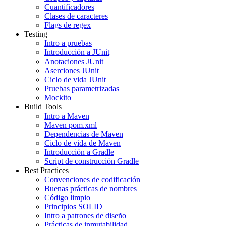
Cuantificadores
Clases de caracteres
Flags de regex
Testing
Intro a pruebas
Introducción a JUnit
Anotaciones JUnit
Aserciones JUnit
Ciclo de vida JUnit
Pruebas parametrizadas
Mockito
Build Tools
Intro a Maven
Maven pom.xml
Dependencias de Maven
Ciclo de vida de Maven
Introducción a Gradle
Script de construcción Gradle
Best Practices
Convenciones de codificación
Buenas prácticas de nombres
Código limpio
Principios SOLID
Intro a patrones de diseño
Prácticas de inmutabilidad