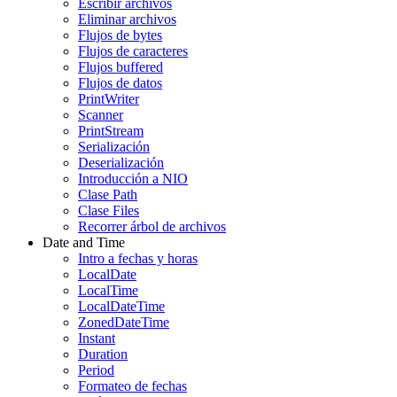
Escribir archivos
Eliminar archivos
Flujos de bytes
Flujos de caracteres
Flujos buffered
Flujos de datos
PrintWriter
Scanner
PrintStream
Serialización
Deserialización
Introducción a NIO
Clase Path
Clase Files
Recorrer árbol de archivos
Date and Time
Intro a fechas y horas
LocalDate
LocalTime
LocalDateTime
ZonedDateTime
Instant
Duration
Period
Formateo de fechas