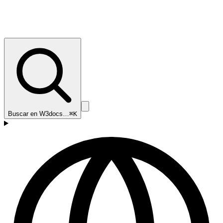
Buscar en W3docs…
⌘K