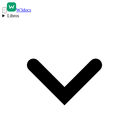
W3docs
Libros