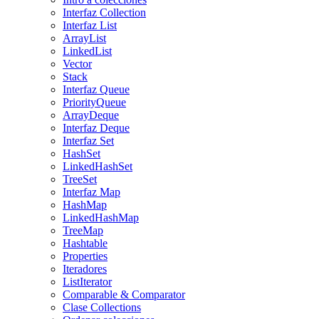
Interfaz Collection
Interfaz List
ArrayList
LinkedList
Vector
Stack
Interfaz Queue
PriorityQueue
ArrayDeque
Interfaz Deque
Interfaz Set
HashSet
LinkedHashSet
TreeSet
Interfaz Map
HashMap
LinkedHashMap
TreeMap
Hashtable
Properties
Iteradores
ListIterator
Comparable & Comparator
Clase Collections