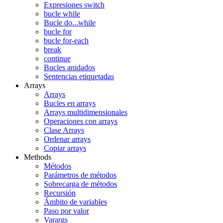
Expresiones switch
bucle while
Bucle do...while
bucle for
bucle for-each
break
continue
Bucles anidados
Sentencias etiquetadas
Arrays
Arrays
Bucles en arrays
Arrays multidimensionales
Operaciones con arrays
Clase Arrays
Ordenar arrays
Copiar arrays
Methods
Métodos
Parámetros de métodos
Sobrecarga de métodos
Recursión
Ámbito de variables
Paso por valor
Varargs