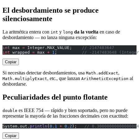
El desbordamiento se produce
silenciosamente
La aritmética entera con
y
da la vuelta
en caso de
int
long
desbordamiento — no lanza ninguna excepción:
int
 max 
=
 Integer.MAX_VALUE;    
// 2147483647
int
 wrapped 
=
 max 
+
 1
;          
// -2147483648 (Integer
Copiar
Si necesitas detectar desbordamientos, usa
,
Math.addExact
, etc., que lanzan
al
Math.multiplyExact
ArithmeticException
desbordarse.
Peculiaridades del punto flotante
es IEEE 754 — rápido y bien soportado, pero no puede
double
representar la mayoría de las fracciones decimales con exactitud:
System.out.
println
(
0.1
 +
 0.2
);   
// 0.30000000000000004
Copiar