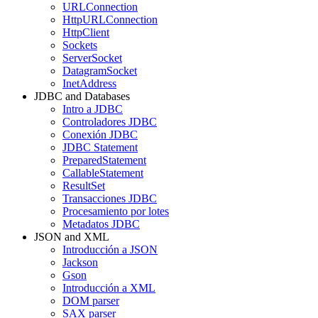
URLConnection
HttpURLConnection
HttpClient
Sockets
ServerSocket
DatagramSocket
InetAddress
JDBC and Databases
Intro a JDBC
Controladores JDBC
Conexión JDBC
JDBC Statement
PreparedStatement
CallableStatement
ResultSet
Transacciones JDBC
Procesamiento por lotes
Metadatos JDBC
JSON and XML
Introducción a JSON
Jackson
Gson
Introducción a XML
DOM parser
SAX parser