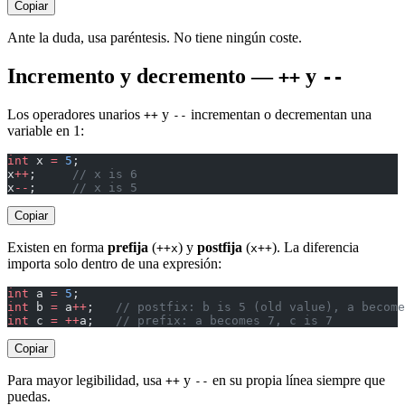
Copiar
Ante la duda, usa paréntesis. No tiene ningún coste.
Incremento y decremento —
y
++
--
Los operadores unarios
y
incrementan o decrementan una
++
--
variable en 1:
int
 x 
=
 5
;
x
++
;     
// x is 6
x
--
;     
// x is 5
Copiar
Existen en forma
prefija
(
) y
postfija
(
). La diferencia
++x
x++
importa solo dentro de una expresión:
int
 a 
=
 5
;
int
 b 
=
 a
++
;   
// postfix: b is 5 (old value), a become
int
 c 
=
 ++
a;   
// prefix: a becomes 7, c is 7
Copiar
Para mayor legibilidad, usa
y
en su propia línea siempre que
++
--
puedas.