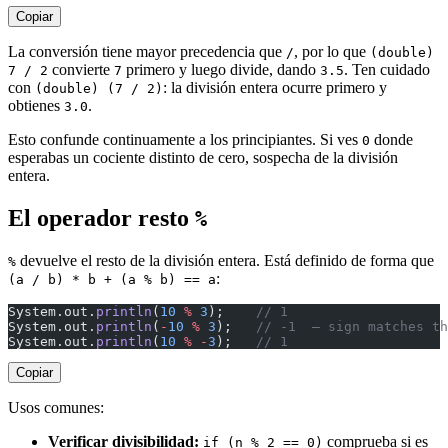
Copiar
La conversión tiene mayor precedencia que
, por lo que
/
(double)
convierte
primero y luego divide, dando
. Ten cuidado
7 / 2
7
3.5
con
: la división entera ocurre primero y
(double) (7 / 2)
obtienes
.
3.0
Esto confunde continuamente a los principiantes. Si ves
donde
0
esperabas un cociente distinto de cero, sospecha de la división
entera.
El operador resto
%
devuelve el resto de la división entera. Está definido de forma que
%
:
(a / b) * b + (a % b) == a
System.out.
println
(
10
 %
 3
);    
// 1
System.out.
println
(
-
10
 %
 3
);   
// -1  — sign matches th
System.out.
println
(
10
 %
 -
3
);   
// 1
Copiar
Usos comunes:
Verificar divisibilidad:
comprueba si es
if (n % 2 == 0)