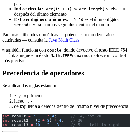
par.
Índice circular:
vuelve a
arr[(i + 1) % arr.length]
0
después del último elemento.
Extraer dígitos o unidades:
es el último dígito;
n % 10
son los segundos dentro del minuto.
seconds % 60
Para más utilidades numéricas — potencias, redondeo, raíces
cuadradas — consulta la
Java Math Class
.
también funciona con
, donde devuelve el resto IEEE 754
%
double
— útil, aunque el método
ofrece un control
Math.IEEEremainder
más preciso.
Precedencia de operadores
Se aplican las reglas estándar:
,
,
primero
*
/
%
luego
,
+
-
de izquierda a derecha dentro del mismo nivel de precedencia
int
 result 
=
 2
 +
 3
 *
 4
;      
// 14, not 20
int
 result2 
=
 (
2
 +
 3
) 
*
 4
;   
// 20
int
 result3 
=
 10
 -
 2
 -
 3
;    
// 5  — left-to-right