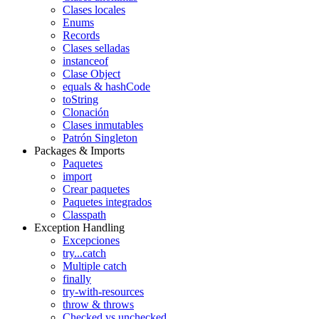
Clases locales
Enums
Records
Clases selladas
instanceof
Clase Object
equals & hashCode
toString
Clonación
Clases inmutables
Patrón Singleton
Packages & Imports
Paquetes
import
Crear paquetes
Paquetes integrados
Classpath
Exception Handling
Excepciones
try...catch
Multiple catch
finally
try-with-resources
throw & throws
Checked vs unchecked