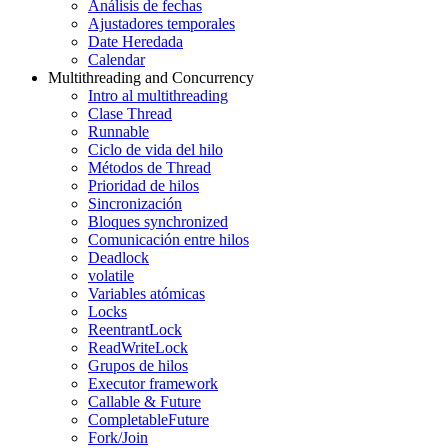
Análisis de fechas
Ajustadores temporales
Date Heredada
Calendar
Multithreading and Concurrency
Intro al multithreading
Clase Thread
Runnable
Ciclo de vida del hilo
Métodos de Thread
Prioridad de hilos
Sincronización
Bloques synchronized
Comunicación entre hilos
Deadlock
volatile
Variables atómicas
Locks
ReentrantLock
ReadWriteLock
Grupos de hilos
Executor framework
Callable & Future
CompletableFuture
Fork/Join