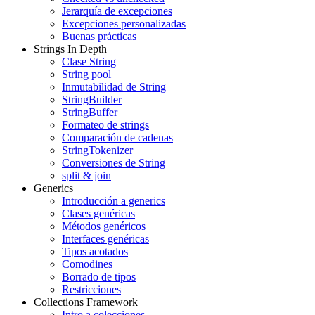
Jerarquía de excepciones
Excepciones personalizadas
Buenas prácticas
Strings In Depth
Clase String
String pool
Inmutabilidad de String
StringBuilder
StringBuffer
Formateo de strings
Comparación de cadenas
StringTokenizer
Conversiones de String
split & join
Generics
Introducción a generics
Clases genéricas
Métodos genéricos
Interfaces genéricas
Tipos acotados
Comodines
Borrado de tipos
Restricciones
Collections Framework
Intro a colecciones