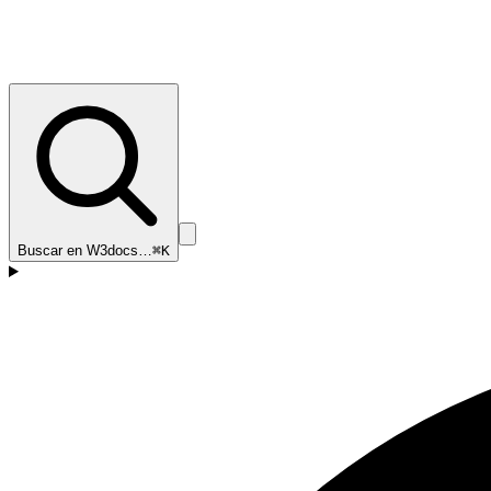
Buscar en W3docs…
⌘K