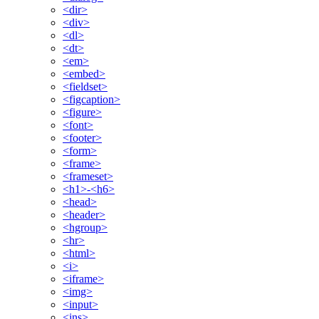
<dir>
<div>
<dl>
<dt>
<em>
<embed>
<fieldset>
<figcaption>
<figure>
<font>
<footer>
<form>
<frame>
<frameset>
<h1>-<h6>
<head>
<header>
<hgroup>
<hr>
<html>
<i>
<iframe>
<img>
<input>
<ins>