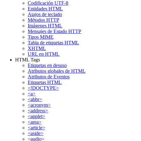
Codificación UTF-8
Entidades HTML
Atajos de teclado
Métodos HTTP
Imágenes HTML
Mensajes de Estado HTTP
Tipos MIME
Tabla de etiquetas HTML
XHTML
URL en HTML
HTML Tags
Etiquetas en desuso
Atributos globales de HTML
Atributos de Eventos
Etiquetas HTML
<!DOCTYPE>
<a>
<abbr>
<acronym>
<address>
<applet>
<area>
<article>
<aside>
<audio>