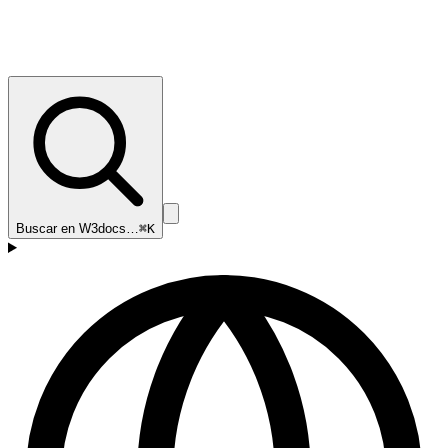
Buscar en W3docs…
⌘K