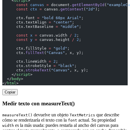
    <
script
>
      const
 canvas
 =
 document.
getElementById
(
"exampleCa
      const
 ctx
 =
 canvas.
getContext
(
"2d"
);
      ctx.font 
=
 "bold 60px Arial"
;
      ctx.textAlign 
=
 "center"
;
      ctx.textBaseline 
=
 "middle"
;
      const
 x
 =
 canvas.width 
/
 2
;
      const
 y
 =
 canvas.height 
/
 2
;
      ctx.fillStyle 
=
 "gold"
;
      ctx.
fillText
(
"Canvas"
, x, y);
      ctx.lineWidth 
=
 2
;
      ctx.strokeStyle 
=
 "black"
;
      ctx.
strokeText
(
"Canvas"
, x, y);
    </
script
>
  </
body
>
</
html
>
Copiar
Medir texto con measureText()
devuelve un objeto
que describe
measureText()
TextMetrics
cómo se renderizaría el texto con la
actual. Su propiedad
font
es la más usada: puedes restarla al ancho del canvas para
width