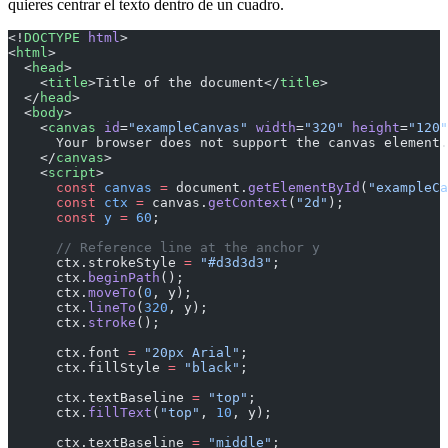
quieres centrar el texto dentro de un cuadro.
<!
DOCTYPE
 html
>
<
html
>
  <
head
>
    <
title
>Title of the document</
title
>
  </
head
>
  <
body
>
    <
canvas
 id
=
"exampleCanvas"
 width
=
"320"
 height
=
"120"
      Your browser does not support the canvas element.
    </
canvas
>
    <
script
>
      const
 canvas
 =
 document.
getElementById
(
"exampleCa
      const
 ctx
 =
 canvas.
getContext
(
"2d"
);
      const
 y
 =
 60
;
      // Reference line at the anchor y
      ctx.strokeStyle 
=
 "#d3d3d3"
;
      ctx.
beginPath
();
      ctx.
moveTo
(
0
, y);
      ctx.
lineTo
(
320
, y);
      ctx.
stroke
();
      ctx.font 
=
 "20px Arial"
;
      ctx.fillStyle 
=
 "black"
;
      ctx.textBaseline 
=
 "top"
;
      ctx.
fillText
(
"top"
, 
10
, y);
      ctx.textBaseline 
=
 "middle"
;