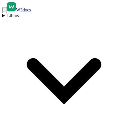
W3docs
Libros