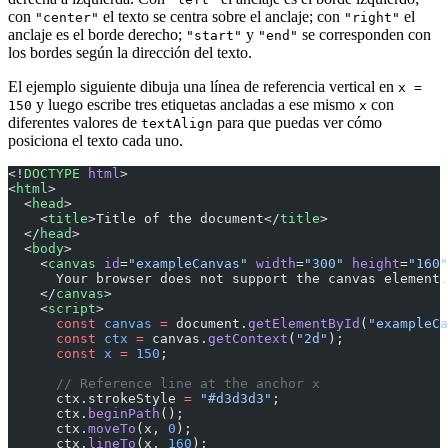
con
el texto se centra sobre el anclaje; con
el
"center"
"right"
anclaje es el borde derecho;
y
se corresponden con
"start"
"end"
los bordes según la dirección del texto.
El ejemplo siguiente dibuja una línea de referencia vertical en
x =
y luego escribe tres etiquetas ancladas a ese mismo
con
150
x
diferentes valores de
para que puedas ver cómo
textAlign
posiciona el texto cada uno.
<!
DOCTYPE
 html
>
<
html
>
  <
head
>
    <
title
>Title of the document</
title
>
  </
head
>
  <
body
>
    <
canvas
 id
=
"exampleCanvas"
 width
=
"300"
 height
=
"160"
      Your browser does not support the canvas element.
    </
canvas
>
    <
script
>
      const
 canvas
 =
 document.
getElementById
(
"exampleCa
      const
 ctx
 =
 canvas.
getContext
(
"2d"
);
      const
 x
 =
 150
;
      // Reference line at the anchor x
      ctx.strokeStyle 
=
 "#d3d3d3"
;
      ctx.
beginPath
();
      ctx.
moveTo
(x, 
0
);
      ctx.
lineTo
(x, 
160
);