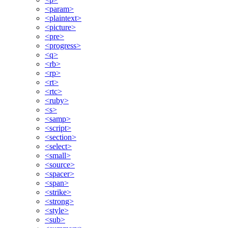
<param>
<plaintext>
<picture>
<pre>
<progress>
<q>
<rb>
<rp>
<rt>
<rtc>
<ruby>
<s>
<samp>
<script>
<section>
<select>
<small>
<source>
<spacer>
<span>
<strike>
<strong>
<style>
<sub>