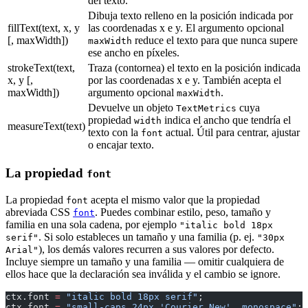
del texto.
Dibuja texto relleno en la posición indicada por
fillText(text, x, y
las coordenadas x e y. El argumento opcional
[, maxWidth])
reduce el texto para que nunca supere
maxWidth
ese ancho en píxeles.
strokeText(text,
Traza (contornea) el texto en la posición indicada
x, y [,
por las coordenadas x e y. También acepta el
maxWidth])
argumento opcional
.
maxWidth
Devuelve un objeto
cuya
TextMetrics
propiedad
indica el ancho que tendría el
width
measureText(text)
texto con la
actual. Útil para centrar, ajustar
font
o encajar texto.
La propiedad
font
La propiedad
acepta el mismo valor que la propiedad
font
abreviada CSS
. Puedes combinar estilo, peso, tamaño y
font
familia en una sola cadena, por ejemplo
"italic bold 18px
. Si solo estableces un tamaño y una familia (p. ej.
serif"
"30px
), los demás valores recurren a sus valores por defecto.
Arial"
Incluye siempre un tamaño y una familia — omitir cualquiera de
ellos hace que la declaración sea inválida y el cambio se ignore.
ctx.font 
=
 "italic bold 18px serif"
;
ctx.font 
=
 "small-caps 24px 'Courier New', monospace"
;