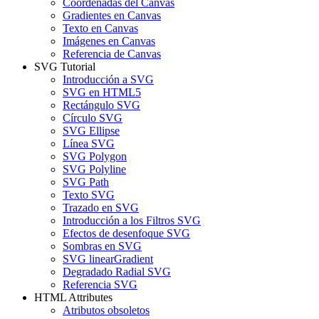
Coordenadas del Canvas
Gradientes en Canvas
Texto en Canvas
Imágenes en Canvas
Referencia de Canvas
SVG Tutorial
Introducción a SVG
SVG en HTML5
Rectángulo SVG
Círculo SVG
SVG Ellipse
Línea SVG
SVG Polygon
SVG Polyline
SVG Path
Texto SVG
Trazado en SVG
Introducción a los Filtros SVG
Efectos de desenfoque SVG
Sombras en SVG
SVG linearGradient
Degradado Radial SVG
Referencia SVG
HTML Attributes
Atributos obsoletos