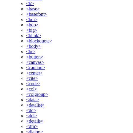
<b>
<base>
<basefont>
<bdi>
<bdo>
<big>
<blink>
<blockquote>
<body>
<br>
<button>
<canvas>
<caption>
<center>
<cite>
<code>
<col>
<colgroup>
<data>
<datalist>
<dd>
<del>
<details>
<dfn>
<dialog>