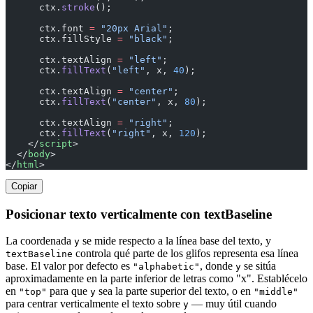
      ctx.
stroke
();
      ctx.font 
=
 "20px Arial"
;
      ctx.fillStyle 
=
 "black"
;
      ctx.textAlign 
=
 "left"
;
      ctx.
fillText
(
"left"
, x, 
40
);
      ctx.textAlign 
=
 "center"
;
      ctx.
fillText
(
"center"
, x, 
80
);
      ctx.textAlign 
=
 "right"
;
      ctx.
fillText
(
"right"
, x, 
120
);
    </
script
>
  </
body
>
</
html
>
Copiar
Posicionar texto verticalmente con textBaseline
La coordenada
se mide respecto a la línea base del texto, y
y
controla qué parte de los glifos representa esa línea
textBaseline
base. El valor por defecto es
, donde
se sitúa
"alphabetic"
y
aproximadamente en la parte inferior de letras como "x". Establécelo
en
para que
sea la parte superior del texto, o en
"top"
y
"middle"
para centrar verticalmente el texto sobre
— muy útil cuando
y