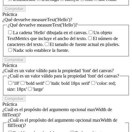
Comprobar
Práctica
¿Qué devuelve measureText('Hello')?
¿Qué devuelve measureText('Hello')?
La cadena 'Hello' dibujada en el canvas.
Un objeto
TextMetrics que incluye el ancho del texto.
El número de
caracteres del texto.
El tamaño de fuente actual en píxeles.
Nada: solo establece la fuente.
Comprobar
Práctica
¿Cuál es un valor válido para la propiedad 'font' del canvas?
¿Cuál es un valor válido para la propiedad 'font' del canvas?
'18'
'bold serif'
'italic bold 18px serif'
'color: red;
size: 18px'
'large'
Comprobar
Práctica
¿Cuál es el propósito del argumento opcional maxWidth de
fillText()?
¿Cuál es el propósito del argumento opcional maxWidth de
fillText()?