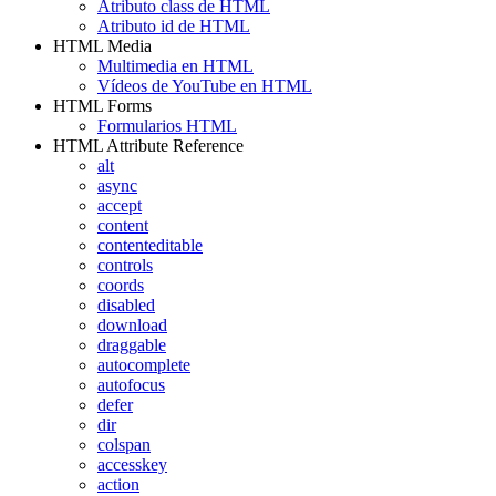
Atributo class de HTML
Atributo id de HTML
HTML Media
Multimedia en HTML
Vídeos de YouTube en HTML
HTML Forms
Formularios HTML
HTML Attribute Reference
alt
async
accept
content
contenteditable
controls
coords
disabled
download
draggable
autocomplete
autofocus
defer
dir
colspan
accesskey
action