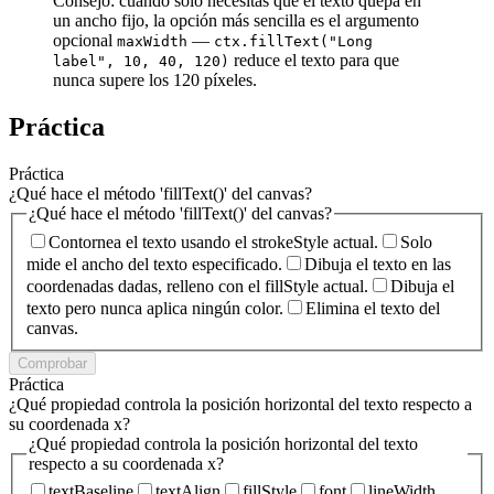
Consejo: cuando solo necesitas que el texto quepa en
un ancho fijo, la opción más sencilla es el argumento
opcional
—
maxWidth
ctx.fillText("Long
reduce el texto para que
label", 10, 40, 120)
nunca supere los 120 píxeles.
Práctica
Práctica
¿Qué hace el método 'fillText()' del canvas?
¿Qué hace el método 'fillText()' del canvas?
Contornea el texto usando el strokeStyle actual.
Solo
mide el ancho del texto especificado.
Dibuja el texto en las
coordenadas dadas, relleno con el fillStyle actual.
Dibuja el
texto pero nunca aplica ningún color.
Elimina el texto del
canvas.
Comprobar
Práctica
¿Qué propiedad controla la posición horizontal del texto respecto a
su coordenada x?
¿Qué propiedad controla la posición horizontal del texto
respecto a su coordenada x?
textBaseline
textAlign
fillStyle
font
lineWidth