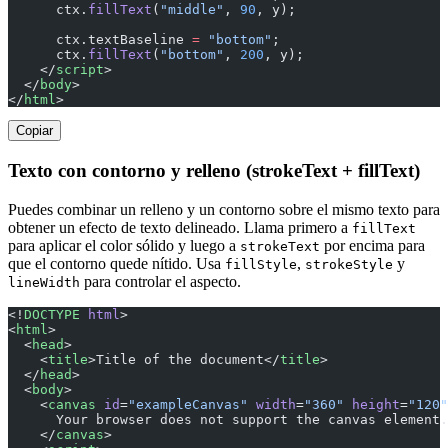
      ctx.
fillText
(
"middle"
, 
90
, y);
      ctx.textBaseline 
=
 "bottom"
;
      ctx.
fillText
(
"bottom"
, 
200
, y);
    </
script
>
  </
body
>
</
html
>
Copiar
Texto con contorno y relleno (strokeText + fillText)
Puedes combinar un relleno y un contorno sobre el mismo texto para
obtener un efecto de texto delineado. Llama primero a
fillText
para aplicar el color sólido y luego a
por encima para
strokeText
que el contorno quede nítido. Usa
,
y
fillStyle
strokeStyle
para controlar el aspecto.
lineWidth
<!
DOCTYPE
 html
>
<
html
>
  <
head
>
    <
title
>Title of the document</
title
>
  </
head
>
  <
body
>
    <
canvas
 id
=
"exampleCanvas"
 width
=
"360"
 height
=
"120"
      Your browser does not support the canvas element.
    </
canvas
>