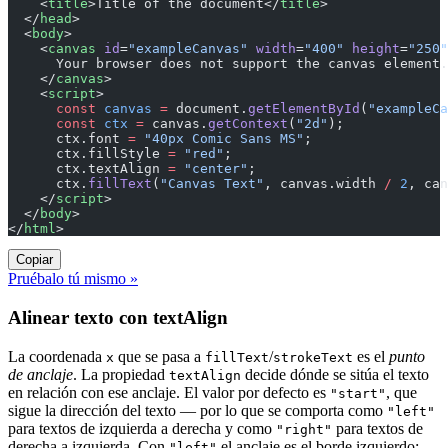
    <
title
>Title of the document</
title
>
  </
head
>
  <
body
>
    <
canvas
 id
=
"exampleCanvas"
 width
=
"400"
 height
=
"250"
      Your browser does not support the canvas element.
    </
canvas
>
    <
script
>
      const
 canvas
 =
 document.
getElementById
(
"exampleCa
      const
 ctx
 =
 canvas.
getContext
(
"2d"
);
      ctx.font 
=
 "40px Comic Sans MS"
;
      ctx.fillStyle 
=
 "red"
;
      ctx.textAlign 
=
 "center"
;
      ctx.
fillText
(
"Canvas Text"
, canvas.width 
/
 2
, can
    </
script
>
  </
body
>
</
html
>
Copiar
Pruébalo tú mismo »
Alinear texto con textAlign
La coordenada
que se pasa a
/
es el
punto
x
fillText
strokeText
de anclaje
. La propiedad
decide dónde se sitúa el texto
textAlign
en relación con ese anclaje. El valor por defecto es
, que
"start"
sigue la dirección del texto — por lo que se comporta como
"left"
para textos de izquierda a derecha y como
para textos de
"right"
derecha a izquierda. Con
el anclaje es el borde izquierdo;
"left"