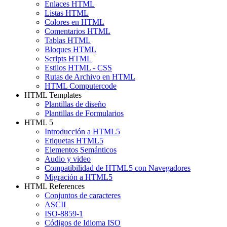
Enlaces HTML
Listas HTML
Colores en HTML
Comentarios HTML
Tablas HTML
Bloques HTML
Scripts HTML
Estilos HTML - CSS
Rutas de Archivo en HTML
HTML Computercode
HTML Templates
Plantillas de diseño
Plantillas de Formularios
HTML 5
Introducción a HTML5
Etiquetas HTML5
Elementos Semánticos
Audio y video
Compatibilidad de HTML5 con Navegadores
Migración a HTML5
HTML References
Conjuntos de caracteres
ASCII
ISO-8859-1
Códigos de Idioma ISO