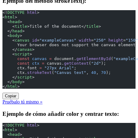
Ejemplo del método strokeText():
<!
DOCTYPE
 html
>
<
html
>
  <
head
>
    <
title
>Title of the document</
title
>
  </
head
>
  <
body
>
    <
canvas
 id
=
"exampleCanvas"
 width
=
"250"
 height
=
"150"
      Your browser does not support the canvas element.
    </
canvas
>
    <
script
>
      const
 canvas
 =
 document.
getElementById
(
"exampleCa
      const
 ctx
 =
 canvas.
getContext
(
"2d"
);
      ctx.font 
=
 "27px Arial"
;
      ctx.
strokeText
(
"Canvas text"
, 
40
, 
70
);
    </
script
>
  </
body
>
</
html
>
Copiar
Pruébalo tú mismo »
Ejemplo de cómo añadir color y centrar texto:
<!
DOCTYPE
 html
>
<
html
>
  <
head
>