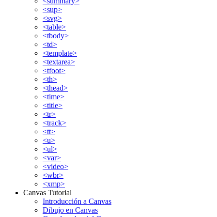
<summary>
<sup>
<svg>
<table>
<tbody>
<td>
<template>
<textarea>
<tfoot>
<th>
<thead>
<time>
<title>
<tr>
<track>
<tt>
<u>
<ul>
<var>
<video>
<wbr>
<xmp>
Canvas Tutorial
Introducción a Canvas
Dibujo en Canvas