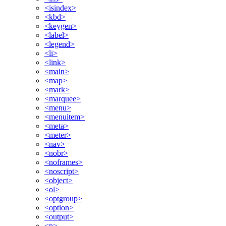
<isindex>
<kbd>
<keygen>
<label>
<legend>
<li>
<link>
<main>
<map>
<mark>
<marquee>
<menu>
<menuitem>
<meta>
<meter>
<nav>
<nobr>
<noframes>
<noscript>
<object>
<ol>
<optgroup>
<option>
<output>
<p>