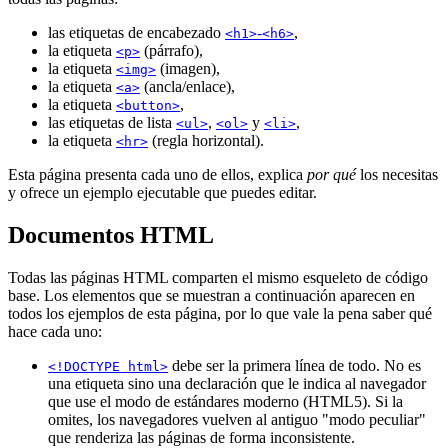
las etiquetas de encabezado
-
,
<h1>
<h6>
la etiqueta
(párrafo),
<p>
la etiqueta
(imagen),
<img>
la etiqueta
(ancla/enlace),
<a>
la etiqueta
,
<button>
las etiquetas de lista
,
y
,
<ul>
<ol>
<li>
la etiqueta
(regla horizontal).
<hr>
Esta página presenta cada uno de ellos, explica
por qué
los necesitas
y ofrece un ejemplo ejecutable que puedes editar.
Documentos HTML
Todas las páginas HTML comparten el mismo esqueleto de código
base. Los elementos que se muestran a continuación aparecen en
todos los ejemplos de esta página, por lo que vale la pena saber qué
hace cada uno:
debe ser la primera línea de todo. No es
<!DOCTYPE html>
una etiqueta sino una declaración que le indica al navegador
que use el modo de estándares moderno (HTML5). Si la
omites, los navegadores vuelven al antiguo "modo peculiar"
que renderiza las páginas de forma inconsistente.