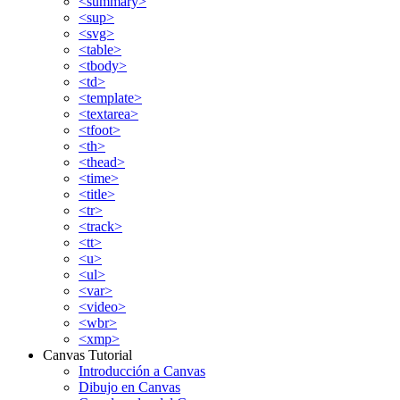
<summary>
<sup>
<svg>
<table>
<tbody>
<td>
<template>
<textarea>
<tfoot>
<th>
<thead>
<time>
<title>
<tr>
<track>
<tt>
<u>
<ul>
<var>
<video>
<wbr>
<xmp>
Canvas Tutorial
Introducción a Canvas
Dibujo en Canvas