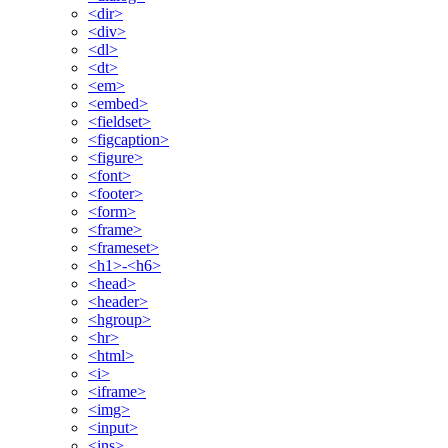
<dir>
<div>
<dl>
<dt>
<em>
<embed>
<fieldset>
<figcaption>
<figure>
<font>
<footer>
<form>
<frame>
<frameset>
<h1>-<h6>
<head>
<header>
<hgroup>
<hr>
<html>
<i>
<iframe>
<img>
<input>
<ins>