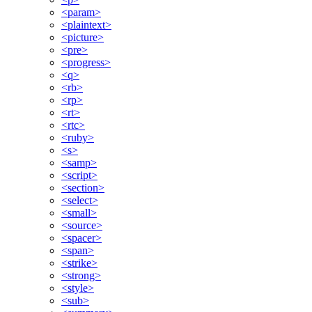
<param>
<plaintext>
<picture>
<pre>
<progress>
<q>
<rb>
<rp>
<rt>
<rtc>
<ruby>
<s>
<samp>
<script>
<section>
<select>
<small>
<source>
<spacer>
<span>
<strike>
<strong>
<style>
<sub>