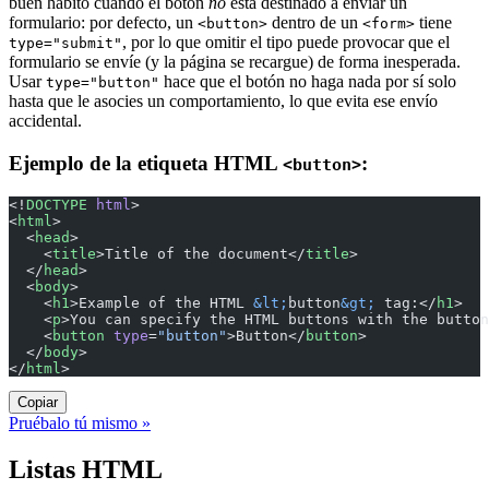
buen hábito cuando el botón
no
está destinado a enviar un
formulario: por defecto, un
dentro de un
tiene
<button>
<form>
, por lo que omitir el tipo puede provocar que el
type="submit"
formulario se envíe (y la página se recargue) de forma inesperada.
Usar
hace que el botón no haga nada por sí solo
type="button"
hasta que le asocies un comportamiento, lo que evita ese envío
accidental.
Ejemplo de la etiqueta HTML
:
<button>
<!
DOCTYPE
 html
>
<
html
>
  <
head
>
    <
title
>Title of the document</
title
>
  </
head
>
  <
body
>
    <
h1
>Example of the HTML 
&lt;
button
&gt;
 tag:</
h1
>
    <
p
>You can specify the HTML buttons with the button
    <
button
 type
=
"button"
>Button</
button
>
  </
body
>
</
html
>
Copiar
Pruébalo tú mismo »
Listas HTML