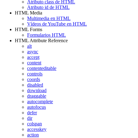
Atributo class de HTML
Atributo id de HTML
HTML Media
Multimedia en HTML
Vídeos de YouTube en HTML
HTML Forms
Formularios HTML
HTML Attribute Reference
alt
async
accept
content
contenteditable
controls
coords
disabled
download
draggable
autocomplete
autofocus
defer
dir
colspan
accesskey
action