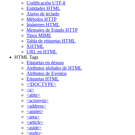
Codificación UTF-8
Entidades HTML
Atajos de teclado
Métodos HTTP
Imágenes HTML
Mensajes de Estado HTTP
Tipos MIME
Tabla de etiquetas HTML
XHTML
URL en HTML
HTML Tags
Etiquetas en desuso
Atributos globales de HTML
Atributos de Eventos
Etiquetas HTML
<!DOCTYPE>
<a>
<abbr>
<acronym>
<address>
<applet>
<area>
<article>
<aside>
<audio>