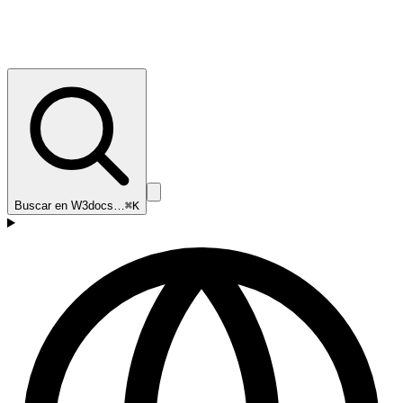
Buscar en W3docs…
⌘K