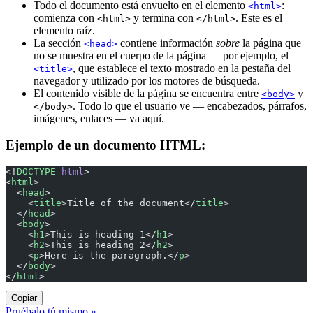
Todo el documento está envuelto en el elemento
:
<html>
comienza con
y termina con
. Este es el
<html>
</html>
elemento raíz.
La sección
contiene información
sobre
la página que
<head>
no se muestra en el cuerpo de la página — por ejemplo, el
, que establece el texto mostrado en la pestaña del
<title>
navegador y utilizado por los motores de búsqueda.
El contenido visible de la página se encuentra entre
y
<body>
. Todo lo que el usuario ve — encabezados, párrafos,
</body>
imágenes, enlaces — va aquí.
Ejemplo de un documento HTML:
<!
DOCTYPE
 html
>
<
html
>
  <
head
>
    <
title
>Title of the document</
title
>
  </
head
>
  <
body
>
    <
h1
>This is heading 1</
h1
>
    <
h2
>This is heading 2</
h2
>
    <
p
>Here is the paragraph.</
p
>
  </
body
>
</
html
>
Copiar
Pruébalo tú mismo »