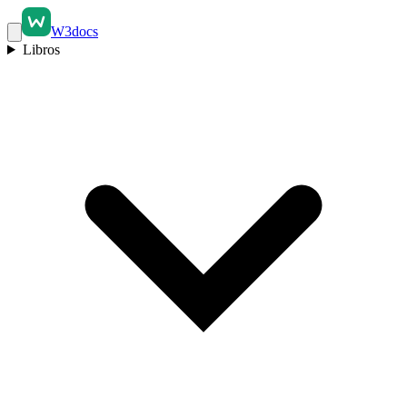
W3docs
Libros