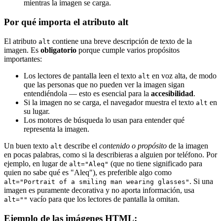
mientras la imagen se carga.
Por qué importa el atributo alt
El atributo
contiene una breve descripción de texto de la
alt
imagen. Es
obligatorio
porque cumple varios propósitos
importantes:
Los lectores de pantalla leen el texto
en voz alta, de modo
alt
que las personas que no pueden ver la imagen sigan
entendiéndola — esto es esencial para la
accesibilidad
.
Si la imagen no se carga, el navegador muestra el texto
en
alt
su lugar.
Los motores de búsqueda lo usan para entender qué
representa la imagen.
Un buen texto
describe el
contenido o propósito
de la imagen
alt
en pocas palabras, como si la describieras a alguien por teléfono. Por
ejemplo, en lugar de
(que no tiene significado para
alt="Aleq"
quien no sabe qué es "Aleq"), es preferible algo como
. Si una
alt="Portrait of a smiling man wearing glasses"
imagen es puramente decorativa y no aporta información, usa
vacío para que los lectores de pantalla la omitan.
alt=""
Ejemplo de las imágenes HTML: