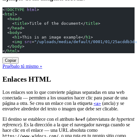
<!
DOCTYPE
 html
>
<
html
>
  <
head
>
    <
title
>Title of the document</
title
>
  </
head
>
  <
body
>
    <
h1
>This is an image example</
h1
>
    <
img
 src
=
"/uploads/media/default/0001/01/25acddb3da
  </
body
>
</
html
>
Copiar
Pruébalo tú mismo »
Enlaces HTML
Los enlaces son lo que convierte páginas separadas en una web
conectada — permiten a los usuarios hacer clic para pasar de una
página a otra. Se crea un enlace con la etiqueta
(ancla) y se
<a>
envuelve alrededor del texto o imagen que debe ser clicable.
El destino se establece con el atributo
(abreviatura de
hypertext
href
reference
). Es la dirección a la que el navegador navega cuando se
hace clic en el enlace — una URL absoluta como
, o una ruta en tu propio sitio como
https://www.w3docs.com/