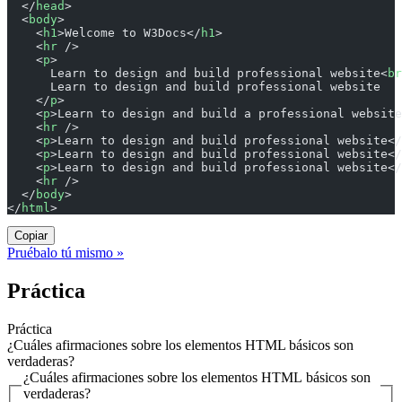
  </
head
>
  <
body
>
    <
h1
>Welcome to W3Docs</
h1
>
    <
hr
 />
    <
p
>
      Learn to design and build professional website<
br
      Learn to design and build professional website
    </
p
>
    <
p
>Learn to design and build a professional website
    <
hr
 />
    <
p
>Learn to design and build professional website</
    <
p
>Learn to design and build professional website</
    <
p
>Learn to design and build professional website</
    <
hr
 />
  </
body
>
</
html
>
Copiar
Pruébalo tú mismo »
Práctica
Práctica
¿Cuáles afirmaciones sobre los elementos HTML básicos son
verdaderas?
¿Cuáles afirmaciones sobre los elementos HTML básicos son
verdaderas?