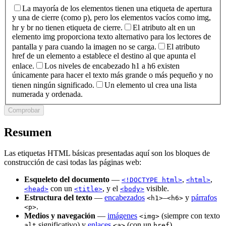
La mayoría de los elementos tienen una etiqueta de apertura
y una de cierre (como p), pero los elementos vacíos como img,
hr y br no tienen etiqueta de cierre.
El atributo alt en un
elemento img proporciona texto alternativo para los lectores de
pantalla y para cuando la imagen no se carga.
El atributo
href de un elemento a establece el destino al que apunta el
enlace.
Los niveles de encabezado h1 a h6 existen
únicamente para hacer el texto más grande o más pequeño y no
tienen ningún significado.
Un elemento ul crea una lista
numerada y ordenada.
Comprobar
Resumen
Las etiquetas HTML básicas presentadas aquí son los bloques de
construcción de casi todas las páginas web:
Esqueleto del documento
—
,
,
<!DOCTYPE html>
<html>
con un
, y el
visible.
<head>
<title>
<body>
Estructura del texto
—
encabezados
–
y
párrafos
<h1>
<h6>
.
<p>
Medios y navegación
—
imágenes
(siempre con texto
<img>
significativo) y
enlaces
(con un
).
alt
<a>
href