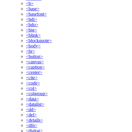
<b>
<base>
<basefont>
<bdi>
<bdo>
<big>
<blink>
<blockquote>
<body>
<br>
<button>
<canvas>
<caption>
<center>
<cite>
<code>
<col>
<colgroup>
<data>
<datalist>
<dd>
<del>
<details>
<dfn>
<dialog>