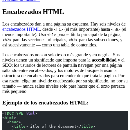
Encabezados HTML
Los encabezados dan a una página su esquema. Hay seis niveles de
encabezados HTML
, desde
(el más importante) hasta
(el
<h1>
<h6>
menos importante). Usa
para el título principal de la página,
<h1>
para las secciones principales,
para las subsecciones, y
<h2>
<h3>
así sucesivamente — como una tabla de contenidos.
Los encabezados no son solo texto más grande y en negrita. Sus
niveles tienen un significado que importa para la
accesibilidad
y el
SEO
: los usuarios de lectores de pantalla navegan por una página
saltando entre encabezados, y los motores de búsqueda usan la
estructura de encabezados para entender de qué trata la página. Por
esa razón, elige un nivel de encabezado por su significado, no por su
tamaño — nunca saltes niveles solo para hacer que el texto parezca
más pequeño.
Ejemplo de los encabezados HTML:
<!
DOCTYPE
 html
>
<
html
>
  <
head
>
    <
title
>Title of the document</
title
>