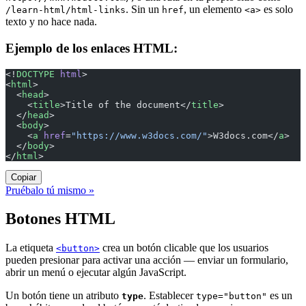
. Sin un
, un elemento
es solo
/learn-html/html-links
href
<a>
texto y no hace nada.
Ejemplo de los enlaces HTML:
<!
DOCTYPE
 html
>
<
html
>
  <
head
>
    <
title
>Title of the document</
title
>
  </
head
>
  <
body
>
    <
a
 href
=
"https://www.w3docs.com/"
>W3docs.com</
a
>
  </
body
>
</
html
>
Copiar
Pruébalo tú mismo »
Botones HTML
La etiqueta
crea un botón clicable que los usuarios
<button>
pueden presionar para activar una acción — enviar un formulario,
abrir un menú o ejecutar algún JavaScript.
Un botón tiene un atributo
. Establecer
es un
type
type="button"