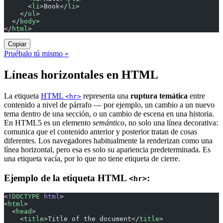
      <
li
>Book</
li
>
    </
ol
>
  </
body
>
</
html
>
Copiar
Pruébalo tú mismo »
Líneas horizontales en HTML
La etiqueta
HTML
representa una
ruptura temática
entre
<hr>
contenido a nivel de párrafo — por ejemplo, un cambio a un nuevo
tema dentro de una sección, o un cambio de escena en una historia.
En HTML5 es un elemento
semántico
, no solo una línea decorativa:
comunica que el contenido anterior y posterior tratan de cosas
diferentes. Los navegadores habitualmente la renderizan como una
línea horizontal, pero esa es solo su apariencia predeterminada. Es
una etiqueta vacía, por lo que no tiene etiqueta de cierre.
Ejemplo de la etiqueta HTML
:
<hr>
<!
DOCTYPE
 html
>
<
html
>
  <
head
>
    <
title
>Title of the document</
title
>