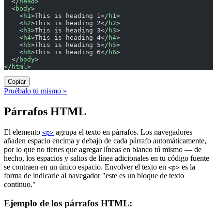
  </
head
>
  <
body
>
    <
h1
>This is heading 1</
h1
>
    <
h2
>This is heading 2</
h2
>
    <
h3
>This is heading 3</
h3
>
    <
h4
>This is heading 4</
h4
>
    <
h5
>This is heading 5</
h5
>
    <
h6
>This is heading 6</
h6
>
  </
body
>
</
html
>
Copiar
Pruébalo tú mismo »
Párrafos HTML
El elemento
agrupa el texto en párrafos. Los navegadores
<p>
añaden espacio encima y debajo de cada párrafo automáticamente,
por lo que no tienes que agregar líneas en blanco tú mismo — de
hecho, los espacios y saltos de línea adicionales en tu código fuente
se contraen en un único espacio. Envolver el texto en
es la
<p>
forma de indicarle al navegador "este es un bloque de texto
continuo."
Ejemplo de los párrafos HTML: