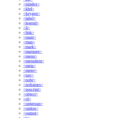
<isindex>
<kbd>
<keygen>
<label>
<legend>
<li>
<link>
<main>
<map>
<mark>
<marquee>
<menu>
<menuitem>
<meta>
<meter>
<nav>
<nobr>
<noframes>
<noscript>
<object>
<ol>
<optgroup>
<option>
<output>
<p>