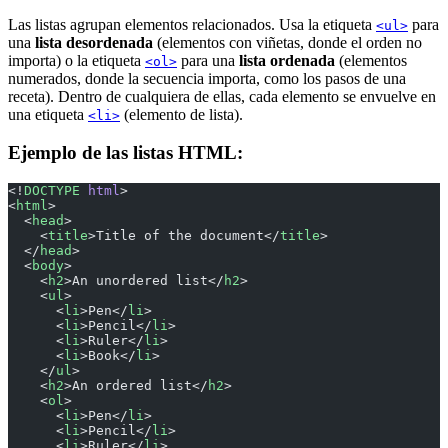
Las listas agrupan elementos relacionados. Usa la etiqueta
para
<ul>
una
lista desordenada
(elementos con viñetas, donde el orden no
importa) o la etiqueta
para una
lista ordenada
(elementos
<ol>
numerados, donde la secuencia importa, como los pasos de una
receta). Dentro de cualquiera de ellas, cada elemento se envuelve en
una etiqueta
(elemento de lista).
<li>
Ejemplo de las listas HTML:
<!
DOCTYPE
 html
>
<
html
>
  <
head
>
    <
title
>Title of the document</
title
>
  </
head
>
  <
body
>
    <
h2
>An unordered list</
h2
>
    <
ul
>
      <
li
>Pen</
li
>
      <
li
>Pencil</
li
>
      <
li
>Ruler</
li
>
      <
li
>Book</
li
>
    </
ul
>
    <
h2
>An ordered list</
h2
>
    <
ol
>
      <
li
>Pen</
li
>
      <
li
>Pencil</
li
>
      <
li
>Ruler</
li
>