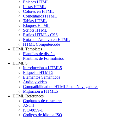
Enlaces HTML
Listas HTML
Colores en HTML
Comentarios HTML
Tablas HTML
Bloques HTML
Scripts HTML
Estilos HTML - CSS
Rutas de Archivo en HTML
HTML Computercode
HTML Templates
Plantillas de diseño
Plantillas de Formularios
HTML 5
Introducción a HTML5
Etiquetas HTML5
Elementos Semánticos
Audio y video
Compatibilidad de HTML5 con Navegadores
Migración a HTML5
HTML References
Conjuntos de caracteres
ASCII
ISO-8859-1
Códigos de Idioma ISO