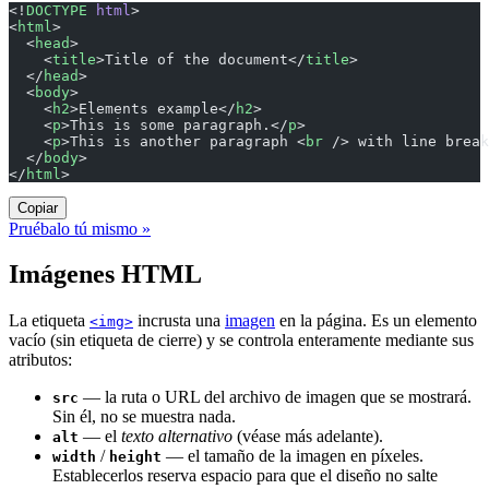
<!
DOCTYPE
 html
>
<
html
>
  <
head
>
    <
title
>Title of the document</
title
>
  </
head
>
  <
body
>
    <
h2
>Elements example</
h2
>
    <
p
>This is some paragraph.</
p
>
    <
p
>This is another paragraph <
br
 /> with line break
  </
body
>
</
html
>
Copiar
Pruébalo tú mismo »
Imágenes HTML
La etiqueta
incrusta una
imagen
en la página. Es un elemento
<img>
vacío (sin etiqueta de cierre) y se controla enteramente mediante sus
atributos:
— la ruta o URL del archivo de imagen que se mostrará.
src
Sin él, no se muestra nada.
— el
texto alternativo
(véase más adelante).
alt
/
— el tamaño de la imagen en píxeles.
width
height
Establecerlos reserva espacio para que el diseño no salte