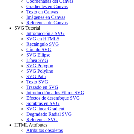
Coordenadas del Canvas
Gradientes en Canvas
Texto en Canvas
Imágenes en Canvas
Referencia de Canvas
SVG Tutorial
Introducción a SVG
SVG en HTML5
Rectángulo SVG
Círculo SVG
SVG Ellipse
Línea SVG
SVG Polygon
SVG Polyline
SVG Path
Texto SVG
Trazado en SVG
Introducción a los Filtros SVG
Efectos de desenfoque SVG
Sombras en SVG
SVG linearGradient
Degradado Radial SVG
Referencia SVG
HTML Attributes
Atributos obsoletos