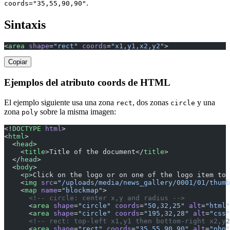
.
coords="35,55,90,90"
Sintaxis
<
area
 shape
=
"rect"
 coords
=
"x1,y1,x2,y2"
>
Copiar
Ejemplos del atributo coords de HTML
El ejemplo siguiente usa una zona
, dos zonas
y una
rect
circle
zona
sobre la misma imagen:
poly
<!
DOCTYPE
 html
>
<
html
>
  <
head
>
    <
title
>Title of the document</
title
>
  </
head
>
  <
body
>
    <
p
>Click on the logo or on one of the logo item to 
    <
img
 src
=
"/uploads/media/news_gallery/0001/01/thumb
    <
map
 name
=
"blockmap"
>
      <!-- circle: center x,y and radius -->
      <
area
 shape
=
"circle"
 coords
=
"50,32,25"
 alt
=
"html"
      <
area
 shape
=
"circle"
 coords
=
"195,32,28"
 alt
=
"css"
      <!-- rect: top-left x1,y1 then bottom-right x2,y2
      <
area
 shape
=
"rect"
 coords
=
"35,55,90,90"
 alt
=
"php"