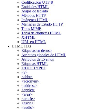
Codificación UTF-8
Entidades HTML
Atajos de teclado
Métodos HTTP
Imágenes HTML
Mensajes de Estado HTTP
Tipos MIME
Tabla de etiquetas HTML
XHTML
URL en HTML
HTML Tags
Etiquetas en desuso
Atributos globales de HTML
Atributos de Eventos
Etiquetas HTML
<!DOCTYPE>
<a>
<abbr>
<acronym>
<address>
<applet>
<area>
<article>
<aside>
<audio>