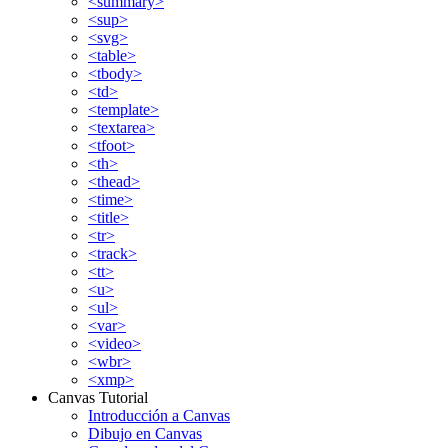
<summary>
<sup>
<svg>
<table>
<tbody>
<td>
<template>
<textarea>
<tfoot>
<th>
<thead>
<time>
<title>
<tr>
<track>
<tt>
<u>
<ul>
<var>
<video>
<wbr>
<xmp>
Canvas Tutorial
Introducción a Canvas
Dibujo en Canvas