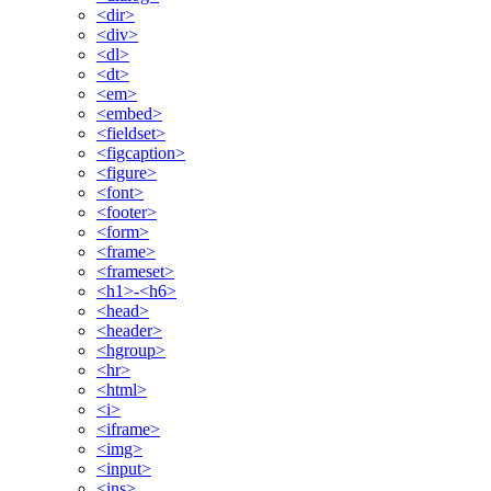
<dir>
<div>
<dl>
<dt>
<em>
<embed>
<fieldset>
<figcaption>
<figure>
<font>
<footer>
<form>
<frame>
<frameset>
<h1>-<h6>
<head>
<header>
<hgroup>
<hr>
<html>
<i>
<iframe>
<img>
<input>
<ins>