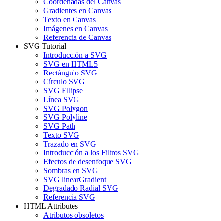
Coordenadas del Canvas
Gradientes en Canvas
Texto en Canvas
Imágenes en Canvas
Referencia de Canvas
SVG Tutorial
Introducción a SVG
SVG en HTML5
Rectángulo SVG
Círculo SVG
SVG Ellipse
Línea SVG
SVG Polygon
SVG Polyline
SVG Path
Texto SVG
Trazado en SVG
Introducción a los Filtros SVG
Efectos de desenfoque SVG
Sombras en SVG
SVG linearGradient
Degradado Radial SVG
Referencia SVG
HTML Attributes
Atributos obsoletos