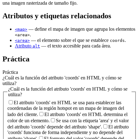
una imagen rasterizada de tamaño fijo.
Atributos y etiquetas relacionados
— define el mapa de imagen que agrupa los elementos
<map>
.
<area>
— el elemento sobre el que se establece
.
<area>
coords
Atributo
— el texto accesible para cada área.
alt
Práctica
Práctica
¿Cuál es la función del atributo 'coords' en HTML y cómo se
utiliza?
¿Cuál es la función del atributo 'coords' en HTML y cómo se
utiliza?
El atributo 'coords' en HTML se usa para establecer las
coordenadas de la región hotspot en un mapa de imagen del
lado del cliente.
El atributo 'coords' en HTML determina el
color de un elemento.
Se usa con la etiqueta 'area' y el valor
del atributo 'coords' depende del atributo 'shape'.
El atributo
'coords' funciona de forma independiente y no depende del
atributo 'shape'.
El formato del valor 'coords' depende del