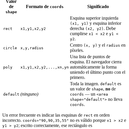
Valor
de
Formato de
Significado
coords
shape
Esquina superior izquierda
y esquina inferior
(x1, y1)
derecha
. Debe
rect
x1,y1,x2,y2
(x2, y2)
cumplirse
e
x1 < x2
y1 <
.
y2
Centro
y el
en
(x, y)
radius
circle
x,y,radius
píxeles.
Una lista de puntos de
esquina. El navegador cierra
automáticamente la forma
poly
x1,y1,x2,y2,...,xn,yn
uniendo el último punto con el
primero.
Toda la imagen.
es
default
un valor de
,
no
de
shape
(ninguno)
— un
default
coords
<area
no lleva
shape="default">
.
coords
Un error frecuente es indicar las esquinas de
en orden
rect
incorrecto.
no es válido porque
e
coords="90,90,35,55"
x1 > x2
; escrito correctamente, ese rectángulo es
y1 > y2