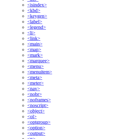
<isindex>
<kbd>
<keygen>
<label>
<legend>
<li>
<link>
<main>
<map>
<mark>
<marquee>
<menu>
<menuitem>
<meta>
<meter>
<nav>
<nobr>
<noframes>
<noscript>
<object>
<ol>
<optgroup>
<option>
<output>
<p>