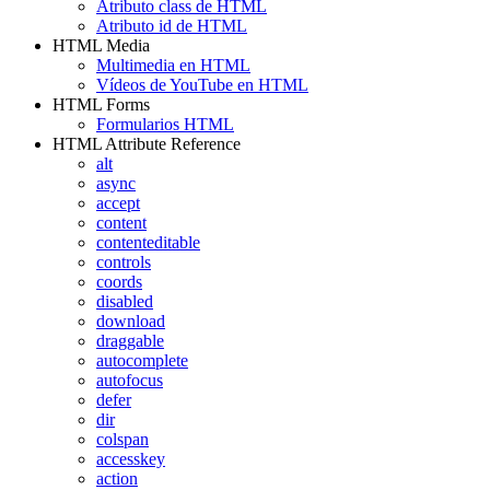
Atributo class de HTML
Atributo id de HTML
HTML Media
Multimedia en HTML
Vídeos de YouTube en HTML
HTML Forms
Formularios HTML
HTML Attribute Reference
alt
async
accept
content
contenteditable
controls
coords
disabled
download
draggable
autocomplete
autofocus
defer
dir
colspan
accesskey
action