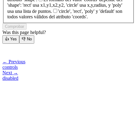
'shape': 'rect' usa x1,y1,x2,y2, 'circle' usa x,y,radius, y 'poly'
usa una lista de puntos.
'circle', 'rect', 'poly' y 'default' son
todos valores válidos del atributo 'coords'.
Comprobar
Was this page helpful?
👍
Yes
👎
No
← Previous
controls
Next →
disabled