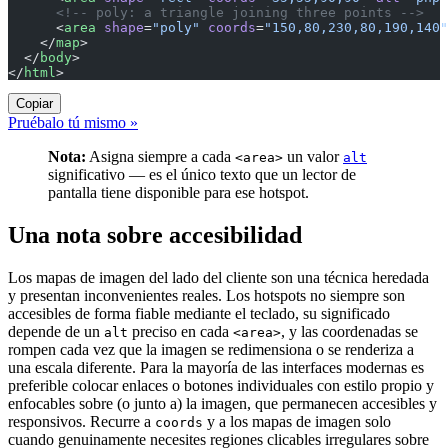
      <!-- poly: a triangle joining three points -->
      <
area
 shape
=
"poly"
 coords
=
"150,80,230,80,190,140"
    </
map
>
  </
body
>
</
html
>
Copiar
Pruébalo tú mismo »
Nota:
Asigna siempre a cada
un valor
<area>
alt
significativo — es el único texto que un lector de
pantalla tiene disponible para ese hotspot.
Una nota sobre accesibilidad
Los mapas de imagen del lado del cliente son una técnica heredada
y presentan inconvenientes reales. Los hotspots no siempre son
accesibles de forma fiable mediante el teclado, su significado
depende de un
preciso en cada
, y las coordenadas se
alt
<area>
rompen cada vez que la imagen se redimensiona o se renderiza a
una escala diferente. Para la mayoría de las interfaces modernas es
preferible colocar enlaces o botones individuales con estilo propio y
enfocables sobre (o junto a) la imagen, que permanecen accesibles y
responsivos. Recurre a
y a los mapas de imagen solo
coords
cuando genuinamente necesites regiones clicables irregulares sobre