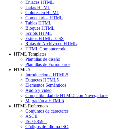
Enlaces HTML
Listas HTML
Colores en HTML
Comentarios HTML
Tablas HTML
Bloques HTML
Scripts HTML
Estilos HTML - CSS
Rutas de Archivo en HTML
HTML Computercode
HTML Templates
Plantillas de diseño
Plantillas de Formularios
HTML 5
Introducción a HTML5
Etiquetas HTML5
Elementos Semánticos
Audio y video
Compatibilidad de HTML5 con Navegadores
Migración a HTML5
HTML References
Conjuntos de caracteres
ASCII
ISO-8859-1
Códigos de Idioma ISO