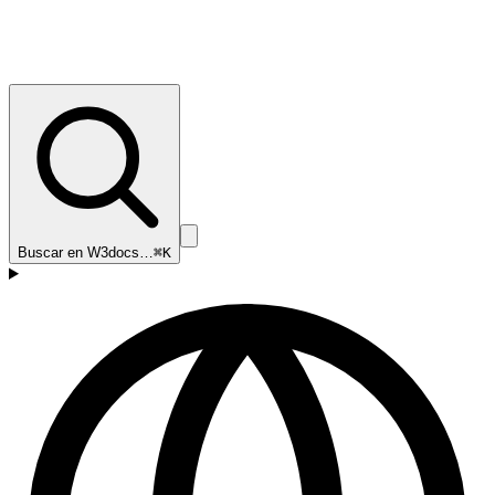
Buscar en W3docs…
⌘K