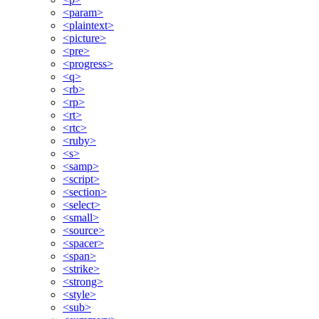
<param>
<plaintext>
<picture>
<pre>
<progress>
<q>
<rb>
<rp>
<rt>
<rtc>
<ruby>
<s>
<samp>
<script>
<section>
<select>
<small>
<source>
<spacer>
<span>
<strike>
<strong>
<style>
<sub>