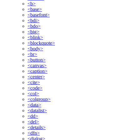
<b>
<base>
<basefont>
<bdi>
<bdo>
<big>
<blink>
<blockquote>
<body>
<br>
<button>
<canvas>
<caption>
<center>
<cite>
<code>
<col>
<colgroup>
<data>
<datalist>
<dd>
<del>
<details>
<dfn>
<dialog>