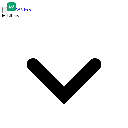
W3docs
Libros