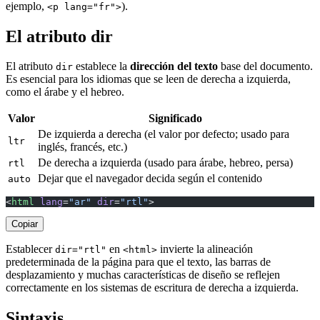
ejemplo,
).
<p lang="fr">
El atributo dir
El atributo
establece la
dirección del texto
base del documento.
dir
Es esencial para los idiomas que se leen de derecha a izquierda,
como el árabe y el hebreo.
Valor
Significado
De izquierda a derecha (el valor por defecto; usado para
ltr
inglés, francés, etc.)
De derecha a izquierda (usado para árabe, hebreo, persa)
rtl
Dejar que el navegador decida según el contenido
auto
<
html
 lang
=
"ar"
 dir
=
"rtl"
>
Copiar
Establecer
en
invierte la alineación
dir="rtl"
<html>
predeterminada de la página para que el texto, las barras de
desplazamiento y muchas características de diseño se reflejen
correctamente en los sistemas de escritura de derecha a izquierda.
Sintaxis