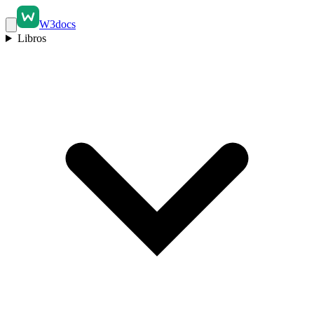
W3docs
Libros