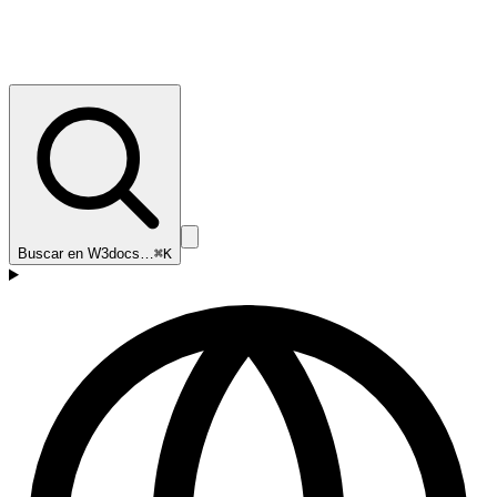
Buscar en W3docs…
⌘K