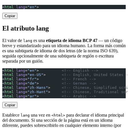
<
html
 lang
=
"en"
>
Copiar
El atributo lang
El valor de
es una
etiqueta de idioma BCP 47
— un código
lang
breve y estandarizado para un idioma humano. La forma más común
es una subtiqueta de idioma de dos letras (de la norma ISO 639),
seguida opcionalmente de una subtiqueta de región o escritura
separada por un guión.
<
html
 lang
=
"en"
>          
<!-- English -->
<
html
 lang
=
"en-US"
>       
<!-- English, United States -
<
html
 lang
=
"fr"
>          
<!-- French -->
<
html
 lang
=
"de"
>          
<!-- German -->
<
html
 lang
=
"zh-Hans"
>     
<!-- Chinese, Simplified scri
<
html
 lang
=
"zh-Hant"
>     
<!-- Chinese, Traditional scr
<
html
 lang
=
"ar"
>          
<!-- Arabic -->
Copiar
Establece
una vez en
para declarar el idioma principal
lang
<html>
del documento. Si una sección de la página está en un idioma
diferente, puedes sobrescribirlo en cualquier elemento interno (por