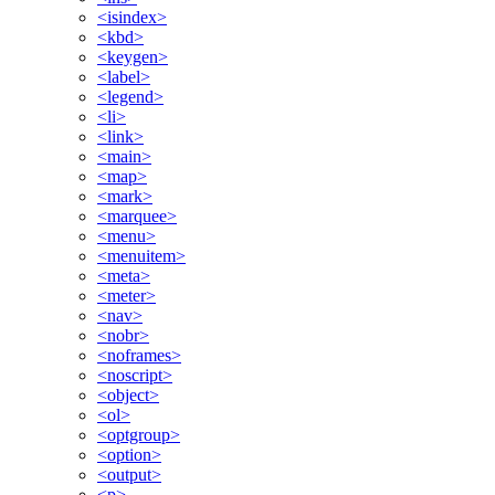
<isindex>
<kbd>
<keygen>
<label>
<legend>
<li>
<link>
<main>
<map>
<mark>
<marquee>
<menu>
<menuitem>
<meta>
<meter>
<nav>
<nobr>
<noframes>
<noscript>
<object>
<ol>
<optgroup>
<option>
<output>
<p>