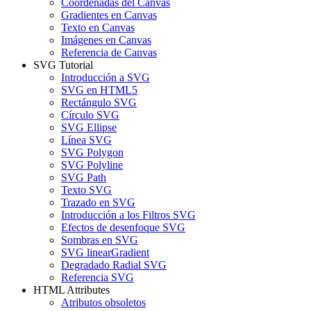
Coordenadas del Canvas
Gradientes en Canvas
Texto en Canvas
Imágenes en Canvas
Referencia de Canvas
SVG Tutorial
Introducción a SVG
SVG en HTML5
Rectángulo SVG
Círculo SVG
SVG Ellipse
Línea SVG
SVG Polygon
SVG Polyline
SVG Path
Texto SVG
Trazado en SVG
Introducción a los Filtros SVG
Efectos de desenfoque SVG
Sombras en SVG
SVG linearGradient
Degradado Radial SVG
Referencia SVG
HTML Attributes
Atributos obsoletos