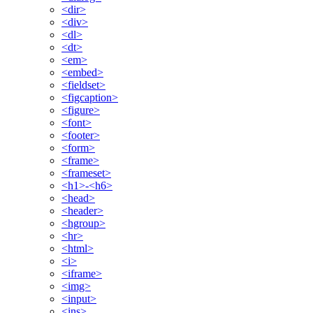
<dir>
<div>
<dl>
<dt>
<em>
<embed>
<fieldset>
<figcaption>
<figure>
<font>
<footer>
<form>
<frame>
<frameset>
<h1>-<h6>
<head>
<header>
<hgroup>
<hr>
<html>
<i>
<iframe>
<img>
<input>
<ins>