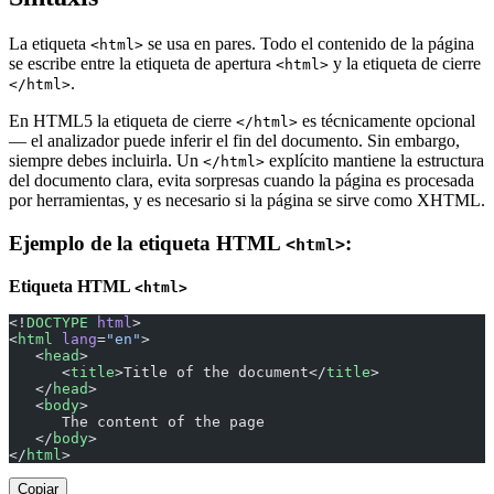
La etiqueta
se usa en pares. Todo el contenido de la página
<html>
se escribe entre la etiqueta de apertura
y la etiqueta de cierre
<html>
.
</html>
En HTML5 la etiqueta de cierre
es técnicamente opcional
</html>
— el analizador puede inferir el fin del documento. Sin embargo,
siempre debes incluirla. Un
explícito mantiene la estructura
</html>
del documento clara, evita sorpresas cuando la página es procesada
por herramientas, y es necesario si la página se sirve como XHTML.
Ejemplo de la etiqueta HTML
:
<html>
Etiqueta HTML
<html>
<!
DOCTYPE
 html
>
<
html
 lang
=
"en"
>
   <
head
>
      <
title
>Title of the document</
title
>
   </
head
>
   <
body
>
      The content of the page
   </
body
>
</
html
>
Copiar