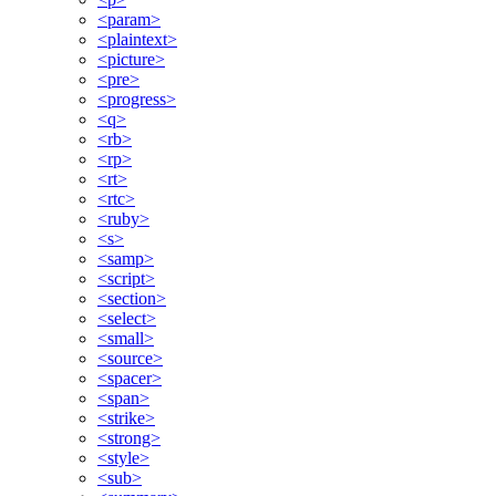
<param>
<plaintext>
<picture>
<pre>
<progress>
<q>
<rb>
<rp>
<rt>
<rtc>
<ruby>
<s>
<samp>
<script>
<section>
<select>
<small>
<source>
<spacer>
<span>
<strike>
<strong>
<style>
<sub>