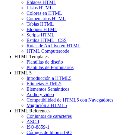
Enlaces HTML
Listas HTML
Colores en HTML
Comentarios HTML
Tablas HTML
Bloques HTML
Scripts HTML
Estilos HTML - CSS
Rutas de Archivo en HTML
HTML Computercode
HTML Templates
Plantillas de diseño
Plantillas de Formularios
HTML 5
Introducción a HTML5
Etiquetas HTML5
Elementos Semánticos
Audio y video
Compatibilidad de HTML5 con Navegadores
Migración a HTML5
HTML References
Conjuntos de caracteres
ASCII
ISO-8859-1
Códigos de Idioma ISO