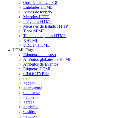
Codificación UTF-8
Entidades HTML
Atajos de teclado
Métodos HTTP
Imágenes HTML
Mensajes de Estado HTTP
Tipos MIME
Tabla de etiquetas HTML
XHTML
URL en HTML
HTML Tags
Etiquetas en desuso
Atributos globales de HTML
Atributos de Eventos
Etiquetas HTML
<!DOCTYPE>
<a>
<abbr>
<acronym>
<address>
<applet>
<area>
<article>
<aside>
<audio>