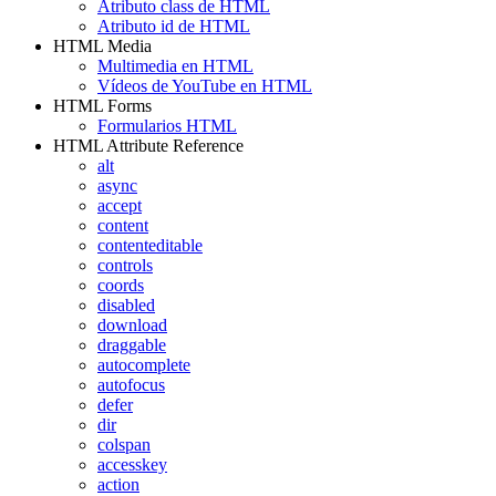
Atributo class de HTML
Atributo id de HTML
HTML Media
Multimedia en HTML
Vídeos de YouTube en HTML
HTML Forms
Formularios HTML
HTML Attribute Reference
alt
async
accept
content
contenteditable
controls
coords
disabled
download
draggable
autocomplete
autofocus
defer
dir
colspan
accesskey
action