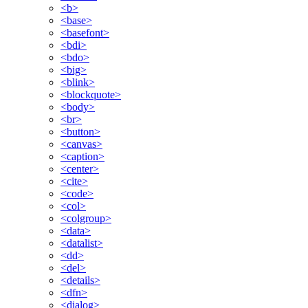
<b>
<base>
<basefont>
<bdi>
<bdo>
<big>
<blink>
<blockquote>
<body>
<br>
<button>
<canvas>
<caption>
<center>
<cite>
<code>
<col>
<colgroup>
<data>
<datalist>
<dd>
<del>
<details>
<dfn>
<dialog>