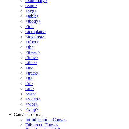
<summary>
<sup>
<svg>
<table>
<tbody>
<td>
<template>
<textarea>
<tfoot>
<th>
<thead>
<time>
<title>
<tr>
<track>
<tt>
<u>
<ul>
<var>
<video>
<wbr>
<xmp>
Canvas Tutorial
Introducción a Canvas
Dibujo en Canvas