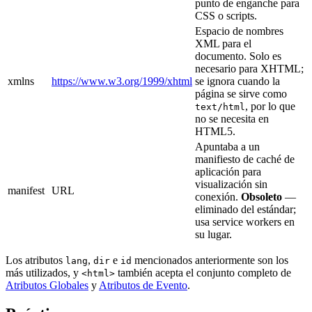
punto de enganche para
CSS o scripts.
Espacio de nombres
XML para el
documento. Solo es
necesario para XHTML;
xmlns
https://www.w3.org/1999/xhtml
se ignora cuando la
página se sirve como
, por lo que
text/html
no se necesita en
HTML5.
Apuntaba a un
manifiesto de caché de
aplicación para
visualización sin
manifest
URL
conexión.
Obsoleto
—
eliminado del estándar;
usa service workers en
su lugar.
Los atributos
,
e
mencionados anteriormente son los
lang
dir
id
más utilizados, y
también acepta el conjunto completo de
<html>
Atributos Globales
y
Atributos de Evento
.