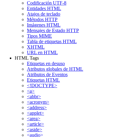
Codificación UTF-8
Entidades HTML
Atajos de teclado
Métodos HTTP
Imágenes HTML
Mensajes de Estado HTTP
Tipos MIME
Tabla de etiquetas HTML
XHTML
URL en HTML
HTML Tags
Etiquetas en desuso
Atributos globales de HTML
Atributos de Eventos
Etiquetas HTML
<!DOCTYPE>
<a>
<abbr>
<acronym>
<address>
<applet>
<area>
<article>
<aside>
<audio>