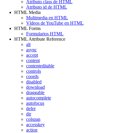
Atributo class de HTML
Atributo id de HTML
HTML Media
Multimedia en HTML
Vídeos de YouTube en HTML
HTML Forms
Formularios HTML
HTML Attribute Reference
alt
async
accept
content
contenteditable
controls
coords
disabled
download
draggable
autocomplete
autofocus
defer
dir
colspan
accesskey
action