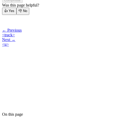
Comprobar
Was this page helpful?
👍
Yes
👎
No
← Previous
<track>
Next →
<u>
On this page