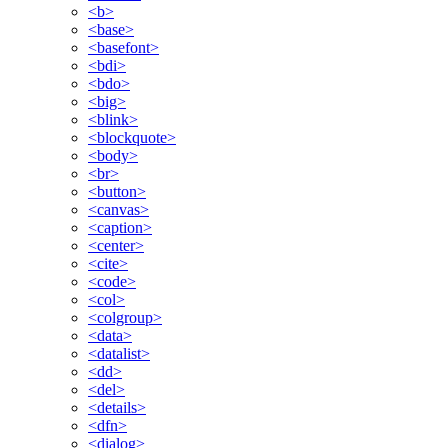
<b>
<base>
<basefont>
<bdi>
<bdo>
<big>
<blink>
<blockquote>
<body>
<br>
<button>
<canvas>
<caption>
<center>
<cite>
<code>
<col>
<colgroup>
<data>
<datalist>
<dd>
<del>
<details>
<dfn>
<dialog>