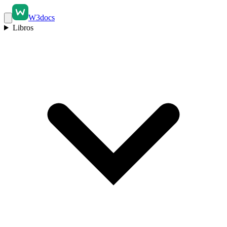
W3docs
Libros