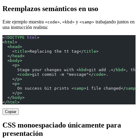
Reemplazos semánticos en uso
Este ejemplo muestra
,
y
trabajando juntos en
<code>
<kbd>
<samp>
una instrucción realista:
<!
DOCTYPE
 html
>
<
html
>
  <
head
>
    <
title
>Replacing the tt tag</
title
>
  </
head
>
  <
body
>
    <
p
>
      Stage your changes with <
kbd
>git add .</
kbd
>, the
      <
code
>git commit -m "message"</
code
>.
    </
p
>
    <
p
>
      On success Git prints <
samp
>1 file changed</
samp
>
    </
p
>
  </
body
>
</
html
>
Copiar
CSS monoespaciado únicamente para
presentación