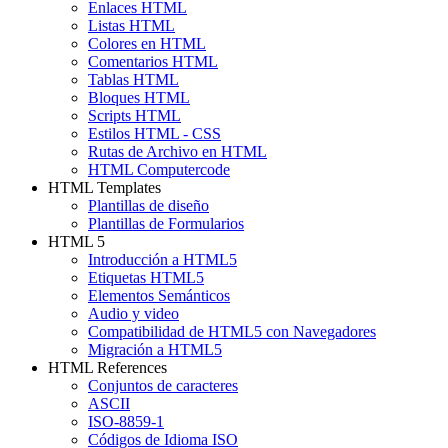
Enlaces HTML
Listas HTML
Colores en HTML
Comentarios HTML
Tablas HTML
Bloques HTML
Scripts HTML
Estilos HTML - CSS
Rutas de Archivo en HTML
HTML Computercode
HTML Templates
Plantillas de diseño
Plantillas de Formularios
HTML 5
Introducción a HTML5
Etiquetas HTML5
Elementos Semánticos
Audio y video
Compatibilidad de HTML5 con Navegadores
Migración a HTML5
HTML References
Conjuntos de caracteres
ASCII
ISO-8859-1
Códigos de Idioma ISO