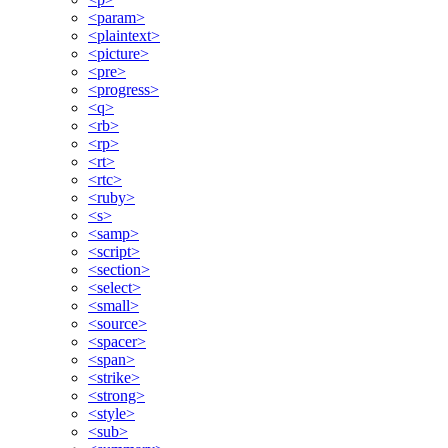
<param>
<plaintext>
<picture>
<pre>
<progress>
<q>
<rb>
<rp>
<rt>
<rtc>
<ruby>
<s>
<samp>
<script>
<section>
<select>
<small>
<source>
<spacer>
<span>
<strike>
<strong>
<style>
<sub>