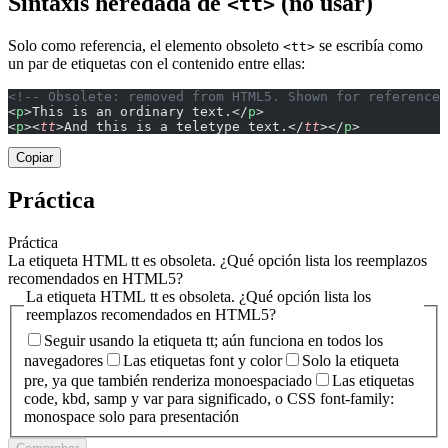
Sintaxis heredada de
(no usar)
<tt>
Solo como referencia, el elemento obsoleto
se escribía como
<tt>
un par de etiquetas con el contenido entre ellas:
<!-- Obsolete: removed from HTML5. Shown for reference 
<
p
>This is an ordinary text.</
p
>
<
p
><
tt
>And this is a teletype text.</
tt
></
p
>
Copiar
Práctica
Práctica
La etiqueta HTML tt es obsoleta. ¿Qué opción lista los reemplazos
recomendados en HTML5?
La etiqueta HTML tt es obsoleta. ¿Qué opción lista los
reemplazos recomendados en HTML5?
Seguir usando la etiqueta tt; aún funciona en todos los
navegadores
Las etiquetas font y color
Solo la etiqueta
pre, ya que también renderiza monoespaciado
Las etiquetas
code, kbd, samp y var para significado, o CSS font-family:
monospace solo para presentación