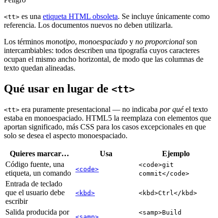
es una
etiqueta HTML obsoleta
. Se incluye únicamente como
<tt>
referencia. Los documentos nuevos no deben utilizarla.
Los términos
monotipo
,
monoespaciado
y
no proporcional
son
intercambiables: todos describen una tipografía cuyos caracteres
ocupan el mismo ancho horizontal, de modo que las columnas de
texto quedan alineadas.
Qué usar en lugar de
<tt>
era puramente presentacional — no indicaba
por qué
el texto
<tt>
estaba en monoespaciado. HTML5 la reemplaza con elementos que
aportan significado, más CSS para los casos excepcionales en que
solo se desea el aspecto monoespaciado.
Quieres marcar…
Usa
Ejemplo
Código fuente, una
<code>git
<code>
etiqueta, un comando
commit</code>
Entrada de teclado
que el usuario debe
<kbd>
<kbd>Ctrl</kbd>
escribir
Salida producida por
<samp>Build
<samp>