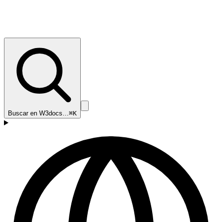
Buscar en W3docs…
⌘K