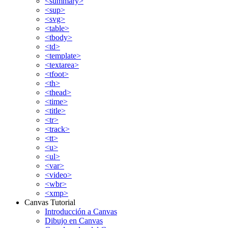
<summary>
<sup>
<svg>
<table>
<tbody>
<td>
<template>
<textarea>
<tfoot>
<th>
<thead>
<time>
<title>
<tr>
<track>
<tt>
<u>
<ul>
<var>
<video>
<wbr>
<xmp>
Canvas Tutorial
Introducción a Canvas
Dibujo en Canvas