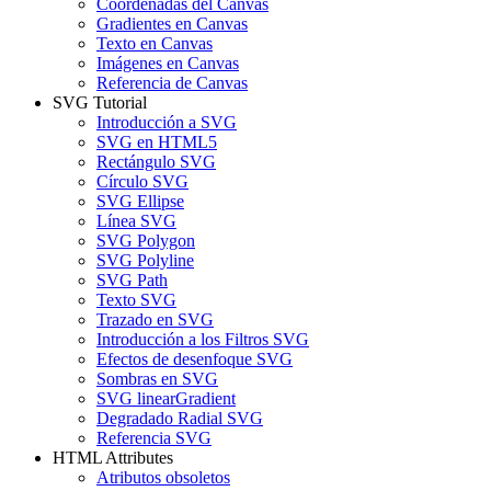
Coordenadas del Canvas
Gradientes en Canvas
Texto en Canvas
Imágenes en Canvas
Referencia de Canvas
SVG Tutorial
Introducción a SVG
SVG en HTML5
Rectángulo SVG
Círculo SVG
SVG Ellipse
Línea SVG
SVG Polygon
SVG Polyline
SVG Path
Texto SVG
Trazado en SVG
Introducción a los Filtros SVG
Efectos de desenfoque SVG
Sombras en SVG
SVG linearGradient
Degradado Radial SVG
Referencia SVG
HTML Attributes
Atributos obsoletos