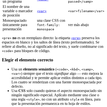
un programa
passed</samp>
El nombre de una
variable o marcador
<var>
<var>filename</var>
de posición
Monoespaciado
una clase CSS con
únicamente para
ver más abajo
font-family:
presentación
monospace
no
es un reemplazo directo: la etiqueta
preserva los
<pre>
<pre>
espacios en blanco y los saltos de línea (texto preformateado). Se
refiere al diseño, no al significado del texto, y suele combinarse con
para bloques de código.
<code>
Elegir el elemento correcto
Usa un
elemento semántico
(
,
,
,
<code>
<kbd>
<samp>
) siempre que el texto
signifique
algo — esto mejora la
<var>
accesibilidad y te permite aplicar estilos distintos a cada tipo.
Los cuatro se renderizan con una fuente monoespaciada por
defecto.
Usa
CSS
solo cuando quieras el aspecto monoespaciado sin
ningún significado especial. Aplícalo mediante una clase o
una regla
, no con un atributo
en línea, para
<style>
style
que la presentación permanezca en tu hoja de estilos.