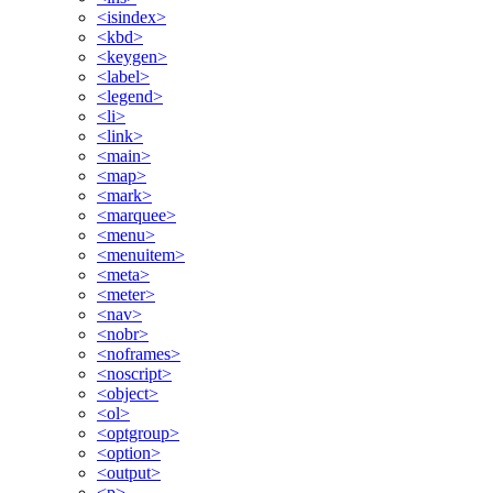
<isindex>
<kbd>
<keygen>
<label>
<legend>
<li>
<link>
<main>
<map>
<mark>
<marquee>
<menu>
<menuitem>
<meta>
<meter>
<nav>
<nobr>
<noframes>
<noscript>
<object>
<ol>
<optgroup>
<option>
<output>
<p>