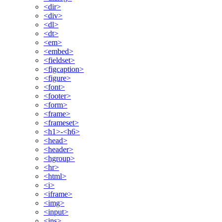
<dir>
<div>
<dl>
<dt>
<em>
<embed>
<fieldset>
<figcaption>
<figure>
<font>
<footer>
<form>
<frame>
<frameset>
<h1>-<h6>
<head>
<header>
<hgroup>
<hr>
<html>
<i>
<iframe>
<img>
<input>
<ins>