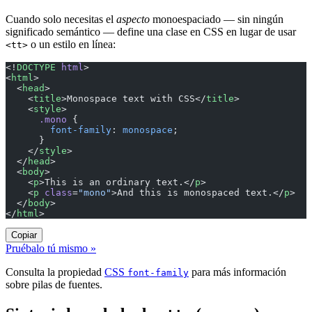
Cuando solo necesitas el
aspecto
monoespaciado — sin ningún
significado semántico — define una clase en CSS en lugar de usar
o un estilo en línea:
<tt>
<!
DOCTYPE
 html
>
<
html
>
  <
head
>
    <
title
>Monospace text with CSS</
title
>
    <
style
>
      .mono
 {
        font-family
: 
monospace
;
      }
    </
style
>
  </
head
>
  <
body
>
    <
p
>This is an ordinary text.</
p
>
    <
p
 class
=
"mono"
>And this is monospaced text.</
p
>
  </
body
>
</
html
>
Copiar
Pruébalo tú mismo »
Consulta la propiedad
CSS
para más información
font-family
sobre pilas de fuentes.