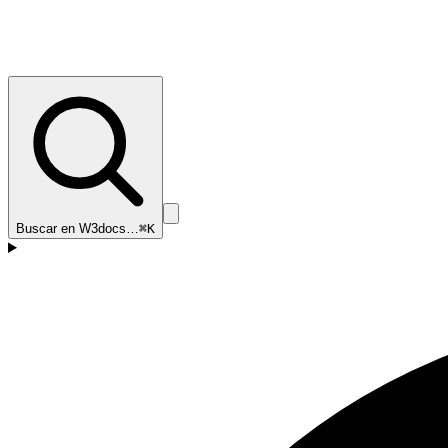
Buscar en W3docs…
⌘K