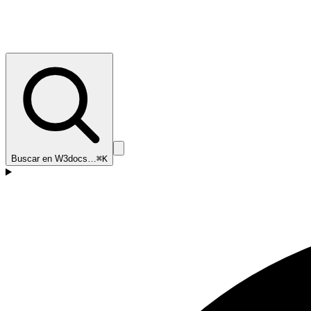
Buscar en W3docs…
⌘K