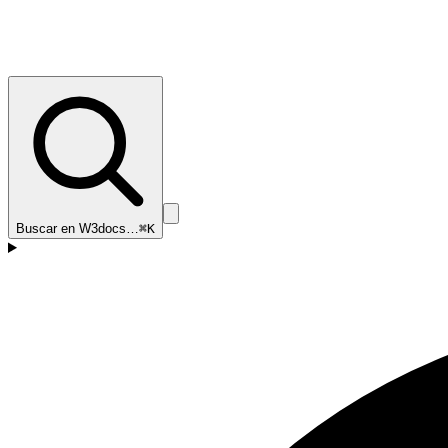
Buscar en W3docs…
⌘K