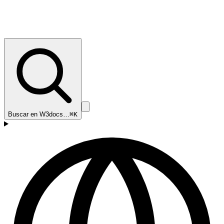
Buscar en W3docs…
⌘K