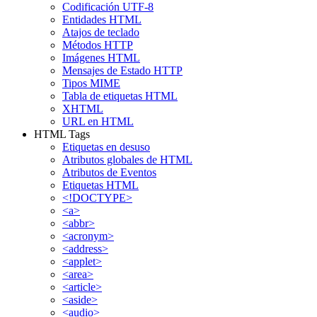
Codificación UTF-8
Entidades HTML
Atajos de teclado
Métodos HTTP
Imágenes HTML
Mensajes de Estado HTTP
Tipos MIME
Tabla de etiquetas HTML
XHTML
URL en HTML
HTML Tags
Etiquetas en desuso
Atributos globales de HTML
Atributos de Eventos
Etiquetas HTML
<!DOCTYPE>
<a>
<abbr>
<acronym>
<address>
<applet>
<area>
<article>
<aside>
<audio>