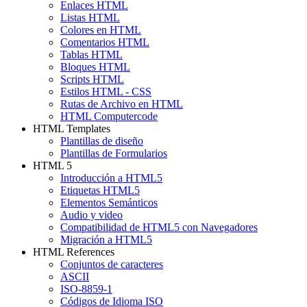
Enlaces HTML
Listas HTML
Colores en HTML
Comentarios HTML
Tablas HTML
Bloques HTML
Scripts HTML
Estilos HTML - CSS
Rutas de Archivo en HTML
HTML Computercode
HTML Templates
Plantillas de diseño
Plantillas de Formularios
HTML 5
Introducción a HTML5
Etiquetas HTML5
Elementos Semánticos
Audio y video
Compatibilidad de HTML5 con Navegadores
Migración a HTML5
HTML References
Conjuntos de caracteres
ASCII
ISO-8859-1
Códigos de Idioma ISO