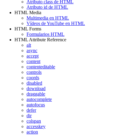
Atributo class de HTML
Atributo id de HTML
HTML Media
Multimedia en HTML
Vídeos de YouTube en HTML
HTML Forms
Formularios HTML
HTML Attribute Reference
alt
async
accept
content
contenteditable
controls
coords
disabled
download
draggable
autocomplete
autofocus
defer
dir
colspan
accesskey
action