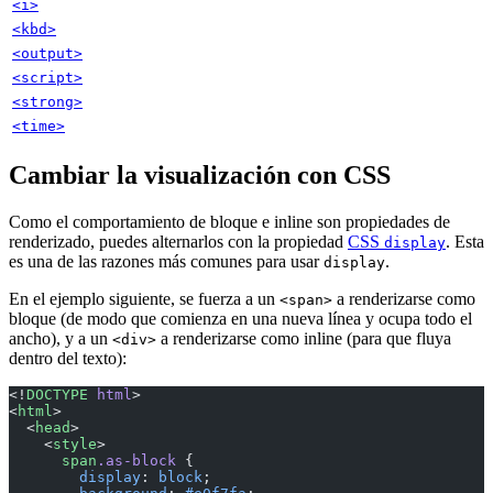
<i>
<kbd>
<output>
<script>
<strong>
<time>
Cambiar la visualización con CSS
Como el comportamiento de bloque e inline son propiedades de
renderizado, puedes alternarlos con la propiedad
CSS
. Esta
display
es una de las razones más comunes para usar
.
display
En el ejemplo siguiente, se fuerza a un
a renderizarse como
<span>
bloque (de modo que comienza en una nueva línea y ocupa todo el
ancho), y a un
a renderizarse como inline (para que fluya
<div>
dentro del texto):
<!
DOCTYPE
 html
>
<
html
>
  <
head
>
    <
style
>
      span
.as-block
 {
        display
: 
block
;