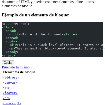
documento HTML y pueden contener elementos inline u otros
elementos de bloque.
Ejemplo de un elemento de bloque:
<!
DOCTYPE
 html
>
<
html
>
  <
head
>
    <
title
>Title of the document</
title
>
  </
head
>
  <
body
>
    <
div
>This is a block-level element. It starts on a 
    <
p
>This is another block-level element. It also sta
  </
body
>
</
html
>
Copiar
Pruébalo tú mismo »
Elementos de bloque:
<address>
<canvas>
<dt>
<footer>
<hr>
<noscript>