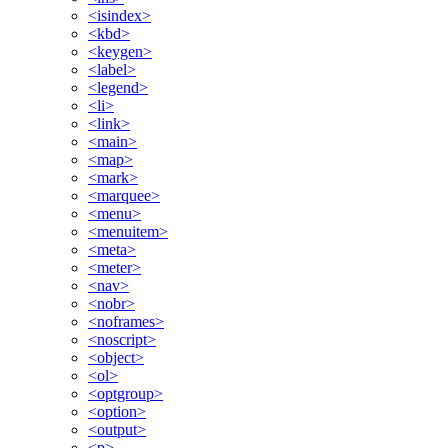
<isindex>
<kbd>
<keygen>
<label>
<legend>
<li>
<link>
<main>
<map>
<mark>
<marquee>
<menu>
<menuitem>
<meta>
<meter>
<nav>
<nobr>
<noframes>
<noscript>
<object>
<ol>
<optgroup>
<option>
<output>
<p>