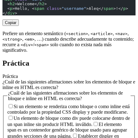
  <
h2
>Welcome</
h2
>
  <
p
>Hello, <
span
 class
=
"username"
>Aleq</
span
>!</
p
>
</
div
>
Copiar
Prefiere un elemento semántico (
,
,
,
<section>
<article>
<nav>
,
, …) cuando describe adecuadamente tu contenido;
<strong>
<em>
recurre a
/
solo cuando no exista nada más
<div>
<span>
significativo.
Práctica
Práctica
¿Cuál de las siguientes afirmaciones sobre los elementos de bloque e
inline en HTML es correcta?
¿Cuál de las siguientes afirmaciones sobre los elementos de
bloque e inline en HTML es correcta?
Si un elemento se renderiza como bloque o como inline está
controlado por la propiedad CSS display y puede modificarse.
Un elemento de bloque como div puede colocarse dentro de
un span inline sin producir HTML inválido.
El elemento
span es un contenedor genérico de bloque usado para agrupar
grandes secciones de una página.
Establecer display en