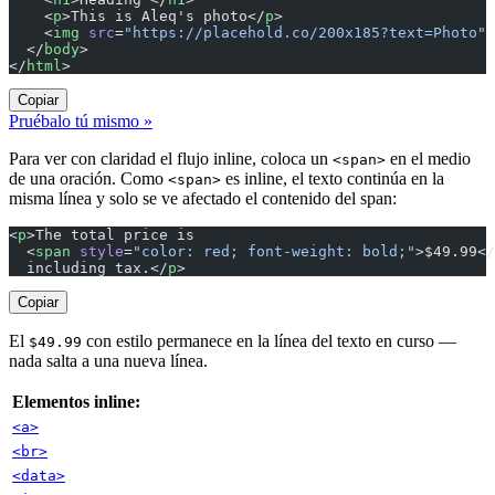
    <
p
>This is Aleq's photo</
p
>
    <
img
 src
=
"https://placehold.co/200x185?text=Photo"
 
  </
body
>
</
html
>
Copiar
Pruébalo tú mismo »
Para ver con claridad el flujo inline, coloca un
en el medio
<span>
de una oración. Como
es inline, el texto continúa en la
<span>
misma línea y solo se ve afectado el contenido del span:
<
p
>The total price is
  <
span
 style
=
"color: red; font-weight: bold;"
>$49.99</
  including tax.</
p
>
Copiar
El
con estilo permanece en la línea del texto en curso —
$49.99
nada salta a una nueva línea.
Elementos inline:
<a>
<br>
<data>