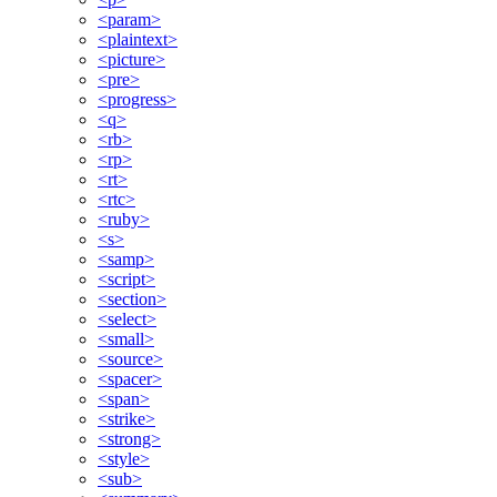
<param>
<plaintext>
<picture>
<pre>
<progress>
<q>
<rb>
<rp>
<rt>
<rtc>
<ruby>
<s>
<samp>
<script>
<section>
<select>
<small>
<source>
<spacer>
<span>
<strike>
<strong>
<style>
<sub>