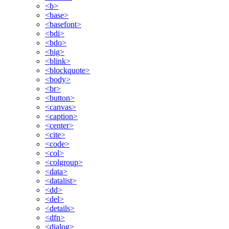
<b>
<base>
<basefont>
<bdi>
<bdo>
<big>
<blink>
<blockquote>
<body>
<br>
<button>
<canvas>
<caption>
<center>
<cite>
<code>
<col>
<colgroup>
<data>
<datalist>
<dd>
<del>
<details>
<dfn>
<dialog>