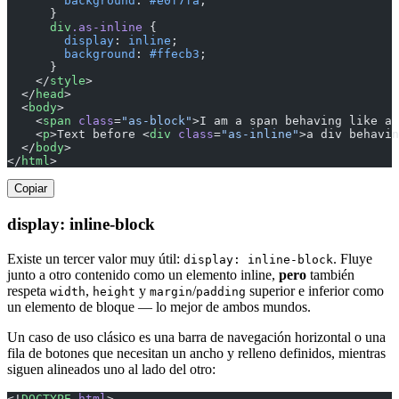
        background
: 
#e0f7fa
;
      }
      div
.as-inline
 {
        display
: 
inline
;
        background
: 
#ffecb3
;
      }
    </
style
>
  </
head
>
  <
body
>
    <
span
 class
=
"as-block"
>I am a span behaving like a 
    <
p
>Text before <
div
 class
=
"as-inline"
>a div behavin
  </
body
>
</
html
>
Copiar
display: inline-block
Existe un tercer valor muy útil:
. Fluye
display: inline-block
junto a otro contenido como un elemento inline,
pero
también
respeta
,
y
/
superior e inferior como
width
height
margin
padding
un elemento de bloque — lo mejor de ambos mundos.
Un caso de uso clásico es una barra de navegación horizontal o una
fila de botones que necesitan un ancho y relleno definidos, mientras
siguen alineados uno al lado del otro:
<!
DOCTYPE
 html
>