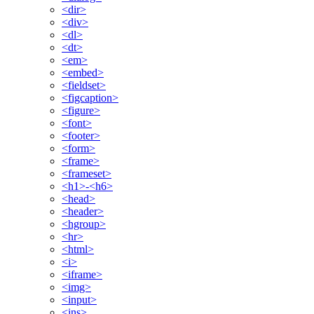
<dir>
<div>
<dl>
<dt>
<em>
<embed>
<fieldset>
<figcaption>
<figure>
<font>
<footer>
<form>
<frame>
<frameset>
<h1>-<h6>
<head>
<header>
<hgroup>
<hr>
<html>
<i>
<iframe>
<img>
<input>
<ins>