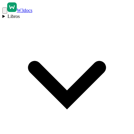
W3docs
Libros