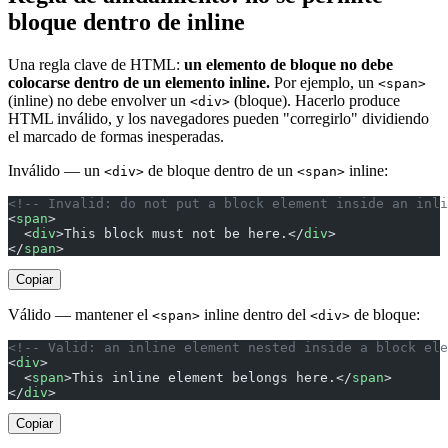
bloque dentro de inline
Una regla clave de HTML:
un elemento de bloque no debe
colocarse dentro de un elemento inline.
Por ejemplo, un
<span>
(inline) no debe envolver un
(bloque). Hacerlo produce
<div>
HTML inválido, y los navegadores pueden "corregirlo" dividiendo
el marcado de formas inesperadas.
Inválido — un
de bloque dentro de un
inline:
<div>
<span>
<!-- Invalid: do not put a block element inside an inli
<
span
>
  <
div
>This block must not be here.</
div
>
</
span
>
Copiar
Válido — mantener el
inline dentro del
de bloque:
<span>
<div>
<!-- Valid: an inline element nested inside a block ele
<
div
>
  <
span
>This inline element belongs here.</
span
>
</
div
>
Copiar