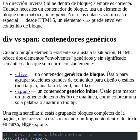
La dirección inversa (inline dentro de bloque) siempre es correcta.
Cuando necesites un contenedor de bloque, usa un elemento de
bloque como
, no
. Nota: los enlaces son un caso
<div>
<span>
especial — desde HTML5, un elemento
puede envolver
<a>
contenido de bloque.
div vs span: contenedores genéricos
Cuando ningún elemento existente se ajusta a la situación, HTML
ofrece dos elementos "envolventes" genéricos y sin significado
semántico a los que se recurre constantemente:
— un contenedor
genérico de bloque
. Úsalo para
<div>
agrupar secciones grandes de contenido para diseño o estilos
(una tarjeta, una barra lateral, una fila).
— un contenedor
genérico inline
. Úsalo para marcar
<span>
un fragmento de texto
dentro
de una línea, como colorear una
sola palabra o añadir un tooltip.
Una regla sencilla: si estás agrupando bloques completos de la
página, elige
; si estás marcando un fragmento dentro del texto
<div>
en curso, elige
.
<span>
<!-- div: groups a block section -->
<
div
 class
=
"card"
>