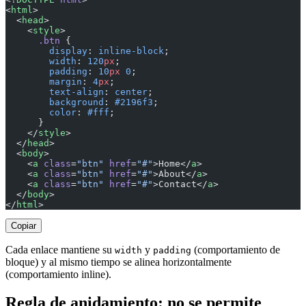
<
html
>
  <
head
>
    <
style
>
      .btn
 {
        display
: 
inline-block
;
        width
: 
120
px
;
        padding
: 
10
px
 0
;
        margin
: 
4
px
;
        text-align
: 
center
;
        background
: 
#2196f3
;
        color
: 
#fff
;
      }
    </
style
>
  </
head
>
  <
body
>
    <
a
 class
=
"btn"
 href
=
"#"
>Home</
a
>
    <
a
 class
=
"btn"
 href
=
"#"
>About</
a
>
    <
a
 class
=
"btn"
 href
=
"#"
>Contact</
a
>
  </
body
>
</
html
>
Copiar
Cada enlace mantiene su
y
(comportamiento de
width
padding
bloque) y al mismo tiempo se alinea horizontalmente
(comportamiento inline).
Regla de anidamiento: no se permite