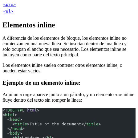
<pre>
<ul>
Elementos inline
A diferencia de los elementos de bloque, los elementos inline no
comienzan en una nueva línea. Se insertan dentro de una línea y
solo ocupan el ancho que sea necesario. Los elementos inline se
incluyen como parte del texto principal.
Los elementos inline suelen contener otros elementos inline, o
pueden estar vacíos.
Ejemplo de un elemento inline:
Aquí un
aparece junto a un párrafo, y un elemento
inline
<img>
<a>
fluye dentro del texto sin romper la línea:
<!
DOCTYPE
 html
>
<
html
>
  <
head
>
    <
title
>Title of the document</
title
>
  </
head
>
  <
body
>
    <
h1
>Heading </
h1
>