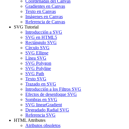
Coordenadas del Canvas
Gradientes en Canvas
Texto en Canvas
Imágenes en Canvas
Referencia de Canvas
SVG Tutorial
Introducción a SVG
SVG en HTML5
Rectángulo SVG
Círculo SVG
SVG Ellipse
Línea SVG
SVG Polygon
SVG Polyline
SVG Path
Texto SVG
Trazado en SVG
Introducción a los Filtros SVG
Efectos de desenfoque SVG
Sombras en SVG
SVG linearGradient
Degradado Radial SVG
Referencia SVG
HTML Attributes
Atributos obsoletos