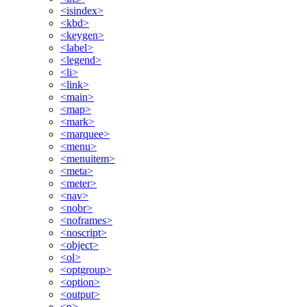
<isindex>
<kbd>
<keygen>
<label>
<legend>
<li>
<link>
<main>
<map>
<mark>
<marquee>
<menu>
<menuitem>
<meta>
<meter>
<nav>
<nobr>
<noframes>
<noscript>
<object>
<ol>
<optgroup>
<option>
<output>
<p>