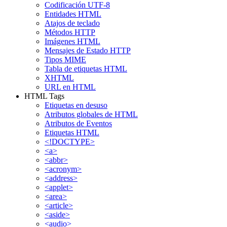
Codificación UTF-8
Entidades HTML
Atajos de teclado
Métodos HTTP
Imágenes HTML
Mensajes de Estado HTTP
Tipos MIME
Tabla de etiquetas HTML
XHTML
URL en HTML
HTML Tags
Etiquetas en desuso
Atributos globales de HTML
Atributos de Eventos
Etiquetas HTML
<!DOCTYPE>
<a>
<abbr>
<acronym>
<address>
<applet>
<area>
<article>
<aside>
<audio>