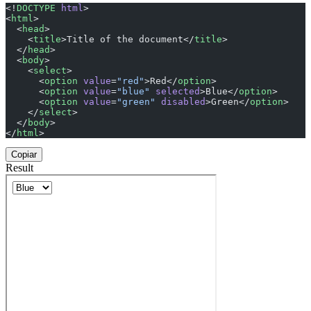
<!
DOCTYPE
 html
>
<
html
>
  <
head
>
    <
title
>Title of the document</
title
>
  </
head
>
  <
body
>
    <
select
>
      <
option
 value
=
"red"
>Red</
option
>
      <
option
 value
=
"blue"
 selected
>Blue</
option
>
      <
option
 value
=
"green"
 disabled
>Green</
option
>
    </
select
>
  </
body
>
</
html
>
Copiar
Result