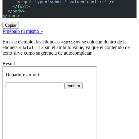
      <
input
 type
=
"submit"
 value
=
"confirm"
 />
    </
form
>
  </
body
>
</
html
>
Copiar
Pruébalo tú mismo »
En este ejemplo, las etiquetas
se colocan dentro de la
<option>
etiqueta
sin el atributo value, ya que el contenido de
<datalist>
texto sirve como sugerencia de autocompletar.
Result