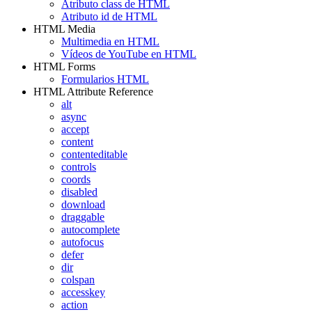
Atributo class de HTML
Atributo id de HTML
HTML Media
Multimedia en HTML
Vídeos de YouTube en HTML
HTML Forms
Formularios HTML
HTML Attribute Reference
alt
async
accept
content
contenteditable
controls
coords
disabled
download
draggable
autocomplete
autofocus
defer
dir
colspan
accesskey
action