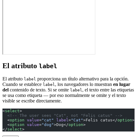
El atributo
label
El atributo
proporciona un título alternativo para la opción.
label
Cuando se establece
, los navegadores lo muestran
en lugar
label
del
contenido de texto. Si se omite
, el texto entre las etiquetas
label
se usa como etiqueta — por eso normalmente se omite y el texto
visible se escribe directamente.
<
select
>
  <!-- The user sees "Cat", not "Felis catus" -->
  <
option
 value
=
"cat"
 label
=
"Cat"
>Felis catus</
option
>
  <
option
 value
=
"dog"
>Dog</
option
>
</
select
>