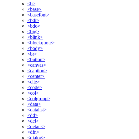
<b>
<base>
<basefont>
<bdi>
<bdo>
<big>
<blink>
<blockquote>
<body>
<br>
<button>
<canvas>
<caption>
<center>
<cite>
<code>
<col>
<colgroup>
<data>
<datalist>
<dd>
<del>
<details>
<dfn>
<dialog>