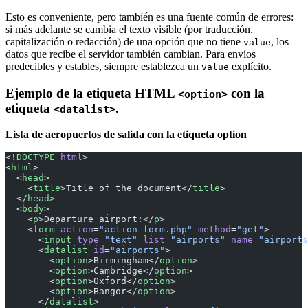
Esto es conveniente, pero también es una fuente común de errores:
si más adelante se cambia el texto visible (por traducción,
capitalización o redacción) de una opción que no tiene
, los
value
datos que recibe el servidor también cambian. Para envíos
predecibles y estables, siempre establezca un
explícito.
value
Ejemplo de la etiqueta HTML
con la
<option>
etiqueta
.
<datalist>
Lista de aeropuertos de salida con la etiqueta option
<!
DOCTYPE
 html
>
<
html
>
  <
head
>
    <
title
>Title of the document</
title
>
  </
head
>
  <
body
>
    <
p
>Departure airport:</
p
>
    <
form
 action
=
"action_form.php"
 method
=
"get"
>
      <
input
 type
=
"text"
 list
=
"airports"
 name
=
"airports
      <
datalist
 id
=
"airports"
>
        <
option
>Birmingham</
option
>
        <
option
>Cambridge</
option
>
        <
option
>Oxford</
option
>
        <
option
>Bangor</
option
>
      </
datalist
>