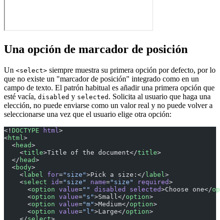
Una opción de marcador de posición
Un
siempre muestra su primera opción por defecto, por lo
<select>
que no existe un "marcador de posición" integrado como en un
campo de texto. El patrón habitual es añadir una primera opción que
esté vacía,
y
. Solicita al usuario que haga una
disabled
selected
elección, no puede enviarse como un valor real y no puede volver a
seleccionarse una vez que el usuario elige otra opción:
<!
DOCTYPE
 html
>
<
html
>
  <
head
>
    <
title
>Title of the document</
title
>
  </
head
>
  <
body
>
    <
label
 for
=
"size"
>Pick a size:</
label
>
    <
select
 id
=
"size"
 name
=
"size"
 required
>
      <
option
 value
=
""
 disabled
 selected
>Choose one</
op
      <
option
 value
=
"s"
>Small</
option
>
      <
option
 value
=
"m"
>Medium</
option
>
      <
option
 value
=
"l"
>Large</
option
>
    </
select
>