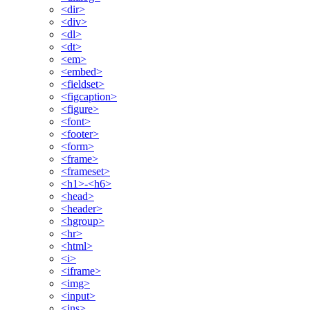
<dir>
<div>
<dl>
<dt>
<em>
<embed>
<fieldset>
<figcaption>
<figure>
<font>
<footer>
<form>
<frame>
<frameset>
<h1>-<h6>
<head>
<header>
<hgroup>
<hr>
<html>
<i>
<iframe>
<img>
<input>
<ins>