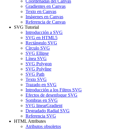
Coordenadas del Canvas
Gradientes en Canvas
Texto en Canvas
Imágenes en Canvas
Referencia de Canvas
SVG Tutorial
Introducción a SVG
SVG en HTML5
Rectángulo SVG
Círculo SVG
SVG Ellipse
Línea SVG
SVG Polygon
SVG Polyline
SVG Path
Texto SVG
Trazado en SVG
Introducción a los Filtros SVG
Efectos de desenfoque SVG
Sombras en SVG
SVG linearGradient
Degradado Radial SVG
Referencia SVG
HTML Attributes
Atributos obsoletos