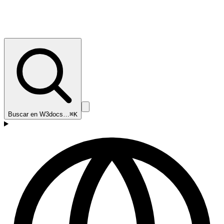
Buscar en W3docs…
⌘K