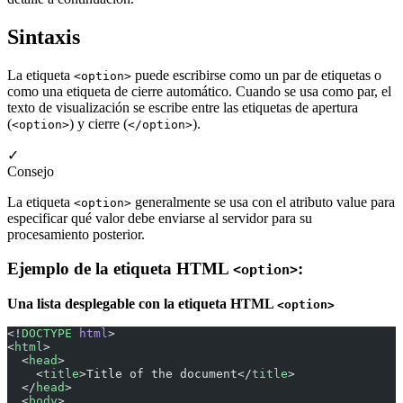
Sintaxis
La etiqueta
puede escribirse como un par de etiquetas o
<option>
como una etiqueta de cierre automático. Cuando se usa como par, el
texto de visualización se escribe entre las etiquetas de apertura
(
) y cierre (
).
<option>
</option>
✓
Consejo
La etiqueta
generalmente se usa con el atributo value para
<option>
especificar qué valor debe enviarse al servidor para su
procesamiento posterior.
Ejemplo de la etiqueta HTML
:
<option>
Una lista desplegable con la etiqueta HTML
<option>
<!
DOCTYPE
 html
>
<
html
>
  <
head
>
    <
title
>Title of the document</
title
>
  </
head
>
  <
body
>