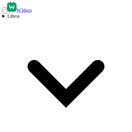
W3docs
Libros