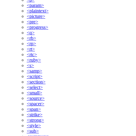
<param>
<plaintext>
<picture>
<pre>
<progress>
<q>
<rb>
<rp>
<rt>
<rtc>
<ruby>
<s>
<samp>
<script>
<section>
<select>
<small>
<source>
<spacer>
<span>
<strike>
<strong>
<style>
<sub>