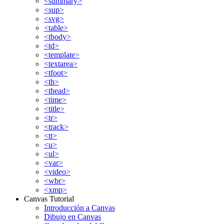
<summary>
<sup>
<svg>
<table>
<tbody>
<td>
<template>
<textarea>
<tfoot>
<th>
<thead>
<time>
<title>
<tr>
<track>
<tt>
<u>
<ul>
<var>
<video>
<wbr>
<xmp>
Canvas Tutorial
Introducción a Canvas
Dibujo en Canvas