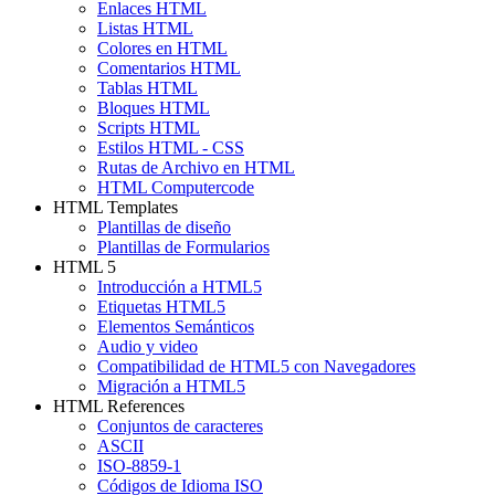
Enlaces HTML
Listas HTML
Colores en HTML
Comentarios HTML
Tablas HTML
Bloques HTML
Scripts HTML
Estilos HTML - CSS
Rutas de Archivo en HTML
HTML Computercode
HTML Templates
Plantillas de diseño
Plantillas de Formularios
HTML 5
Introducción a HTML5
Etiquetas HTML5
Elementos Semánticos
Audio y video
Compatibilidad de HTML5 con Navegadores
Migración a HTML5
HTML References
Conjuntos de caracteres
ASCII
ISO-8859-1
Códigos de Idioma ISO