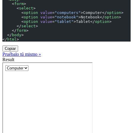
    <
form
>
      <
select
>
        <
option
 value
=
"computers"
>Computer</
option
>
        <
option
 value
=
"notebook"
>Notebook</
option
>
        <
option
 value
=
"tablet"
>Tablet</
option
>
      </
select
>
    </
form
>
  </
body
>
</
html
>
Copiar
Pruébalo tú mismo »
Result