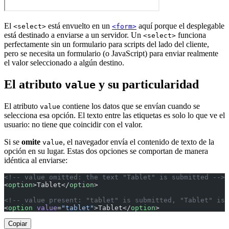
El
está envuelto en un
aquí porque el desplegable
<select>
<form>
está destinado a enviarse a un servidor. Un
funciona
<select>
perfectamente sin un formulario para scripts del lado del cliente,
pero se necesita un formulario (o JavaScript) para enviar realmente
el valor seleccionado a algún destino.
El atributo
y su particularidad
value
El atributo
contiene los datos que se envían cuando se
value
selecciona esa opción. El texto entre las etiquetas es solo lo que ve el
usuario: no tiene que coincidir con el valor.
Si se
omite
, el navegador envía el contenido de texto de la
value
opción en su lugar. Estas dos opciones se comportan de manera
idéntica al enviarse:
<!-- value omitted: the text "Tablet" is submitted -->
<
option
>Tablet</
option
>
<!-- value present: "tablet" is submitted, "Tablet" is 
<
option
 value
=
"tablet"
>Tablet</
option
>
Copiar