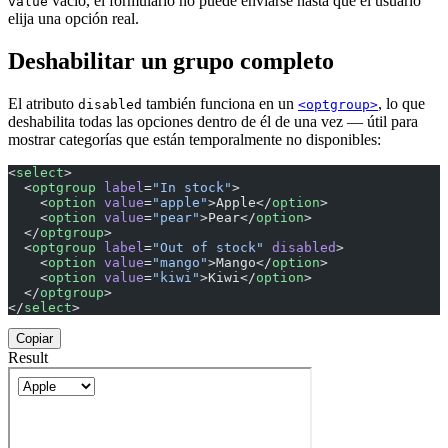
vacío, el formulario no puede enviarse hasta que el usuario
value
elija una opción real.
Deshabilitar un grupo completo
El atributo
también funciona en un
, lo que
disabled
<optgroup>
deshabilita todas las opciones dentro de él de una vez — útil para
mostrar categorías que están temporalmente no disponibles:
<
select
>
  <
optgroup
 label
=
"In stock"
>
    <
option
 value
=
"apple"
>Apple</
option
>
    <
option
 value
=
"pear"
>Pear</
option
>
  </
optgroup
>
  <
optgroup
 label
=
"Out of stock"
 disabled
>
    <
option
 value
=
"mango"
>Mango</
option
>
    <
option
 value
=
"kiwi"
>Kiwi</
option
>
  </
optgroup
>
</
select
>
Copiar
Result