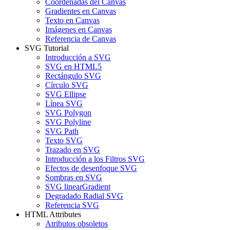
Coordenadas del Canvas
Gradientes en Canvas
Texto en Canvas
Imágenes en Canvas
Referencia de Canvas
SVG Tutorial
Introducción a SVG
SVG en HTML5
Rectángulo SVG
Círculo SVG
SVG Ellipse
Línea SVG
SVG Polygon
SVG Polyline
SVG Path
Texto SVG
Trazado en SVG
Introducción a los Filtros SVG
Efectos de desenfoque SVG
Sombras en SVG
SVG linearGradient
Degradado Radial SVG
Referencia SVG
HTML Attributes
Atributos obsoletos