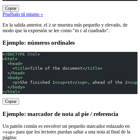
Copiar
Pruébalo tú mismo »
En la salida anterior, el
se muestra más pequeño y elevado, de
2
modo que la expresión se lee como "m c al cuadrado".
Ejemplo: números ordinales
<!
DOCTYPE
 html
>
<
html
>
  <
head
>
    <
title
>Title of the document</
title
>
  </
head
>
  <
body
>
    <
p
>She finished 1<
sup
>st</
sup
>, ahead of the 2<
sup
>
  </
body
>
</
html
>
Copiar
Ejemplo: marcador de nota al pie / referencia
Un patrón común es envolver un pequeño marcador enlazado en
para que los lectores puedan saltar a una nota al final de la
<sup>
página: