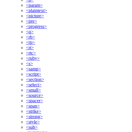
<param>
<plaintext>
<picture>
<pre>
<progress>
<q>
<rb>
<rp>
<rt>
<rtc>
<ruby>
<s>
<samp>
<script>
<section>
<select>
<small>
<source>
<spacer>
<span>
<strike>
<strong>
<style>
<sub>