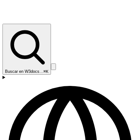
Buscar en W3docs…
⌘K