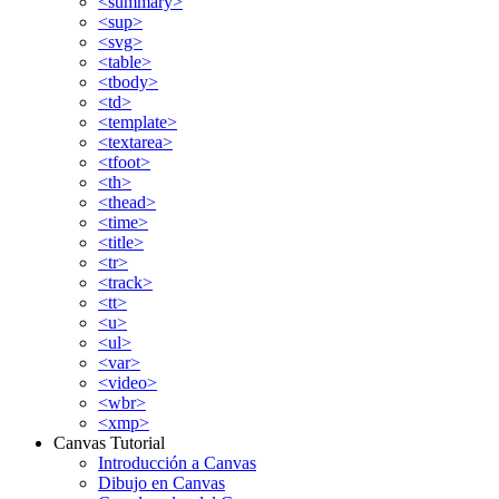
<summary>
<sup>
<svg>
<table>
<tbody>
<td>
<template>
<textarea>
<tfoot>
<th>
<thead>
<time>
<title>
<tr>
<track>
<tt>
<u>
<ul>
<var>
<video>
<wbr>
<xmp>
Canvas Tutorial
Introducción a Canvas
Dibujo en Canvas