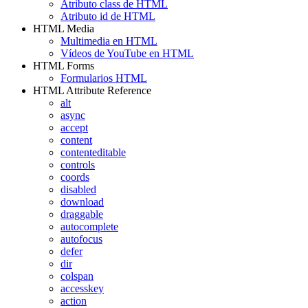
Atributo class de HTML
Atributo id de HTML
HTML Media
Multimedia en HTML
Vídeos de YouTube en HTML
HTML Forms
Formularios HTML
HTML Attribute Reference
alt
async
accept
content
contenteditable
controls
coords
disabled
download
draggable
autocomplete
autofocus
defer
dir
colspan
accesskey
action