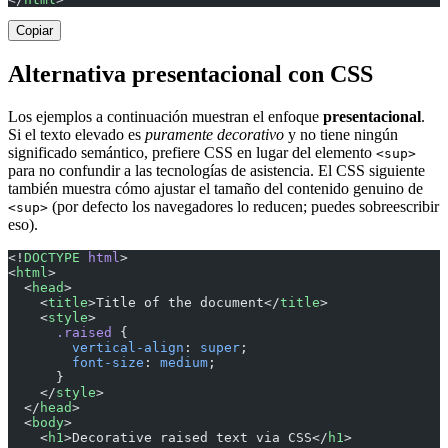
Copiar
Alternativa presentacional con CSS
Los ejemplos a continuación muestran el enfoque
presentacional
.
Si el texto elevado es
puramente decorativo
y no tiene ningún
significado semántico, prefiere CSS en lugar del elemento
<sup>
para no confundir a las tecnologías de asistencia. El CSS siguiente
también muestra cómo ajustar el tamaño del contenido genuino de
(por defecto los navegadores lo reducen; puedes sobreescribir
<sup>
eso).
<!
DOCTYPE
 html
>
<
html
>
  <
head
>
    <
title
>Title of the document</
title
>
    <
style
>
      .raised
 {
        vertical-align
: 
super
;
        font-size
: 
medium
;
      }
    </
style
>
  </
head
>
  <
body
>
    <
h1
>Decorative raised text via CSS</
h1
>