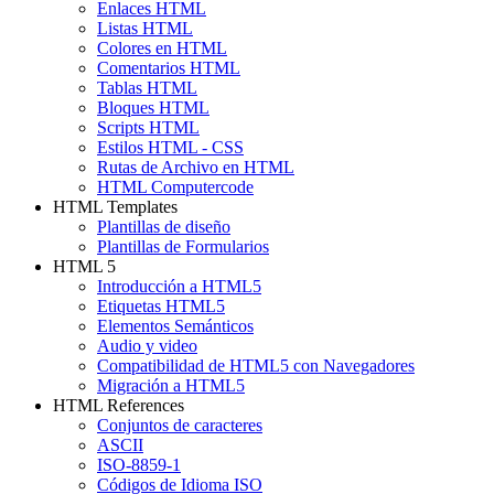
Enlaces HTML
Listas HTML
Colores en HTML
Comentarios HTML
Tablas HTML
Bloques HTML
Scripts HTML
Estilos HTML - CSS
Rutas de Archivo en HTML
HTML Computercode
HTML Templates
Plantillas de diseño
Plantillas de Formularios
HTML 5
Introducción a HTML5
Etiquetas HTML5
Elementos Semánticos
Audio y video
Compatibilidad de HTML5 con Navegadores
Migración a HTML5
HTML References
Conjuntos de caracteres
ASCII
ISO-8859-1
Códigos de Idioma ISO