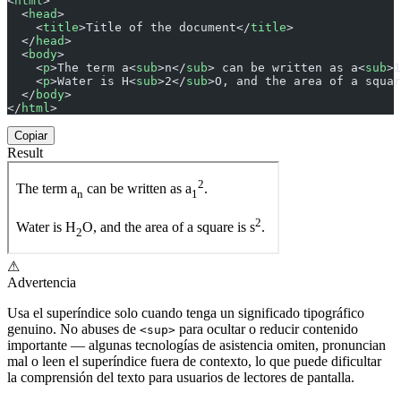
<
html
>
  <
head
>
    <
title
>Title of the document</
title
>
  </
head
>
  <
body
>
    <
p
>The term a<
sub
>n</
sub
> can be written as a<
sub
>1
    <
p
>Water is H<
sub
>2</
sub
>O, and the area of a squar
  </
body
>
</
html
>
Copiar
Result
⚠
Advertencia
Usa el superíndice solo cuando tenga un significado tipográfico
genuino. No abuses de
para ocultar o reducir contenido
<sup>
importante — algunas tecnologías de asistencia omiten, pronuncian
mal o leen el superíndice fuera de contexto, lo que puede dificultar
la comprensión del texto para usuarios de lectores de pantalla.