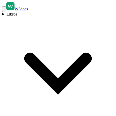
W3docs
Libros