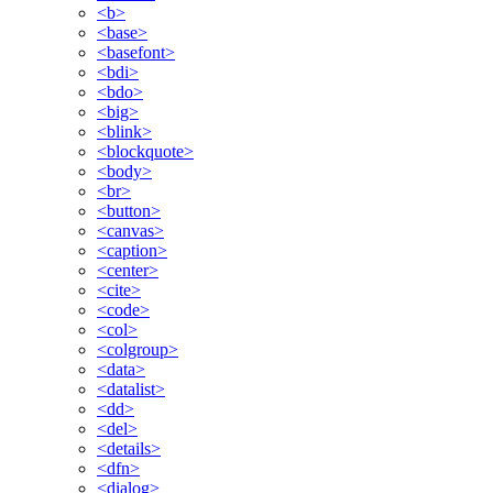
<b>
<base>
<basefont>
<bdi>
<bdo>
<big>
<blink>
<blockquote>
<body>
<br>
<button>
<canvas>
<caption>
<center>
<cite>
<code>
<col>
<colgroup>
<data>
<datalist>
<dd>
<del>
<details>
<dfn>
<dialog>