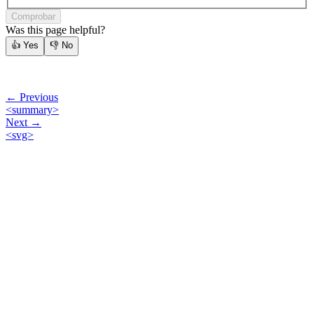
Comprobar
Was this page helpful?
👍
Yes
👎
No
← Previous
<summary>
Next →
<svg>