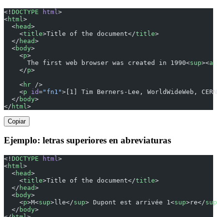
<!
DOCTYPE
 html
>
<
html
>
  <
head
>
    <
title
>Title of the document</
title
>
  </
head
>
  <
body
>
    <
p
>
      The first web browser was created in 1990<
sup
><
a
 
    </
p
>
    <
hr
 />
    <
p
 id
=
"fn1"
>[1] Tim Berners-Lee, WorldWideWeb, CERN
  </
body
>
</
html
>
Copiar
Ejemplo: letras superiores en abreviaturas
<!
DOCTYPE
 html
>
<
html
>
  <
head
>
    <
title
>Title of the document</
title
>
  </
head
>
  <
body
>
    <
p
>M<
sup
>lle</
sup
> Dupont est arrivée 1<
sup
>re</
sup
  </
body
>
</
html
>