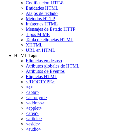
Codificación UTF-8
Entidades HTML
Atajos de teclado
Métodos HTTP
Imágenes HTML
Mensajes de Estado HTTP
Tipos MIME
Tabla de etiquetas HTML
XHTML
URL en HTML
HTML Tags
Etiquetas en desuso
Atributos globales de HTML
Atributos de Eventos
Etiquetas HTML
<!DOCTYPE>
<a>
<abbr>
<acronym>
<address>
<applet>
<area>
<article>
<aside>
<audio>