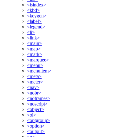
<isindex>
<kbd>
<keygen>
<label>
<legend>
<li>
<link>
<main>
<map>
<mark>
<marquee>
<menu>
<menuitem>
<meta>
<meter>
<nav>
<nobr>
<noframes>
<noscript>
<object>
<ol>
<optgroup>
<option>
<output>
<p>