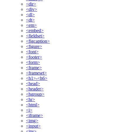
<dir>
<div>
<dl>
<dt>
<em>
<embed>
<fieldset>
<figcaption>
<figure>
<font>
<footer>
<form>
<frame>
<frameset>
<h1>-<h6>
<head>
<header>
<hgroup>
<hr>
<html>
<i>
<iframe>
<img>
<input>
<ins>