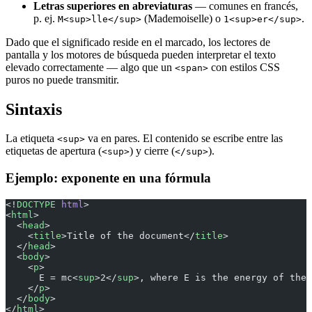
Letras superiores en abreviaturas
— comunes en francés,
p. ej.
(Mademoiselle) o
.
M<sup>lle</sup>
1<sup>er</sup>
Dado que el significado reside en el marcado, los lectores de
pantalla y los motores de búsqueda pueden interpretar el texto
elevado correctamente — algo que un
con estilos CSS
<span>
puros no puede transmitir.
Sintaxis
La etiqueta
va en pares. El contenido se escribe entre las
<sup>
etiquetas de apertura (
) y cierre (
).
<sup>
</sup>
Ejemplo: exponente en una fórmula
<!
DOCTYPE
 html
>
<
html
>
  <
head
>
    <
title
>Title of the document</
title
>
  </
head
>
  <
body
>
    <
p
>
      E = mc<
sup
>2</
sup
>, where E is the energy of the 
    </
p
>
  </
body
>
</
html
>