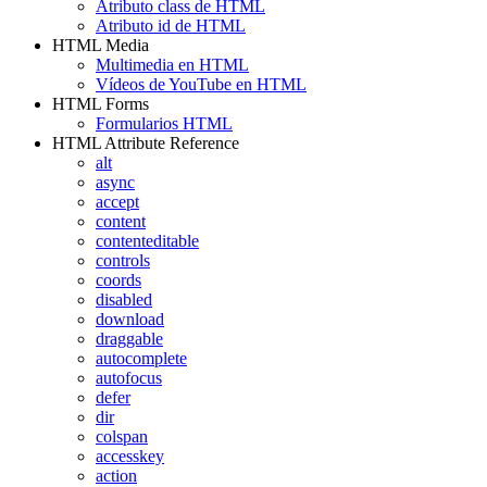
Atributo class de HTML
Atributo id de HTML
HTML Media
Multimedia en HTML
Vídeos de YouTube en HTML
HTML Forms
Formularios HTML
HTML Attribute Reference
alt
async
accept
content
contenteditable
controls
coords
disabled
download
draggable
autocomplete
autofocus
defer
dir
colspan
accesskey
action