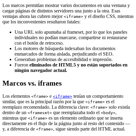
Los marcos permitían mostrar varios documentos en una ventana y
cargar páginas de distintos servidores una junto a la otra. Esas
ventajas ahora las cubren mejor
y el diseño CSS, mientras
<iframe>
que los inconvenientes resultaron fatales:
Una URL solo apuntaba al frameset, por lo que los paneles
individuales no podían marcarse, compartirse ni restaurarse
con el botón de retroceso.
Los motores de búsqueda indexaban los documentos
enmarcados de forma aislada, perjudicando el SEO.
Generaban problemas de accesibilidad e impresión.
Fueron
eliminados de HTML5 y no están soportados en
ningún navegador actual.
Marcos vs. iframes
Los elementos
e
tenían un comportamiento
<frame>
<iframe>
similar, que es la principal razón por la que
es el
<iframe>
reemplazo recomendado. La diferencia clave:
solo existía
<frame>
dentro de un
que reemplazaba todo el
,
<frameset>
<body>
mientras que
es un elemento ordinario que se inserta
<iframe>
directamente en el flujo de la página junto al resto del contenido —
y, a diferencia de
, sigue siendo parte del HTML actual.
<frame>