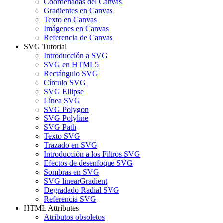
Coordenadas del Canvas
Gradientes en Canvas
Texto en Canvas
Imágenes en Canvas
Referencia de Canvas
SVG Tutorial
Introducción a SVG
SVG en HTML5
Rectángulo SVG
Círculo SVG
SVG Ellipse
Línea SVG
SVG Polygon
SVG Polyline
SVG Path
Texto SVG
Trazado en SVG
Introducción a los Filtros SVG
Efectos de desenfoque SVG
Sombras en SVG
SVG linearGradient
Degradado Radial SVG
Referencia SVG
HTML Attributes
Atributos obsoletos