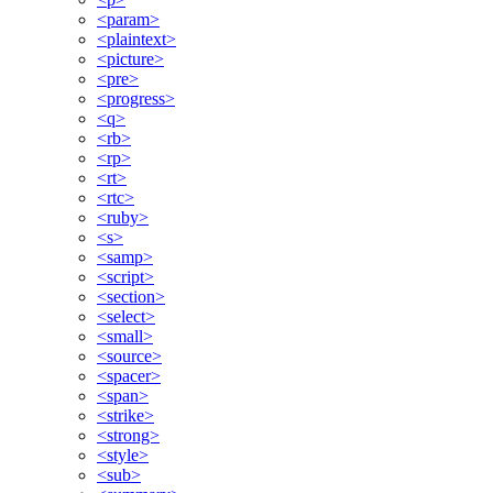
<param>
<plaintext>
<picture>
<pre>
<progress>
<q>
<rb>
<rp>
<rt>
<rtc>
<ruby>
<s>
<samp>
<script>
<section>
<select>
<small>
<source>
<spacer>
<span>
<strike>
<strong>
<style>
<sub>