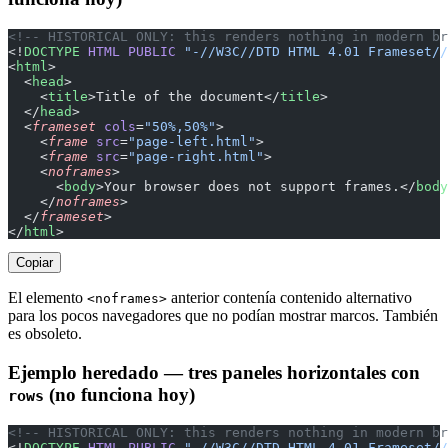
<!-- HISTORICAL ONLY: this renders nothing in modern br
<!
DOCTYPE
 HTML
 PUBLIC
 "-//W3C//DTD HTML 4.01 Frameset//
<
html
>
  <
head
>
    <
title
>Title of the document</
title
>
  </
head
>
  <
frameset
 cols
=
"50%,50%"
>
    <
frame
 src
=
"page-left.html"
>
    <
frame
 src
=
"page-right.html"
>
    <
noframes
>
      <
body
>Your browser does not support frames.</
body
    </
noframes
>
  </
frameset
>
</
html
>
Copiar
El elemento
anterior contenía contenido alternativo
<noframes>
para los pocos navegadores que no podían mostrar marcos. También
es obsoleto.
Ejemplo heredado — tres paneles horizontales con
(no funciona hoy)
rows
<!-- HISTORICAL ONLY: this renders nothing in modern br
<!
DOCTYPE
 HTML
 PUBLIC
 "-//W3C//DTD HTML 4.01 Frameset//