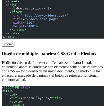
  </
head
>
  <
body
>
    <
h1
>Documentation</
h1
>
    <
iframe
      src
=
"https://www.w3docs.com/"
      title
=
"W3docs home page"
      width
=
"600"
      height
=
"400"
>
    </
iframe
>
  </
body
>
</
html
>
Copiar
Diseño de múltiples paneles: CSS Grid o Flexbox
El diseño clásico de frameset con "encabezado, barra lateral,
contenido" ahora se construye con elementos semánticos estilizados
con CSS — todo dentro de un único documento, de modo que los
enlaces, el marcado de páginas y el botón de retroceso funcionan
con normalidad.
<!
DOCTYPE
 html
>
<
html
>
  <
head
>
    <
title
>Modern layout</
title
>
    <
style
>
      body
 {