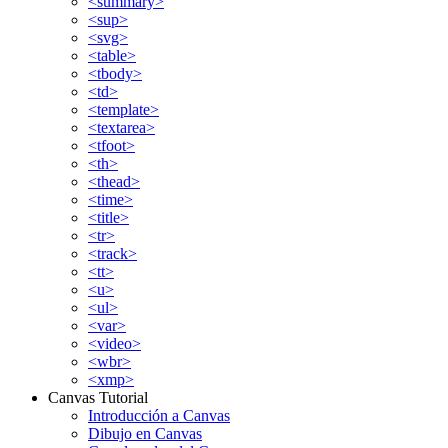
<summary>
<sup>
<svg>
<table>
<tbody>
<td>
<template>
<textarea>
<tfoot>
<th>
<thead>
<time>
<title>
<tr>
<track>
<tt>
<u>
<ul>
<var>
<video>
<wbr>
<xmp>
Canvas Tutorial
Introducción a Canvas
Dibujo en Canvas