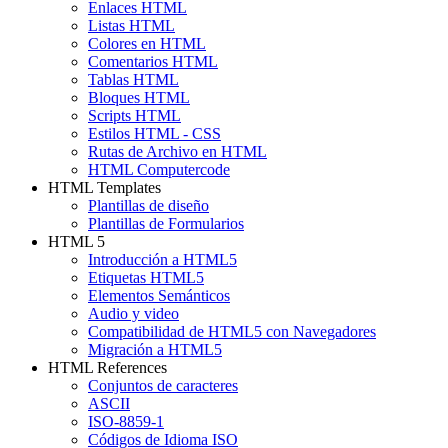
Enlaces HTML
Listas HTML
Colores en HTML
Comentarios HTML
Tablas HTML
Bloques HTML
Scripts HTML
Estilos HTML - CSS
Rutas de Archivo en HTML
HTML Computercode
HTML Templates
Plantillas de diseño
Plantillas de Formularios
HTML 5
Introducción a HTML5
Etiquetas HTML5
Elementos Semánticos
Audio y video
Compatibilidad de HTML5 con Navegadores
Migración a HTML5
HTML References
Conjuntos de caracteres
ASCII
ISO-8859-1
Códigos de Idioma ISO