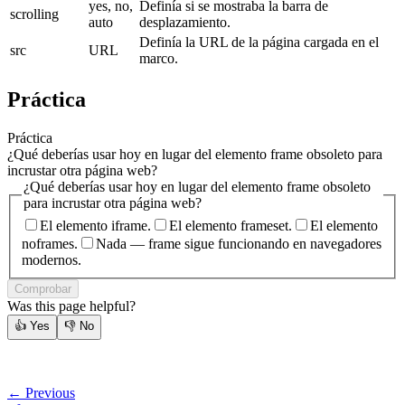
yes, no,
Definía si se mostraba la barra de
scrolling
auto
desplazamiento.
Definía la URL de la página cargada en el
src
URL
marco.
Práctica
Práctica
¿Qué deberías usar hoy en lugar del elemento frame obsoleto para
incrustar otra página web?
¿Qué deberías usar hoy en lugar del elemento frame obsoleto
para incrustar otra página web?
El elemento iframe.
El elemento frameset.
El elemento
noframes.
Nada — frame sigue funcionando en navegadores
modernos.
Comprobar
Was this page helpful?
👍
Yes
👎
No
← Previous