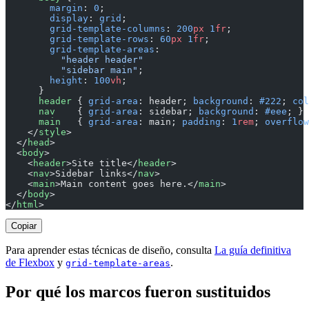
        margin
: 
0
;
        display
: 
grid
;
        grid-template-columns
: 
200
px
 1
fr
;
        grid-template-rows
: 
60
px
 1
fr
;
        grid-template-areas
:
          "header header"
          "sidebar main"
;
        height
: 
100
vh
;
      }
      header
 { 
grid-area
: header; 
background
: 
#222
; 
col
      nav
    { 
grid-area
: sidebar; 
background
: 
#eee
; }
      main
   { 
grid-area
: main; 
padding
: 
1
rem
; 
overflow
    </
style
>
  </
head
>
  <
body
>
    <
header
>Site title</
header
>
    <
nav
>Sidebar links</
nav
>
    <
main
>Main content goes here.</
main
>
  </
body
>
</
html
>
Copiar
Para aprender estas técnicas de diseño, consulta
La guía definitiva
de Flexbox
y
.
grid-template-areas
Por qué los marcos fueron sustituidos