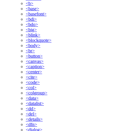
<b>
<base>
<basefont>
<bdi>
<bdo>
<big>
<blink>
<blockquote>
<body>
<br>
<button>
<canvas>
<caption>
<center>
<cite>
<code>
<col>
<colgroup>
<data>
<datalist>
<dd>
<del>
<details>
<dfn>
<dialog>