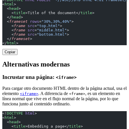
<
html
>
  <
head
>
    <
title
>Title of the document</
title
>
  </
head
>
  <
frameset
 rows
=
"30%,30%,40%"
>
    <
frame
 src
=
"top.html"
>
    <
frame
 src
=
"middle.html"
>
    <
frame
 src
=
"bottom.html"
>
  </
frameset
>
</
html
>
Copiar
Alternativas modernas
Incrustar una página:
<iframe>
Para cargar otro documento HTML dentro de la página actual, usa el
elemento
. A diferencia de
, es un elemento en
<iframe>
<frame>
línea normal que vive en el flujo normal de la página, por lo que
funciona junto al contenido ordinario.
<!
DOCTYPE
 html
>
<
html
>
  <
head
>
    <
title
>Embedding a page</
title
>