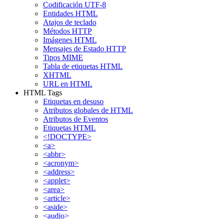
Codificación UTF-8
Entidades HTML
Atajos de teclado
Métodos HTTP
Imágenes HTML
Mensajes de Estado HTTP
Tipos MIME
Tabla de etiquetas HTML
XHTML
URL en HTML
HTML Tags
Etiquetas en desuso
Atributos globales de HTML
Atributos de Eventos
Etiquetas HTML
<!DOCTYPE>
<a>
<abbr>
<acronym>
<address>
<applet>
<area>
<article>
<aside>
<audio>