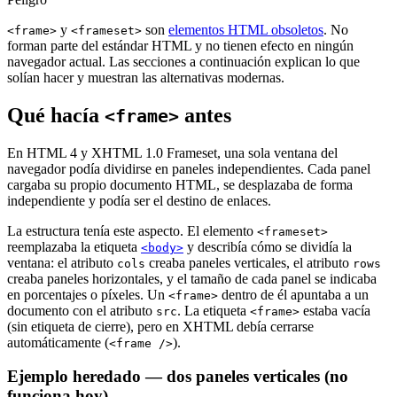
y
son
elementos HTML obsoletos
. No
<frame>
<frameset>
forman parte del estándar HTML y no tienen efecto en ningún
navegador actual. Las secciones a continuación explican lo que
solían hacer y muestran las alternativas modernas.
Qué hacía
antes
<frame>
En HTML 4 y XHTML 1.0 Frameset, una sola ventana del
navegador podía dividirse en paneles independientes. Cada panel
cargaba su propio documento HTML, se desplazaba de forma
independiente y podía ser el destino de enlaces.
La estructura tenía este aspecto. El elemento
<frameset>
reemplazaba la etiqueta
y describía cómo se dividía la
<body>
ventana: el atributo
creaba paneles verticales, el atributo
cols
rows
creaba paneles horizontales, y el tamaño de cada panel se indicaba
en porcentajes o píxeles. Un
dentro de él apuntaba a un
<frame>
documento con el atributo
. La etiqueta
estaba vacía
src
<frame>
(sin etiqueta de cierre), pero en XHTML debía cerrarse
automáticamente (
).
<frame />
Ejemplo heredado — dos paneles verticales (no
funciona hoy)