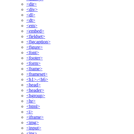
<dir>
<div>
<dl>
<dt>
<em>
<embed>
<fieldset>
<figcaption>
<figure>
<font>
<footer>
<form>
<frame>
<frameset>
<h1>-<h6>
<head>
<header>
<hgroup>
<hr>
<html>
<i>
<iframe>
<img>
<input>
<ins>