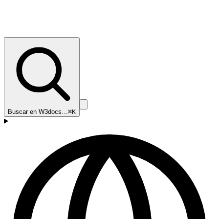
Buscar en W3docs…
⌘K