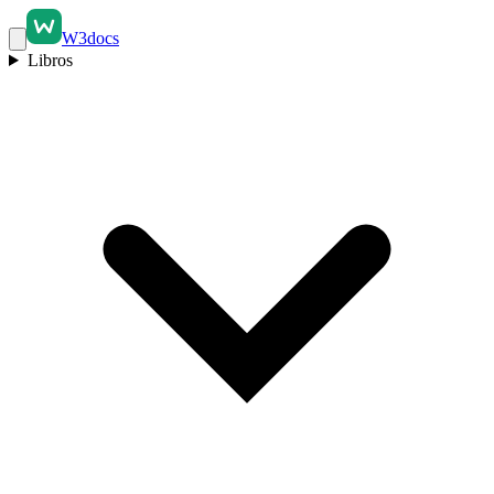
W3docs
Libros