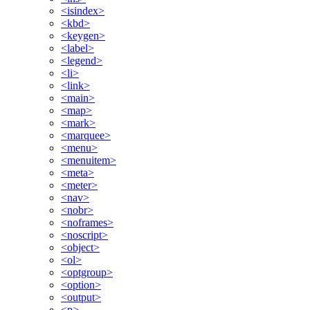
<isindex>
<kbd>
<keygen>
<label>
<legend>
<li>
<link>
<main>
<map>
<mark>
<marquee>
<menu>
<menuitem>
<meta>
<meter>
<nav>
<nobr>
<noframes>
<noscript>
<object>
<ol>
<optgroup>
<option>
<output>
<p>