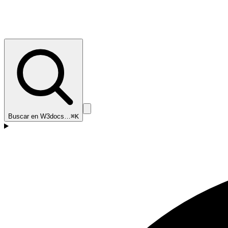
Buscar en W3docs…
⌘K