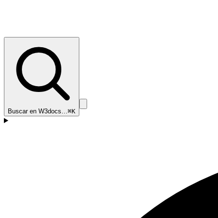
Buscar en W3docs…
⌘K