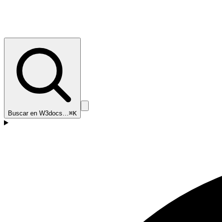
Buscar en W3docs…
⌘K