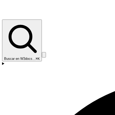
Buscar en W3docs…
⌘K