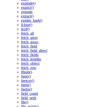
explode()
expm1()
extends
extract()
ezmlm_hash()
fclose()
feof()
fetch_all
fetch_array
fetch_assoc
fetch_field
fetch_field_direct
fetch_fields
fetch_lengths
fetch_object
fetch_row
fflush()
fgetc()
fgetcsv()
fgets()
fgetss()
field_count
field_seek
file()
file_exists()