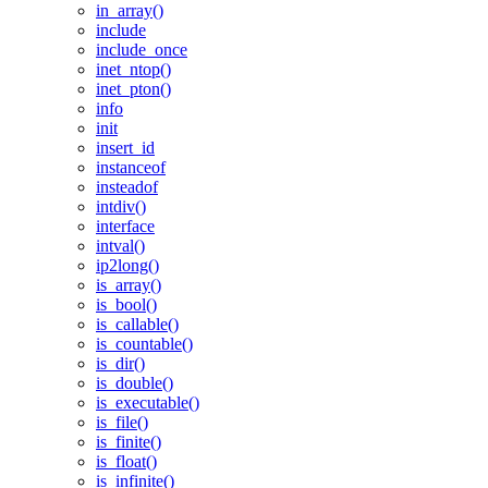
in_array()
include
include_once
inet_ntop()
inet_pton()
info
init
insert_id
instanceof
insteadof
intdiv()
interface
intval()
ip2long()
is_array()
is_bool()
is_callable()
is_countable()
is_dir()
is_double()
is_executable()
is_file()
is_finite()
is_float()
is_infinite()