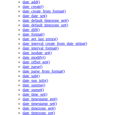
date_add()
date_create()
date_create_from_format()
date_date_set()
date_default_timezone_get()
date_default_timezone_set()
date_diff()
date_format()
date_get_last_errors()
date_interval_create_from_date_string()
date_interval_format()
date_isodate_set()
date_modify()
date_offset_get()
date_parse()
date_parse_from_format()
date_sub()
date_sun_info()
date_sunrise()
date_sunset()
date_time_set()
date_timestamp_get()
date_timestamp_set()
date_timezone_get()
date_timezone_set()