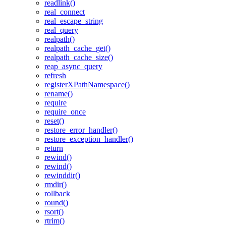
readlink()
real_connect
real_escape_string
real_query
realpath()
realpath_cache_get()
realpath_cache_size()
reap_async_query
refresh
registerXPathNamespace()
rename()
require
require_once
reset()
restore_error_handler()
restore_exception_handler()
return
rewind()
rewind()
rewinddir()
rmdir()
rollback
round()
rsort()
rtrim()