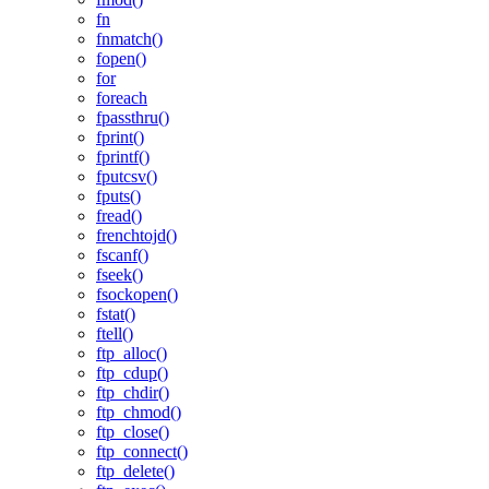
fn
fnmatch()
fopen()
for
foreach
fpassthru()
fprint()
fprintf()
fputcsv()
fputs()
fread()
frenchtojd()
fscanf()
fseek()
fsockopen()
fstat()
ftell()
ftp_alloc()
ftp_cdup()
ftp_chdir()
ftp_chmod()
ftp_close()
ftp_connect()
ftp_delete()