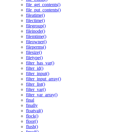
file_get_contents()
file_put_contents()
fileatime()
filectime()
filegroup()
fileinode()
filemtime()
fileowner()
fileperms()
filesize()
filetype()
filter_has_var()
filter_id()
filter_input()
filter_input_array()
filter_list()
filter_var()
filter_var_array()
final
finally
floatval()
flock()
floor()
flush()
fmod()