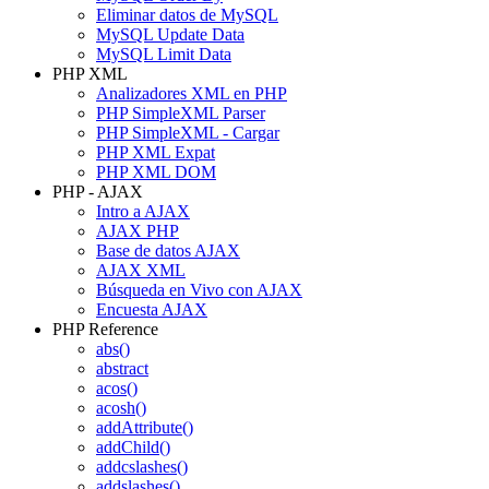
Eliminar datos de MySQL
MySQL Update Data
MySQL Limit Data
PHP XML
Analizadores XML en PHP
PHP SimpleXML Parser
PHP SimpleXML - Cargar
PHP XML Expat
PHP XML DOM
PHP - AJAX
Intro a AJAX
AJAX PHP
Base de datos AJAX
AJAX XML
Búsqueda en Vivo con AJAX
Encuesta AJAX
PHP Reference
abs()
abstract
acos()
acosh()
addAttribute()
addChild()
addcslashes()
addslashes()