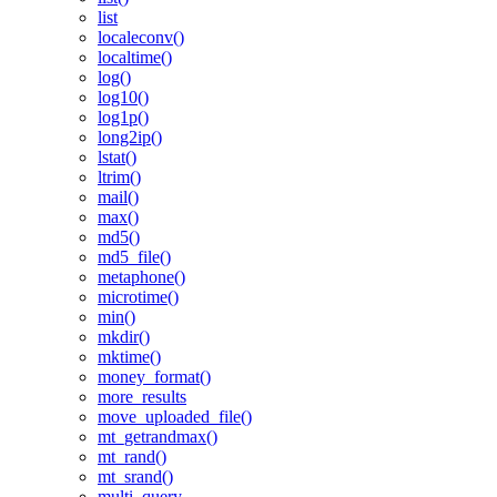
list
localeconv()
localtime()
log()
log10()
log1p()
long2ip()
lstat()
ltrim()
mail()
max()
md5()
md5_file()
metaphone()
microtime()
min()
mkdir()
mktime()
money_format()
more_results
move_uploaded_file()
mt_getrandmax()
mt_rand()
mt_srand()
multi_query