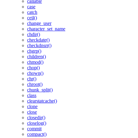
callable
case
catch
ceil()
change_user
character_set_name
chdir()
checkdate()
checkdnsrr()
chgrp()
children()
chmod()
chop()
chown()
chr()
chroot()
chunk_split()
class
clearstatcache()
clone
close
closedir()
closelog()
commit
compact()