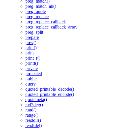
preg_match()
preg_match_all()
preg_quote
preg_replace
preg_replace_callback
preg_replace_callback_array
preg_split
prepare
prev()
print()
print
print_r()
printf()
private
protected
public
query
quoted_printable_decode()
quoted_printable_encode()
quotemeta()
rad2deg()
rand()
range()
readdir()
readfile()