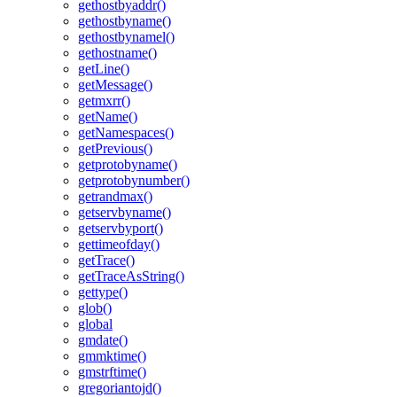
gethostbyaddr()
gethostbyname()
gethostbynamel()
gethostname()
getLine()
getMessage()
getmxrr()
getName()
getNamespaces()
getPrevious()
getprotobyname()
getprotobynumber()
getrandmax()
getservbyname()
getservbyport()
gettimeofday()
getTrace()
getTraceAsString()
gettype()
glob()
global
gmdate()
gmmktime()
gmstrftime()
gregoriantojd()