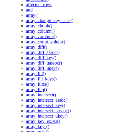
affected_rows
and
array()
array_change_key_case()
array_chunk()
array_column()
array_combine()
array_count_values()
array_diff()
array_diff_assoc()
array_diff_key()
array_diff_uassoc()
array_diff_ukey()
array_fill()
array_fill_keys()
array_filter()
array_flip()
array_intersect()
array_intersect_assoc()
array_intersect_key()
array_intersect_uassoc()
array_intersect_ukey()
array_key_exists()
array_keys()
array_map()