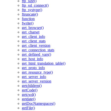
ftp_size()
ftp_ssl_connect()
ftp_systype()
ftruncate()
function
fwrite()
get_browser()
get_charset
get_client_info
get_client_stats
get_client_version
get_connection_stats
get_defined_vars()
get_host_info
get_html_translation_table()
get_proto_info
get_resource_type()
get_server_info
get_server_version
getchildren()
getCode()
getcwd()
getdate()
getDocNamespaces()
getFile()