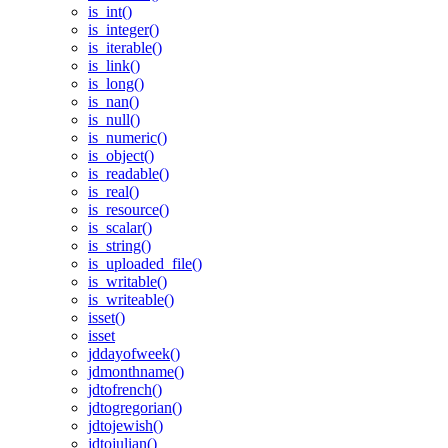
is_int()
is_integer()
is_iterable()
is_link()
is_long()
is_nan()
is_null()
is_numeric()
is_object()
is_readable()
is_real()
is_resource()
is_scalar()
is_string()
is_uploaded_file()
is_writable()
is_writeable()
isset()
isset
jddayofweek()
jdmonthname()
jdtofrench()
jdtogregorian()
jdtojewish()
jdtojulian()