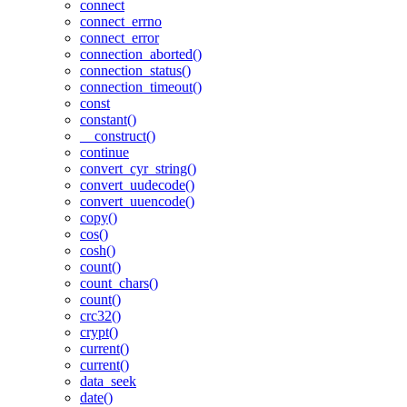
connect
connect_errno
connect_error
connection_aborted()
connection_status()
connection_timeout()
const
constant()
__construct()
continue
convert_cyr_string()
convert_uudecode()
convert_uuencode()
copy()
cos()
cosh()
count()
count_chars()
count()
crc32()
crypt()
current()
current()
data_seek
date()