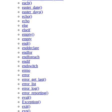
each()
easter_date()
easter_days()
echo()
echo
else
elseif
empty()
empty
end()
enddeclare
endfor
endforeach
endif
endswitch
errno
error
error_get_last()
error_list
error_log()
error_reporting()
eval()
Exception()
exit()
exp()