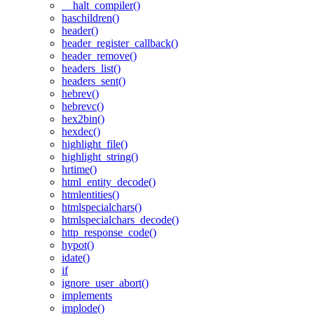
__halt_compiler()
haschildren()
header()
header_register_callback()
header_remove()
headers_list()
headers_sent()
hebrev()
hebrevc()
hex2bin()
hexdec()
highlight_file()
highlight_string()
hrtime()
html_entity_decode()
htmlentities()
htmlspecialchars()
htmlspecialchars_decode()
http_response_code()
hypot()
idate()
if
ignore_user_abort()
implements
implode()