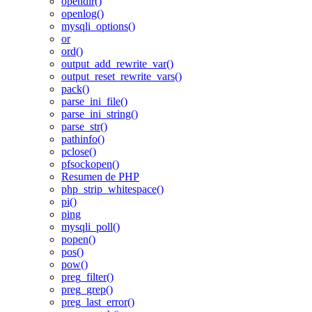
opendir()
openlog()
mysqli_options()
or
ord()
output_add_rewrite_var()
output_reset_rewrite_vars()
pack()
parse_ini_file()
parse_ini_string()
parse_str()
pathinfo()
pclose()
pfsockopen()
Resumen de PHP
php_strip_whitespace()
pi()
ping
mysqli_poll()
popen()
pos()
pow()
preg_filter()
preg_grep()
preg_last_error()