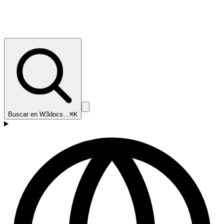
Buscar en W3docs…
⌘K