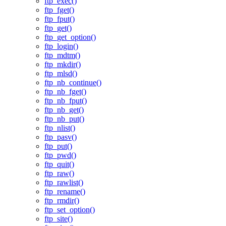
ftp_exec()
ftp_fget()
ftp_fput()
ftp_get()
ftp_get_option()
ftp_login()
ftp_mdtm()
ftp_mkdir()
ftp_mlsd()
ftp_nb_continue()
ftp_nb_fget()
ftp_nb_fput()
ftp_nb_get()
ftp_nb_put()
ftp_nlist()
ftp_pasv()
ftp_put()
ftp_pwd()
ftp_quit()
ftp_raw()
ftp_rawlist()
ftp_rename()
ftp_rmdir()
ftp_set_option()
ftp_site()