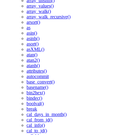
array_unshift()
array_values()
array_walk()
array_walk_recursive()
arsort()
as
asin()
asinh()
asort()
asXML()
atan()
atan2()
atanh()
attributes()
autocommit
base_convert()
basename()
bin2hex()
bindec()
boolval()
break
cal_days_in_month()
cal_from_jd()
cal_info()
cal_to_jd()