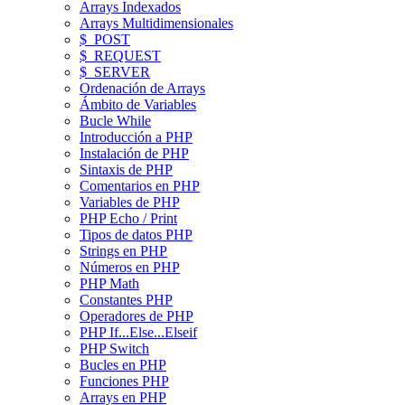
Arrays Indexados
Arrays Multidimensionales
$_POST
$_REQUEST
$_SERVER
Ordenación de Arrays
Ámbito de Variables
Bucle While
Introducción a PHP
Instalación de PHP
Sintaxis de PHP
Comentarios en PHP
Variables de PHP
PHP Echo / Print
Tipos de datos PHP
Strings en PHP
Números en PHP
PHP Math
Constantes PHP
Operadores de PHP
PHP If...Else...Elseif
PHP Switch
Bucles en PHP
Funciones PHP
Arrays en PHP