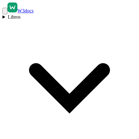
W3docs
Libros