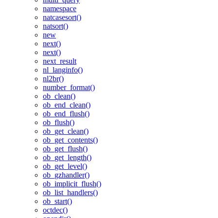
namespace
natcasesort()
natsort()
new
next()
next()
next_result
nl_langinfo()
nl2br()
number_format()
ob_clean()
ob_end_clean()
ob_end_flush()
ob_flush()
ob_get_clean()
ob_get_contents()
ob_get_flush()
ob_get_length()
ob_get_level()
ob_gzhandler()
ob_implicit_flush()
ob_list_handlers()
ob_start()
octdec()