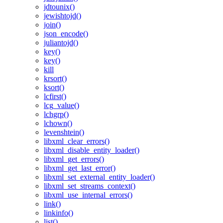
jdtounix()
jewishtojd()
join()
json_encode()
juliantojd()
key()
key()
kill
krsort()
ksort()
lcfirst()
lcg_value()
lchgrp()
lchown()
levenshtein()
libxml_clear_errors()
libxml_disable_entity_loader()
libxml_get_errors()
libxml_get_last_error()
libxml_set_external_entity_loader()
libxml_set_streams_context()
libxml_use_internal_errors()
link()
linkinfo()
list()