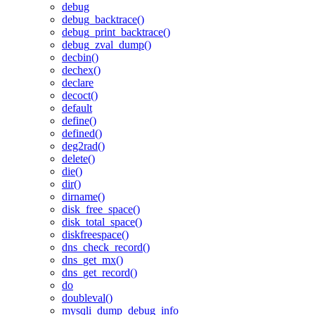
debug
debug_backtrace()
debug_print_backtrace()
debug_zval_dump()
decbin()
dechex()
declare
decoct()
default
define()
defined()
deg2rad()
delete()
die()
dir()
dirname()
disk_free_space()
disk_total_space()
diskfreespace()
dns_check_record()
dns_get_mx()
dns_get_record()
do
doubleval()
mysqli_dump_debug_info