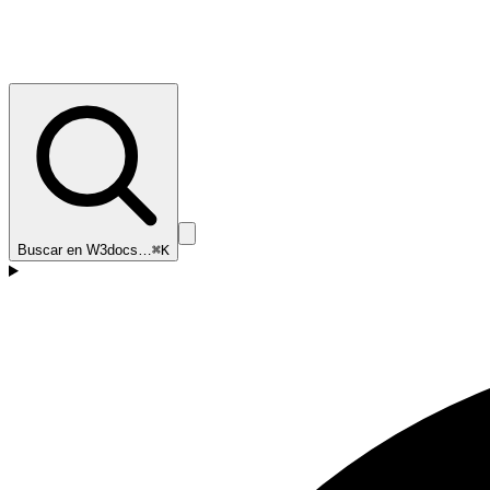
Buscar en W3docs…
⌘K