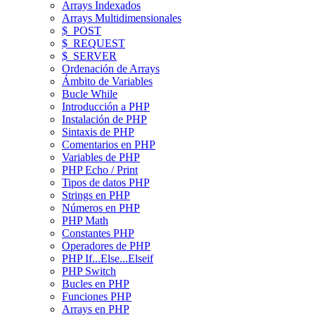
Arrays Indexados
Arrays Multidimensionales
$_POST
$_REQUEST
$_SERVER
Ordenación de Arrays
Ámbito de Variables
Bucle While
Introducción a PHP
Instalación de PHP
Sintaxis de PHP
Comentarios en PHP
Variables de PHP
PHP Echo / Print
Tipos de datos PHP
Strings en PHP
Números en PHP
PHP Math
Constantes PHP
Operadores de PHP
PHP If...Else...Elseif
PHP Switch
Bucles en PHP
Funciones PHP
Arrays en PHP