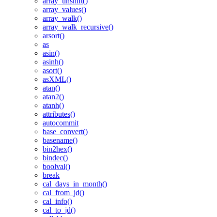
array_unshift()
array_values()
array_walk()
array_walk_recursive()
arsort()
as
asin()
asinh()
asort()
asXML()
atan()
atan2()
atanh()
attributes()
autocommit
base_convert()
basename()
bin2hex()
bindec()
boolval()
break
cal_days_in_month()
cal_from_jd()
cal_info()
cal_to_jd()