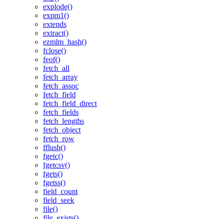
explode()
expm1()
extends
extract()
ezmlm_hash()
fclose()
feof()
fetch_all
fetch_array
fetch_assoc
fetch_field
fetch_field_direct
fetch_fields
fetch_lengths
fetch_object
fetch_row
fflush()
fgetc()
fgetcsv()
fgets()
fgetss()
field_count
field_seek
file()
file_exists()