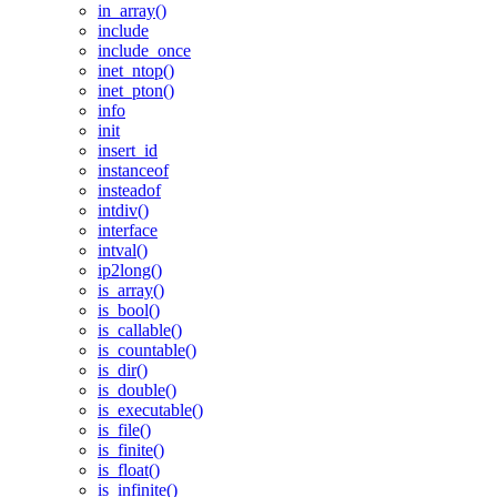
in_array()
include
include_once
inet_ntop()
inet_pton()
info
init
insert_id
instanceof
insteadof
intdiv()
interface
intval()
ip2long()
is_array()
is_bool()
is_callable()
is_countable()
is_dir()
is_double()
is_executable()
is_file()
is_finite()
is_float()
is_infinite()