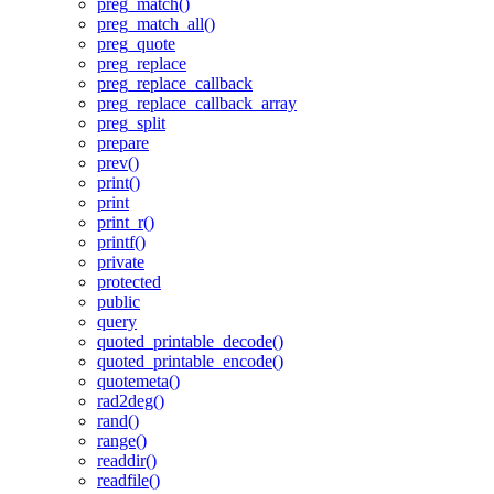
preg_match()
preg_match_all()
preg_quote
preg_replace
preg_replace_callback
preg_replace_callback_array
preg_split
prepare
prev()
print()
print
print_r()
printf()
private
protected
public
query
quoted_printable_decode()
quoted_printable_encode()
quotemeta()
rad2deg()
rand()
range()
readdir()
readfile()