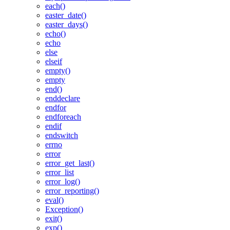
each()
easter_date()
easter_days()
echo()
echo
else
elseif
empty()
empty
end()
enddeclare
endfor
endforeach
endif
endswitch
errno
error
error_get_last()
error_list
error_log()
error_reporting()
eval()
Exception()
exit()
exp()