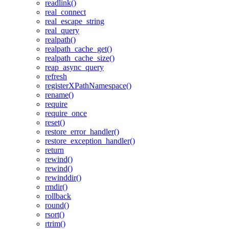
readlink()
real_connect
real_escape_string
real_query
realpath()
realpath_cache_get()
realpath_cache_size()
reap_async_query
refresh
registerXPathNamespace()
rename()
require
require_once
reset()
restore_error_handler()
restore_exception_handler()
return
rewind()
rewind()
rewinddir()
rmdir()
rollback
round()
rsort()
rtrim()