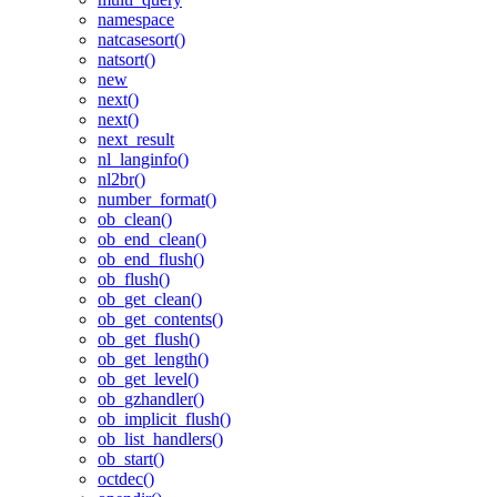
namespace
natcasesort()
natsort()
new
next()
next()
next_result
nl_langinfo()
nl2br()
number_format()
ob_clean()
ob_end_clean()
ob_end_flush()
ob_flush()
ob_get_clean()
ob_get_contents()
ob_get_flush()
ob_get_length()
ob_get_level()
ob_gzhandler()
ob_implicit_flush()
ob_list_handlers()
ob_start()
octdec()