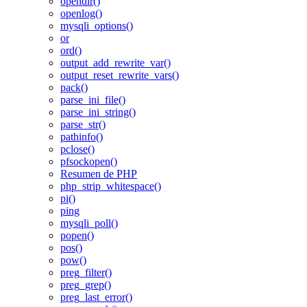
opendir()
openlog()
mysqli_options()
or
ord()
output_add_rewrite_var()
output_reset_rewrite_vars()
pack()
parse_ini_file()
parse_ini_string()
parse_str()
pathinfo()
pclose()
pfsockopen()
Resumen de PHP
php_strip_whitespace()
pi()
ping
mysqli_poll()
popen()
pos()
pow()
preg_filter()
preg_grep()
preg_last_error()