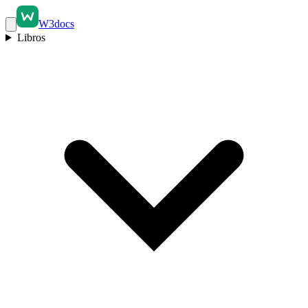
W3docs
Libros