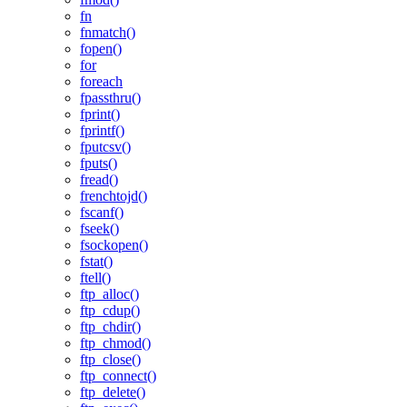
fn
fnmatch()
fopen()
for
foreach
fpassthru()
fprint()
fprintf()
fputcsv()
fputs()
fread()
frenchtojd()
fscanf()
fseek()
fsockopen()
fstat()
ftell()
ftp_alloc()
ftp_cdup()
ftp_chdir()
ftp_chmod()
ftp_close()
ftp_connect()
ftp_delete()