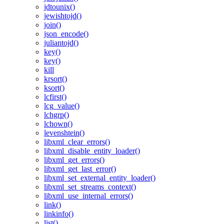
jdtounix()
jewishtojd()
join()
json_encode()
juliantojd()
key()
key()
kill
krsort()
ksort()
lcfirst()
lcg_value()
lchgrp()
lchown()
levenshtein()
libxml_clear_errors()
libxml_disable_entity_loader()
libxml_get_errors()
libxml_get_last_error()
libxml_set_external_entity_loader()
libxml_set_streams_context()
libxml_use_internal_errors()
link()
linkinfo()
list()