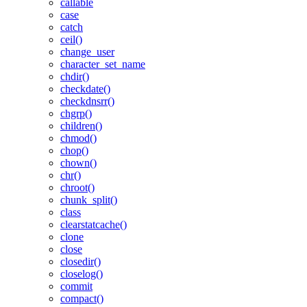
callable
case
catch
ceil()
change_user
character_set_name
chdir()
checkdate()
checkdnsrr()
chgrp()
children()
chmod()
chop()
chown()
chr()
chroot()
chunk_split()
class
clearstatcache()
clone
close
closedir()
closelog()
commit
compact()