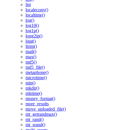
list
localeconv()
localtime()
log()
log10()
log1p()
long2ip()
lstat()
ltrim()
mail()
max()
md5()
md5_file()
metaphone()
microtime()
min()
mkdir()
mktime()
money_format()
more_results
move_uploaded_file()
mt_getrandmax()
mt_rand()
mt_srand()
multi_query