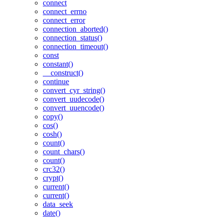
connect
connect_errno
connect_error
connection_aborted()
connection_status()
connection_timeout()
const
constant()
__construct()
continue
convert_cyr_string()
convert_uudecode()
convert_uuencode()
copy()
cos()
cosh()
count()
count_chars()
count()
crc32()
crypt()
current()
current()
data_seek
date()