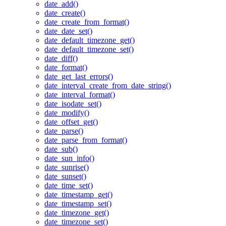
date_add()
date_create()
date_create_from_format()
date_date_set()
date_default_timezone_get()
date_default_timezone_set()
date_diff()
date_format()
date_get_last_errors()
date_interval_create_from_date_string()
date_interval_format()
date_isodate_set()
date_modify()
date_offset_get()
date_parse()
date_parse_from_format()
date_sub()
date_sun_info()
date_sunrise()
date_sunset()
date_time_set()
date_timestamp_get()
date_timestamp_set()
date_timezone_get()
date_timezone_set()