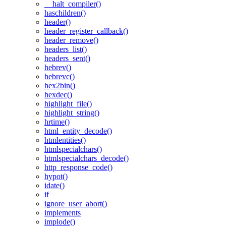
__halt_compiler()
haschildren()
header()
header_register_callback()
header_remove()
headers_list()
headers_sent()
hebrev()
hebrevc()
hex2bin()
hexdec()
highlight_file()
highlight_string()
hrtime()
html_entity_decode()
htmlentities()
htmlspecialchars()
htmlspecialchars_decode()
http_response_code()
hypot()
idate()
if
ignore_user_abort()
implements
implode()