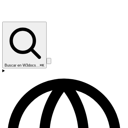
Buscar en W3docs…
⌘K