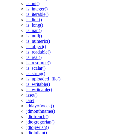
is_int()
is_integer()
is_iterable()
is_link()
is_long()
is_nan()
is_null()
is_numeric()
is_object()
is_readable()
is_real()
is_resource()
is_scalar()
is_string()
is_uploaded_file()
is_writable()
is_writeable()
isset()
isset
jddayofweek()
jdmonthname()
jdtofrench()
jdtogregorian()
jdtojewish()
jdtojulian()