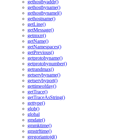
gethostbyaddr()
gethostbyname()
gethostbynamel()
gethostname()
getLine()
getMessage()
getmxrr()
getName()
getNamespaces()
getPrevious()
getprotobyname()
getprotobynumber()
getrandmax()
getservbyname()
getservbyport()
gettimeofday()
getTrace()
getTraceAsString()
gettype()
glob()
global
gmdate()
gmmktime()
gmstrftime()
gregoriantojd()