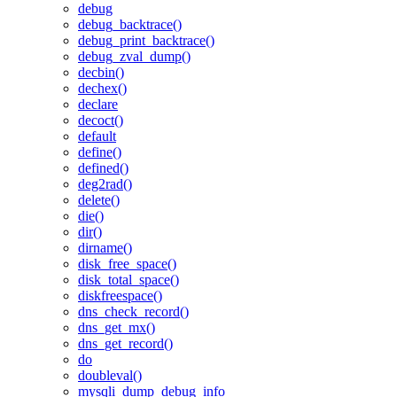
debug
debug_backtrace()
debug_print_backtrace()
debug_zval_dump()
decbin()
dechex()
declare
decoct()
default
define()
defined()
deg2rad()
delete()
die()
dir()
dirname()
disk_free_space()
disk_total_space()
diskfreespace()
dns_check_record()
dns_get_mx()
dns_get_record()
do
doubleval()
mysqli_dump_debug_info