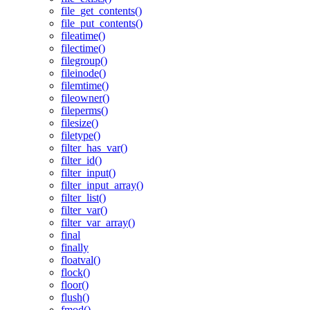
file_get_contents()
file_put_contents()
fileatime()
filectime()
filegroup()
fileinode()
filemtime()
fileowner()
fileperms()
filesize()
filetype()
filter_has_var()
filter_id()
filter_input()
filter_input_array()
filter_list()
filter_var()
filter_var_array()
final
finally
floatval()
flock()
floor()
flush()
fmod()