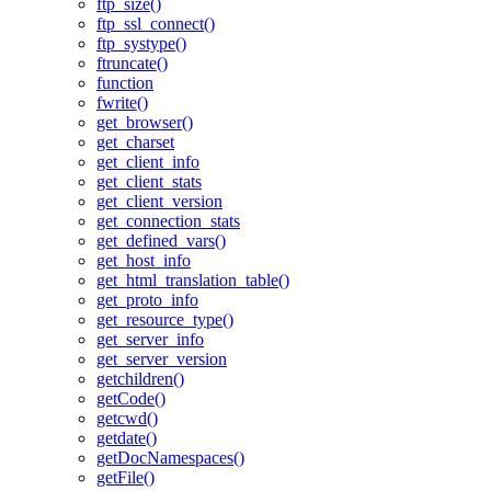
ftp_size()
ftp_ssl_connect()
ftp_systype()
ftruncate()
function
fwrite()
get_browser()
get_charset
get_client_info
get_client_stats
get_client_version
get_connection_stats
get_defined_vars()
get_host_info
get_html_translation_table()
get_proto_info
get_resource_type()
get_server_info
get_server_version
getchildren()
getCode()
getcwd()
getdate()
getDocNamespaces()
getFile()