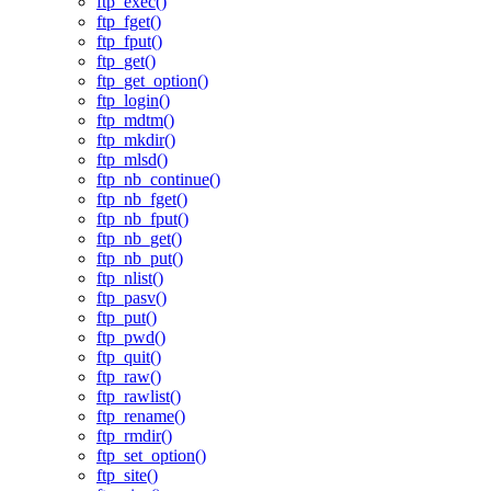
ftp_exec()
ftp_fget()
ftp_fput()
ftp_get()
ftp_get_option()
ftp_login()
ftp_mdtm()
ftp_mkdir()
ftp_mlsd()
ftp_nb_continue()
ftp_nb_fget()
ftp_nb_fput()
ftp_nb_get()
ftp_nb_put()
ftp_nlist()
ftp_pasv()
ftp_put()
ftp_pwd()
ftp_quit()
ftp_raw()
ftp_rawlist()
ftp_rename()
ftp_rmdir()
ftp_set_option()
ftp_site()