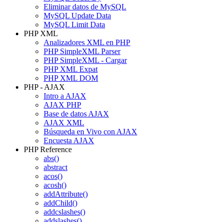
Eliminar datos de MySQL
MySQL Update Data
MySQL Limit Data
PHP XML
Analizadores XML en PHP
PHP SimpleXML Parser
PHP SimpleXML - Cargar
PHP XML Expat
PHP XML DOM
PHP - AJAX
Intro a AJAX
AJAX PHP
Base de datos AJAX
AJAX XML
Búsqueda en Vivo con AJAX
Encuesta AJAX
PHP Reference
abs()
abstract
acos()
acosh()
addAttribute()
addChild()
addcslashes()
addslashes()