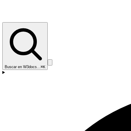
Buscar en W3docs…
⌘K