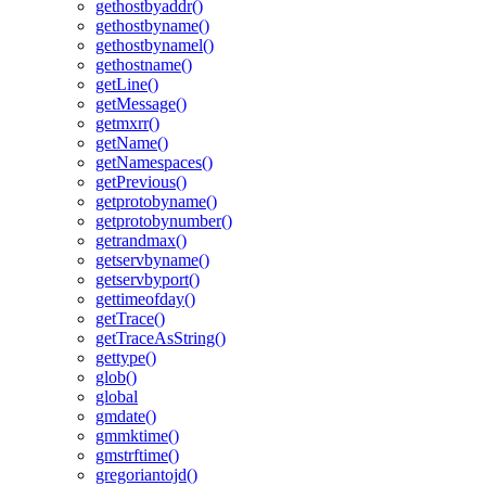
gethostbyaddr()
gethostbyname()
gethostbynamel()
gethostname()
getLine()
getMessage()
getmxrr()
getName()
getNamespaces()
getPrevious()
getprotobyname()
getprotobynumber()
getrandmax()
getservbyname()
getservbyport()
gettimeofday()
getTrace()
getTraceAsString()
gettype()
glob()
global
gmdate()
gmmktime()
gmstrftime()
gregoriantojd()