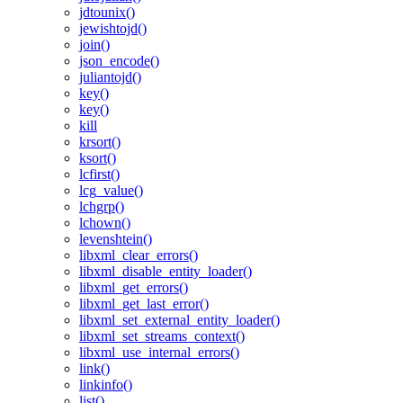
jdtounix()
jewishtojd()
join()
json_encode()
juliantojd()
key()
key()
kill
krsort()
ksort()
lcfirst()
lcg_value()
lchgrp()
lchown()
levenshtein()
libxml_clear_errors()
libxml_disable_entity_loader()
libxml_get_errors()
libxml_get_last_error()
libxml_set_external_entity_loader()
libxml_set_streams_context()
libxml_use_internal_errors()
link()
linkinfo()
list()