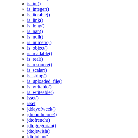
is_int()
is_integer()
is_iterable()
is_link()
is_long()
is_nan()
is_null()
is_numeric()
is_object()
is_readable()
is_real()
is_resource()
is_scalar()
is_string()
is_uploaded_file()
is_writable()
is_writeable()
isset()
isset
jddayofweek()
jdmonthname()
jdtofrench()
jdtogregorian()
jdtojewish()
jdtojulian()