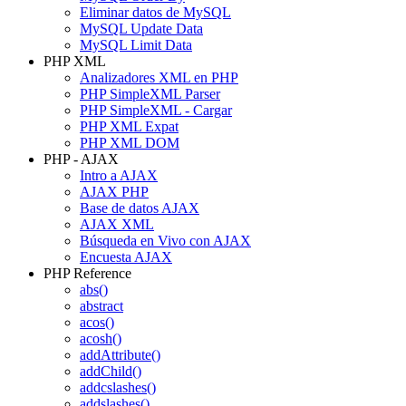
Eliminar datos de MySQL
MySQL Update Data
MySQL Limit Data
PHP XML
Analizadores XML en PHP
PHP SimpleXML Parser
PHP SimpleXML - Cargar
PHP XML Expat
PHP XML DOM
PHP - AJAX
Intro a AJAX
AJAX PHP
Base de datos AJAX
AJAX XML
Búsqueda en Vivo con AJAX
Encuesta AJAX
PHP Reference
abs()
abstract
acos()
acosh()
addAttribute()
addChild()
addcslashes()
addslashes()