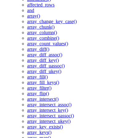
affected_rows
and
array()
array_change_key_case()
array_chunk()
array_column()
array_combine()
array_count_values()
array_diff()
array_diff_assoc()
array_diff_key()
array_diff_uassoc()
array_diff_ukey()
array_fill()
array_fill_keys()
array_filter()
array_flip()
array_intersect()
array_intersect_assoc()
array_intersect_key()
array_intersect_uassoc()
array_intersect_ukey()
array_key_exists()
array_keys()
array_map()