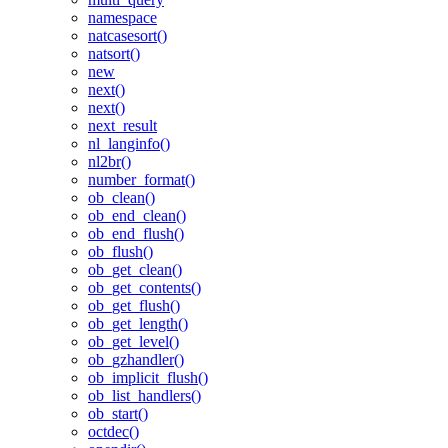
namespace
natcasesort()
natsort()
new
next()
next()
next_result
nl_langinfo()
nl2br()
number_format()
ob_clean()
ob_end_clean()
ob_end_flush()
ob_flush()
ob_get_clean()
ob_get_contents()
ob_get_flush()
ob_get_length()
ob_get_level()
ob_gzhandler()
ob_implicit_flush()
ob_list_handlers()
ob_start()
octdec()