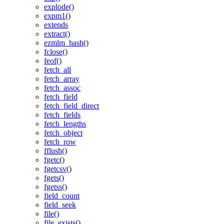
explode()
expm1()
extends
extract()
ezmlm_hash()
fclose()
feof()
fetch_all
fetch_array
fetch_assoc
fetch_field
fetch_field_direct
fetch_fields
fetch_lengths
fetch_object
fetch_row
fflush()
fgetc()
fgetcsv()
fgets()
fgetss()
field_count
field_seek
file()
file_exists()