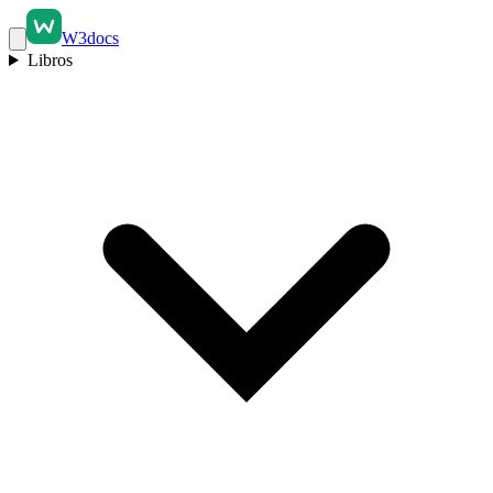
W3docs
Libros