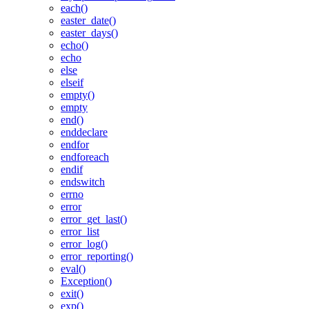
each()
easter_date()
easter_days()
echo()
echo
else
elseif
empty()
empty
end()
enddeclare
endfor
endforeach
endif
endswitch
errno
error
error_get_last()
error_list
error_log()
error_reporting()
eval()
Exception()
exit()
exp()