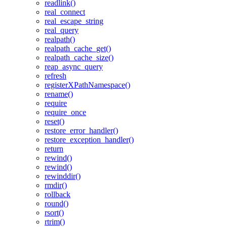
readlink()
real_connect
real_escape_string
real_query
realpath()
realpath_cache_get()
realpath_cache_size()
reap_async_query
refresh
registerXPathNamespace()
rename()
require
require_once
reset()
restore_error_handler()
restore_exception_handler()
return
rewind()
rewind()
rewinddir()
rmdir()
rollback
round()
rsort()
rtrim()