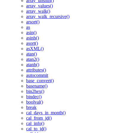
array_unshift()
array_values()
array_walk()
array_walk_recursive()
arsort()
as
asin()
asinh()
asort()
asXML()
atan()
atan2()
atanh()
attributes()
autocommit
base_convert()
basename()
bin2hex()
bindec()
boolval()
break
cal_days_in_month()
cal_from_jd()
cal_info()
cal_to_jd()