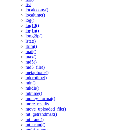
list
localeconv()
localtime()
log()
log10()
log1p()
long2ip()
lstat()
ltrim()
mail()
max()
md5()
md5_file()
metaphone()
microtime()
min()
mkdir()
mktime()
money_format()
more_results
move_uploaded_file()
mt_getrandmax()
mt_rand()
mt_srand()
multi_query