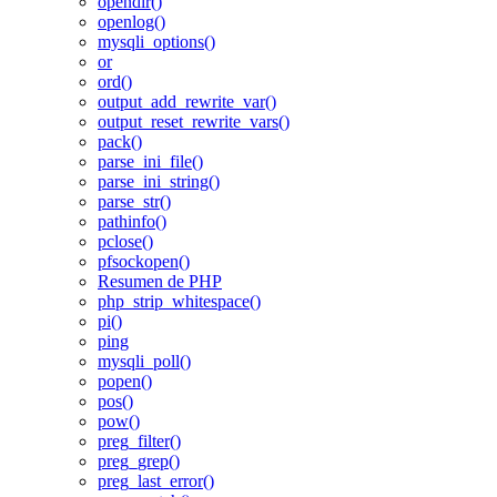
opendir()
openlog()
mysqli_options()
or
ord()
output_add_rewrite_var()
output_reset_rewrite_vars()
pack()
parse_ini_file()
parse_ini_string()
parse_str()
pathinfo()
pclose()
pfsockopen()
Resumen de PHP
php_strip_whitespace()
pi()
ping
mysqli_poll()
popen()
pos()
pow()
preg_filter()
preg_grep()
preg_last_error()