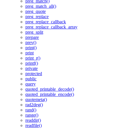
preg_match()
preg_match_all()
preg_quote
preg_replace
preg_replace_callback
preg_replace_callback_array
preg_split
prepare
prev()
print()
print
print_r()
printf()
private
protected
public
query
quoted_printable_decode()
quoted_printable_encode()
quotemeta()
rad2deg()
rand()
range()
readdir()
readfile()