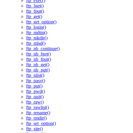
ftp_exec()
ftp_fget()
ftp_fput()
ftp_get()
ftp_get_option()
ftp_login()
ftp_mdtm()
ftp_mkdir()
ftp_mlsd()
ftp_nb_continue()
ftp_nb_fget()
ftp_nb_fput()
ftp_nb_get()
ftp_nb_put()
ftp_nlist()
ftp_pasv()
ftp_put()
ftp_pwd()
ftp_quit()
ftp_raw()
ftp_rawlist()
ftp_rename()
ftp_rmdir()
ftp_set_option()
ftp_site()