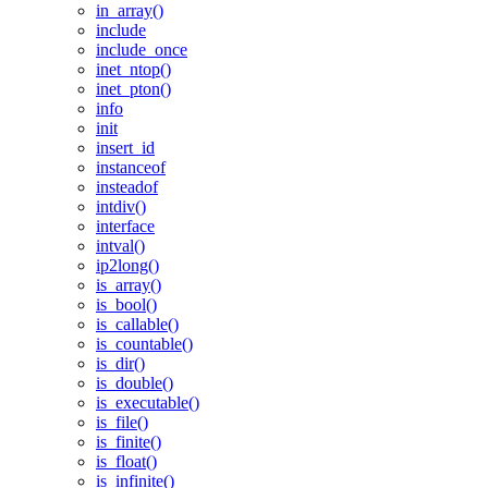
in_array()
include
include_once
inet_ntop()
inet_pton()
info
init
insert_id
instanceof
insteadof
intdiv()
interface
intval()
ip2long()
is_array()
is_bool()
is_callable()
is_countable()
is_dir()
is_double()
is_executable()
is_file()
is_finite()
is_float()
is_infinite()