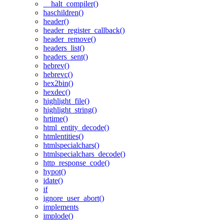
__halt_compiler()
haschildren()
header()
header_register_callback()
header_remove()
headers_list()
headers_sent()
hebrev()
hebrevc()
hex2bin()
hexdec()
highlight_file()
highlight_string()
hrtime()
html_entity_decode()
htmlentities()
htmlspecialchars()
htmlspecialchars_decode()
http_response_code()
hypot()
idate()
if
ignore_user_abort()
implements
implode()