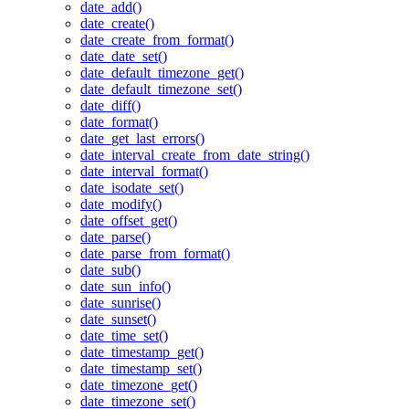
date_add()
date_create()
date_create_from_format()
date_date_set()
date_default_timezone_get()
date_default_timezone_set()
date_diff()
date_format()
date_get_last_errors()
date_interval_create_from_date_string()
date_interval_format()
date_isodate_set()
date_modify()
date_offset_get()
date_parse()
date_parse_from_format()
date_sub()
date_sun_info()
date_sunrise()
date_sunset()
date_time_set()
date_timestamp_get()
date_timestamp_set()
date_timezone_get()
date_timezone_set()