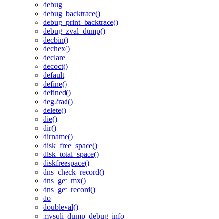
debug
debug_backtrace()
debug_print_backtrace()
debug_zval_dump()
decbin()
dechex()
declare
decoct()
default
define()
defined()
deg2rad()
delete()
die()
dir()
dirname()
disk_free_space()
disk_total_space()
diskfreespace()
dns_check_record()
dns_get_mx()
dns_get_record()
do
doubleval()
mysqli_dump_debug_info