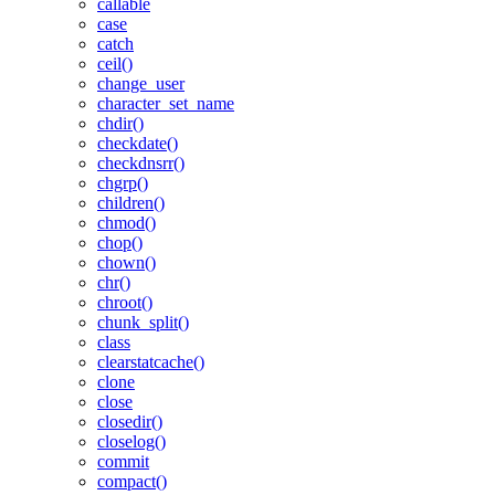
callable
case
catch
ceil()
change_user
character_set_name
chdir()
checkdate()
checkdnsrr()
chgrp()
children()
chmod()
chop()
chown()
chr()
chroot()
chunk_split()
class
clearstatcache()
clone
close
closedir()
closelog()
commit
compact()