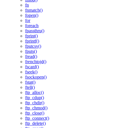
fn
fnmatch()
fopen()
for
foreach
fpassthru()
fprint()
fprintf()
fputcsv()
fputs()
fread()
frenchtojd()
fscanf()
fseek()
fsockopen()
fstat()
ftell()
ftp_alloc()
ftp_cdup()
ftp_chdir()
ftp_chmod()
ftp_close()
ftp_connect()
ftp_delete()