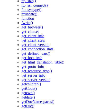
ftp_size()
ftp_ssl_connect()
ftp_systype()
ftruncate()
function
fwrite()
get_browser()
get_charset
get_client_info
get_client_stats
get_client_version
get_connection_stats
get_defined_vars()
get_host_info
get_html_translation_table()
get_proto_info
get_resource_type()
get_server_info
get_server_version
getchildren()
getCode()
getcwd()
getdate()
getDocNamespaces()
getFile()