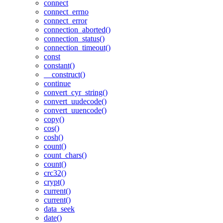
connect
connect_errno
connect_error
connection_aborted()
connection_status()
connection_timeout()
const
constant()
__construct()
continue
convert_cyr_string()
convert_uudecode()
convert_uuencode()
copy()
cos()
cosh()
count()
count_chars()
count()
crc32()
crypt()
current()
current()
data_seek
date()