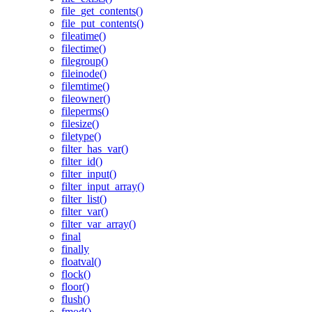
file_get_contents()
file_put_contents()
fileatime()
filectime()
filegroup()
fileinode()
filemtime()
fileowner()
fileperms()
filesize()
filetype()
filter_has_var()
filter_id()
filter_input()
filter_input_array()
filter_list()
filter_var()
filter_var_array()
final
finally
floatval()
flock()
floor()
flush()
fmod()