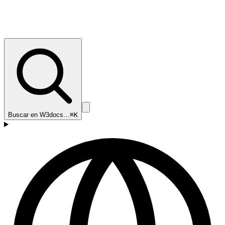
Buscar en W3docs…
⌘K