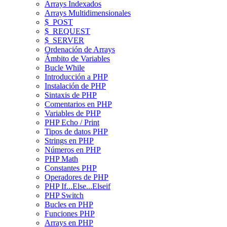
Arrays Indexados
Arrays Multidimensionales
$_POST
$_REQUEST
$_SERVER
Ordenación de Arrays
Ámbito de Variables
Bucle While
Introducción a PHP
Instalación de PHP
Sintaxis de PHP
Comentarios en PHP
Variables de PHP
PHP Echo / Print
Tipos de datos PHP
Strings en PHP
Números en PHP
PHP Math
Constantes PHP
Operadores de PHP
PHP If...Else...Elseif
PHP Switch
Bucles en PHP
Funciones PHP
Arrays en PHP