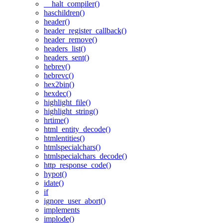
__halt_compiler()
haschildren()
header()
header_register_callback()
header_remove()
headers_list()
headers_sent()
hebrev()
hebrevc()
hex2bin()
hexdec()
highlight_file()
highlight_string()
hrtime()
html_entity_decode()
htmlentities()
htmlspecialchars()
htmlspecialchars_decode()
http_response_code()
hypot()
idate()
if
ignore_user_abort()
implements
implode()