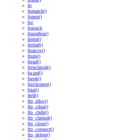
fn
fnmatch()
fopen()
for
foreach
fpassthru()
fprint()
fprintf()
fputcsv()
fputs()
fread()
frenchtojd()
fscanf()
fseek()
fsockopen()
fstat()
ftell()
ftp_alloc()
ftp_cdup()
ftp_chdir()
ftp_chmod()
ftp_close()
ftp_connect()
ftp_delete()