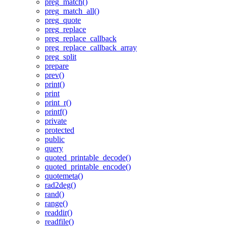
preg_match()
preg_match_all()
preg_quote
preg_replace
preg_replace_callback
preg_replace_callback_array
preg_split
prepare
prev()
print()
print
print_r()
printf()
private
protected
public
query
quoted_printable_decode()
quoted_printable_encode()
quotemeta()
rad2deg()
rand()
range()
readdir()
readfile()