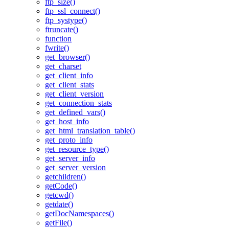
ftp_size()
ftp_ssl_connect()
ftp_systype()
ftruncate()
function
fwrite()
get_browser()
get_charset
get_client_info
get_client_stats
get_client_version
get_connection_stats
get_defined_vars()
get_host_info
get_html_translation_table()
get_proto_info
get_resource_type()
get_server_info
get_server_version
getchildren()
getCode()
getcwd()
getdate()
getDocNamespaces()
getFile()