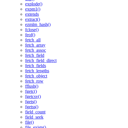
explode()
expm1()
extends
extract()
ezmlm_hash()
fclose()
feof()
fetch_all
fetch_array
fetch_assoc
fetch_field
fetch_field_direct
fetch_fields
fetch_lengths
fetch_object
fetch_row
fflush()
fgetc()
fgetcsv()
fgets()
fgetss()
field_count
field_seek
file()
file_exists()