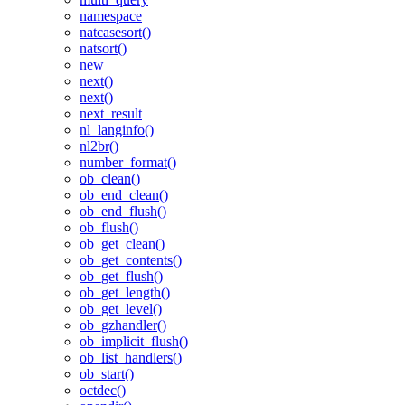
namespace
natcasesort()
natsort()
new
next()
next()
next_result
nl_langinfo()
nl2br()
number_format()
ob_clean()
ob_end_clean()
ob_end_flush()
ob_flush()
ob_get_clean()
ob_get_contents()
ob_get_flush()
ob_get_length()
ob_get_level()
ob_gzhandler()
ob_implicit_flush()
ob_list_handlers()
ob_start()
octdec()