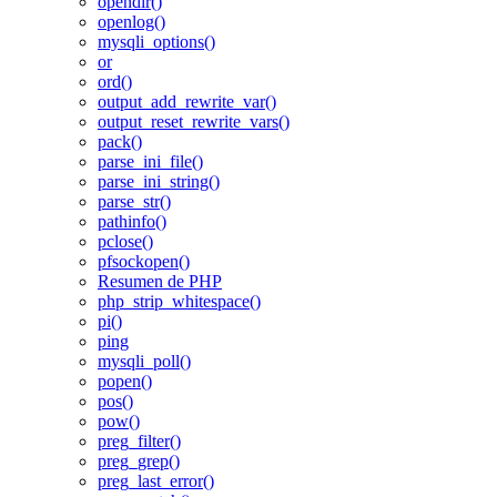
opendir()
openlog()
mysqli_options()
or
ord()
output_add_rewrite_var()
output_reset_rewrite_vars()
pack()
parse_ini_file()
parse_ini_string()
parse_str()
pathinfo()
pclose()
pfsockopen()
Resumen de PHP
php_strip_whitespace()
pi()
ping
mysqli_poll()
popen()
pos()
pow()
preg_filter()
preg_grep()
preg_last_error()