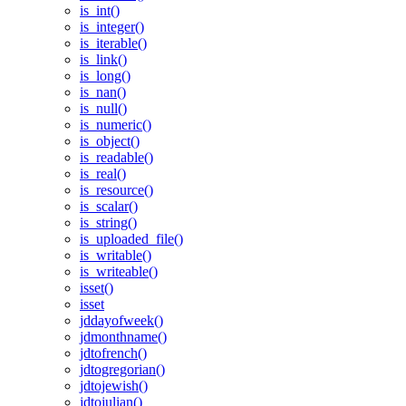
is_int()
is_integer()
is_iterable()
is_link()
is_long()
is_nan()
is_null()
is_numeric()
is_object()
is_readable()
is_real()
is_resource()
is_scalar()
is_string()
is_uploaded_file()
is_writable()
is_writeable()
isset()
isset
jddayofweek()
jdmonthname()
jdtofrench()
jdtogregorian()
jdtojewish()
jdtojulian()