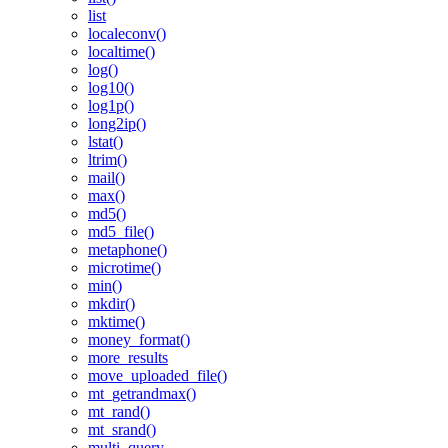
list
localeconv()
localtime()
log()
log10()
log1p()
long2ip()
lstat()
ltrim()
mail()
max()
md5()
md5_file()
metaphone()
microtime()
min()
mkdir()
mktime()
money_format()
more_results
move_uploaded_file()
mt_getrandmax()
mt_rand()
mt_srand()
multi_query