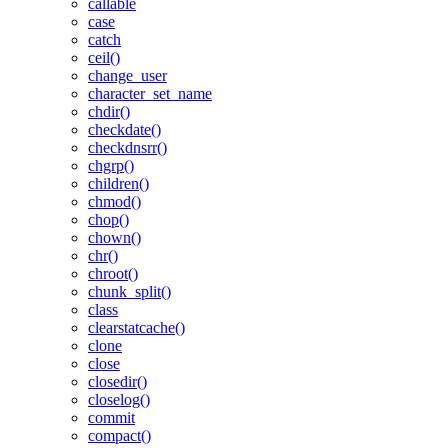
callable
case
catch
ceil()
change_user
character_set_name
chdir()
checkdate()
checkdnsrr()
chgrp()
children()
chmod()
chop()
chown()
chr()
chroot()
chunk_split()
class
clearstatcache()
clone
close
closedir()
closelog()
commit
compact()