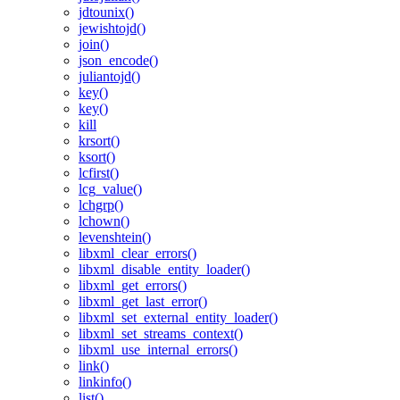
jdtounix()
jewishtojd()
join()
json_encode()
juliantojd()
key()
key()
kill
krsort()
ksort()
lcfirst()
lcg_value()
lchgrp()
lchown()
levenshtein()
libxml_clear_errors()
libxml_disable_entity_loader()
libxml_get_errors()
libxml_get_last_error()
libxml_set_external_entity_loader()
libxml_set_streams_context()
libxml_use_internal_errors()
link()
linkinfo()
list()