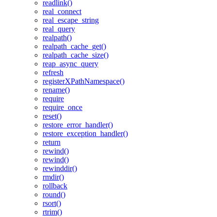
readlink()
real_connect
real_escape_string
real_query
realpath()
realpath_cache_get()
realpath_cache_size()
reap_async_query
refresh
registerXPathNamespace()
rename()
require
require_once
reset()
restore_error_handler()
restore_exception_handler()
return
rewind()
rewind()
rewinddir()
rmdir()
rollback
round()
rsort()
rtrim()