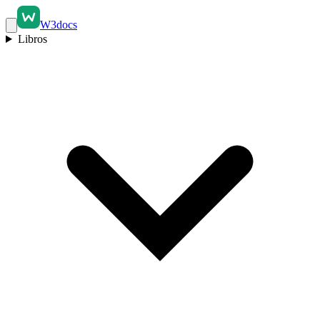
W3docs
Libros