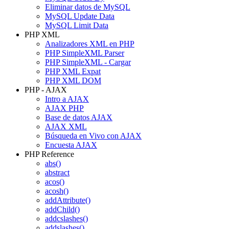
Eliminar datos de MySQL
MySQL Update Data
MySQL Limit Data
PHP XML
Analizadores XML en PHP
PHP SimpleXML Parser
PHP SimpleXML - Cargar
PHP XML Expat
PHP XML DOM
PHP - AJAX
Intro a AJAX
AJAX PHP
Base de datos AJAX
AJAX XML
Búsqueda en Vivo con AJAX
Encuesta AJAX
PHP Reference
abs()
abstract
acos()
acosh()
addAttribute()
addChild()
addcslashes()
addslashes()