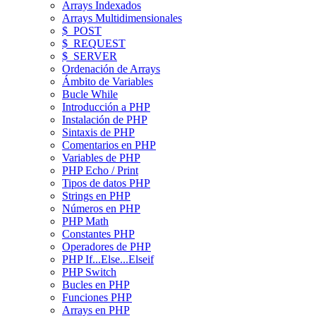
Arrays Indexados
Arrays Multidimensionales
$_POST
$_REQUEST
$_SERVER
Ordenación de Arrays
Ámbito de Variables
Bucle While
Introducción a PHP
Instalación de PHP
Sintaxis de PHP
Comentarios en PHP
Variables de PHP
PHP Echo / Print
Tipos de datos PHP
Strings en PHP
Números en PHP
PHP Math
Constantes PHP
Operadores de PHP
PHP If...Else...Elseif
PHP Switch
Bucles en PHP
Funciones PHP
Arrays en PHP