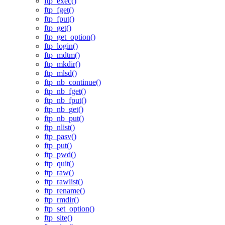
ftp_exec()
ftp_fget()
ftp_fput()
ftp_get()
ftp_get_option()
ftp_login()
ftp_mdtm()
ftp_mkdir()
ftp_mlsd()
ftp_nb_continue()
ftp_nb_fget()
ftp_nb_fput()
ftp_nb_get()
ftp_nb_put()
ftp_nlist()
ftp_pasv()
ftp_put()
ftp_pwd()
ftp_quit()
ftp_raw()
ftp_rawlist()
ftp_rename()
ftp_rmdir()
ftp_set_option()
ftp_site()