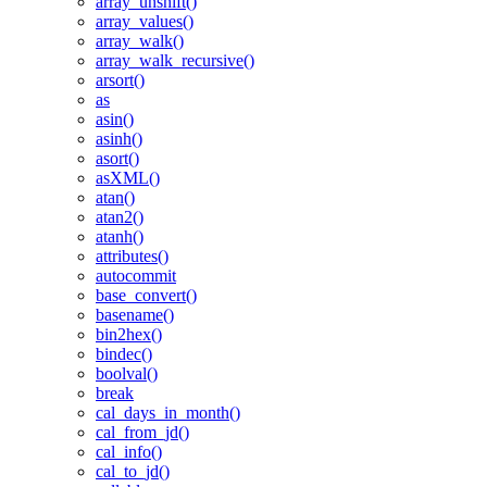
array_unshift()
array_values()
array_walk()
array_walk_recursive()
arsort()
as
asin()
asinh()
asort()
asXML()
atan()
atan2()
atanh()
attributes()
autocommit
base_convert()
basename()
bin2hex()
bindec()
boolval()
break
cal_days_in_month()
cal_from_jd()
cal_info()
cal_to_jd()