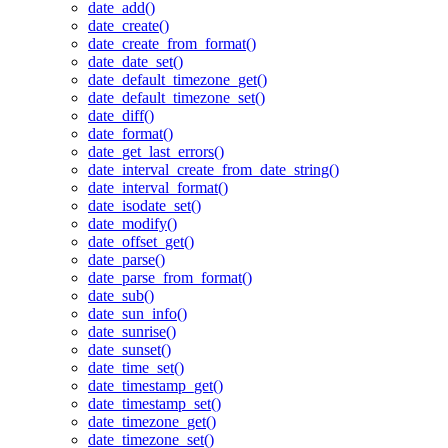
date_add()
date_create()
date_create_from_format()
date_date_set()
date_default_timezone_get()
date_default_timezone_set()
date_diff()
date_format()
date_get_last_errors()
date_interval_create_from_date_string()
date_interval_format()
date_isodate_set()
date_modify()
date_offset_get()
date_parse()
date_parse_from_format()
date_sub()
date_sun_info()
date_sunrise()
date_sunset()
date_time_set()
date_timestamp_get()
date_timestamp_set()
date_timezone_get()
date_timezone_set()