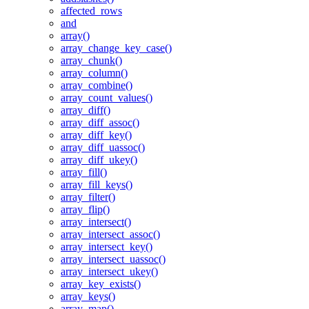
affected_rows
and
array()
array_change_key_case()
array_chunk()
array_column()
array_combine()
array_count_values()
array_diff()
array_diff_assoc()
array_diff_key()
array_diff_uassoc()
array_diff_ukey()
array_fill()
array_fill_keys()
array_filter()
array_flip()
array_intersect()
array_intersect_assoc()
array_intersect_key()
array_intersect_uassoc()
array_intersect_ukey()
array_key_exists()
array_keys()
array_map()