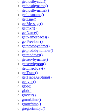
gethostbyaddr()
gethostbyname()
gethostbynamel()
gethostname()
getLine()
getMessage()
getmxrr()
getName()
getNamespaces()
getPrevious()
getprotobyname()
getprotobynumber()
getrandmax()
getservbyname()
getservbyport()
gettimeofday()
getTrace()
getTraceAsString()
gettype()
glob()
global
gmdate()
gmmktime()
gmstrftime()
gregoriantojd()