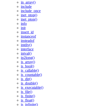
in_array()
include
include_once
inet_ntop()
inet_pton()
info
init
insert_id
instanceof
insteadof
intdiv()
interface
intval()
ip2long()
is_array()
is_bool()
is_callable()
is_countable()
is_dir()
is_double()
is_executable()
is_file()
is_finite()
is_float()
is_infinite()