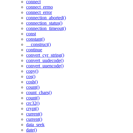
connect
connect_errno
connect_error
connection_aborted()
connection_status()
connection_timeout()
const
constant()
__construct()
continue
convert_cyr_string()
convert_uudecode()
convert_uuencode()
copy()
cos()
cosh()
count()
count_chars()
count()
crc32()
crypt()
current()
current()
data_seek
date()