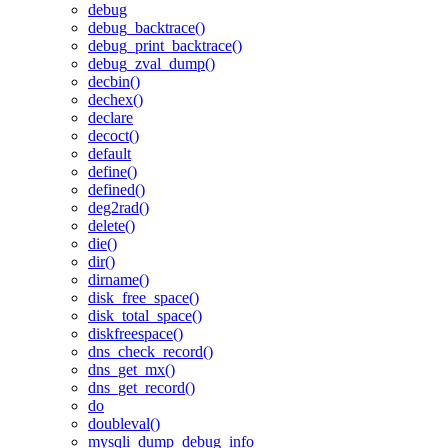
debug
debug_backtrace()
debug_print_backtrace()
debug_zval_dump()
decbin()
dechex()
declare
decoct()
default
define()
defined()
deg2rad()
delete()
die()
dir()
dirname()
disk_free_space()
disk_total_space()
diskfreespace()
dns_check_record()
dns_get_mx()
dns_get_record()
do
doubleval()
mysqli_dump_debug_info