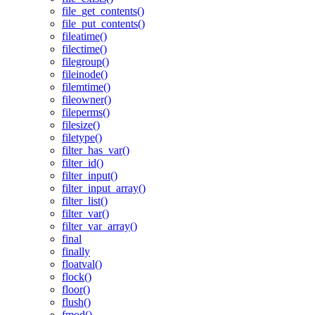
file_get_contents()
file_put_contents()
fileatime()
filectime()
filegroup()
fileinode()
filemtime()
fileowner()
fileperms()
filesize()
filetype()
filter_has_var()
filter_id()
filter_input()
filter_input_array()
filter_list()
filter_var()
filter_var_array()
final
finally
floatval()
flock()
floor()
flush()
fmod()