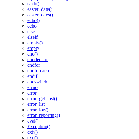
each()
easter_date()
easter_days()
echo()
echo
else
elseif
empty()
empty
end()
enddeclare
endfor
endforeach
endif
endswitch
errno
error
error_get_last()
error_list
error_log()
error_reporting()
eval()
Exception()
exit()
exp()