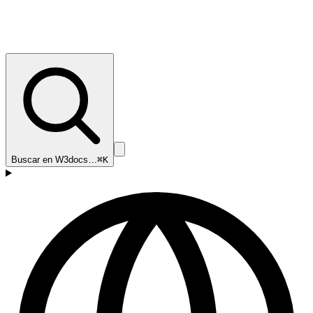
Buscar en W3docs…
⌘K