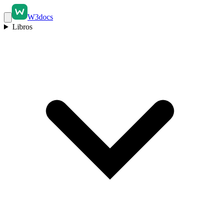
W3docs
Libros