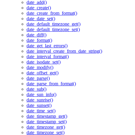
date_add()
date_create()
date_create_from_format()
date_date_set()
date_default_timezone_get()
date_default_timezone_set()
date_diff()
date_format()
date_get_last_errors()
date_interval_create_from_date_string()
date_interval_format()
date_isodate_set()
date_modify()
date_offset_get()
date_parse()
date_parse_from_format()
date_sub()
date_sun_info()
date_sunrise()
date_sunset()
date_time_set()
date_timestamp_get()
date_timestamp_set()
date_timezone_get()
date_timezone_set()