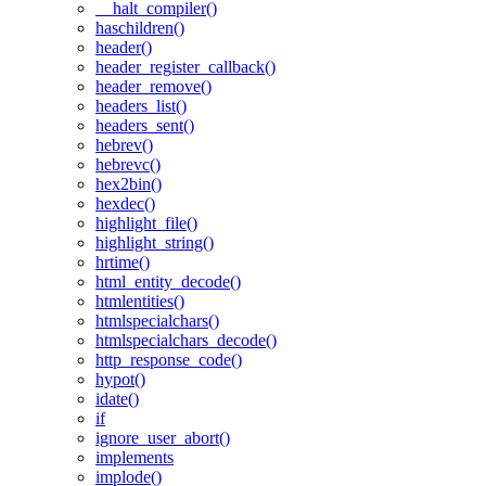
__halt_compiler()
haschildren()
header()
header_register_callback()
header_remove()
headers_list()
headers_sent()
hebrev()
hebrevc()
hex2bin()
hexdec()
highlight_file()
highlight_string()
hrtime()
html_entity_decode()
htmlentities()
htmlspecialchars()
htmlspecialchars_decode()
http_response_code()
hypot()
idate()
if
ignore_user_abort()
implements
implode()