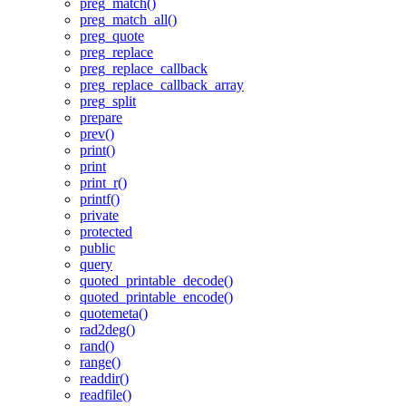
preg_match()
preg_match_all()
preg_quote
preg_replace
preg_replace_callback
preg_replace_callback_array
preg_split
prepare
prev()
print()
print
print_r()
printf()
private
protected
public
query
quoted_printable_decode()
quoted_printable_encode()
quotemeta()
rad2deg()
rand()
range()
readdir()
readfile()