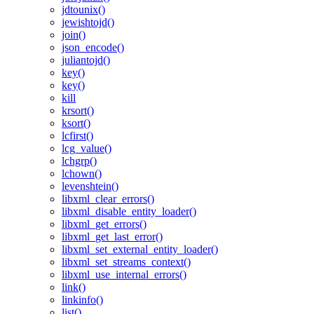
jdtounix()
jewishtojd()
join()
json_encode()
juliantojd()
key()
key()
kill
krsort()
ksort()
lcfirst()
lcg_value()
lchgrp()
lchown()
levenshtein()
libxml_clear_errors()
libxml_disable_entity_loader()
libxml_get_errors()
libxml_get_last_error()
libxml_set_external_entity_loader()
libxml_set_streams_context()
libxml_use_internal_errors()
link()
linkinfo()
list()