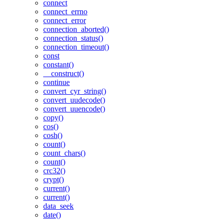
connect
connect_errno
connect_error
connection_aborted()
connection_status()
connection_timeout()
const
constant()
__construct()
continue
convert_cyr_string()
convert_uudecode()
convert_uuencode()
copy()
cos()
cosh()
count()
count_chars()
count()
crc32()
crypt()
current()
current()
data_seek
date()