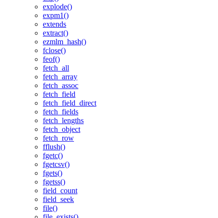
explode()
expm1()
extends
extract()
ezmlm_hash()
fclose()
feof()
fetch_all
fetch_array
fetch_assoc
fetch_field
fetch_field_direct
fetch_fields
fetch_lengths
fetch_object
fetch_row
fflush()
fgetc()
fgetcsv()
fgets()
fgetss()
field_count
field_seek
file()
file_exists()