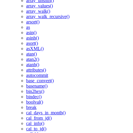
array_unshift()
array_values()
array_walk()
array_walk_recursive()
arsort()
as
asin()
asinh()
asort()
asXML()
atan()
atan2()
atanh()
attributes()
autocommit
base_convert()
basename()
bin2hex()
bindec()
boolval()
break
cal_days_in_month()
cal_from_jd()
cal_info()
cal_to_jd()