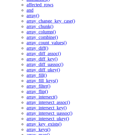
affected_rows
and
array()
array_change_key_case()
array_chunk()
array_column()
array_combine()
array_count_values()
array_diff()
array_diff_assoc()
array_diff_key()
array_diff_uassoc()
array_diff_ukey()
array_fill()
array_fill_keys()
array_filter()
array_flip()
array_intersect()
array_intersect_assoc()
array_intersect_key()
array_intersect_uassoc()
array_intersect_ukey()
array_key_exists()
array_keys()
array_map()