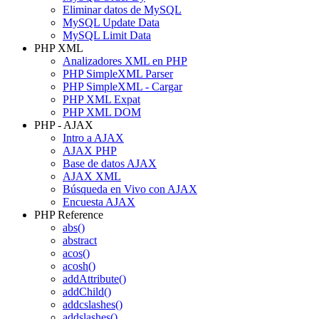
Eliminar datos de MySQL
MySQL Update Data
MySQL Limit Data
PHP XML
Analizadores XML en PHP
PHP SimpleXML Parser
PHP SimpleXML - Cargar
PHP XML Expat
PHP XML DOM
PHP - AJAX
Intro a AJAX
AJAX PHP
Base de datos AJAX
AJAX XML
Búsqueda en Vivo con AJAX
Encuesta AJAX
PHP Reference
abs()
abstract
acos()
acosh()
addAttribute()
addChild()
addcslashes()
addslashes()