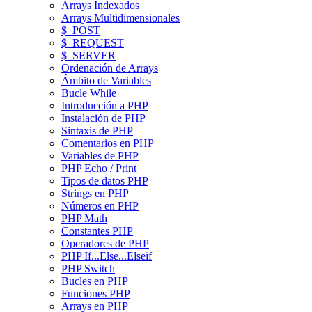
Arrays Indexados
Arrays Multidimensionales
$_POST
$_REQUEST
$_SERVER
Ordenación de Arrays
Ámbito de Variables
Bucle While
Introducción a PHP
Instalación de PHP
Sintaxis de PHP
Comentarios en PHP
Variables de PHP
PHP Echo / Print
Tipos de datos PHP
Strings en PHP
Números en PHP
PHP Math
Constantes PHP
Operadores de PHP
PHP If...Else...Elseif
PHP Switch
Bucles en PHP
Funciones PHP
Arrays en PHP