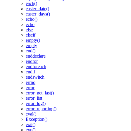
each()
easter_date()
easter_days()
echo()
echo
else
elseif
empty()
empty
end()
enddeclare
endfor
endforeach
endif
endswitch
errno
error
error_get_last()
error_list
error_log()
error_reporting()
eval()
Exception()
exit()
exp()