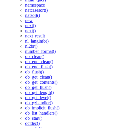
namespace
natcasesort()
natsort()
new
next()
next()
next_result
nl_langinfo()
nl2br()
number_format()
ob_clean()
ob_end_clean()
ob_end_flush()
ob_flush()
ob_get_clean()
ob_get_contents()
ob_get_flush()
ob_get_length()
ob_get_level()
ob_gzhandler()
ob_implicit_flush()
ob_list_handlers()
ob_start()
octdec()