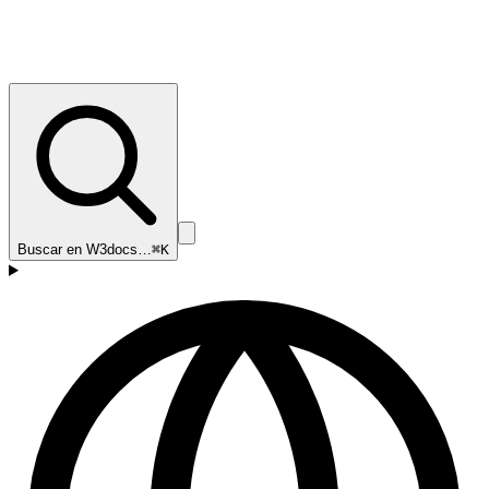
Buscar en W3docs…
⌘K