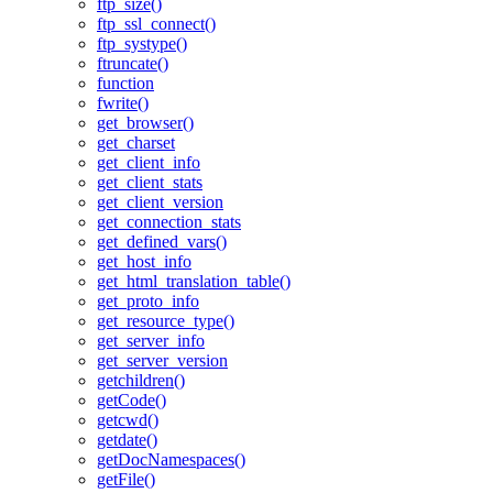
ftp_size()
ftp_ssl_connect()
ftp_systype()
ftruncate()
function
fwrite()
get_browser()
get_charset
get_client_info
get_client_stats
get_client_version
get_connection_stats
get_defined_vars()
get_host_info
get_html_translation_table()
get_proto_info
get_resource_type()
get_server_info
get_server_version
getchildren()
getCode()
getcwd()
getdate()
getDocNamespaces()
getFile()