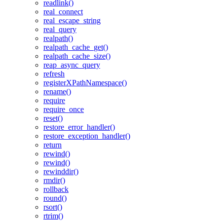
readlink()
real_connect
real_escape_string
real_query
realpath()
realpath_cache_get()
realpath_cache_size()
reap_async_query
refresh
registerXPathNamespace()
rename()
require
require_once
reset()
restore_error_handler()
restore_exception_handler()
return
rewind()
rewind()
rewinddir()
rmdir()
rollback
round()
rsort()
rtrim()