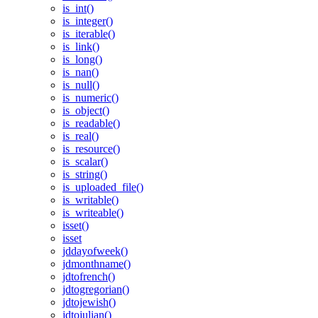
is_int()
is_integer()
is_iterable()
is_link()
is_long()
is_nan()
is_null()
is_numeric()
is_object()
is_readable()
is_real()
is_resource()
is_scalar()
is_string()
is_uploaded_file()
is_writable()
is_writeable()
isset()
isset
jddayofweek()
jdmonthname()
jdtofrench()
jdtogregorian()
jdtojewish()
jdtojulian()