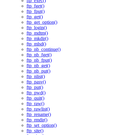
ftp_exec()
ftp_fget()
ftp_fput()
ftp_get()
ftp_get_option()
ftp_login()
ftp_mdtm()
ftp_mkdir()
ftp_mlsd()
ftp_nb_continue()
ftp_nb_fget()
ftp_nb_fput()
ftp_nb_get()
ftp_nb_put()
ftp_nlist()
ftp_pasv()
ftp_put()
ftp_pwd()
ftp_quit()
ftp_raw()
ftp_rawlist()
ftp_rename()
ftp_rmdir()
ftp_set_option()
ftp_site()