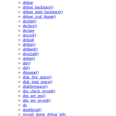
debug
debug_backtrace()
debug_print_backtrace()
debug_zval_dump()
decbin()
dechex()
declare
decoct()
default
define()
defined()
deg2rad()
delete()
die()
dir()
dirname()
disk_free_space()
disk_total_space()
diskfreespace()
dns_check_record()
dns_get_mx()
dns_get_record()
do
doubleval()
mysqli_dump_debug_info