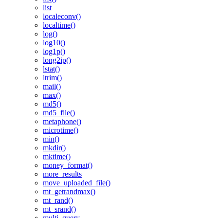
list
localeconv()
localtime()
log()
log10()
log1p()
long2ip()
lstat()
ltrim()
mail()
max()
md5()
md5_file()
metaphone()
microtime()
min()
mkdir()
mktime()
money_format()
more_results
move_uploaded_file()
mt_getrandmax()
mt_rand()
mt_srand()
multi_query