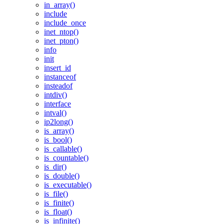
in_array()
include
include_once
inet_ntop()
inet_pton()
info
init
insert_id
instanceof
insteadof
intdiv()
interface
intval()
ip2long()
is_array()
is_bool()
is_callable()
is_countable()
is_dir()
is_double()
is_executable()
is_file()
is_finite()
is_float()
is_infinite()