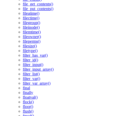
file_get_contents()
file_put_contents()
fileatime()
filectime()
filegroup()
fileinode()
filemtime()
fileowner()
fileperms()
filesize()
filetype()
filter_has_var()
filter_id()
filter_input()
filter_input_array()
filter_list()
filter_var()
filter_var_array()
final
finally
floatval()
flock()
floor()
flush()
fmod()