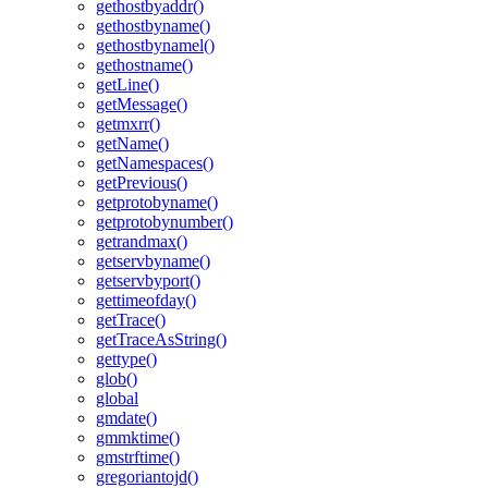
gethostbyaddr()
gethostbyname()
gethostbynamel()
gethostname()
getLine()
getMessage()
getmxrr()
getName()
getNamespaces()
getPrevious()
getprotobyname()
getprotobynumber()
getrandmax()
getservbyname()
getservbyport()
gettimeofday()
getTrace()
getTraceAsString()
gettype()
glob()
global
gmdate()
gmmktime()
gmstrftime()
gregoriantojd()