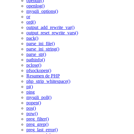
opendir()
openlog()
mysqli_options()
or
ord()
output_add_rewrite_var()
output_reset_rewrite_vars()
pack()
parse_ini_file()
parse_ini_string()
parse_str()
pathinfo()
pclose()
pfsockopen()
Resumen de PHP
php_strip_whitespace()
pi()
ping
mysqli_poll()
popen()
pos()
pow()
preg_filter()
preg_grep()
preg_last_error()