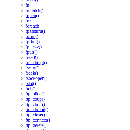
fn
fnmatch()
fopen()
for
foreach
fpassthru()
fprint()
fprintf()
fputcsv()
fputs()
fread()
frenchtojd()
fscanf()
fseek()
fsockopen()
fstat()
ftell()
ftp_alloc()
ftp_cdup()
ftp_chdir()
ftp_chmod()
ftp_close()
ftp_connect()
ftp_delete()