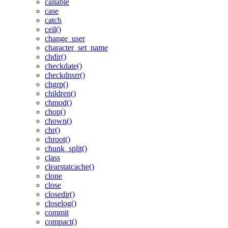
callable
case
catch
ceil()
change_user
character_set_name
chdir()
checkdate()
checkdnsrr()
chgrp()
children()
chmod()
chop()
chown()
chr()
chroot()
chunk_split()
class
clearstatcache()
clone
close
closedir()
closelog()
commit
compact()