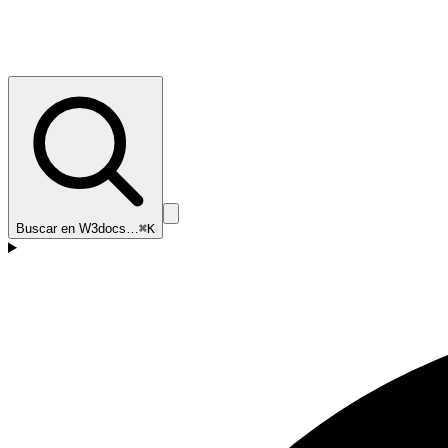
Buscar en W3docs…
⌘K