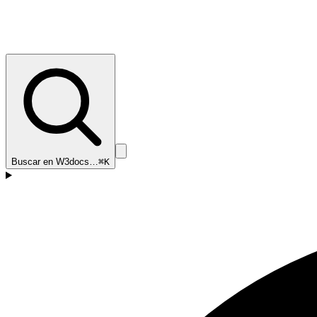
Buscar en W3docs…
⌘K