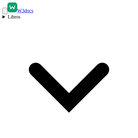
W3docs
Libros