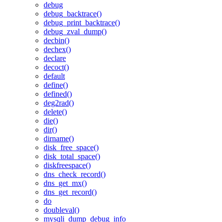
debug
debug_backtrace()
debug_print_backtrace()
debug_zval_dump()
decbin()
dechex()
declare
decoct()
default
define()
defined()
deg2rad()
delete()
die()
dir()
dirname()
disk_free_space()
disk_total_space()
diskfreespace()
dns_check_record()
dns_get_mx()
dns_get_record()
do
doubleval()
mysqli_dump_debug_info