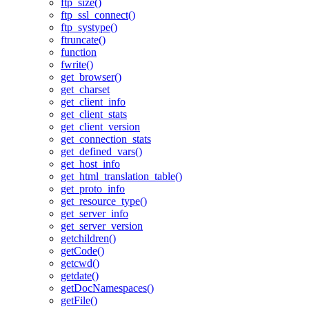
ftp_size()
ftp_ssl_connect()
ftp_systype()
ftruncate()
function
fwrite()
get_browser()
get_charset
get_client_info
get_client_stats
get_client_version
get_connection_stats
get_defined_vars()
get_host_info
get_html_translation_table()
get_proto_info
get_resource_type()
get_server_info
get_server_version
getchildren()
getCode()
getcwd()
getdate()
getDocNamespaces()
getFile()