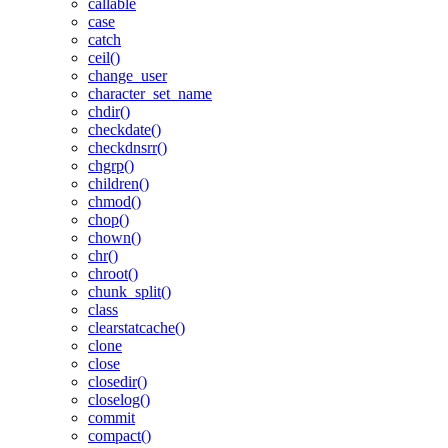
callable
case
catch
ceil()
change_user
character_set_name
chdir()
checkdate()
checkdnsrr()
chgrp()
children()
chmod()
chop()
chown()
chr()
chroot()
chunk_split()
class
clearstatcache()
clone
close
closedir()
closelog()
commit
compact()