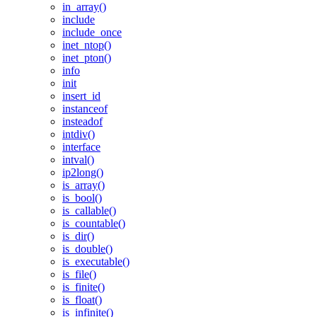
in_array()
include
include_once
inet_ntop()
inet_pton()
info
init
insert_id
instanceof
insteadof
intdiv()
interface
intval()
ip2long()
is_array()
is_bool()
is_callable()
is_countable()
is_dir()
is_double()
is_executable()
is_file()
is_finite()
is_float()
is_infinite()