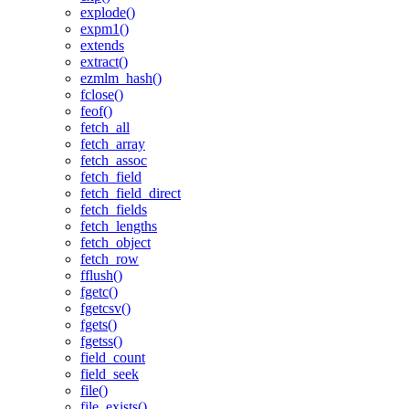
explode()
expm1()
extends
extract()
ezmlm_hash()
fclose()
feof()
fetch_all
fetch_array
fetch_assoc
fetch_field
fetch_field_direct
fetch_fields
fetch_lengths
fetch_object
fetch_row
fflush()
fgetc()
fgetcsv()
fgets()
fgetss()
field_count
field_seek
file()
file_exists()