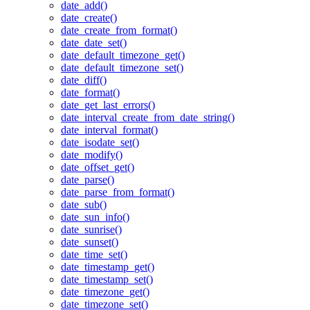
date_add()
date_create()
date_create_from_format()
date_date_set()
date_default_timezone_get()
date_default_timezone_set()
date_diff()
date_format()
date_get_last_errors()
date_interval_create_from_date_string()
date_interval_format()
date_isodate_set()
date_modify()
date_offset_get()
date_parse()
date_parse_from_format()
date_sub()
date_sun_info()
date_sunrise()
date_sunset()
date_time_set()
date_timestamp_get()
date_timestamp_set()
date_timezone_get()
date_timezone_set()