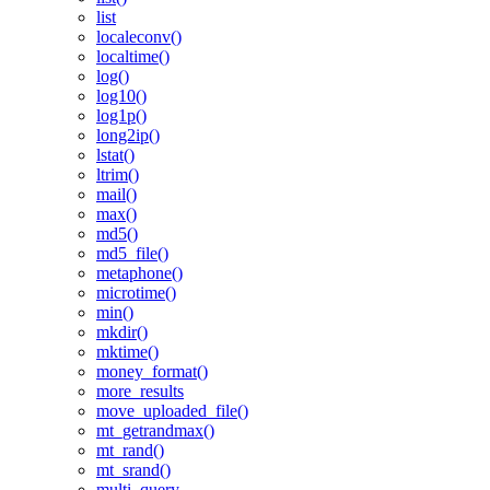
list
localeconv()
localtime()
log()
log10()
log1p()
long2ip()
lstat()
ltrim()
mail()
max()
md5()
md5_file()
metaphone()
microtime()
min()
mkdir()
mktime()
money_format()
more_results
move_uploaded_file()
mt_getrandmax()
mt_rand()
mt_srand()
multi_query