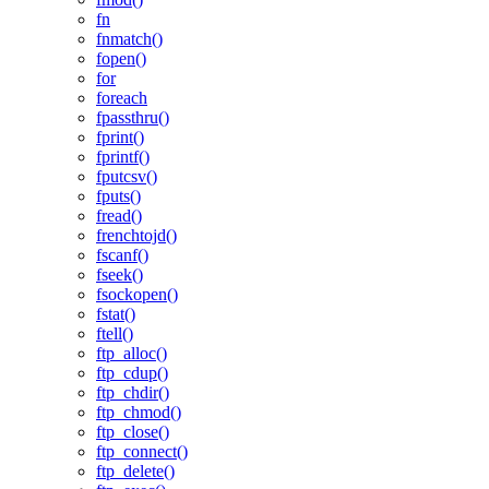
fn
fnmatch()
fopen()
for
foreach
fpassthru()
fprint()
fprintf()
fputcsv()
fputs()
fread()
frenchtojd()
fscanf()
fseek()
fsockopen()
fstat()
ftell()
ftp_alloc()
ftp_cdup()
ftp_chdir()
ftp_chmod()
ftp_close()
ftp_connect()
ftp_delete()