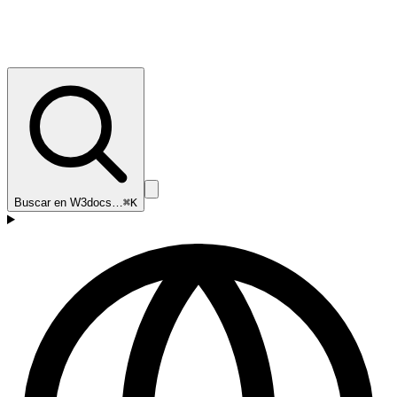
Buscar en W3docs…
⌘K