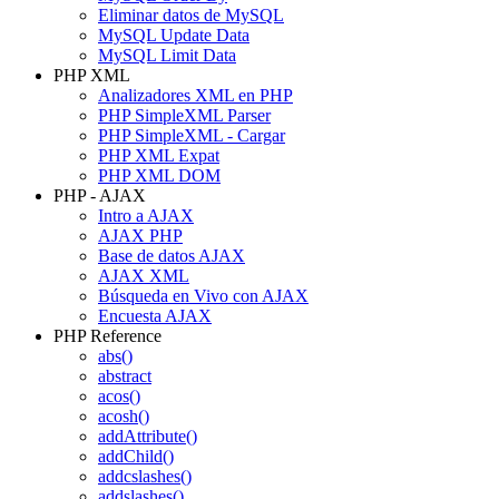
Eliminar datos de MySQL
MySQL Update Data
MySQL Limit Data
PHP XML
Analizadores XML en PHP
PHP SimpleXML Parser
PHP SimpleXML - Cargar
PHP XML Expat
PHP XML DOM
PHP - AJAX
Intro a AJAX
AJAX PHP
Base de datos AJAX
AJAX XML
Búsqueda en Vivo con AJAX
Encuesta AJAX
PHP Reference
abs()
abstract
acos()
acosh()
addAttribute()
addChild()
addcslashes()
addslashes()