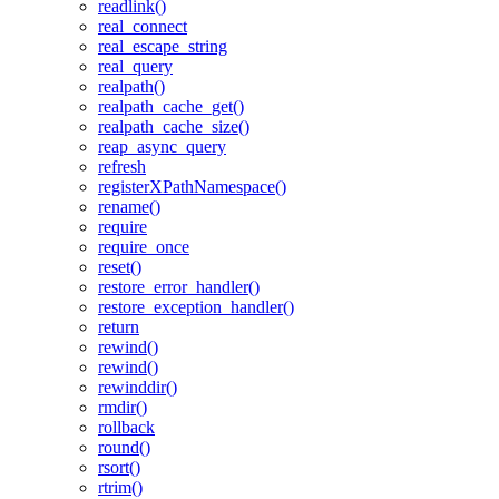
readlink()
real_connect
real_escape_string
real_query
realpath()
realpath_cache_get()
realpath_cache_size()
reap_async_query
refresh
registerXPathNamespace()
rename()
require
require_once
reset()
restore_error_handler()
restore_exception_handler()
return
rewind()
rewind()
rewinddir()
rmdir()
rollback
round()
rsort()
rtrim()