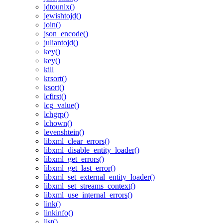
jdtounix()
jewishtojd()
join()
json_encode()
juliantojd()
key()
key()
kill
krsort()
ksort()
lcfirst()
lcg_value()
lchgrp()
lchown()
levenshtein()
libxml_clear_errors()
libxml_disable_entity_loader()
libxml_get_errors()
libxml_get_last_error()
libxml_set_external_entity_loader()
libxml_set_streams_context()
libxml_use_internal_errors()
link()
linkinfo()
list()