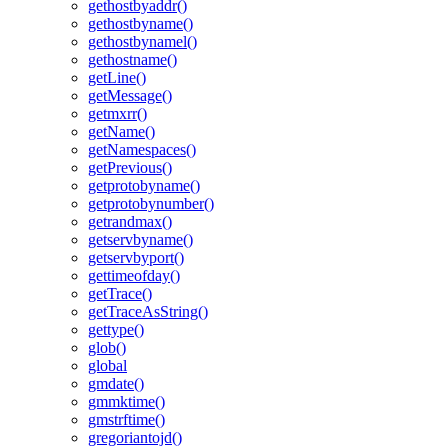
gethostbyaddr()
gethostbyname()
gethostbynamel()
gethostname()
getLine()
getMessage()
getmxrr()
getName()
getNamespaces()
getPrevious()
getprotobyname()
getprotobynumber()
getrandmax()
getservbyname()
getservbyport()
gettimeofday()
getTrace()
getTraceAsString()
gettype()
glob()
global
gmdate()
gmmktime()
gmstrftime()
gregoriantojd()