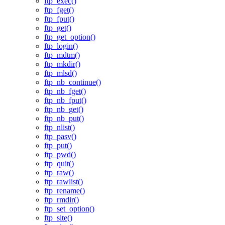
ftp_exec()
ftp_fget()
ftp_fput()
ftp_get()
ftp_get_option()
ftp_login()
ftp_mdtm()
ftp_mkdir()
ftp_mlsd()
ftp_nb_continue()
ftp_nb_fget()
ftp_nb_fput()
ftp_nb_get()
ftp_nb_put()
ftp_nlist()
ftp_pasv()
ftp_put()
ftp_pwd()
ftp_quit()
ftp_raw()
ftp_rawlist()
ftp_rename()
ftp_rmdir()
ftp_set_option()
ftp_site()