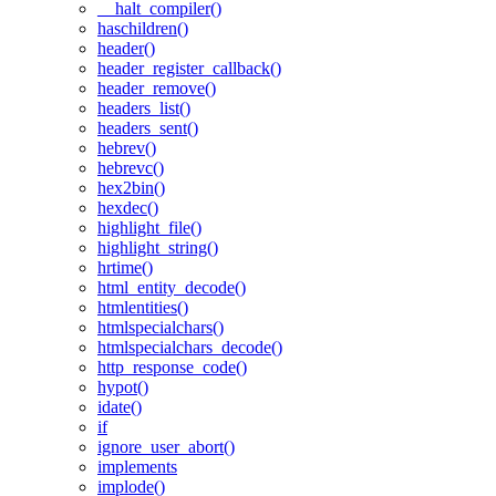
__halt_compiler()
haschildren()
header()
header_register_callback()
header_remove()
headers_list()
headers_sent()
hebrev()
hebrevc()
hex2bin()
hexdec()
highlight_file()
highlight_string()
hrtime()
html_entity_decode()
htmlentities()
htmlspecialchars()
htmlspecialchars_decode()
http_response_code()
hypot()
idate()
if
ignore_user_abort()
implements
implode()