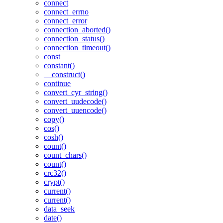
connect
connect_errno
connect_error
connection_aborted()
connection_status()
connection_timeout()
const
constant()
__construct()
continue
convert_cyr_string()
convert_uudecode()
convert_uuencode()
copy()
cos()
cosh()
count()
count_chars()
count()
crc32()
crypt()
current()
current()
data_seek
date()