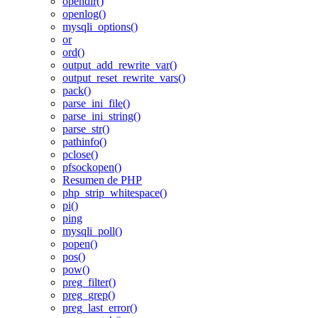
opendir()
openlog()
mysqli_options()
or
ord()
output_add_rewrite_var()
output_reset_rewrite_vars()
pack()
parse_ini_file()
parse_ini_string()
parse_str()
pathinfo()
pclose()
pfsockopen()
Resumen de PHP
php_strip_whitespace()
pi()
ping
mysqli_poll()
popen()
pos()
pow()
preg_filter()
preg_grep()
preg_last_error()