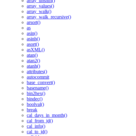
array_unshift()
array_values()
array_walk()
array_walk_recursive()
arsort()
as
asin()
asinh()
asort()
asXML()
atan()
atan2()
atanh()
attributes()
autocommit
base_convert()
basename()
bin2hex()
bindec()
boolval()
break
cal_days_in_month()
cal_from_jd()
cal_info()
cal_to_jd()