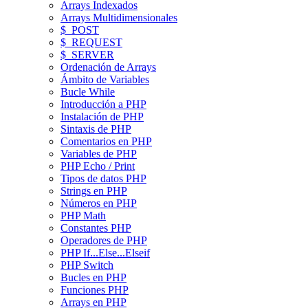
Arrays Indexados
Arrays Multidimensionales
$_POST
$_REQUEST
$_SERVER
Ordenación de Arrays
Ámbito de Variables
Bucle While
Introducción a PHP
Instalación de PHP
Sintaxis de PHP
Comentarios en PHP
Variables de PHP
PHP Echo / Print
Tipos de datos PHP
Strings en PHP
Números en PHP
PHP Math
Constantes PHP
Operadores de PHP
PHP If...Else...Elseif
PHP Switch
Bucles en PHP
Funciones PHP
Arrays en PHP