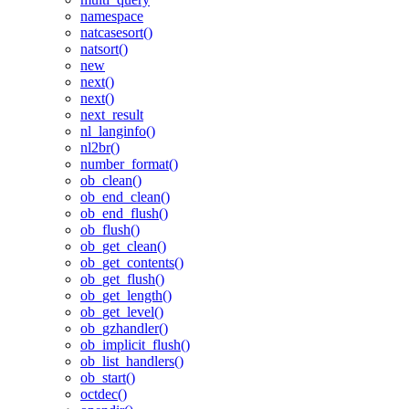
namespace
natcasesort()
natsort()
new
next()
next()
next_result
nl_langinfo()
nl2br()
number_format()
ob_clean()
ob_end_clean()
ob_end_flush()
ob_flush()
ob_get_clean()
ob_get_contents()
ob_get_flush()
ob_get_length()
ob_get_level()
ob_gzhandler()
ob_implicit_flush()
ob_list_handlers()
ob_start()
octdec()