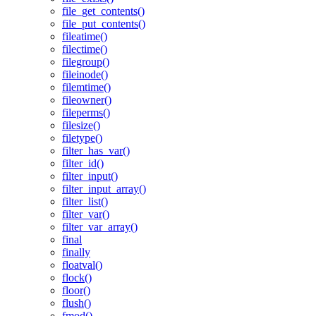
file_get_contents()
file_put_contents()
fileatime()
filectime()
filegroup()
fileinode()
filemtime()
fileowner()
fileperms()
filesize()
filetype()
filter_has_var()
filter_id()
filter_input()
filter_input_array()
filter_list()
filter_var()
filter_var_array()
final
finally
floatval()
flock()
floor()
flush()
fmod()