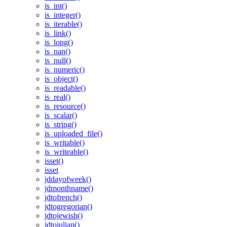
is_int()
is_integer()
is_iterable()
is_link()
is_long()
is_nan()
is_null()
is_numeric()
is_object()
is_readable()
is_real()
is_resource()
is_scalar()
is_string()
is_uploaded_file()
is_writable()
is_writeable()
isset()
isset
jddayofweek()
jdmonthname()
jdtofrench()
jdtogregorian()
jdtojewish()
jdtojulian()