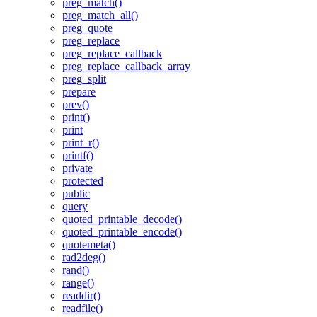
preg_match()
preg_match_all()
preg_quote
preg_replace
preg_replace_callback
preg_replace_callback_array
preg_split
prepare
prev()
print()
print
print_r()
printf()
private
protected
public
query
quoted_printable_decode()
quoted_printable_encode()
quotemeta()
rad2deg()
rand()
range()
readdir()
readfile()