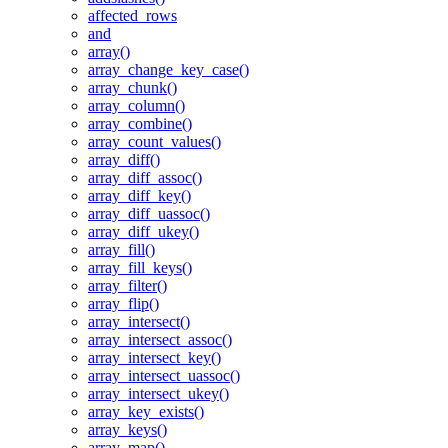
affected_rows
and
array()
array_change_key_case()
array_chunk()
array_column()
array_combine()
array_count_values()
array_diff()
array_diff_assoc()
array_diff_key()
array_diff_uassoc()
array_diff_ukey()
array_fill()
array_fill_keys()
array_filter()
array_flip()
array_intersect()
array_intersect_assoc()
array_intersect_key()
array_intersect_uassoc()
array_intersect_ukey()
array_key_exists()
array_keys()
array_map()